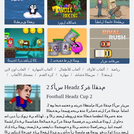
ﻲﻔﻠﺨﻟﺍ ءﺎﻨﻔﻟﺍ ﻝﺎﻄﺑﺃ
ﺰﻔﻘﻟﺍ ﻖﻳﺮﻄﺒﻟﺍ
ﺔﻤﻛﻼ ﻣ ﻝﻭﺮﺗ
2 ﻦﻣ ﺕﻮﻤﻠﻟ ﻕﺮﻃ ﺔﻔﻴﺨﺳ
ﻰﻟﺎﺴﻜﻟﺍ ﻞﺑﺎﻘﻣ ﺪﻴﻛ ﺎﺠﻨﻴﻨﻟﺍ
ﺲﻓﺎﻨﻣ ﺵﺍﺭ
رياضة
ألعاب للأولاد
ألعاب للأطفال
ألعاب المهارة
العاب اون لاين
5 ﻞﻤﺘﻫ
ﺲﻤﻠﻟﺍ ﺔﺷﺎﺷ
مهارة
كرة القدم
مضحك الألعاب
2 ﺱﺄﻛ Headz ﻡﺪﻘﻟﺍ ﺓﺮﻛ
Football Headz Cup 2
.2 ﺲﻴﺋﺭ ﺱﺄﻛ ﻡﺪﻘﻟﺍ ﺓﺮﻜﻟ ﻡﺎﻤﺘﻫﻼ ﻟ ﺓﺮﻴﺜﻣ ﻭ ﺔﻌﺘﻤﻣ ﺔﺒﻌﻟ ﻮﻫ
ﺎﻨﻣﺎﻣﺃ .ﻡﺪﻘﻟﺍ ﺓﺮﻛ ﻞﺜﻣ ﺔﺿﺎﻳﺮﻟﺍ ﻩﺬﻫ ﻲﺒﺤﻣ ﻊﻴﻤﺠﻟ ﻲﻫ ﺔﺒﻌﻠﻟﺍ
ﻩﺬﻫ .ﺔﺻﺮﻔﻟﺍ ﺎﻨﻄﻘﺳﺍ ﺔﺒﻌﻠﻟﺍ ﻩﺬﻫ ﻱﺭﻮﻄﻣ ﻞﻀﻔﺑ ﻥﻵ ﺍ ﻭ ، ﺎﻬﻧﺎﻜﻣ ﻲﻓ ﻥﻮﻜﻳ ﻥﺃ ﺪﻳﺮﻳ ﺎﻨﻣ
ﺪﺣﺍﻭ ﻞ .ﻝﻭﺪﻟﺍ ﻒﻠﺘﺨﻣ ﻦﻴﺑ ﺓﺮﻐﺼﻤﻟﺍ ﻡﺪﻘﻟﺍ ﺓﺮﻛ ﻲﻓ ﺔﻴﻤﻟﺎﻌﻟﺍ ﺔﻘﺑﺎﺴﻤﻟﺍ ﻲﻓ ﺔﻛﺭﺎﺸﻤﻟﺍ
ﺎﻌﻴﻤﺟ ﺎﻨﻴﻠ .ﻦﻴﺿﺭﺎﻌﻤﻟﺍ ﺩﺪﺤﺘﺳ ﻲﺘﻟﺍ ﻭ ﺔﻋﻮﻤﺠﻤﻟﺍ ﺕﺎﻴﻔﺼﺗ ﻲﻓ ﻞﺼﺤﺗ ﺭﻮﻔﻟﺍ ﻰﻠﻋ ﻚﻟﺫ
ﻞﻌﻔﺗ ﺖﻨﻛ ﺎﻤﻛ ﺖﻗﻭ .ﻭﺪﻌﻟﺍ ﻊﻣ ﻡﺍﺪﺼﻟﺍ ﻥﺃ ﻪﻧﺄﺷ ﻦﻣ ﻱﺬﻟﺍ ﻞﻘﺤﻟﺍ ﻰﻠﻋ ﺝﻭﺮﺨﻟﺍ ﻚﻨﻜﻤﻳ ﻥﻵ ﺍ