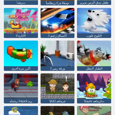
طفل بندق الزمن سرير
!ﺏﺮﻀﻳ
ﻡﺪﻘﻟﺍ ﺓﺮﻛ ﺮﻴﻃﺎﺳﺃ
الثلوج غلوب
سباق زعيم 3D
الاثارة 4
الطيار البطل
ورقة رمي 2
أكرر مرة أخرى
ﺕﺍﺮﻣﺎﻐﻣ ءﺎﺘﺸﻟﺍ
ﺓﺮﻣﺎﻐﻣ ﺎﻜﻧﻹ ﺍ
ﺮﺘﺳﺎﻣ Jetpack ﻦﻣ