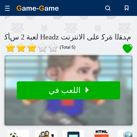
لعبة 2 ﺱﺄﻛ Headz ﻡﺪﻘﻟﺍ ﺓﺮﻛ على الانترنت
(Total 5)
اللعب في