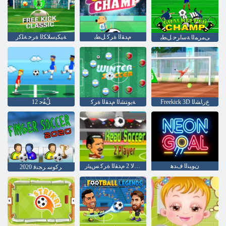
ﻡﺪﻘﻟﺍ ﺓﺮﻛ ﻞﻄﺑ
ﺔﻴﻜﻴﺳﻼ ﻜﻟﺍ ﺓﺮﺣ ﺔﻠﻛﺭ
ﻰﻣﺮﻤﻟﺍ ﺔﺳﺍﺮﺣ ﻞﻄﺑ
Freekick 3D ﻉﺭﺎﺸﻟﺍ
ﺔﻳﻮﺘﺸﻟﺍ ﻡﺪﻘﻟﺍ ﺓﺮﻛ
ﻞِّﻔُﺣ 12
ﻥﻮﻴﻨﻟﺍ ﻑﺪﻫ
ﺐﻋﻻ 2 ﻡﺪﻘﻟﺍ ﺓﺮﻛ ﺲﻴﺋﺭ
2020 ﺮﻛﻮﺳ ﺮﺠﻨﻓ