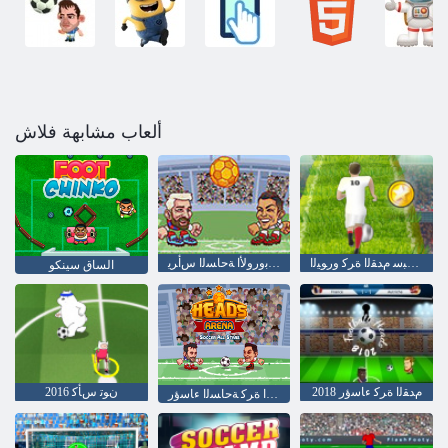
ألعاب مشابهة فلاش
ﺖﻨﻳﺮﺒﺳ ﻡﺪﻘﻟﺍ ﺓﺮﻛ ﻭﺭﻮﻴﻟﺍ
ﻡﺪﻘﻟﺍ ﺓﺮﻜﻟ ﺔﻴﺑﻭﺭﻭﻷ ﺍ ﺔﺣﺎﺴﻟﺍ ﺱﺃﺮﻳ
الساق سينكو
2018 ﻡﺪﻘﻟﺍ ﺓﺮﻛ ءﺎﺳﺅﺭ
2016 ﻥﻮﺗ ﺱﺄﻛ
ﻡﻮﺠﻧ ﻊﻴﻤﺟ ﻡﺪﻘﻟﺍ ﺓﺮﻛ ﺔﺣﺎﺴﻟﺍ ءﺎﺳﺅﺭ