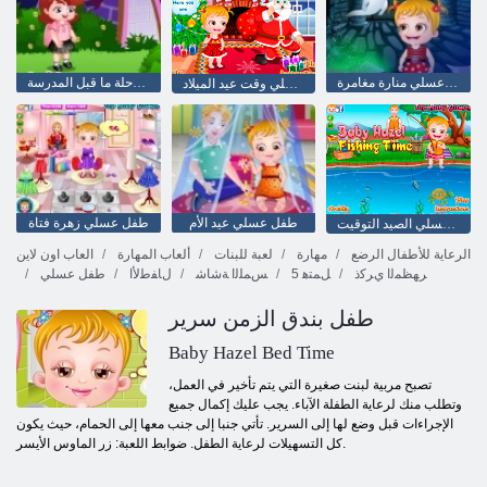
طفل عسلي منارة مغامرة
بندق طفل في مرحلة ما قبل المدرسة
طفل عسلي وقت عيد الميلاد
طفل عسلي عيد الأم
طفل عسلي زهرة فتاة
طفل عسلي الصيد التوقيت
الرعاية للأطفال الرضع
مهارة
لعبة للبنات
ألعاب المهارة
العاب اون لاين
ﺮﻬﻈﻤﻟﺍ ﻱﺮﻛﺫ
5 ﻞﻤﺘﻫ
ﺲﻤﻠﻟﺍ ﺔﺷﺎﺷ
ﻝﺎﻔﻃﻷ ﺍ
طفل عسلي
طفل بندق الزمن سرير
Baby Hazel Bed Time
تصبح مربية لبنت صغيرة التي يتم تأخير في العمل،
وتطلب منك لرعاية الطفلة الآباء. يجب عليك إكمال جميع
الإجراءات قبل وضع لها إلى السرير. تأتي جنبا إلى جنب معها إلى الحمام، حيث يكون
كل التسهيلات لرعاية الطفل. ضوابط اللعبة: زر الماوس الأيسر.