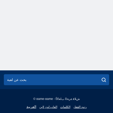
© game-game - ﺵﻼ ﻓ ﺓﺮﺤﻟﺍ ﺏﺎﻌﻟﻷ ﺍ
English
العربية
ردود الفعل
الكلمات
العاب اون لاين