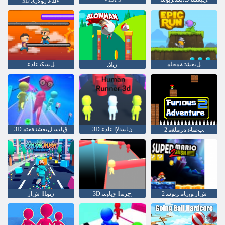
3D ءﺍﺪﻋ ﺭﻮﻛﺭﺎﺑ
ﻞﻴﻐﺸﺗ ﺔﻤﺤﻠﻣ
ﻞﺴﻜﺑ ءﺍﺪﻋ
ﻥﻼ ﺑ
3D ﻥﺎﺴﻧﻹ ﺍ ءﺍﺪﻋ
3D ﻕﺎﺒﺳ ﻞﻴﻐﺸﺗ ﺔﻌﺘﻣ
2 ﺐﺿﺎﻏ ﺓﺮﻣﺎﻐﻣ
2 ﺵﺍﺭ ﻮﻳﺭﺎﻣ ﺮﺑﻮﺳ
3D ﺡﺮﻤﻟﺍ ﻕﺎﺒﺳ
ﻥﻮﻠﻟﺍ ﺵﺍﺭ