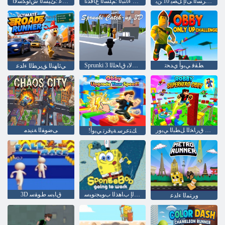
ﺔﻋﺮﺴﻟﺍ ﻰﻟﺇ ﻞﺼﻳ 10 ﻦﺑ
ﻕﺎﺒﺴﻟﺍﻭ ءﺎﻨﺒﻟﺍ :ﻢﻠﺴﻟﺍ ﻉﺎﻓﺪﻧﺍ
ﻦﻳﻮﻟﺎﻬﻟﺍ ءﺍﺪﻋ :ﺊﻴﺴﻟﺍ ﺵﺍﻮﻜﺳﻻ ﺍ
ﻂﻘﻓ ﻲﺑﻭﺃ ﻱﺪﺤﺗ
Sprunki 3 ﺐﻛﺮﻟﺎﺑ ﻕﺎﺤﻠﻟﺍD
ﻲﺋﺎﻬﻨﻟﺍ ﻖﻳﺮﻄﻟﺍ ءﺍﺪﻋ
ﻲﺑﻭﺃ ﻕﺭﺎﺨﻟﺍ ﻞﻄﺒﻟﺍ ﻲﺑﻭﺭ
ﻰﺿﻮﻔﻟﺍ ﺔﻨﻳﺪﻣ
!ﻚﺘﻋﺮﺳ ﺔﻴﻗﺮﺗ ﻲﺑﻭﺃ
ﻞﻤﻌﻟﺍ ﻰﻟﺇ ﺏﺎﻫﺬﻟﺍ ﺏﻮﺒﺠﻧﻮﺒﺳ
3D ﻕﺎﺒﺳ ﻁﻮﻘﺳ
ﻭﺮﺘﻤﻟﺍ ءﺍﺪﻋ