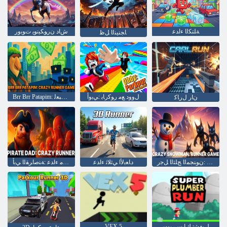
ﺔﻠﺘﻜﻟﺍ ءﺍﺪﻋ
ﺵﺍﺩ ﻥﺭﻮﻜﻴﻧﻮﻳ ﺕﻮﺑﻭﺭ
ﺎﺠﻨﻴﻨﻟﺍ ﻞﻇ
ﻝﻭﻭﺩ ﻊﻣ ﺭﻮﻛﺭﺎﺑ :ﻲﺑﻭﺃ
Brr Brr Patapim: ﻥﻮﻨﺠﻤﻟﺍ ءﺍﺪﻌﻟﺍ ﺔﺒﻌﻟ
ﻥﺍﺭ ﻝﺭﺎﻛ
ءﺍﺪﻌﻟﺍ ﺔﺒﻌﻟ :ﻥﻮﻨﺠﻤﻟﺍ ﺞﻠﺜﻟﺍ ﻞﺟﺭ
ﺩﺎﻌﺑﻷ ﺍ ﻲﺛﻼ ﺛ ءﺍﺪﻋ
ﻥﻮﻨﺠﻣ ءﺍﺪﻋ :ﺔﻨﺻﺍﺮﻘﻟﺍ ﻲﺑﺃ
ﻞﻴﻐﺸﺗ ﻙﺎﺒﺳ ﺮﺑﻮﺳ
VEX 5