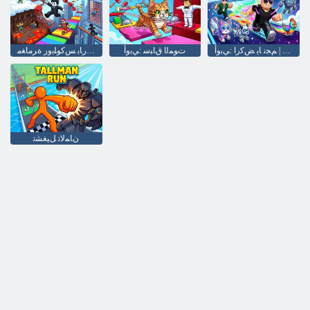
ﺔﻔﻴﻟﻷ ﺍ ﺕﺎﻧﺍﻮﻴﺤﻟﺍﻭ ﺔﻋﺮﺴﻟﺍ | ﻢﺠﻧ ﺎﻳ ﺾﻛﺭﺍ :ﻲﺑﻭﺃ
ﺕﻮﻤﻟﺍ ﻕﺎﺒﺳ :ﻲﺑﻭﺃ
ﺭﻮﻛﺭﺎﺑ ﺲﻛﻮﻠﺑﻭﺭ ﺓﺮﻣﺎﻐﻣ
ﻥﺎﻤﻟﺎﺗ ﻞﻴﻐﺸﺗ