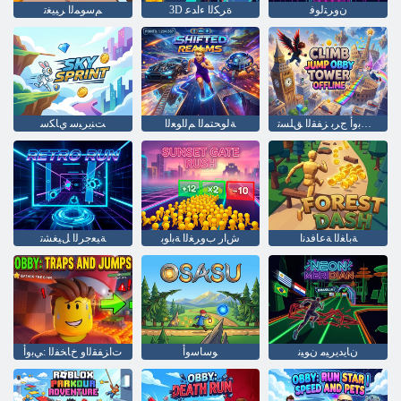
ﻥﻭﺮﺘﻟﻮﻓ
3D ﺓﺮﻜﻟﺍ ءﺍﺪﻋ
ﻢﺳﻮﻤﻟﺍ ﺮﻴﻴﻐﺗ
ﻞﺼﺘﻣ ﺮﻴﻏ ﻲﺑﻭﺃ ﺝﺮﺑ ﺰﻔﻘﻟﺍ ﻖﻠﺴﺗ
ﺔﻟﻮﺤﺘﻤﻟﺍ ﻢﻟﺍﻮﻌﻟﺍ
ﺖﻨﻳﺮﺒﺳ ﻱﺎﻜﺳ
ﺔﺑﺎﻐﻟﺍ ﺔﻋﺎﻓﺪﻧﺍ
ﺵﺍﺭ ﺏﻭﺮﻐﻟﺍ ﺔﺑﺍﻮﺑ
ﺔﻴﻌﺟﺮﻟﺍ ﻞﻴﻐﺸﺗ
ﻥﺎﻳﺪﻳﺮﻴﻣ ﻥﻮﻴﻧ
ﻮﺳﺎﺳﻭﺃ
ﺕﺍﺰﻔﻘﻟﺍﻭ ﺥﺎﺨﻔﻟﺍ :ﻲﺑﻭﺃ