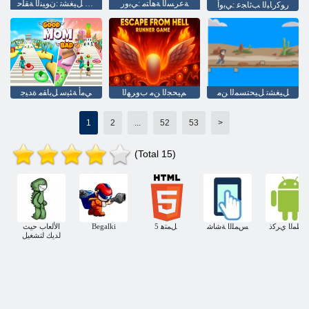
ﺔﻋﺮﺴﻟﺍ ﺔﻫﺎﺘﻣ :ﻲﺑﻭﺭ
ﺾﺒﻨﻟﺍ ﻞﻴﻐﺸﺗ :ﻥﻮﻴﻨﻟﺍ ﺔﻘﻠﺣ
ﺭﻮﻛﺭﺎﺒﻟﺍ ﺐﺋﺎﺠﻋ :ﻲﺑﻭﺃ
ﻞﻴﻐﺸﺗ ﻞﻴﺤﺘﺴﻤﻟﺍ ﻦﻣ
ﻢﻴﺤﺠﻟﺍ ﻦﻣ ﺏﻭﺮﻬﻟﺍ
ﻲﻣﺃ ﺔﺌﻴﺳ ﻞﺑﺎﻘﻣ ﺓﺪﻴﺟ
1
2
...
52
53
>
(Total 15)
ﻬﻈﻤﻟﺍ ﻱﺮﻛﺫ
ﺲﻤﻠﻟﺍ ﺔﺷﺎﺷ
5 ﻞﻤﺘﻫ
Begalki
الألعاب حيث
لديك لتشغيل