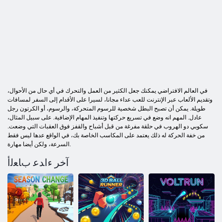
في العالم الافتراضي يمكنك جعل الكثير من العمل والتحرك في أي حال من الأحوال،
وتقديم الألعاب عبر الإنترنت للعب عداء مجانا، لسيرا على الأقدام إلى السفر لمسافات
طويلة. يمكن أن تصبح البطل شخصية للرسوم المتحركة، والرسوم، أو الكرتون رجل
عادل. المهم انه وضع في تسريع حركتها وتنفيذ المهام الإضافية. على سبيل المثال،
سكوبي دو الهروب في حلقة مفرغة من قبل أشباح والقفز فوق العقبات التي وضعت.
من خفة الحركة له ذلك يعتمد على المكاسب الخاصة بك، في الواقع عدها ليس فقط
السرعة، ولكن أيضا مهارة.
آخر ءﺍﺪﻋ ﺏﺎﻌﻟﺃ