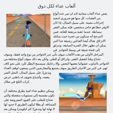
ألعاب عداء لكل ذوق
بعض عداء ألعاب مجانية لابد ان تمر عدة أنواع
من العقبات، كل منها هو ضروري لتنفيذ
إجراءات معينة. على سبيل المثال، إذا كان
الاوفر حظا هو حاجز منخفض، فإنه يمكن القفز
ببساطة. عندما عقبة مرتفعة للغاية، فمن
المرجح أنه سيكون من حفرة حيث يمكنك
الانزلاق. هناك أيضا العدائين رشيقة جدا التي
يمكن أن تظهر خلال الفترة السابقة، وتنزلق
إلى فتحة ضيقة في وسط الحواجز. في
المراحل الأولى من هذه الألعاب سوف تأتي عبر الحواجز من نوع واحد فقط، وسوف
تحتاج وقتا لتفعيل القفز، وانزلاق أو للطي. ولكن بعد ذلك سوف أنواع مختلفة من
الحواجز بالتناوب عشوائيا بعضها البعض، وإلا رعايتك سيسمح البطل للرد على نحو كاف
لهم. في كثير من الأحيان الطريق سوف يجتمع والمعارضين الذين يسعون لوقف العداء
وندش]؛ على سبيل المثال،
النحل الشر
يعضه، وأشباح تخويف له باطني عرض
كرات الثلج في ضلال.
ويمكن تنظيم عداء لعبة بطرق مختلفة: أن
تكون مقسمة إلى مستويات منفصلة والتي
تحتاج للتغلب على القيود المفروضة على
المسافة، أو بطلا ليكون الطريق لا حدود لها
لا نهاية لها وندش]؛ كم كيلومترا ويمكن بعد