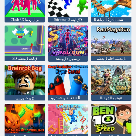
ﻦﻳﺩﺪﺸﺘﻤﻟﺍ ﺓﺮﻜﻟﺍ ﺏﺎﻫﺬﻟﺍ
Stickman 3 ﻕﺎﺒﺳD
Clash 3D ﻰﻟﺇ ﻢﻀﻧﺍ
ﻞﻴﻐﺸﺗ ﺎﺟﺎﻣ ﻞﻴﻐﺸﺗ
3D ﻕﺎﺒﺳ ﻞﻴﻐﺸﺗ
ﻲﺳﻭﺮﻴﻓ ﻞﻴﻐﺸﺗ
ﺔﺿﺭﺎﻋ ﻁﺮﻓ ﺔﻃﺮﺸﻟﺍ ءﺍﺪﻋ- ﺔﻧﻮﻨﺠﻣ ﺓﺭﻮﺛ
ﺝﻮﺑ ﺕﻭﺮﻨﻳﺮﺑ
ﺔﻧﻮﻨﺠﻤﻟﺍ ﺓﺮﻘﺒﻟﺍ