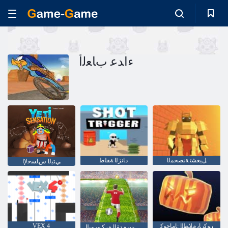
ءﺍﺪﻋ ﺏﺎﻌﻟﺃ
ﻞﻴﻐﺸﺗ ﺔﻨﺼﺤﻤﻟﺍ
ﺩﺎﻧﺰﻟﺍ ﺔﻘﻠﻃ
ﻲﺘﻴﻟﺍ ﺱﺎﺴﺣﻹ ﺍ
ﺭﻮﻛﺭﺎﺑ ﻡﻼ ﻈﻟﺍ :ﺎﻣﺎﺟﻮﻛ
VEX 4
ﺖﻨﻳﺮﺒﺳ ﻡﺪﻘﻟﺍ ﺓﺮﻛ ﻭﺭﻮﻴﻟﺍ