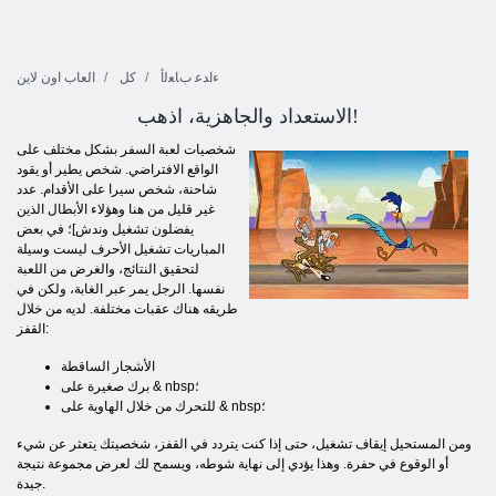
ءﺍﺪﻋ ﺏﺎﻌﻟﺃ
كل
العاب اون لاين
الاستعداد والجاهزية، اذهب!
شخصيات لعبة السفر بشكل مختلف على
الواقع الافتراضي. شخص يطير أو يقود
شاحنة، شخص سيرا على الأقدام. عدد
غير قليل من هنا وهؤلاء الأبطال الذين
يفضلون تشغيل وندش]؛ في بعض
المباريات تشغيل الأحرف ليست وسيلة
لتحقيق النتائج، والغرض من اللعبة
نفسها. الرجل يمر عبر الغابة، ولكن في
طريقه هناك عقبات مختلفة. لديه من خلال
القفز:
الأشجار الساقطة
برك صغيرة على & nbsp؛
للتحرك من خلال الهاوية على & nbsp؛
ومن المستحيل إيقاف تشغيل، حتى إذا كنت يتردد في القفز، شخصيتك يتعثر عن شيء
أو الوقوع في حفرة. وهذا يؤدي إلى نهاية شوطه، ويسمح لك لعرض مجموعة نتيجة
جيدة.