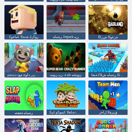
ﺮﺘﺳﺎﻣ Jetpack ﻦﻣ
ﺭﻮﻛﺭﺎﺑ ﺓﺪﺠﻟﺍ :ﺎﻣﺎﺟﻮﻛ
ﺓﺮﻋﻮﻟﺍ ﺽﺭﻷ ﺍ
ﻱﺮﺠﻠﻟ ﺮﺘﺳﺎﻣ ﺵﻼ ﻛ ﺔﺒﻌﻟ
ﻥﻮﻨﺠﻣ ءﺍﺪﻋ :ﺮﻴﺑ ﺮﺑﻮﺳ
ﺖﻧﺮﺘﻧﻹ ﺍ ﺮﺒﻋ ﻥﺭ ﺪﻟﻮﺟ ﻡﻮﺗ ﺙﺪﺤﺘﻳ
ﻖﻳﺮﻔﻟﺍ ﻝﺎﺟﺭ
ﻞﻴﻐﺸﺗ ﺔﺑﺎﻐﻟﺍ :ﺎﺒﻣﻮﻛﻭ ﺎﺒﻴﻛ
ﺮﺘﺳﺎﻣ ﺔﻌﻔﺻ