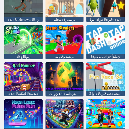
ءﺍﺪﻋ ءﺎﺑﺮﺤﻟﺍ ﺵﺍﺩ ﻥﻮﻟ
ﻲﺴﻧﺮﻓ ﺔﻤﺤﻠﻣ
ءﺍﺪﻋ Undertown 10 ﻦﺑ
ﻦﻴﻠﻧﻭﺃ ﺵﺍﺩ ﻰﻠﻋ ﺮﻘﻧﺍ
ﻲﻤﻴﻣ ﻮﻗﺭﺎﺳ
ﻥﻮﻠﻟﺍ ﻊﻓﺍﺩ
ﻦﻳﻻ ﻥﻭﺍ 3D ﻕﺎﺒﺳ ﺔﻌﺘﻣ
ﺔﻳﺪﻳﺪﺤﻟﺍ ﻚﻜﺴﻟﺍ ءﺍﺪﻋ
ﻦﻳﻮﻟﺎﻫ ﺓﺮﺣﺎﺳ ءﺍﺪﻋ ﻥﻮﻨﺠﻣ