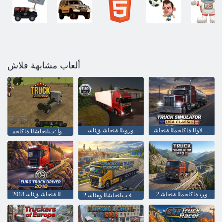
ألعاب مشابهة فلاش
ﻲﻜﻴﺳﻼ ﻛ :ﺔﻴﻜﻳﺮﻣﻷ ﺍ ﺓﺪﺤﺘﻤﻟﺍ ﺕﺎﻳﻻ ﻮﻟﺍ ﺓﺎﻛﺎﺤﻤﻟﺍ ﺔﻨﺣﺎﺷ
ﻭﺭﻮﻴﻟﺍ ﺔﻨﺣﺎﺷ ﻖﺋﺎﺳ
ﺎﺑﻭﺭﻭﺃ :ﺕﺎﻨﺣﺎﺸﻟﺍ ﺓﺎﻛﺎﺤﻣ
2 ﻭﺮﺑ ﺓﺎﻛﺎﺤﻤﻟﺍ ﺔﻨﺣﺎﺷ
2018 ﻭﺭﻮﻴﻟﺍ ﺔﻨﺣﺎﺷ ﻖﺋﺎﺳ
2 ﺎﺑﻭﺭﻭﺃ ﻲﻓ ﺕﺎﻨﺣﺎﺸﻟﺍ ﻮﻘﺋﺎﺳ