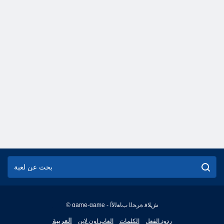
© game-game - ﺵﻼ ﻓ ﺓﺮﺤﻟﺍ ﺏﺎﻌﻟﻷ ﺍ
English
العربية
ردود الفعل
الكلمات
العاب اون لاين