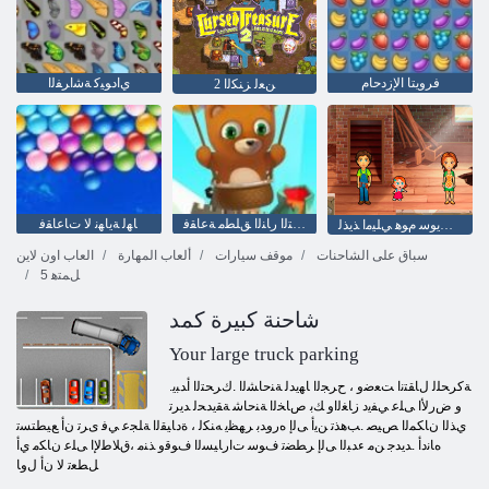
فرويتا الإزدحام
ﻱﺍﺩﻮﻴﻛ ﺔﺷﺍﺮﻔﻟﺍ
2 ﻦﻌﻟ ﺰﻨﻜﻟﺍ
ﺎﻬﻟ ﺔﻳﺎﻬﻧ ﻻ ﻲﺘﻟﺍ ﺭﺎﻨﻟﺍ ﻖﻠﻄﻣ ﺔﻋﺎﻘﻓ
ﺎﻬﻟ ﺔﻳﺎﻬﻧ ﻻ ﺕﺎﻋﺎﻘﻓ
ﻡﻮﻫ ﺖﻳﻮﺳ ﻡﻮﻫ ﻲﻠﻴﻣﺍ ﺬﻳﺬﻟ
سباق على الشاحنات
موقف سيارات
ألعاب المهارة
العاب اون لاين
5 ﻞﻤﺘﻫ
شاحنة كبيرة كمد
Your large truck parking
.ﺔﻛﺮﺤﻠﻟ ﻝﺎﻘﺘﻧﺍ ﺖﻌﺿﻭ ، ﺡﺮﺠﻟﺍ ﺎﻬﻳﺪﻟ ﺔﻨﺣﺎﺸﻟﺍ .ﻙﺮﺤﺘﻟﺍ ﺃﺪﺒﻳ
ﻭ ﺽﺭﻷ ﺍ ﻰﻠﻋ ﻲﻔﻳﺩ ﺯﺎﻐﻟﺍﻭ ﻚﺑ ﺹﺎﺨﻟﺍ ﺔﻨﺣﺎﺷ ﺔﻘﻳﺪﺤﻟ ﺪﻳﺮﺗ
ﻱﺬﻟﺍ ﻥﺎﻜﻤﻟﺍ ﺺﻴﺼ .ﺐﻫﺬﺗ ﻦﻳﺃ ﻰﻟﺇ ﻩﺭﻭﺪﺑ ﺮﻬﻈﻳ ﻪﻨﻜﻟ ، ﺓﺩﺎﻴﻘﻟﺍ ﺔﻠﺠﻋ ﻲﻓ ﻯﺮﺗ ﻥﺃ ﻊﻴﻄﺘﺴﺗ
ﻩﺎﻧﺩﺃ .ﺪﻳﺪﺟ ﻦﻣ ءﺪﺒﻟﺍ ﻰﻟﺇ ﺮﻄﻀﺗ ﻑﻮﺳ ﺕﺍﺭﺎﻴﺴﻟﺍ ﻑﻮﻗﻭ ﺬﻨﻣ ،ﻕﻼ ﻃﻹ ﺍ ﻰﻠﻋ ﻥﺎﻜﻣ ﻱﺃ
ﻞﻄﻌﺗ ﻻ ﻥﺃ ﻝﻭﺎ