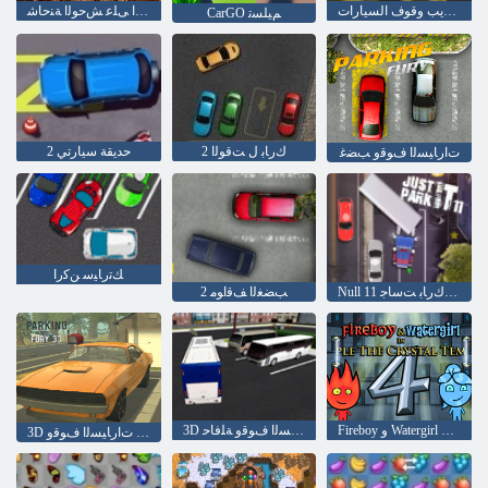
التدريب وقوف السيارات
ﺓﺮﻋﻮﻟﺍ ﻕﺮﻄﻟﺍ ﻰﻠﻋ ﺶﺣﻮﻟﺍ ﺔﻨﺣﺎﺷ
CarGO ﻢﻴﻠﺴﺗ
2 ﻙﺭﺎﺑ ﻝ ﺖﻗﻮﻟﺍ
حديقة سيارتي 2
ﺕﺍﺭﺎﻴﺴﻟﺍ ﻑﻮﻗﻭ ﺐﻀﻏ
ﻚﺗﺭﺎﻴﺳ ﻦﻛﺭﺍ
Null 11 ﺖﻳﺇ ﻙﺭﺎﺑ ﺖﺳﺎﺟ
2 ﺐﻀﻐﻟﺍ ﻒﻗﺍﻮﻣ
Fireboy ﻭ Watergirl 4: Crystal Temple
3D ﺕﺍﺭﺎﻴﺴﻟﺍ ﻑﻮﻗﻭ ﺔﻠﻓﺎﺣ
3D ﺐﻀﻐﻟﺍ ﺕﺍﺭﺎﻴﺴﻟﺍ ﻑﻮﻗﻭ