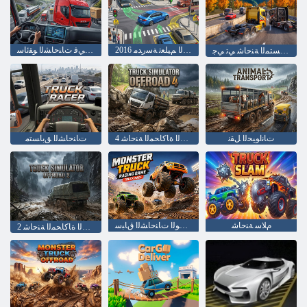
2016 ﺓﺩﺎﻴﻘﻟﺍ ﻢﻴﻠﻌﺗ ﺔﺳﺭﺪﻣ
ﺎﺑﻭﺭﻭﺃ ﻲﻓ ﺕﺎﻨﺣﺎﺸﻟﺍ ﻮﻘﺋﺎﺳ
ﻖﺑﺎﺴﺘﻤﻟﺍ ﺔﻨﺣﺎﺷ ﻲﺗ ﻲﺟ
ﺕﺎﻧﺍﻮﻴﺤﻟﺍ ﻞﻘﻧ
4 ﺓﺮﻋﻮﻟﺍ ﻕﺮﻄﻟﺍ ﺓﺎﻛﺎﺤﻤﻟﺍ ﺔﻨﺣﺎﺷ
ﺕﺎﻨﺣﺎﺸﻟﺍ ﻖﺑﺎﺴﺘﻣ
ﻡﻼ ﺳ ﺔﻨﺣﺎﺷ
ﺕﺎﻨﺣﺎﺸﻟﺍ ﻕﺎﺒﺳ ﺔﺒﻌﻟ ﺶﺣﻮﻟﺍ ﺕﺎﻨﺣﺎﺸﻟﺍ ﻕﺎﺒﺳ
2 ﺓﺮﻋﻮﻟﺍ ﻕﺮﻄﻟﺍ ﺓﺎﻛﺎﺤﻤﻟﺍ ﺔﻨﺣﺎﺷ