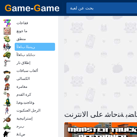
فقاعات
ما جونغ
منطق
ﻦﻴﻨﺒﻠﻟ ﺏﺎﻌﻟﺃ
ﺕﺎﺑﺎﺑﺩ ﺏﺎﻌﻟﺃ
إطلاق نار
ألعاب سباقات
الكسالى
مغامرة
كرة القدم
ﻮﻏﺎﺠﻨﻴﻧ ﻮﻐﻴﻟ
الرجل العنكبوت
ﺎﻀﺑ ﺔﻨﺣﺎﺷ على الانترنت
إستراتيجية
ﺏﺮﺣ
ﺹﺎﻨﻗ