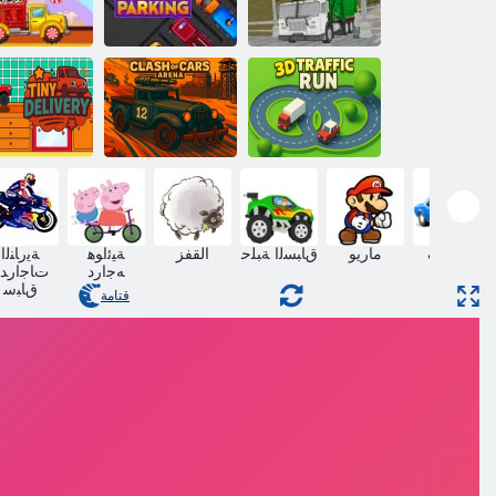
ﻢﻴﺳ ﺔﻣﺎﻤﻘﻟﺍ
ﺔﻨﺣﺎﺷ ﺔﻔﻴﻈﻨﻟﺍ
ﻥﻮﻨﺠﻣ ﺔﻨﺣﺎﺸﻟﺍ
ﺓﺮﻳﺰﺠﻟﺍ
ﺕﺍﺭﺎﻴﺴﻟﺍ ﻑﻮﻗﻭ
ﺓﻮﻠﺣ ﺔﻨﺣﺎﺷ
ﺩﺎﻌﺑﻷ ﺍ ﺔﻴﺛﻼ ﺛ
ﺭﻭﺮﻤﻟﺍ ﺔﻛﺮﺣ
ﺕﺍﺭﺎﻴﺴﻟﺍ ﻉﺍﺮﺻ
ﻞﻴﻐﺸﺗ
ﺔﺣﺎﺳ
ﺮﻴﻐﺻ ﻢﻴﻠﺴ
انحراف
ماريو
ﻕﺎﺒﺴﻟﺍ ﺔﺒﻠﺣ
القفز
ﺔﻴﺋﺍﻮﻫ
ﺔﻳﺭﺎﻨﻟﺍ
ﻪﺟﺍﺭﺩ
ﺕﺎﺟﺍﺭﺪﻟ
ﻕﺎﺒﺳ
قتامة