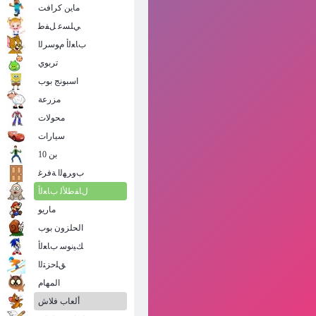
ماين كرافت
ﻲﻠﺴﻋ ﻞﻔﻃ
ﺏﺎﻌﻟﺃ ﻡﻮﺳﺮﻟﺍ
تربوي
اسبونج بوب
مزرعة
محولات
سيارات
بن 10
ﺏﻭﺮﻬﻟﺍ ﺔﻓﺮﻏ
ﻝﺎﻔﻃﻸ ﻟ ﺏﺎﻌﻟﺃ
ماريو
الحلزون بوب
ﻚﻴﻧﻮﺳ ﺏﺎﻌﻟﺃ
ﻖﻠﺣﺰﺘﻟﺍ
المهام
ألعاب فلاش