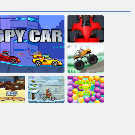
ﻻ ﻮﻣﺭﻮﻔﻟﺍ ﻰﻤﺣ
ﺔﻨﺣﺎﺷ
ﺕﺎﻤﻛﺎﺤﻤﻟﺍ
ﺔﺼﻗ​​ ﺏﻮﺒﻟﺍ
ءﺎﺘﺸﻟﺍ X3M
ﻊﻴﺑﺎﻨﻴﻟﺍ ﺕﺎﻌ
ﺔﻋﺎﻘﻓ
ﻮﺗﻮﻣ
جاسوس سيارة
:ﺎﻣﺎﻏﻮﻛ