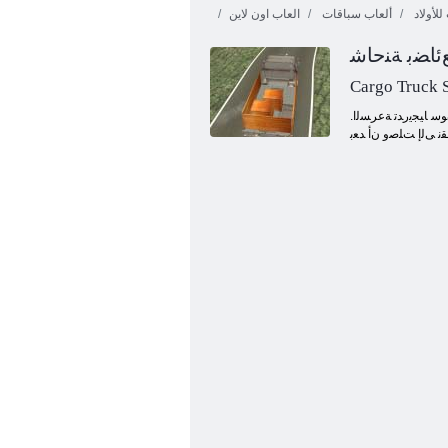
للأولاد
ألعاب سباقات
العاب اون لاين
ﺋﺎﻀﺑ ﺔﻨﺣﺎﺷ
Cargo Truck 
.ﺩﻼ ﺒﻟﺍ ﺮﺒﻋ ﻊﺋﺎﻀﺒﻟﺍ ﻦﻣ ﺔﻌﺳﺍﻭ ﺔﻋﻮﻤﺠﻣ ﻞﻘﻧ ﻲﻓ ﻞﻤﻌﺗ ﺓﺮﻴﺒﻛ ﺔﻛﺮﺷ ﻲﻓ ﺔﻔﻴ .ﻚﻤﺴﺟ ﻲﻓ ﺔﻔﻠﺘﺨﻣ ﺕﺎﻨﺤﺷ ﻞﻴﻤﺤﺗ ﻢﺘﻴﺳ ﺚﻴﺣ ﻉﺩﻮﺘﺴﻣ ﻰﻟﺇ ﺓﺩﺎﻴﻘﻠﻟ ﺔﻨﺣﺎﺸﻟﺍ .ﻖﻳﺮﻄﻟﺍ ﻝﻮﻃ ﻰﻠﻋ ﻙﺮﺤﺘﺗ ﻑﻮﺳ ﺎﻴﺠﻳﺭﺪﺗ ﺔﻋﺮﺴﻟﺍ
ﻘﻧ ﻰﻟﺇ ﺖﻠﺻﻭ ﻥﺃ ﺪﻌﺑ
ﺐﻀﻐﻟﺍ ﻕﺎﺒﺳ ﻉﺭﺎﺸﻟﺍ