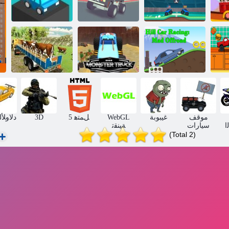
3D ﺱﺩﻭﺮﻴﻜﺳ
ﻡﺪﻘﻟﺍ ﺓﺮﻛ
ﺔﻨﺣﺎﺷ ﺶﺣﻮﻟﺍ
ﺔﻨﺣﺎﺷ ﺶﺣﻮﻟﺍ
null
ﻖﺑﺎﺴﺘﻣ ﺔﻠﺘﻛ
ﺓﺮﻋﻮﻟﺍ ﻕﺮﻄﻟﺍ
ﺓﺮﻋﻮﻟﺍ ﻕﺮﻄﻟﺍ
ﻥﻮﻨﺟ :ﻞﻴﻫ
2020 ﺶﺣﻮﻟﺍ
ﻰﻠﻋ ﺕﺎﻧﺍﻮﻴﺤﻟﺍ
ﺗ
ﺕﺍﺭﺎﻴﺴﻟﺍ ﻕﺎﺒﺳ
ﺔﻨﺣﺎﺷ
ﻞﻘﻧ ﺔﻨﺣﺎﺷ
موقف
غيبوبة
WebGL
5 ﻞﻤﺘﻫ
3D
ﺩﻻ ﻭﻸ 
ﺍ
سيارات
ﺔﻴﻨﻘﺗ
(Total 2)