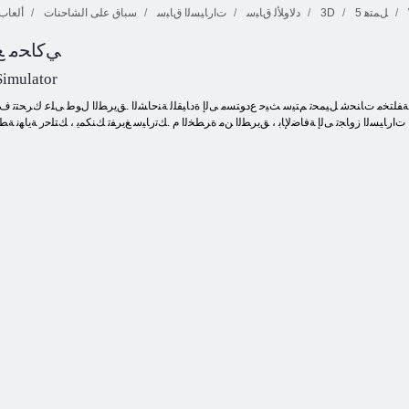
5 ﻞﻤﺘﻫ
3D
ﺩﻻ ﻭﻸ ﻟ ﻕﺎﺒﺳ
ﺕﺍﺭﺎﻴﺴﻟﺍ ﻕﺎﺒﺳ
سباق على الشاحنات
ألعاب 
ﻲﻛﺎﺤﻣ ﻊ
27 ﺭﻮﻛﺭﺎﺑ
!!ﺰﻔﻘﻟﺍ ﺞﻟﺰﺘﻟﺍ
:ﺎﻣﺎﻏﻮﻛ
ﺎﻣﺎﻏﻮﻛ
4 ﻕﺭﺎﺴﻟﺍ ﺏﻮﺑ
Simulator
ﺕﺍﺭﺎﻴﺴﻟﺍ ﺯﻭﺎﺠﺗ ﻰﻟﺇ ﺔﻓﺎﺿﻹ ﺎﺑ ، ﻖﻳﺮﻄﻟﺍ ﻦﻣ ﺓﺮﻄﺨﻟﺍ ﻡ .ﻚﺗﺭﺎﻴﺳ ﻎﻳﺮﻔﺗ ﻚﻨﻜﻤﻳ ، ﻚﺘﻠﺣﺭ ﺔﻳﺎﻬﻧ ﺔﻄ