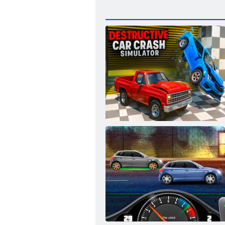
ﺓﺮﻣﺪﻤﻟﺍ ﺓﺭﺎﻴﺴﻟﺍ ﻢﻄﺤﺗ ﺓﺎﻛﺎﺤﻣ