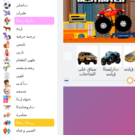
ﺕﺎﺿﺎﻳﺭ
طيران
ﺕﺎﻨﺒﻠﻟ ﺏﺎﻌﻟﺃ
ﻞﻴﺧ
ترجمة حرفية
تلبيس
باربي
طهي الطعام
ﺮﻌﺷ ﻒﻔﺼﻣ
ﻟ ﻕﺎﺒﺳ
ﺕﺍﺭﺎﻴﺴﻟﺍ
سباق على
ﻕﺎﺒﺳ
الشاحنات
تلوين
ﺏﺃ ﻚﻴﻣ
ﺓﺪﻤﺠﻣ
شاحنة المدمرة
ﺔﻧﻮﻠﻣ ﻞﺘﻛ
ﺕﺍﺭﻮﺻﺎﻨﻳﺪﻟﺍ
مغامرة
ﻦﻴﻨﺛﻻ ﺏﺎﻌﻟﺃ
الصبي و فتاة