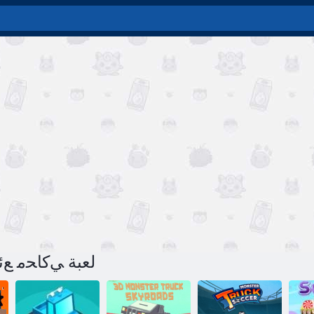
لعبة ﻲﻛﺎﺤﻣ ﻊﺋ