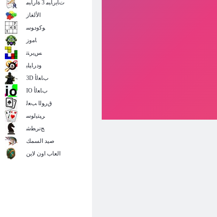
ﺕﺎﻳﺭﺎﺒﻣ 3 ﺓﺍﺭﺎﺒﻣ
الألغاز
ﻮﻛﻭﺩﻮﺳ
ﺎﻣﻭﺯ
ﺲﻳﺮﺘﺗ
ﻭﺩﺭﺎﻴﻠﺑ
3D ﺏﺎﻌﻟﺃ
IO ﺏﺎﻌﻟﺃ
ﻕﺭﻮﻟﺍ ﺐﻌﻟ
ﺮﻴﺘﻴﻟﻮﺳ
ﺞﻧﺮﻄﺷ
صيد السمك
العاب اون لاين