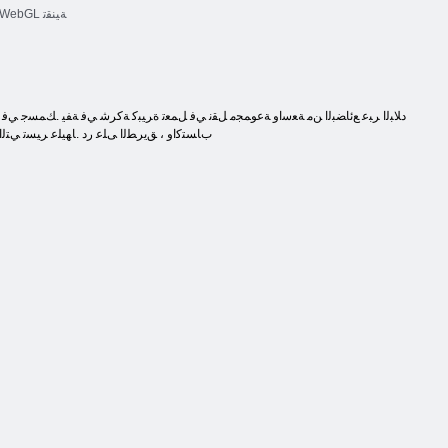
WebGL ﺔﻴﻨﻘﺗ
ﺏﺎﺴﺘﻛﺍﻭ ، ﻖﻳﺮﻄﻟﺍ ﻰﻠﻋ ﺭﺩ .ﺎﻬﻴﻠﻋ ﺮﻴﺴﺗ ﻲﺘﻟﺍ 