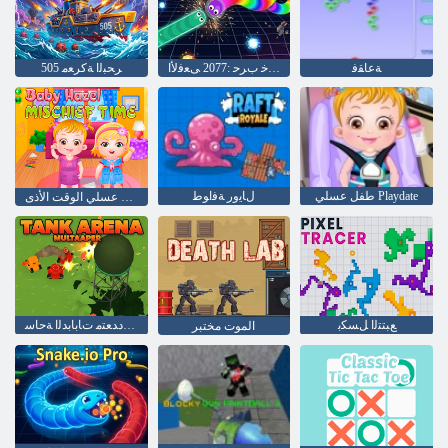
ﺔﻋﺎﻘﻓ
ﻞﻠﺧ ﺏﺮﺣ :2077 ﻰﻌﻓﻷ ﺍ
505 ﺮﺤﺒﻟﺍ ﺔﻛﺮﻌﻣ
طفل عسلي Playdate
ﻝﺎﻳﻭﺭ ﺔﻓﺍﻮﻃ
طفل عسلي الوقت الأذى
ﻊﺒﺘﺘﻟﺍ ﻞﺴﻜﺑ
ﻦﻴﺒﻋﻼ ﻟﺍ ﺓﺩﺪﻌﺘﻣ ﺕﺎﺑﺎﺑﺪﻟﺍ ﺔﺣﺎﺳ
الموت مختبر