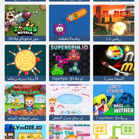
ﻥﺍﺪﻳﺪﻟﺍ ﺔﻘﻄﻨﻣ
.ﻝﺎﻳﻭﺭ ﺰﻣﻭﺯ ﺔﻴﻋﻮﺘﻟﺍﻭ ﻡﻼ ﻋﻹ ﺍ
LA ريكس
النينجا مينر 2
SuperSpin. ﺔﻴﻋﻮﺘﻟﺍﻭ ﻡﻼ ﻋﻹ ﺍ
ﺖﻧﺮﺘﻧﻻ ﺍ ﻰﻠﻋ ﺏﺮﺿ ﻦﻴﻜﺳ
CrazySteve. ﺔﻴﻋﻮﺘﻟﺍﻭ ﻡﻼ ﻋﻹ ﺍ
الزنجبيل بندق منزل الطفل
طفل عسلي النظافة العناية