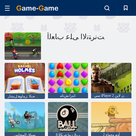
ﺖﻧﺮﺘﻧﻻ ﺍ ﻰﻠﻋ ﺏﺎﻌﻟﺃ
سي iPlayer الإمبراطورية أون لاين 2
ﺎﻨﻳﺭﺍ ﺶﺗﺎﻣ
ﺕﺎﻓﻼ ﺘﺧﻻ ﺍ ﻦﻋ ﺚﺤﺒﻟﺍ :ﺰﻤﻟﻮﻫ ﻞﻴﺷﺍﺭ
ﻦﻳﻻ ﻥﻭﺍ ﺓﺮﻜﻟﺍ 8
آدم وحواء 2
سباق المجانين