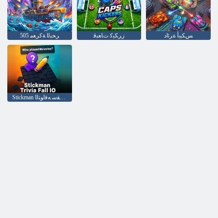
ﺲﻜﻴﺑﺃ ﺓﺮﺋﺍﺩ
ﺯﺮﻜﻴﻛ ﺕﺎﻌﺒﻗ
505 ﺮﺤﺒﻟﺍ ﺔﻛﺮﻌﻣ
Stickman ﻁﻮﻘﺳ ﻪﻓﺍﻮﺘﻟﺍ IO