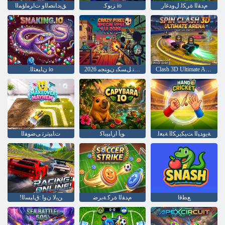
ﻡﺪﻘﻟﺍ ﺓﺮﻜﻟ ﻝﻭﺪﻏﺍﺭ
.ﺰﺑﻮﻛ io
ﻖﻳﺩﺎﻨﺼﻟﺍﻭ ﺕﺍﺮﻣﺍﺆﻤﻟﺍ
Clash 3D Ultimate Arena ﺔﺒﻌﻟ ﺐﻌﻟﺍ
2026 ﻡﺪﺨﺘﺴﻤﻟﺍ ﺔﻬﺟﺍﻭ 4 ﻢﻟﺎﻌﻟﺍ ﺔﻳﺎﻬﻧ ﻞﺴﻜﺑ ﻥﻮﻨﺠﻣ
.ﻥﺎﺒﻌﺜﻟﺍ io
ﺔﻳﻭﺪﻴﻟﺍ ﺖﻴﻜﻳﺮﻜﻟﺍ ﺔﺒﻌﻟ
ﻮﻳﺁ ﺍﺭﺎﺒﻴﺑﺎﻛ
ﺕﺎﺒﻴﺗﺮﺗ ﻰﺿﻮﻔﻟﺍ
ﻊﻄﻗﺍ
ﻡﺪﻘﻟﺍ ﺓﺮﻛ ﺔﺑﺮﺿ
!ﻦﻳﻻ ﻥﻭﺍ :ﻕﺎﺒﺴﻟﺍ