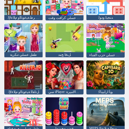
ﺪﻨﺠﻴﻟ ﻭﺩﻮﻟ
.ﺖﻣ ﻭﺃ ﺮﻃ ﺔﻴﻋﻮﺘﻟﺍﻭ ﻡﻼ ﻋﻹ ﺍ
طفل عسلي كرافت وقت
ﻞﺘﻗﺍ ﺞﻣﺩ
طفل عسلي تنكرية
طفل عسلي حزب الفناء
ﻮﻳﺁ ﺍﺭﺎﺒﻴﺑﺎﻛ
سي iPlayer: الإخلاص: فرسان والاميرة
.ﻞﺗﺎﻘﻟﺍ ﺔﻴﻋﻮﺘﻟﺍﻭ ﻡﻼ ﻋﻹ ﺍ
MFPS ﺔﻳﺮﻜﺴﻌﻟﺍ ﺔﻴﻟﺎﺘﻘﻟﺍ
ﻉﻮﻧ ﺏﻮﻫ ﻥﻮﻟ
طفل عسلي زهرة فتاة