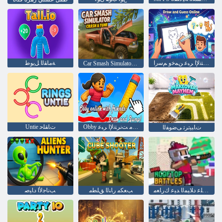
ﺖﻧﺮﺘﻧﻹ ﺍ ﺮﺒﻋ ﻦﻤﺧﻭ ﻢﺳﺭﺍ
ﺔﻣﺎﻘﻟﺍ ﻞﻳﻮﻃ
Car Smash Simulator Crash & Tune
Obby ﺰﻔﻗﺍﻭ ﻢﺳﺭﺍ :ءﺎﻗﺪﺻﻷ ﺍ ﻊﻣ ﺖﻧﺮﺘﻧﻹ ﺍ ﺮﺒﻋ!
Untie ﺕﺎﻘﻠﺣ
ﺕﺎﺒﻴﺗﺮﺗ ﻰﺿﻮﻔﻟﺍ
ﺢﻄﺴﻟﺍ ﻰﻠﻋ ﺩﻼ ﻴﻤﻟﺍ ﺪﻴﻋ ﻙﺭﺎﻌﻣ
ﺐﻌﻜﻣ ﺭﺎﻨﻟﺍ ﻖﻠﻄﻣ
ﺐﻧﺎﺟﻷ ﺍ ﺩﺎﻴﺻ