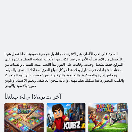
القدرة على لعب الألعاب عبر الإنترنت مجانا، بل هو هدية حقيقية! لماذا نفعل شيئا
للتحميل من الإنترنت أو الأقراص عند الكثير من الألعاب المتاحة للعمل مباشرة على
الموقع. فقط تشغيل وجدت، وقامت على الفور يبدأ اللعب. متعة للفتيان والفتيات من
مختلف الاتجاهات في متناول يدك. هذا هو كل أنواع العرق، محاكاة المنطق والمهام،
ومجلس إدارة والعسكرية والتعليمية والترفيهية، مع شخصيات الرسوم المتحركة
والكتب المصورة. هنا يمكنك تعلم مهنة، وإعادة شحن العاطفة، وتعلم الاعتماد أو تلوين
صورة بالأسود والأبيض.
آخر ﺖﻧﺮﺘﻧﻻ ﺍ ﻰﻠﻋ ﺏﺎﻌﻟﺃ