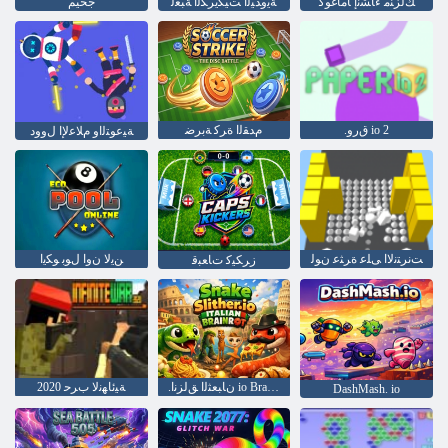
ﻚﻟﺰﻨﻣ ءﺎﺸﻧﺇ ﺎﻣﺎﻏﻮﻛ
ﺔﻳﻭﺪﻴﻟﺍ ﺖﻴﻜﻳﺮﻜﻟﺍ ﺔﺒﻌﻟ
جحيم
.ﻕﺭﻭ io 2
ﻡﺪﻘﻟﺍ ﺓﺮﻛ ﺔﺑﺮﺿ
ﺔﻴﻋﻮﺘﻟﺍﻭ ﻡﻼ ﻋﻹ ﺍ ﻝﻭﻭﺩ
ﺖﻧﺮﺘﻧﻻ ﺍ ﻰﻠﻋ ﺓﺮﺜﻋ ﻥﻮﻟ
ﻦﻳﻻ ﻥﻭﺍ ﻝﻮﺑ ﻮﻜﻳﺍ
ﺯﺮﻜﻴﻛ ﺕﺎﻌﺒﻗ
.ﻥﺎﺒﻌﺜﻟﺍ ﻖﻟﺰﻧﺍ io Brainrot ﺔﻴﻟﺎﻄﻳﻹ ﺍ
2020 ﺔﻴﺋﺎﻬﻧﻻ ﺏﺮﺣ
DashMash. io