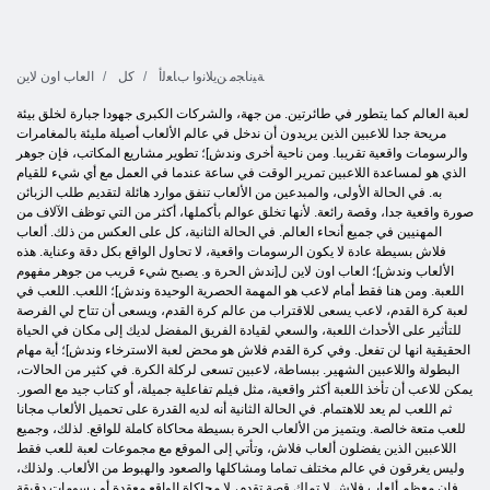
ﺔﻴﻧﺎﺠﻣ ﻦﻳﻼ ﻧﻭﺍ ﺏﺎﻌﻟﺃ
كل
العاب اون لاين
لعبة العالم كما يتطور في طائرتين. من جهة، والشركات الكبرى جهودا جبارة لخلق بيئة
مريحة جدا للاعبين الذين يريدون أن ندخل في عالم الألعاب أصيلة مليئة بالمغامرات
والرسومات واقعية تقريبا. ومن ناحية أخرى وندش]؛ تطوير مشاريع المكاتب، فإن جوهر
الذي هو لمساعدة اللاعبين تمرير الوقت في ساعة عندما في العمل مع أي شيء للقيام
به. في الحالة الأولى، والمبدعين من الألعاب تنفق موارد هائلة لتقديم طلب الزبائن
صورة واقعية جدا، وقصة رائعة. لأنها تخلق عوالم بأكملها، أكثر من التي توظف الآلاف من
المهنيين في جميع أنحاء العالم. في الحالة الثانية، كل على العكس من ذلك. ألعاب
فلاش بسيطة عادة لا يكون الرسومات واقعية، لا تحاول الواقع بكل دقة وعناية. هذه
الألعاب وندش]؛ العاب اون لاين ل[ندش الحرة و. يصبح شيء قريب من جوهر مفهوم
اللعبة. ومن هنا فقط أمام لاعب هو المهمة الحصرية الوحيدة وندش]؛ اللعب. اللعب في
لعبة كرة القدم، لاعب يسعى للاقتراب من عالم كرة القدم، ويسعى أن تتاح لي الفرصة
للتأثير على الأحداث اللعبة، والسعي لقيادة الفريق المفضل لديك إلى مكان في الحياة
الحقيقية انها لن تفعل. وفي كرة القدم فلاش هو محض لعبة الاسترخاء وندش]؛ أية مهام
البطولة واللاعبين الشهير. ببساطة، لاعبين تسعى لركلة الكرة. في كثير من الحالات،
يمكن للاعب أن تأخذ اللعبة أكثر واقعية، مثل فيلم تفاعلية جميلة، أو كتاب جيد مع الصور.
ثم اللعب لم يعد للاهتمام. في الحالة الثانية أنه لديه القدرة على تحميل الألعاب مجانا
للعب متعة خالصة. ويتميز من الألعاب الحرة بسيطة محاكاة كاملة للواقع. لذلك، وجميع
اللاعبين الذين يفضلون ألعاب فلاش، وتأتي إلى الموقع مع مجموعات لعبة للعب فقط
وليس يغرقون في عالم مختلف تماما ومشاكلها والصعود والهبوط من الألعاب. ولذلك،
فإن معظم ألعاب فلاش لا تملك قصة تقدم، لا محاكاة الواقع معقدة أو رسومات دقيقة