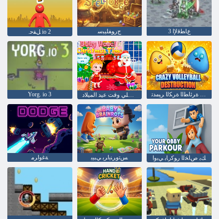
3 ﻉﺎﻄﻗﻹ ﺍ
ﺝﺭﻮﻔﻠﻴﺒﺳ
.ﻞﻔﺣ io 2
ﻥﻮﻨﺠﻣ ﺓﺮﺋﺎﻄﻟﺍ ﺓﺮﻜﻟﺍ ﺮﻴﻣﺪﺗ
Yorg. io 3
طفل عسلي وقت عيد الميلاد
ﺲﺗﻭﺮﻨﻳﺍﺮﺑ ﻲﺒﻴﺑ
ﺔﻏﻭﺍﺮﻣ
ﻚﺑ ﺹﺎﺨﻟﺍ ﺭﻮﻛﺭﺎﺑ ﻲﺑﻭﺍ