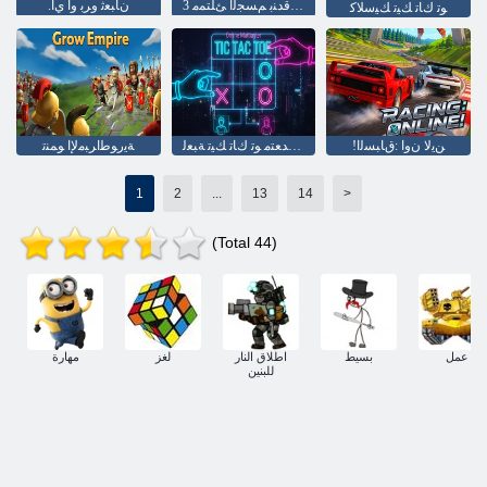
3 ﻥﺍﻮﻟﻷ ﺍ ﺔﻴﻗﺪﻨﺑ ﻢﺴﺠﻟﺍ ﺊﻠﺘﻤﻣ
.ﻥﺎﺒﻌﺛ ﻭﺮﺑ ﻭﺍ ﻱﺍ
ﻮﺗ ﻙﺎﺗ ﻚﻴﺗ ﻚﻴﺳﻼ ﻛ
!ﻦﻳﻻ ﻥﻭﺍ :ﻕﺎﺒﺴﻟﺍ
ﺖﻧﺮﺘﻧﻹ ﺍ ﺮﺒﻋ ﻦﻴﺒﻋﻼ ﻟﺍ ﺓﺩﺪﻌﺘﻣ ﻮﺗ ﻙﺎﺗ ﻚﻴﺗ ﺔﺒﻌﻟ
ﺔﻳﺭﻮﻃﺍﺮﺒﻣﻹ ﺍ ﻮﻤﻨﺗ
1
2
...
13
14
>
(Total 44)
عمل
بسيط
اطلاق النار
لغز
مهارة
للبنين