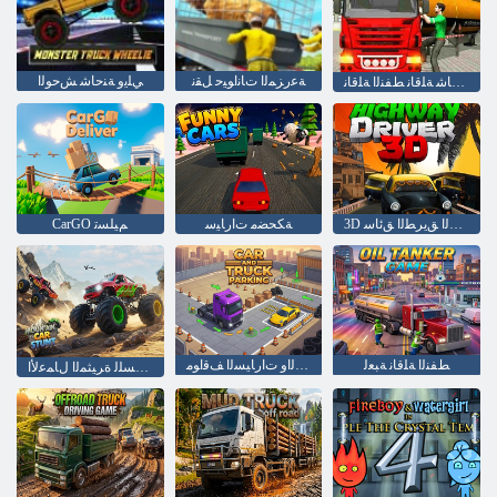
ﺔﻋﺭﺰﻤﻟﺍ ﺕﺎﻧﺍﻮﻴﺣ ﻞﻘﻧ
ﻲﻠﻳﻭ ﺔﻨﺣﺎﺷ ﺶﺣﻮﻟﺍ
ﺓﺎﻛﺎﺤﻣ ﺔﻨﺣﺎﺷ ﺔﻠﻗﺎﻧ ﻂﻔﻨﻟﺍ ﺔﻠﻗﺎﻧ
3D ﻊﻳﺮﺴﻟﺍ ﻖﻳﺮﻄﻟﺍ ﻖﺋﺎﺳ
ﺔﻜﺤﻀﻣ ﺕﺍﺭﺎﻴﺳ
CarGO ﻢﻴﻠﺴﺗ
ﻂﻔﻨﻟﺍ ﺔﻠﻗﺎﻧ ﺔﺒﻌﻟ
ﺕﺎﻨﺣﺎﺸﻟﺍﻭ ﺕﺍﺭﺎﻴﺴﻟﺍ ﻒﻗﺍﻮﻣ
ﺔﻴﻠﺒﺠﻟﺍ ﺕﺍﺭﺎﻴﺴﻠﻟ ﺓﺮﻴﺜﻤﻟﺍ ﻝﺎﻤﻋﻷ ﺍ