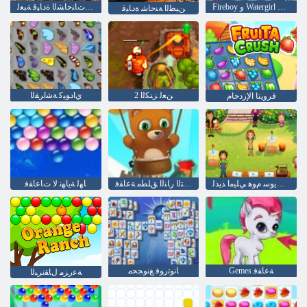
Fireboy ﻭ Watergirl 4: Crystal Temple
ﺓﺮﻋﻮﻟﺍ ﻕﺮﻄﻟﺍ ﻰﻠﻋ ﺕﺎﻨﺣﺎﺸﻟﺍ ﺓﺩﺎﻴﻗ ﺔﺒﻌﻟ
ﻦﻴﻄﻟﺍ ﺔﻨﺣﺎﺷ ﺓﺩﺎﻴﻗ
2 ﻦﻌﻟ ﺰﻨﻜﻟﺍ
ﻱﺍﺩﻮﻴﻛ ﺔﺷﺍﺮﻔﻟﺍ
فرويتا الإزدحام
ﻡﻮﻫ ﺖﻳﻮﺳ ﻡﻮﻫ ﻲﻠﻴﻣﺍ ﺬﻳﺬﻟ
ﺎﻬﻟ ﺔﻳﺎﻬﻧ ﻻ ﻲﺘﻟﺍ ﺭﺎﻨﻟﺍ ﻖﻠﻄﻣ ﺔﻋﺎﻘﻓ
ﺎﻬﻟ ﺔﻳﺎﻬﻧ ﻻ ﺕﺎﻋﺎﻘﻓ
Gemes ﺔﻋﺎﻘﻓ
ﺎﻧﻮﺗﺭﻮﻓ ﻎﻧﻮﺠﺤﻣ
ﺔﻋﺭﺰﻣ ﻝﺎﻘﺗﺮﺒﻟﺍ