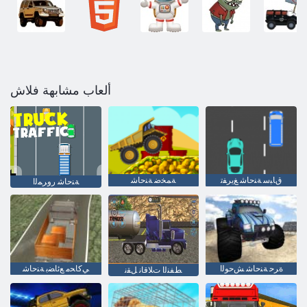
ألعاب مشابهة فلاش
ﻕﺎﺒﺳ ﺔﻨﺣﺎﺷ ﻎﻳﺮﻔﺗ
ﺔﻤﺨﺿ ﺔﻨﺣﺎﺷ
ﺔﻨﺣﺎﺷ ﺭﻭﺮﻤﻟﺍ
ﺓﺮﺣ ﺔﻨﺣﺎﺷ ﺶﺣﻮﻟﺍ
ﻲﻛﺎﺤﻣ ﻊﺋﺎﻀﺑ ﺔﻨﺣﺎﺷ
ﻂﻔﻨﻟﺍ ﺕﻼ ﻗﺎﻧ ﻞﻘﻧ