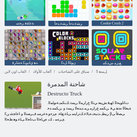
Cookie Crush 2
ﺔﻋﺎﻘﻓ ﺮﺤﺳ
ﺮﺸﻋ ﺪﺣﺃ ﺮﺸﻋ ﺪﺣﺃ
ﻥﻮﻠﻟﺍ ﻞﺘﻛ
ﺪﻫ ﻱﺍﺩﻮﻴﻛ ﺔﺷﺍﺮﻓ
ﻊﺑﺮﻣ ﺱﺪﻜﻣ
5 ﻞﻤﺘﻫ
سباق على الشاحنات
ألعاب للأولاد
العاب اون لاين
شاحنة المدمرة
Destructo Truck
.ﺕﺎﻧﺍﻮﻴﺤﻟﺍ ﺎﻬﻴﻓ ﺶﻴﻌﺗ ﻲﺘﻟﺍ ﻉﺭﺍﺰﻤﻟﺍ ﺮﻴﻣﺪﺗ ﻚﻨﻜﻤﻳ ﺔﻧﻮﻠﻤﻟﺍ
ﺔﺒﻌﻠﻟﺍ ﻩﺬﻫ ﻲﻓ .ﻦﻜﻤﻣ ﻉﺭﺍﺰﻣ ﻦﻣ ﺪﻳﺪﻌﻟﺍ ﺮﻴﻣﺪﺗ ﻭ ،ﻦﻜﻤﻣ ﺪﺣ
ﻰﺼﻗﺃ ﻰﻟﺇ ﺮﻴﻄﻳ ﺚﻴﺤﺑ ﺔﻴﻟﺎﻋ ﻚﺗﺭﺎﻴﺳ ﻰﻠﻋ ﻊﻠﺧ .ﻡﺰﺣﻭ ﺔﻋﺮﺴﺑ ﻑﺮﺼﺘﻟﺍ ﻭ ﺎﻋﺎﺠﺷ ﻦﻛ
.ﻯﺮﺘﺳ ، ﻚﺑ ﺹﺎﺨﻟﺍ ﺐﻧﺎﺠﻟﺍ ﻰﻠﻋ ﻮﻫ ﻆﺤﻟﺍ