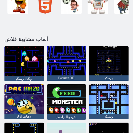
ألعاب مشابهة فلاش
ﻦﻤﻜﺑ
Pacman 3D
ﻢﻜﺒﻟﺍ ﻦﻤﻜﺑ
ﻦﻤﻜﺑ
ﺔﻫﺎﺘﻣ ﻙﺎﺑ
ﺶﺣﻮﻟﺍ ﻡﺎﻌﻃﺇ