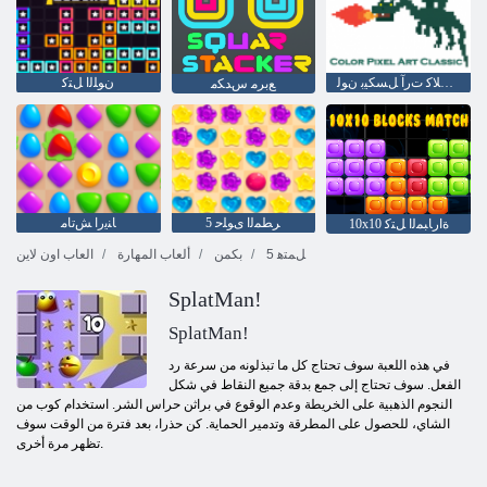
ﻚﻴﺳﻼ ﻛ ﺕﺭﺁ ﻞﺴﻜﻴﺑ ﻥﻮﻟ
ﻥﻮﻠﻟﺍ ﻞﺘﻛ
ﻊﺑﺮﻣ ﺱﺪﻜﻣ
5 ﺮﻄﻤﻟﺍ ﻯﻮﻠﺣ
ﺎﻨﻳﺭﺍ ﺶﺗﺎﻣ
10x10 ﺓﺍﺭﺎﺒﻤﻟﺍ ﻞﺘﻛ
5 ﻞﻤﺘﻫ
بكمن
ألعاب المهارة
العاب اون لاين
SplatMan!
SplatMan!
في هذه اللعبة سوف تحتاج كل ما تبذلونه من سرعة رد
الفعل. سوف تحتاج إلى جمع بدقة جميع النقاط في شكل
النجوم الذهبية على الخريطة وعدم الوقوع في براثن حراس الشر. استخدام كوب من
الشاي، للحصول على المطرقة وتدمير الحماية. كن حذرا، بعد فترة من الوقت سوف
تظهر مرة أخرى.