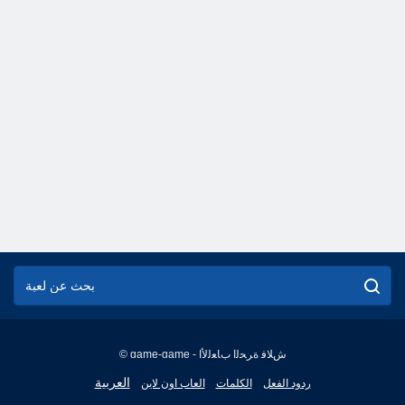
© game-game - ﺵﻼ ﻓ ﺓﺮﺤﻟﺍ ﺏﺎﻌﻟﻷ ﺍ
English
العربية
ردود الفعل
الكلمات
العاب اون لاين