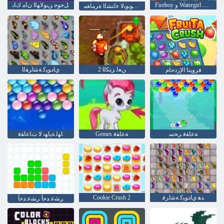
Fireboy ﻭ Watergirl 4: Crystal Temple
ﻞﺟﻮﺟ ﻦﻳﻮﻟﺎﻬﻟﺍ ﻥﺎﻣ ﻙﺎﺑ
ﻦﻤﻜﺑ ﻮﺑﻮﺑﻻ ءﺎﺘﺸﻟﺍ ﺓﺮﻣﺎﻐﻣ
2 ﻦﻌﻟ ﺰﻨﻜﻟﺍ
ﻱﺍﺩﻮﻴﻛ ﺔﺷﺍﺮﻔﻟﺍ
فرويتا الإزدحام
ﺔﻋﺎﻘﻓ ﺮﺤﺳ
Gemes ﺔﻋﺎﻘﻓ
ﺎﻬﻟ ﺔﻳﺎﻬﻧ ﻻ ﺕﺎﻋﺎﻘﻓ
ﺪﻫ ﻱﺍﺩﻮﻴﻛ ﺔﺷﺍﺮﻓ
Cookie Crush 2
ﺮﺸﻋ ﺪﺣﺃ ﺮﺸﻋ ﺪﺣﺃ