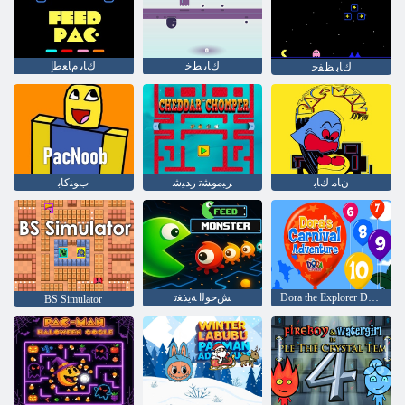
ﻙﺎﺑ ﻂﺧ
ﻙﺎﺑ ﻡﺎﻌﻃﺇ
ﻙﺎﺑ ﻆﻔﺣ
ﻥﺎﻣ ﻙﺎﺑ
ﺮﺒﻣﻮﺸﺗ ﺭﺪﻴﺷ
ﺏﻮﻨﻛﺎﺑ
Dora the Explorer Dora's Carnival Adventure
ﺶﺣﻮﻟﺍ ﺔﻳﺬﻐﺗ
BS Simulator