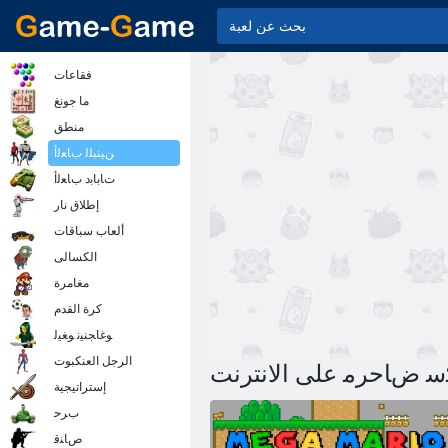
فقاعات
ما جونغ
منطق
ﻦﻴﻨﺒﻠﻟ ﺏﺎﻌﻟﺃ
ﺕﺎﺑﺎﺑﺩ ﺏﺎﻌﻟﺃ
إطلاق نار
ألعاب سباقات
الكسالى
مغامرة
كرة القدم
ﻮﻏﺎﺠﻨﻴﻧ ﻮﻐﻴﻟ
الرجل العنكبوت
ﻜﺳ ﺽﺎﺣﺮﻣ على الانترنت
إستراتيجية
ﺏﺮﺣ
ﺹﺎﻨﻗ