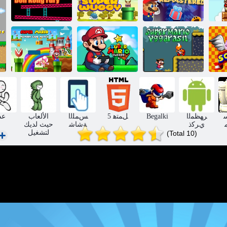
ﺮﺘﺴﻤﻳﺭ ﺩﻼ ﻴﻤﻟﺍ
ﺪﻴﻋ ﺶﺗﺍﺮﻜﺳ
ﻰﻠﻋ ﻮﻳﺭﺎﻣ ﺮﺑﻮﺳ
ﻲﺟﻭﻭ ﺮﺑﻮﺳ
ﻱﺭﻮﻴﻓ ﻎﻧﻮﻛ ﻥﻭﺩ
ﻮﻳﺭﺎﻣ ﺮﺑﻮﺳ
ﺱﺮﻔﻟﺍ ﻮﻳﺭﺎﻣ
ﺓﺮﻛﺍﺬﻟﺍ ﺔﻗﺎﻄﺑ
ﻞﻴﺳﺍﺭﺪﻐﻳ ﻮﻳﺭﺎﻣ
ﺮﺑﻮﺳ
ﺓﺍﺭﺎﺒﻣ
ﺮﻬﻈﻤﻟﺍ
Begalki
5 ﻞﻤﺘﻫ
ﺲﻤﻠﻟﺍ
الألعاب
عد
ﻱﺮﻛﺫ
ﺔﺷﺎﺷ
حيث لديك
لتشغيل
(Total 10)