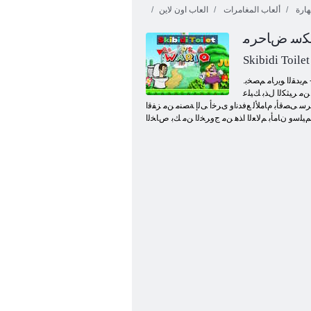
هارة
ألعاب المغامرات
العاب اون لاين
ﺒﻴﻜﺳ ﺽﺎﺣﺮﻣ
Skibidi Toile
.ﺎًﻣﺎﻤﺗ ﺮﻴﻬﺸﻟﺍ ﻙﺎﺒﺴﻟﺍ ﺲﻜﻋ ﻮﻫﻭ ،ﻮﻳﺭﺎﻓ ﻰﻋﺪﻳ ﻞﺟﺭ - ﻢﻳﺪﻘﻟﺍ ﻮﻳﺭﺎﻣ ﻢﺼﺨﺑ .Skibidi Toilet vs Wario ﺔﺒﻌﻟ ﻲﻓ ﺔﻤﻳﺪﻘﻟﺍ ﻢﻬﺗﺍﺮﺟﺎﺸﻣ ﺍﻮﺴﻨﻳ ﻥﺃ ﻢﻬﻴﻠ .ﺱﻭﺮﻀﻟﺍ ﺏﻭﺮﺤﻠﻟ ﺖﻗﻭ ﻙﺎﻨﻫ ﺲﻴﻟﻭ ،ﺮﻄﻔﻟﺍ ﺔﻜﻠﻤﻣ ﺖﻗﺮﺘﺧﺍ
ﻦﻣ ﺮﻴﺜﻜﻟﺍ ﻝﺬﺑ ﻚﻴﻠﻋ
Skibidi Toilet vs W ﻲﻓ ﻙﺎﻨﻫ ﺮﻳﺮﺸﻟﺍ ﻮﻳﺭﺎﻣ ﺾﻛﺮﻳ ﻥﺃ ﻞﺒﻗ ﺔﻳﺎﻬﻨﻟ .ﻚﻟﺫ ﻊﻨﻣ
ﻙﺎﺒﺳ ﺕﺎﻓﻼ ﺘﺧﻻ ﺍ