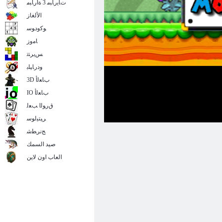
ﺕﺎﻳﺭﺎﺒﻣ 3 ﺓﺍﺭﺎﺒﻣ
الألغاز
ﻮﻛﻭﺩﻮﺳ
ﺎﻣﻭﺯ
ﺲﻳﺮﺘﺗ
ﻭﺩﺭﺎﻴﻠﺑ
3D ﺏﺎﻌﻟﺃ
IO ﺏﺎﻌﻟﺃ
ﻕﺭﻮﻟﺍ ﺐﻌﻟ
ﺮﻴﺘﻴﻟﻮﺳ
ﺞﻧﺮﻄﺷ
صيد السمك
العاب اون لاين