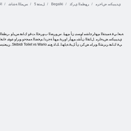
ﻱﺪﻴﺒﻴﻜﺳ ﺽﺎﺣﺮﻣ
ﺮﻬﻈﻤﻟﺍ ﻱﺮﻛﺫ
Begalki
5 ﻞﻤﺘﻫ
ﺲﻤﻠﻟﺍ ﺔﺷﺎﺷ
ال
ﻱﺪﻴﺒﻴﻜﺳ ﺾﻴﺣﺍﺮﻣ .ﻝﺎﺘﻘﻟﺍ ﻥﺄﺸﺑ ﻢﻬﻳﺃﺭ ﺍﻭﺮﻴﻏ ﻢﻬﻧﺃ ﺔﺟﺭﺪﻟ ﻢﺨﻀﻟﺍ ﻪﻤﺠﺣﻭ ﻮﻳﺭﺍﻭ ﺓﻮﻘﺑ ءﺎﻨﻐﻟ 
ﻦﻴﻌﺘﻴﺳﻭ ﻩﺪﻳ