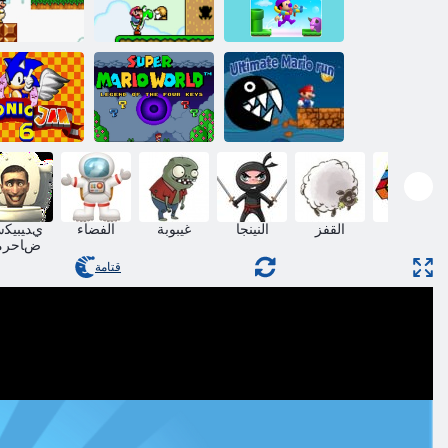
ﻮﻳﺭﺎﻣ ﻰﻠﻋ
2 ﺵﻼ ﻓ ﻮﻳﺭﺎﻣ
ﺵﻼ ﻓ ﻮﻳﺭﺎﻣ
ءﻼ ﻴﺘﺳﻻ ﺍ ﺓﺮﻣﺎﻐﻣ
ﺮﺑﻮﺳ
ﺮﺑﻮﺳ
Super Mario
ﻯﺪﻤﻟﺍ ﻲﺋﺎﻬﻨﻟﺍ
World Legend of
ﻮﻳﺭﺎﻣ
the Four Keys
Sonic Jam 6
لغز
القفز
النينجا
غيبوبة
الفضاء
ﻱﺪﻴﺒﻴﻜﺳ
ﺽﺎﺣﺮﻣ
قتامة