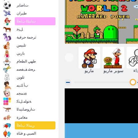
ﺕﺎﺿﺎﻳﺭ
طيران
ﺕﺎﻨﺒﻠﻟ ﺏﺎﻌﻟﺃ
ﻞﻴﺧ
ترجمة حرفية
تلبيس
باربي
طهي الطعام
ﺮﻌﺷ ﻒﻔﺼﻣ
اء
سوبر ماريو
ماريو
تلوين
ﺏﺃ ﻚﻴﻣ
ﺓﺪﻤﺠﻣ
ﺓﻮﻘﻟﺍ ﺖﻈﻘﻴﺘﺳﺍ 2 ﺪﻟﺭﻭﻭ ﻮﻳﺭﺎﻣ ﺎﺠﻴﻣ
ﺔﻧﻮﻠﻣ ﻞﺘﻛ
ﺕﺍﺭﻮﺻﺎﻨﻳﺪﻟﺍ
مغامرة
ﻦﻴﻨﺛﻻ ﺏﺎﻌﻟﺃ
الصبي و فتاة