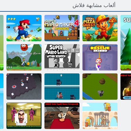
ألعاب مشابهة فلاش
ﻲﻌﺴﻟﺍ ﺍﺰﺘﻴﺑ
4 ﻮﻳﺭﺎﻣ ﺮﺑﻮﺳ
ﺰﻐﻠﻟﺍ ﻮﻳﺭﺎﻣ
ﺮﺑﻮﺳ
ﻊﻧﺎﺻ
ﺮﺑﻮﺳ
Super Mario
Land ﺮﻔﺼﻟﺍ
ﻮﻧﺎﻣ ﺱﻭﺮﺑ
Skibbd ﺫﺎﻘﻧﺇ
ﻞﺧﺍﺩ
ﺭﻮﺘﻛﺩ ﺮﺑﻮﺳ
S
ﻖﻳﺮﻄﻟﺍ ﺮﺒﻌﻳ
ﺰﻔﻘﻟﺍ ﺽﺎﺣﺮﻤﻟﺍ
Skibidi
Skibidi ﺽﺎﺣﺮﻣ
ﻱﺪﻴﺒﻴﻜﺳ
ﺽﺎﺣﺮﻤﻟﺍ IO