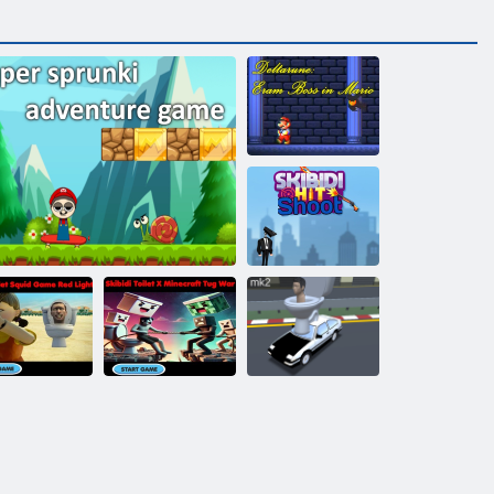
Deltarune: Eram
Boss in Mario
ﺭﺎﻨﻟﺍ ﻕﻼ ﻃﻻ
ﻝﺩﺎﺒﺗ ﻱﺪﻴﺒﻴﻜﺳ
ﺏﺮﺿ
Skibidi ﻦﻴﺒﻋﻼ ﻟﺍ
Skibidi Evalet x
kibidi Evalet
ﺓﺩﺪﻌﺘﻣ ﻕﺎﺒﺳ
Minecraft Tug
Squid Game
ﺽﺎﺣﺮﻤﻟﺍ
War
Super Sprunki ﺓﺮﻣﺎﻐﻣ ﺔﺒﻌﻟ
Red Light