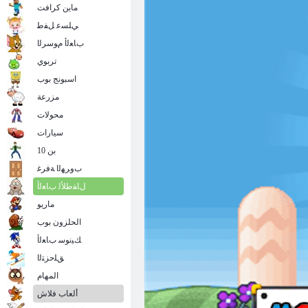
ماين كرافت
ﻲﻠﺴﻋ ﻞﻔﻃ
ﺏﺎﻌﻟﺃ ﻡﻮﺳﺮﻟﺍ
تربوي
اسبونج بوب
مزرعة
محولات
سيارات
بن 10
ﺏﻭﺮﻬﻟﺍ ﺔﻓﺮﻏ
ﻝﺎﻔﻃﻸ ﻟ ﺏﺎﻌﻟﺃ
ماريو
الحلزون بوب
ﻚﻴﻧﻮﺳ ﺏﺎﻌﻟﺃ
ﻖﻠﺣﺰﺘﻟﺍ
المهام
ألعاب فلاش