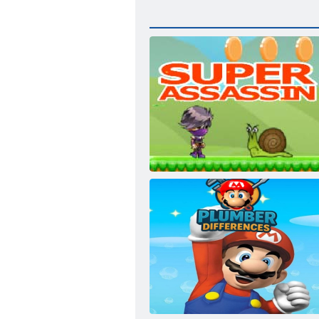
ﺮﺑﻮﺳ ﻞﺗﺎﻗ