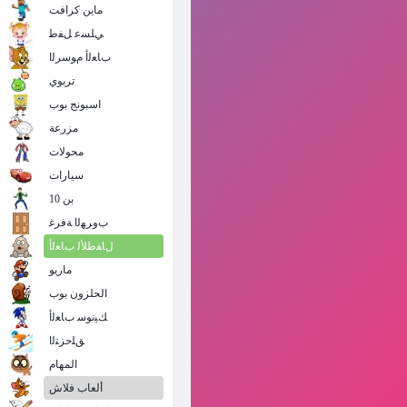
ماين كرافت
ﻲﻠﺴﻋ ﻞﻔﻃ
ﺏﺎﻌﻟﺃ ﻡﻮﺳﺮﻟﺍ
تربوي
اسبونج بوب
مزرعة
محولات
سيارات
بن 10
ﺏﻭﺮﻬﻟﺍ ﺔﻓﺮﻏ
ﻝﺎﻔﻃﻸ ﻟ ﺏﺎﻌﻟﺃ
ماريو
الحلزون بوب
ﻚﻴﻧﻮﺳ ﺏﺎﻌﻟﺃ
ﻖﻠﺣﺰﺘﻟﺍ
المهام
ألعاب فلاش