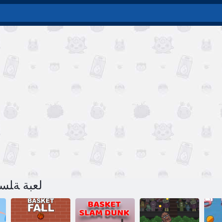
لعبة ﺔﻠﺴﻟ