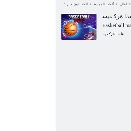
لأطفال
ألعاب المهارة
العاب اون لاين
ﻟﺍ ﺓﺮﻛ ﺪﻴﺳ
Basketball ma
ﺔﻠﺴﻟﺍ ﺓﺮﻛ ﺪﻴﺳ
ﺪﻫ ﻱﺍﺩﻮﻴﻛ ﺔﺷﺍﺮﻓ