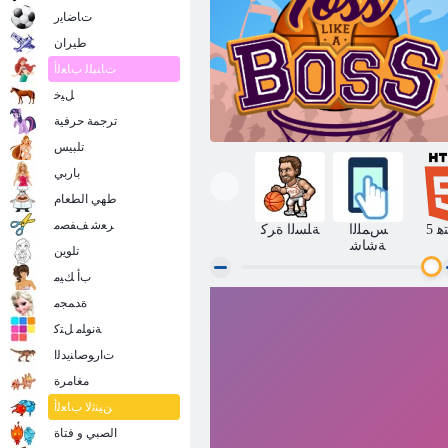
ﺕﺎﺿﺎﻳﺭ
طيران
ﺕﺎﻨﺒﻠﻟ ﺏﺎﻌﻟﺃ
ﻞﻴﺧ
ترجمة حرفية
تلبيس
باربي
طهي الطعام
ﺮﻌﺷ ﻒﻔﺼﻣ
ﺘﻫ
ﺲﻤﻠﻟﺍ
ﺔﻠﺴﻟﺍ ﺓﺮﻛ
ﺔﺷﺎﺷ
تلوين
ﺏﺃ ﻚﻴﻣ
ﺓﺪﻤﺠﻣ
ﺱﻮﺑ ﻞﺜﻣ ﻡﺭﺇ
ﺔﻧﻮﻠﻣ ﻞﺘﻛ
ﺕﺍﺭﻮﺻﺎﻨﻳﺪﻟﺍ
مغامرة
ﻦﻴﻨﺛﻻ ﺏﺎﻌﻟﺃ
الصبي و فتاة