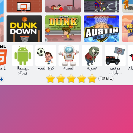
.ﺔﻠﺳ ﺔﻴﻋﻮﺘﻟﺍﻭ
ﺯﺮﻴﺘﺴﻧﻮﻣ ﺔﻠﺳ
ﻚﻧﺩ ﻡﻼ ﺳ ﺔﻠﺳ
ﺮﻤﻌﻟﺍ ﻒﻳﺮﺧ
ﺏﺎﺒﺸﻠﻟ ﻦﺘﺳﻭﺃ
ﺔﻠﺴﻟﺍ ﺓﺮﻛ
ﻚﻧﻭﺩ ﻉﺭﺎﺷ
ﻥﻭﺍﺩ ﻚﻧﻭﺩ
ﻠﻋ
موقف
غيبوبة
الفضاء
كرة القدم
ﺮﻬﻈﻤﻟﺍ
5 ﻞﻤ
سيارات
ﻱﺮﻛﺫ
(Total 1)