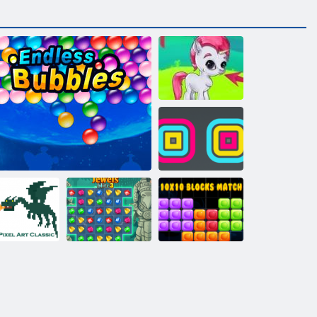
Gemes ﺔﻋﺎﻘﻓ
ﻊﺑﺮﻣ ﺱﺪﻜﻣ
10x10 ﺓﺍﺭﺎﺒﻤﻟﺍ
ﻚﻴﺳﻼ ﻛ ﺕﺭ
ﻞﺘﻛ
3 ﺰﺘﻴﻠﺑ ﺮﻫﺍﻮﺟ
ﺎﻬﻟ ﺔﻳﺎﻬﻧ ﻻ ﺕﺎﻋﺎﻘﻓ
ﻞﺴﻜﻴﺑ ﻥﻮﻟ