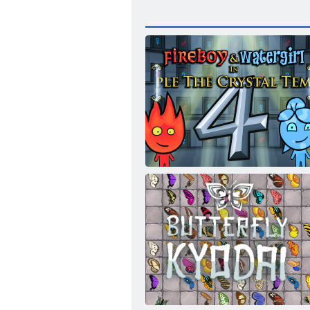
Fireboy ﻭ Watergirl 4: Crystal Temple