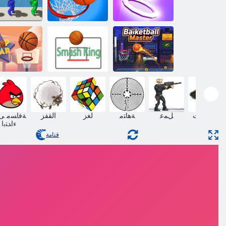
ﺔﻳﺎﻣﺮﻠﻟ ﺔﻠﺴﻟﺍ
ﻝﺎﻓ ﻚﻧﻭﺩ
ﺓﺮﻛ ﻡﻮﺠﻧ
ﻡﻼ ﻋﻹ ﺍ
ﺔﻠﺴﻟﺍ ﺓﺮﻛ ﺪﻴﺳ
ﻚﻠﻤﻟﺍ ﺵﺎﻤﺳ
ﺯﺭﺎﺘﺳ ﺏﻮﻫ
مغامرات
ﻞﻤﻋ
ﺔﻫﺎﺘﻣ
لغز
القفز
ﺔﻓﺎﺴﻣ ﻰ
ءﺍﺪﺘﺑﺍ
قتامة