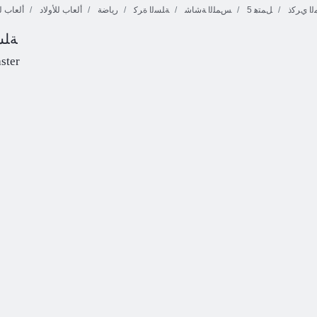
ﺍ ﻱﺮﻛﺫ
5 ﻞﻤﺘﻫ
ﺲﻤﻠﻟﺍ ﺔﺷﺎﺷ
ﺔﻠﺴﻟﺍ ﺓﺮﻛ
رياضة
ألعاب للأولاد
ألعاب ل
ﺔﻠﺴ
ﻲﻜﻴﺳﻼ ﻜﻟﺍ
ﺞﻧﺮﻄﺸﻟﺍ
ﺔﻘﻳﺪﺤﻟﺍ ﺕﺎﻳﺎﻜﺣ
Cookie Crush 3
ster