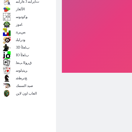
ﺕﺎﻳﺭﺎﺒﻣ 3 ﺓﺍﺭﺎﺒﻣ
الألغاز
ﻮﻛﻭﺩﻮﺳ
ﺎﻣﻭﺯ
ﺲﻳﺮﺘﺗ
ﻭﺩﺭﺎﻴﻠﺑ
3D ﺏﺎﻌﻟﺃ
IO ﺏﺎﻌﻟﺃ
ﻕﺭﻮﻟﺍ ﺐﻌﻟ
ﺮﻴﺘﻴﻟﻮﺳ
ﺞﻧﺮﻄﺷ
صيد السمك
العاب اون لاين