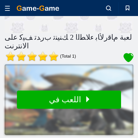
لعبة ﻡﺎﻗﺭﻷ ﺎﺑ ءﻼ ﻄﻟﺍ 2 ﻚﻨﻴﻨﺗ ﺏﺭﺪﺗ ﻒﻴﻛ على
الانترنت
(Total 1)
اللعب في