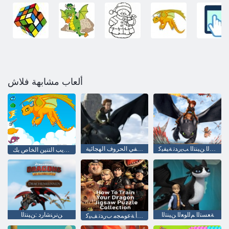
ألعاب مشابهة فلاش
ﺮﺻﺎﻨﻋ ﻰﻠﻋ ﺭﻮﺜﻌﻟﺍ :ﻚﺑ ﺹﺎﺨﻟﺍ ﻦﻴﻨﺘﻟﺍ ﺐﻳﺭﺪﺗ ﺔﻴﻔﻴﻛ
كيفية تدريب الخاص بك التنين الخفي الحروف الهجائية
كيفية تدريب التنين الخاص بك
ﺔﻌﺴﺘﻟﺍ ﻢﻟﺍﻮﻌﻟﺍ ﻦﻴﻨﺘﻟﺍ
ﻦﻧﺮﻨﺷﺍﺭﺩ :ﻦﻴﻨﺘﻟﺍ
ﻚﺑ ﺔﺻﺎﺨﻟﺍ ﻦﻴﻨﺘﻟﺍ ﺔﻴﺠﺣﺃ ﺔﻋﻮﻤﺠﻣ ﺏﺭﺪﺗ ﻒﻴﻛ