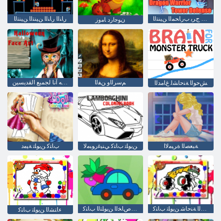
ﻉﺎﻓﺪﻟﺍ ﺝﺮﺑ ﺏﺭﺎﺤﻤﻟﺍ ﻦﻴﻨﺘﻟﺍ
ﺭﺎﻨﻟﺍ ﺭﺎﻨﻟﺍ ﻦﻴﻨﺘﻟﺍ ﻦﻴﻨﺘﻟﺍ
ﻥﻮﺟﺍﺭﺩ ﺎﻣﻭﺯ
ﻢﺳﺮﻟﺍﻭ ﻦﻔﻟﺍ
القلب البارد: الأرقام على وجهه آنا لجميع القديسين
ﺶﺣﻮﻟﺍ ﺔﻨﺣﺎﺸﻟ ﻍﺎﻣﺪﻟﺍ
ﺔﺒﻌﺼﻟﺍ ﺓﺮﻴﻣﻻ ﺍ
ﺏﺎﺘﻛ ﻦﻳﻮﻠﺗ ﺔﻴﻣﺩ
ﺶﺣﻮﻟﺍ ﺔﻨﺣﺎﺷ ﻦﻳﻮﻠﺗ ﺏﺎﺘﻛ
ﻲﺑ ﺹﺎﺨﻟﺍ ﻦﻳﻮﻠﺘﻟﺍ ﺏﺎﺘﻛ
ءﺎﺘﺸﻟﺍ ﻦﻳﻮﻠﺗ ﺏﺎﺘﻛ