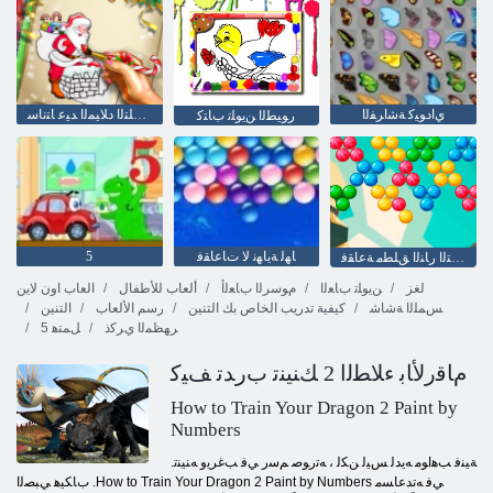
ﻱﺍﺩﻮﻴﻛ ﺔﺷﺍﺮﻔﻟﺍ
ﻦﻳﻮﻠﺘﻟﺍ ﺩﻼ ﻴﻤﻟﺍ ﺪﻴﻋ ﺎﺘﻧﺎﺳ
ﺭﻮﻴﻄﻟﺍ ﻦﻳﻮﻠﺗ ﺏﺎﺘﻛ
ﺎﻬﻟ ﺔﻳﺎﻬﻧ ﻻ ﺕﺎﻋﺎﻘﻓ
5
ﺎﻬﻟ ﺔﻳﺎﻬﻧ ﻻ ﻲﺘﻟﺍ ﺭﺎﻨﻟﺍ ﻖﻠﻄﻣ ﺔﻋﺎﻘﻓ
لغز
ﻦﻳﻮﻠﺗ ﺏﺎﻌﻟﺍ
ﻡﻮﺳﺮﻟﺍ ﺏﺎﻌﻟﺃ
ألعاب للأطفال
العاب اون لاين
ﺲﻤﻠﻟﺍ ﺔﺷﺎﺷ
كيفية تدريب الخاص بك التنين
رسم الألعاب
التنين
ﺮﻬﻈﻤﻟﺍ ﻱﺮﻛﺫ
5 ﻞﻤﺘﻫ
ﻡﺎﻗﺭﻷ ﺎﺑ ءﻼ ﻄﻟﺍ 2 ﻚﻨﻴﻨﺗ ﺏﺭﺪﺗ ﻒﻴﻛ
How to Train Your Dragon 2 Paint by
Numbers
.ﺔﻴﻨﻓ ﺐﻫﺍﻮﻣ ﻪﻳﺪﻟ ﺲﻴﻟ ﻦﻜﻟ ، ﻪﺗﺭﻮﺻ ﻢﺳﺭ ﻲﻓ ﺐﻏﺮﻳﻭ ﻪﻨﻴﻨﺗ
ﺏﺎﻜﻴﻫ ﻲﺒﺼﻟﺍ .How to Train Your Dragon 2 Paint by Numbers ﻲﻓ ﻪﺗﺪﻋﺎﺴﻣ