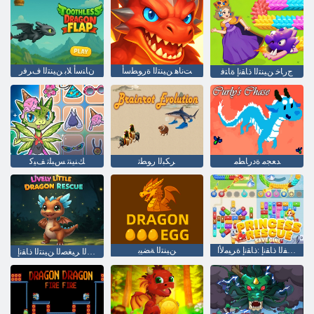
ﺖﻧﺎﻫ ﻦﻴﻨﺘﻟﺍ ﺓﺭﻮﻄﺳﺃ
ﻥﺎﻨﺳﺃ ﻼ ﺑ ﻦﻴﻨﺘﻟﺍ ﻑﺮﻓﺭ
ﺝﺭﺎﺧ ﻦﻴﻨﺘﻟﺍ ﺫﺎﻘﻧﺇ ﺓﺎﺘﻓ
ﺪﻌﺠﻣ ﺓﺩﺭﺎﻄﻣ
ﺮﻜﺒﻟﺍ ﺭﻮﻄﺗ
ﻚﻨﻴﻨﺗ ﺲﺒﻠﺗ ﻒﻴﻛ
ﺓﺎﺘﻔﻟﺍ ﺫﺎﻘﻧﺇ :ﺫﺎﻘﻧﺇ ﺓﺮﻴﻣﻷ ﺍ
ﻦﻴﻨﺘﻟﺍ ﺔﻀﻴﺑ
ﻱﻮﻴﺤﻟﺍ ﺮﻴﻐﺼﻟﺍ ﻦﻴﻨﺘﻟﺍ ﺫﺎﻘﻧﺇ