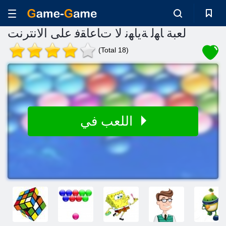
لعبة ﺎﻬﻟ ﺔﻳﺎﻬﻧ ﻻ ﺕﺎﻋﺎﻘﻓ على الانترنت
(Total 18)
اللعب في