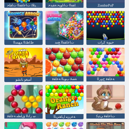
ﺕﺎﻋﺎﻘﻔﻟﺍ ﺕﺎﻧﺍﻮﻴﺣ ﺔﻘﻳﺪﺣ
ﺩﺎﻌﺑﻷ ﺍ ﺔﻴﺛﻼ ﺛ ﺕﺎﻋﺎﻘﻔﻟﺍ ﺕﺎﻘﻠﺣ
ZombiePoP
حيوية كرات
ﺕﺎﻋﺎﻘﻔﻟﺍ ﺞﻣﺩ
ﻁﺎﻄﻨﻟﺍ ﻢﻬﺴﻟﺍ
ﺔﻋﺎﻘﻓ ﺡﻭﺮﻟﺍ
ﺔﺼﻗ​​ ﺏﻮﺒﻟﺍ ﺔﻋﺎﻘﻓ
أميغو بانشو
ﺕﺎﻋﺎﻘﻓ ﻲﺘﻴﻛ
ﺎﻏﺎﺳ ﺭﺎﻨﻟﺍ ﻖﻠﻄﻣ ﺔﻋﺎﻘﻓ
ﺔﻋﺭﺰﻣ ﻝﺎﻘﺗﺮﺒﻟﺍ