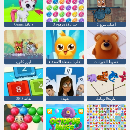
3 ﺕﺎﻋﺎﻘﻓ ﺓﺮﻫﻮﺟ
Gemes ﺔﻋﺎﻘﻓ
2 أعقاب مربع
خطوط الحيوانات
أعلى المفضلة الأصدقاء
ليزر كانون
ﻥﺍﻮﻴﺤﻟﺍ ﻖﺑﺎﻄﺗ
تعويذة
2048 نقاط