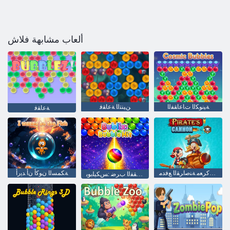
ألعاب مشابهة فلاش
ﺔﻴﻧﻮﻜﻟﺍ ﺕﺎﻋﺎﻘﻔﻟﺍ
ﻦﻴﻨﺘﻟﺍ ﺔﻋﺎﻘﻓ
ﺔﻋﺎﻘﻓ
ﺔﻤﺨﺿ ﺔﻛﺮﻌﻣ ﺔﻨﺻﺍﺮﻘﻟﺍ ﻊﻓﺪﻣ
ﺔﻜﻤﺴﻟﺍ ﻥﻮﻛﺃ ﻥﺃ ﺪﻳﺭﺃ
ﺔﻋﺎﻘﻔﻟﺍ ﺏﺮﺿ :ﺲﻜﻴﻠﺑﻮﺑ