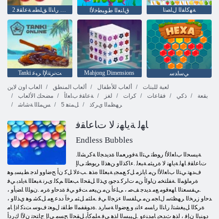
ﺔﻬﻛﺎﻔﻟﺍ ﻝﺎﺼﺗﺍ
2 ﺎﻏﺎﺳ ﺭﺎﻨﻟﺍ ﻖﻠﻄﻣ ﺔﻋﺎﻘﻓ
ﻕﺎﻨﻌﻟﺍ ﻁﻮﺒﻄﺧﻷ ﺍ
Mahjong Dimensions
Tanki ﺖﻧﺮﺘﻧﻹ ﺍ ﺮﺒﻋ
ﻲﺳﺍﺪﺳ
لعبة للبنات
ألعاب للأطفال
ألعاب المنطق
العاب اون لاين
بقعة
ذكي
فقاعات
كرات
لغز
ﺔﻋﺎﻘﻓ ﺏﺎﻌﻟﺃ
مضحك الألعاب
ﺮﻬﻈﻤﻟﺍ ﻱﺮﻛﺫ
5 ﻞﻤﺘﻫ
ﺲﻤﻠﻟﺍ ﺔﺷﺎﺷ
ﺎﻬﻟ ﺔﻳﺎﻬﻧ ﻻ ﺕﺎﻋﺎﻘﻓ
Endless Bubbles
.ﺔﻴﺴﺤﻟﺍ ﺏﺎﻌﻟﻷ ﺍ ﺭﻮﻄﺗ ﻲﺘﻟﺍ ﺔﻓﻭﺮﻌﻤﻟﺍ ﺓﺪﻳﺪﺠﻟﺍ ﺔﻛﺮﺸﻟﺍ
ﺕﺎﻋﺎﻘﻓ ﺎﻬﻟ ﺔﻳﺎﻬﻧ ﻻ ﺓﺮﻴﺜﻣ ﺔﺒﻌﻟ .ءﺎﻛﺬﻟﺍﻭ ﻦﻫﺬﻟﺍ ﺮﻳﻮﻄﺗ ﻰﻟﺇ
ﻑﺪﻬﺗ ﻲﺘﻟﺍ ﺏﺎﻌﻟﻷ ﺍ ﻦﻣ ﺎﻳﺍﺰﻣ ﻞﻛ ﻊﻤﺠﻳ ﺔﺒﻌﻠﻟﺍ ﻩﺬﻫ .ﺐﻋﻻ ﻞﻛ ﻥﺃ ﺢﺿﺍﻭﻭ ﺍﺪﺟ ﻂﻴﺴﺑ ﻮﻫ
ﺓﺮﻣﺍﺆﻤﻟﺍ .ﺔﻔﻠﺘﺨﻣ ﻥﺍﻮﻟﺃ ﻦﻣ ﺕﺍﺮﻛ ﺪﺟﻮﻳ ﻱﺬﻟﺍ ﻞﻘﺤﻟﺍ ﺐﻌﻠﻟﺍ ﻢﻜﻟ ﻯﺮﻧ ﺔﺒﻌﻠﻟﺍ ﺔﻳﺍﺪﺑ ﻲﻓ
.ﻲﻔﺴﻌﺘﻟﺍ ﺎﻬﻌﻗﻮﻣ ﻊﻣ ﺪﻳﺪﺟ ﻒﺻ ، ﻰﻠﻋﺃ ﻦﻣ ﻦﻴﻌﻣ ﺖﻗﻭ ﻲﻓ ﺓﺪﺣﺍﻭ ﺓﺮﻣ .ﻥﻮﻠﻟﺍ ﺎﻀﻳﺃﻭ ،
ﺪﺣﺍﻭ ﺯﺮﺨﻟﺍ ﺮﻬﻈﺘﺳ ﻝﺎﺠﻣ ﻦﻣ ﻲﻠﻔﺴﻟﺍ ءﺰﺠﻟﺍ ﻲﻓ .ﻪﻠﺜﻣ ﻞﺜﻣ ﺮﺧﺁ ﺩﺪﻋ ﻊﻣ ﻞﻜﺷ ﻮﻫ ﻱﺬﻟﺍﻭ ،
ﺓﺮﻜﻟﺍ ﻞﻴﻐﺸﺘﻟ ﺭﺎﻨﻟﺍ ﺭﺎﺴﻣ ءﺎﻨﺑ ﻭ ﻊﺿﻮﻟﺍ ﺔﺳﺍﺭﺪ .ﺓﺩﻮﻘﻔﻤﻟﺍ ﻁﺎﻘﻧ ﻝﻮﻌﺗ ﻑﻮﺳ ﺖﻨﻛ ﺍﺫﺇ ﺎﻣ
ﺩﻮﻨﺒﻟﺍ ﻥﺈﻓ ، ﺍﺬﻫ ﺙﺪﺤﻳ ﺎﻣﺪﻨﻋﻭ .ﻞﻴﺒﺴﻟﺍ ﺍﺬﻫ ﻲﻓ ﻪﻠﻤﻛﺄﺑ ﻞﻘﺤﻟﺍ ﺢﺴﻣ ﻰﻟﺇ ﺝﺎﺘﺤﺗ ﻥﻵ ﺍ ﻙﺭﺩﺃ