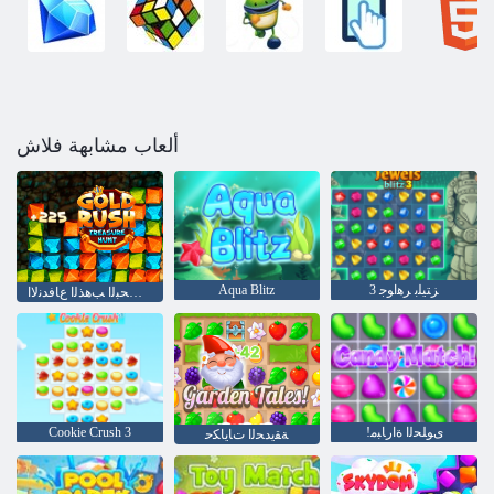
ألعاب مشابهة فلاش
3 ﺰﺘﻴﻠﺑ ﺮﻫﺍﻮﺟ
Aqua Blitz
ﺰﻨﻜﻟﺍ ﻦﻋ ﺚﺤﺒﻟﺍ ﺐﻫﺬﻟﺍ ﻉﺎﻓﺪﻧﻻ ﺍ
!ﻯﻮﻠﺤﻟﺍ ﺓﺍﺭﺎﺒﻣ
Cookie Crush 3
ﺔﻘﻳﺪﺤﻟﺍ ﺕﺎﻳﺎﻜﺣ