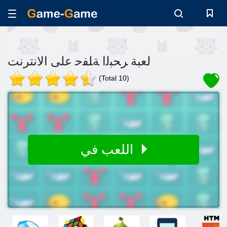
لعبة ﺮﺤﺒﻟﺍ ﺔﻠﻔﺣ على الانترنت
(Total 10)
اللعب في