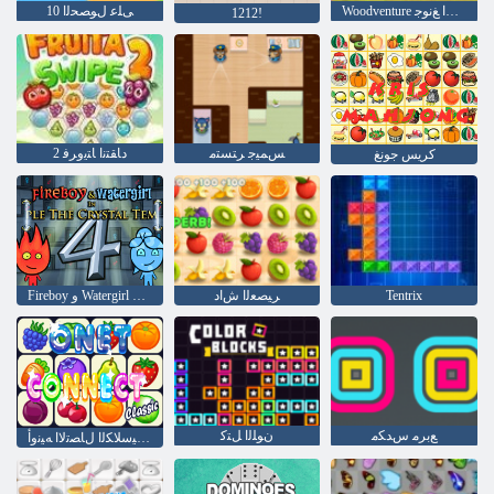
Woodventure ﻝﺎﺼﺗﻻ ﺍ ﻎﻧﻮﺟ
10 ﻰﻠﻋ ﻝﻮﺼﺤﻟﺍ
1212!
ﺲﻤﻴﺟ ﺮﺘﺴﺘﻣ
2 ﺩﺎﻘﺘﻧﺍ ﺎﺘﻳﻭﺮﻓ
كريس جونغ
Tentrix
ﺮﻴﺼﻌﻟﺍ ﺵﺍﺩ
Fireboy ﻭ Watergirl 4: Crystal Temple
ﻊﺑﺮﻣ ﺱﺪﻜﻣ
ﻥﻮﻠﻟﺍ ﻞﺘﻛ
ﺔﻴﻜﻴﺳﻼ ﻜﻟﺍ ﻝﺎﺼﺗﻻ ﺍ ﻪﻴﻧﻭﺃ