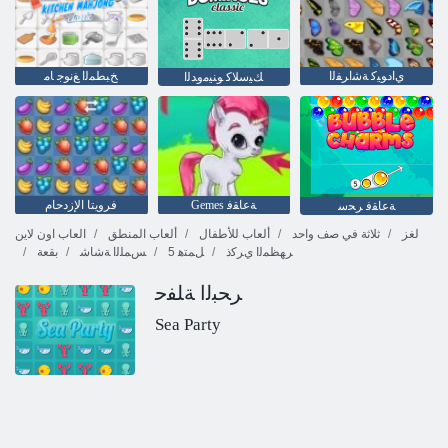
ﻱﺍﺩﻮﻴﻛ ﺔﺷﺍﺮﻔﻟﺍ
ﺦﺒﻄﻤﻟﺍ ﻎﻧﻮﺟ ﺎﻣ
ﻚﻴﺳﻼ ﻛ ﻮﻨﻴﻣﻭﺪﻟﺍ
Gemes ﺔﻋﺎﻘﻓ
فرويتا الإزدحام
ﺔﻋﺎﻘﻓ ﺮﺤﺳ
لغز
ثلاثة في صف واحد
ألعاب للأطفال
ألعاب المنطق
العاب اون لاين
ﺮﻬﻈﻤﻟﺍ ﻱﺮﻛﺫ
5 ﻞﻤﺘﻫ
ﺲﻤﻠﻟﺍ ﺔﺷﺎﺷ
بقعة
ﺮﺤﺒﻟﺍ ﺔﻠﻔﺣ
Sea Party