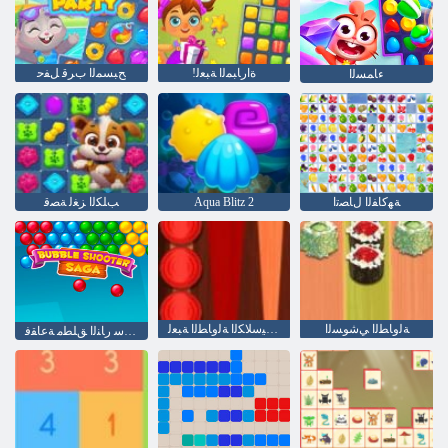
!ﺓﺍﺭﺎﺒﻤﻟﺍ ﺔﺒﻌﻟ
ﺢﺒﺴﻤﻟﺍ ﺏﺮﻗ ﻞﻔﺣ
ءﺎﻤﺴﻟﺍ
ﺔﻬﻛﺎﻔﻟﺍ ﻝﺎﺼﺗﺍ
Aqua Blitz 2
ﺐﻠﻜﻟﺍ ﺰﻐﻟ ﺔﺼﻗ
ﺔﻟﻭﺎﻄﻟﺍ ﻲﺷﻮﺴﻟﺍ
ﺔﻴﻜﻴﺳﻼ ﻜﻟﺍ ﺔﻟﻭﺎﻄﻟﺍ ﺔﺒﻌﻟ
ﺎﻏﺎﺳ ﺭﺎﻨﻟﺍ ﻖﻠﻄﻣ ﺔﻋﺎﻘﻓ