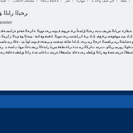
بقعة
3 في صف واحد
مهارة
لغز
ﺔﻋﺎﻘﻓ ﺏﺎﻌﻟﺃ
مضحك الألعاب
لعبة 
ﺎﻬﻟ ﺔﻳﺎﻬﻧ ﻻ ﻲﺘﻟﺍ
ﺮﺤﺒﻟﺍ ﺭﺎﻨﻟﺍ
ﺭﺎﻨﻟﺍ ﻖﻠﻄﻣ
ﺎﻬﻟ ﺔﻳﺎﻬﻧ ﻻ
ﺔﻋﺎﻘﻓ
ﺕﺎﻋﺎﻘﻓ
ﻱﺍﺩﻮﻴﻛ ﺔﺷﺍﺮﻔﻟﺍ
hooter
 ﻢﺘﻳ ﻢﻬﻓﻮﻔﺻ ﻲﻓ ﻊﻘﻳ .ﻚﻟﺫ ﻲﻓ ﻙﺭﺎﺸﺘﺳ ﻦﺤﻧ ﻡﻮﻴﻟﺍ .ﺎﻨﻓﺪﻫ ﻮﻫ ﺍﺬﻫ - ﻢﺠﻨﻟﺍ ﻮﻫ ﻱﺬﻟﺍ ﺰﻛﺮﻤﻟﺍ ﻲ
ﺔﺷﺎﺸﻟﺍ ﻦﻣ ﻲﻠﻔﺴﻟﺍ ءﺰﺠﻟﺍ ﻦﻣ ﻦﺤﻧ .ﻚﻟﺬﻟ ﻁﺎﻘﻧ ﻡﺪﻘﻨﺳ ﻭ ﻲﻔﺘﺨﺗ ﻑﻮﺳ ﺎﻬﻧﺃ ﻢﺛ ، ﺔﺛﻼ ﺛ ﻦﻣ ﺔﻠﺴﻠﺳ 
ﻔﻟﺍ .ﺖﻗﻮﻟﺍ ﺭﻭﺮﻤﺑ ﻦﻜﻟﻭ ،ﺕﺮﻣﺩ ﺕﺍﺮﻜﻟﺍ ﻦﻣ ﺩﺪﻋ ﻰﻠﻋ ﻂﻘﻓ ﺲﻴﻟ ﺭﺎﺒﺘﻋﻻ ﺍ ﻦﻴﻌﺑ ﺬﺧﺄﺗ ﻢﻬﻟ ﺏﺎﺴﺣ ﺪ .
ﺘﻫﻼ ﻟ ﺓﺮﻴﺜﻣ ﺔﺼﻗ ﻮﻫ ﺭﺎﻨﻟﺍ ﻖﻠﻄﻣ ﺮﺤﺑ ﺔﻋﺎﻘ .ﻡﺎﻤﺘﻫﻼ ﻟ ﺓﺮﻴﺜﻣ ﺕﺎﻋﺎﺳ ﺓﺪﻋ ﺭﺎﻨﻟﺍ ﻖﻠﻄﻣ ﺔﻋﺎﻘﻓ ﺮﺤﺒﻟﺍ