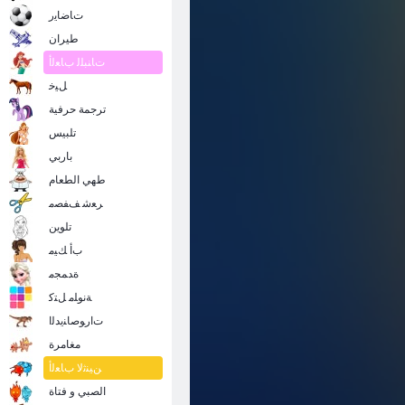
ﺭﺎﻨﻟﺍ ﻖﻠﻄﻣ ﺔﻋﺎﻘﻓ ﺰﺧﻮﻟﺍ
ﺕﺎﺿﺎﻳﺭ
طيران
ﺕﺎﻨﺒﻠﻟ ﺏﺎﻌﻟﺃ
ﻞﻴﺧ
ترجمة حرفية
تلبيس
باربي
طهي الطعام
ﺮﻌﺷ ﻒﻔﺼﻣ
تلوين
ﺏﺃ ﻚﻴﻣ
ﺓﺪﻤﺠﻣ
ﺔﻧﻮﻠﻣ ﻞﺘﻛ
ﺕﺍﺭﻮﺻﺎﻨﻳﺪﻟﺍ
مغامرة
ﻦﻴﻨﺛﻻ ﺏﺎﻌﻟﺃ
الصبي و فتاة