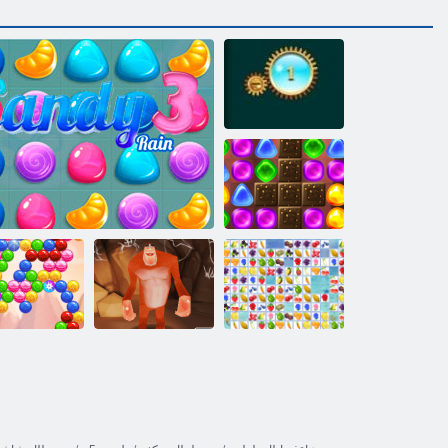
ﺮﺠﻔﻧﺇ ﺓﺮﻫﻮﺟ
2 ﺔﻘﻠﺤﻟﺍ
:Candyland ﻰﻟﺇ
ﺓﺩﻮﻌﻟﺍ
ﺔﻬﻛﺎﻔﻟﺍ ﻝﺎﺼﺗﺍ
ﻲﺘﻴﻟﺍ ﺱﺎﺴﺣﻹ ﺍ
3 ﺮﻄﻤﻟﺍ ﻯﻮﻠﺣ
ﺔﻋﺎﻘﻓ ﺡﻭﺮﻟ