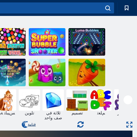
ﻯﻮﻠﺤﻟﺍ ﺔﻋﺎﻘ
ﺭﺎﻨﻟﺍ ﻖﻠﻄﻣ
ﺭﺎﻨﻟﺍ ﻖﻠﻄﻣ
ﺰﻠﺑﺎﺑ ﺎﻣﻮﻟ
ﺔﻋﺎﻘﻓ ﺮﺑﻮﺳ
ﺔﻋﺎﻘﻓ
ءﺍﻮﻬﻟﺍ ﻲﻓ
المزرعة: حالة
ﺔﻋﺎﻘﻔﻟﺍ ﻰﻠ
غريبة
بودنغ الأرض
ﺭﺎﻨﻟﺍ ﻖﻠﻃﺃ
عن ظهر
ﻢﻠﻌﺗ
تصميم
ثلاثة في
تلوين
ﺲﻴﺒﻠﺗ ﺔﺒ
قلب
صف واحد
قتامة