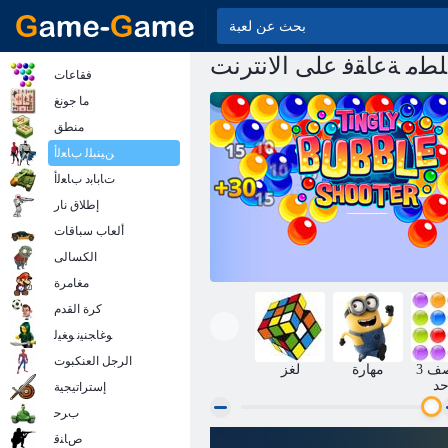
ﻖﻠﻄﻣ ﺔﻋﺎﻘﻓ على الانترنت
فقاعات
ما جونغ
منطق
ﻦﻴﻨﺒﻠﻟ ﺏﺎﻌﻟﺃ
ﺕﺎﺑﺎﺑﺩ ﺏﺎﻌﻟﺃ
إطلاق نار
ألعاب سباقات
الكسالى
مغامرة
كرة القدم
ﻮﻏﺎﺠﻨﻴﻧ ﻮﻐﻴﻟ
الرجل العنكبوت
3 في صف
مهارة
لغز
حد
إستراتيجية
ﺏﺮﺣ
ﺹﺎﻨﻗ