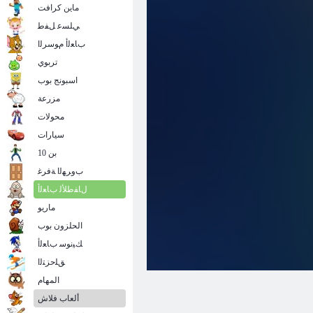
ماين كرافت
ﻲﻠﺴﻋ ﻞﻔﻃ
ﺏﺎﻌﻟﺃ ﻡﻮﺳﺮﻟﺍ
تربوي
اسبونج بوب
مزرعة
محولات
سيارات
بن 10
ﺏﻭﺮﻬﻟﺍ ﺔﻓﺮﻏ
ﻝﺎﻔﻃﻸ ﻟ ﺏﺎﻌﻟﺃ
ماريو
الحلزون بوب
ﻚﻴﻧﻮﺳ ﺏﺎﻌﻟﺃ
ﻖﻠﺣﺰﺘﻟﺍ
المهام
ألعاب فلاش