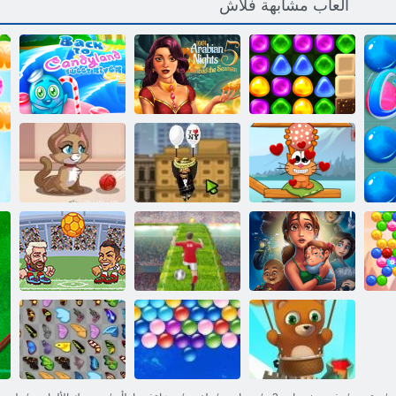
ألعاب مشابهة فلاش
ﺔﻘﻳﺪﺣ ﺔﺻﺎﺼﻤﻟﺍ
ﻥﺎﻤﻴﺳ ﺔﻘﻠﺤﻟﺍ
العودة إلى البلاد
:Candyland 4
ﺩﺎﺑﺪﻨﺳ :5 ﺔﻠﻴﻟﻭ
الحلوى: الحلقة 3
ﻰﻟﺇ ﺓﺩﻮﻌﻟﺍ
ﺔﻠﻴﻟ 1001
- نهر الحلو
ﺕﺍﺮﻴﺤﺒﻟﺍ ﺐﻟﻷ ﺍ
ﻝﺎﺒﺟ - ﻢﻟﺎﻌﻟﺍ
ءﺎﺤﻧﺃ ﻊﻴﻤﺟ ﻲﻓ
ﻂﻘﻟﺍ
أميغو بانشو 2
ﺕﺎﻋﺎﻘﻓ ﻲﺘﻴﻛ
ﻑﻭﺎﺨﻤﻟﺍ ﻭ
ﻡﺪﻘﻟﺍ ﺓﺮﻜﻟ
ﻝﺎﻣﻵ ﺍ ﻲﻠﻴﻣﺍ
ﺖﻨﻳﺮﺒﺳ ﻡﺪﻘﻟﺍ
ﺔﻴﺑﻭﺭﻭﻷ ﺍ ﺔﺣﺎﺴﻟﺍ
ﺍ
ﺬﻳﺬﻟ
ﺓﺮﻛ ﻭﺭﻮﻴﻟﺍ
ﺱﺃﺮﻳ