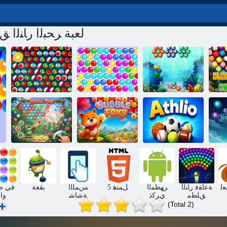
لعبة ﺮﺤﺒﻟﺍ ﺭﺎﻨﻟﺍ 
ﻓ
ﺭﺎﻨﻟﺍ ﻖﻠﻄﻣ
ﺭﺎﻨﻟﺍ ﻖﻠﻄﻣ
ﺔﻴﻜﻴﺳﻼ ﻜﻟﺍ ﺭﺎﻨﻟﺍ
ﺔﻋﺎﻘﻓ ﻢﻟﺎﻌﻟﺍ
ﺔﻋﺎﻘﻓ ﺍﻮﻛﺃ
ﻖﻠﻄﻣ ﺔﻋﺎﻘﻓ
ﺱﺄﻛ
ﻋ
ﻮﻴﻠﺛﺃ
ﺮﻛﺎﻣ ﺔﻋﺎﻘﻓ
ﺏﻮﺑ ﻝﺎﺘﻴﺑ
ﻌﻟ
ﺔﻋﺎﻘﻓ ﺭﺎﻨﻟﺍ
ﺮﻬﻈﻤﻟﺍ
5 ﻞﻤﺘﻫ
ﺲﻤﻠﻟﺍ
بقعة
ﻖﻠﻄﻣ
ﻱﺮﻛﺫ
ﺔﺷﺎﺷ
وا
(Total 2)