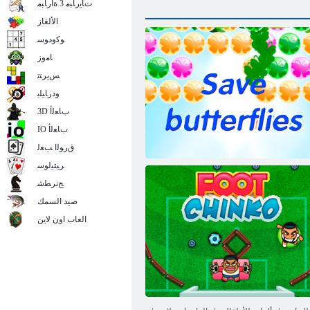
ﺕﺎﻳﺭﺎﺒﻣ 3 ﺓﺍﺭﺎﺒﻣ
الألغاز
ﻮﻛﻭﺩﻮﺳ
ﺎﻣﻭﺯ
ﺲﻳﺮﺘﺗ
ﻭﺩﺭﺎﻴﻠﺑ
3D ﺏﺎﻌﻟﺃ
IO ﺏﺎﻌﻟﺃ
ﻕﺭﻮﻟﺍ ﺐﻌﻟ
ﺮﻴﺘﻴﻟﻮﺳ
ﺞﻧﺮﻄﺷ
صيد السمك
العاب اون لاين
انقاذ الفراشة