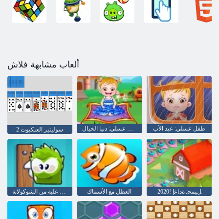
ألعاب مشابهة فلاش
طفل عسلي: عيد الأب
طفل عسلي: دنيا الخيال
سوليتير العنكبوت 2
2020! ﻞﻴﻤﺤﺗ ﺓﺩﺎﻋﺇ
العطل مع الأسماك
بلدي علبة من الشوكولاتة