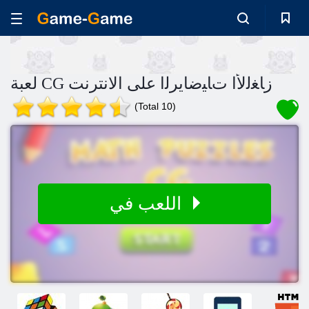
لعبة CG ﺯﺎﻐﻟﻷ ﺍ ﺕﺎﻴﺿﺎﻳﺮﻟﺍ على الانترنت
(Total 10)
اللعب في