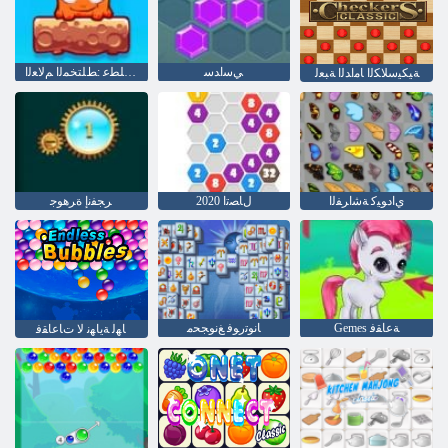
ﻲﺳﺍﺪﺳ
ﻉﻮﺒﺳﻻ ﺍ ﺔﻳﺎﻬﻧ ﺔﻠﻄﻋ :ﻂﻠﺘﺨﻤﻟﺍ ﻢﻟﺎﻌﻟﺍ
ﺔﻴﻜﻴﺳﻼ ﻜﻟﺍ ﺎﻣﺍﺪﻟﺍ ﺔﺒﻌﻟ
ﻱﺍﺩﻮﻴﻛ ﺔﺷﺍﺮﻔﻟﺍ
ﻝﺎﺼﺗﺍ 2020
ﺮﺠﻔﻧﺇ ﺓﺮﻫﻮﺟ
Gemes ﺔﻋﺎﻘﻓ
ﺎﻧﻮﺗﺭﻮﻓ ﻎﻧﻮﺠﺤﻣ
ﺎﻬﻟ ﺔﻳﺎﻬﻧ ﻻ ﺕﺎﻋﺎﻘﻓ