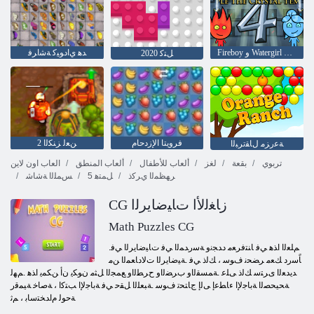
Fireboy ﻭ Watergirl 4: Crystal Temple
ﺪﻫ ﻱﺍﺩﻮﻴﻛ ﺔﺷﺍﺮﻓ
ﻞﺘﻛ 2020
فرويتا الإزدحام
2 ﻦﻌﻟ ﺰﻨﻜﻟﺍ
ﺔﻋﺭﺰﻣ ﻝﺎﻘﺗﺮﺒﻟﺍ
تربوي
بقعة
لغز
ألعاب للأطفال
ألعاب المنطق
العاب اون لاين
ﺮﻬﻈﻤﻟﺍ ﻱﺮﻛﺫ
5 ﻞﻤﺘﻫ
ﺲﻤﻠﻟﺍ ﺔﺷﺎﺷ
CG ﺯﺎﻐﻟﻷ ﺍ ﺕﺎﻴﺿﺎﻳﺮﻟﺍ
Math Puzzles CG
.ﻢﻠﻌﻟﺍ ﺍﺬﻫ ﻲﻓ ﺎﻨﺘﻓﺮﻌﻣ ﺩﺪﺠﻧﻭ ﺔﺳﺭﺪﻤﻟﺍ ﻲﻓ ﺕﺎﻴﺿﺎﻳﺮﻟﺍ ﻲﻓ
ﺎًﺳﺭﺩ ﻚﻌﻣ ﺮﻀﺤﻧ ﻑﻮﺳ ، ﻚﻟﺫ ﻲﻓ .ﺔﻴﺿﺎﻳﺮﻟﺍ ﺕﻻ ﺩﺎﻌﻤﻟﺍ ﻦﻣ
ﺪﻳﺪﻌﻟﺍ ﻯﺮﺘﺳ ﻚﻟﺫ ﻰﻠﻋ .ﺔﻤﺴﻘﻟﺍﻭ ﺏﺮﻀﻟﺍﻭ ﺡﺮﻄﻟﺍﻭ ﻊﻤﺠﻟﺍ ﻞﺜﻣ ﻥﻮﻜﻳ ﻥﺃ ﻦﻜﻤﻳ ﺍﺬﻫ .ﻢﻬﻟ
ﺔﺤﻴﺤﺼﻟﺍ ﺔﺑﺎﺟﻹ ﺍ ءﺎﻄﻋﺇ ﻰﻟﺇ ﺝﺎﺘﺤﺗ ﻑﻮﺳ .ﺔﺒﻌﻠﻟﺍ ﻞﻘﺣ ﻲﻓ ﺔﺑﺎﺟﻹ ﺍ ﺐﺘﻛﺍ ، ﺔﺻﺎﺧ ﺔﻴﻤﻗﺭ
ﺔﺣﻮﻟ ﻡﺍﺪﺨﺘﺳﺎﺑ ، ﻢﺛ