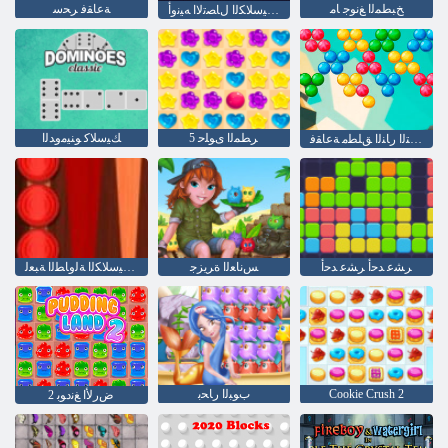
ﺦﺒﻄﻤﻟﺍ ﻎﻧﻮﺟ ﺎﻣ
ﺔﻋﺎﻘﻓ ﺮﺤﺳ
ﺔﻴﻜﻴﺳﻼ ﻜﻟﺍ ﻝﺎﺼﺗﻻ ﺍ ﻪﻴﻧﻭﺃ
5 ﺮﻄﻤﻟﺍ ﻯﻮﻠﺣ
ﻚﻴﺳﻼ ﻛ ﻮﻨﻴﻣﻭﺪﻟﺍ
ﺎﻬﻟ ﺔﻳﺎﻬﻧ ﻻ ﻲﺘﻟﺍ ﺭﺎﻨﻟﺍ ﻖﻠﻄﻣ ﺔﻋﺎﻘﻓ
ﺮﺸﻋ ﺪﺣﺃ ﺮﺸﻋ ﺪﺣﺃ
ﺲﻧﺎﻌﻟﺍ ﺓﺮﻳﺰﺟ
ﺔﻴﻜﻴﺳﻼ ﻜﻟﺍ ﺔﻟﻭﺎﻄﻟﺍ ﺔﺒﻌﻟ
Cookie Crush 2
ﺏﻮﺒﻟﺍ ﺭﺎﺤﺑ
2 ﺽﺭﻷ ﺍ ﻎﻧﺩﻮﺑ