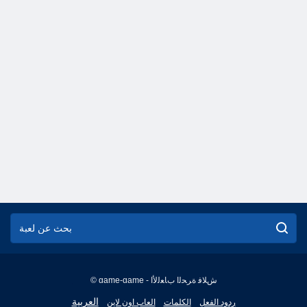
© game-game - ﺵﻼ ﻓ ﺓﺮﺤﻟﺍ ﺏﺎﻌﻟﻷ ﺍ
English
العربية
ردود الفعل
الكلمات
العاب اون لاين