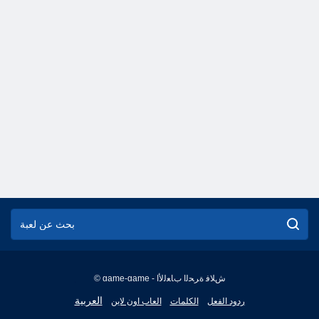
© game-game - ﺵﻼ ﻓ ﺓﺮﺤﻟﺍ ﺏﺎﻌﻟﻷ ﺍ
English
العربية
ردود الفعل
الكلمات
العاب اون لاين