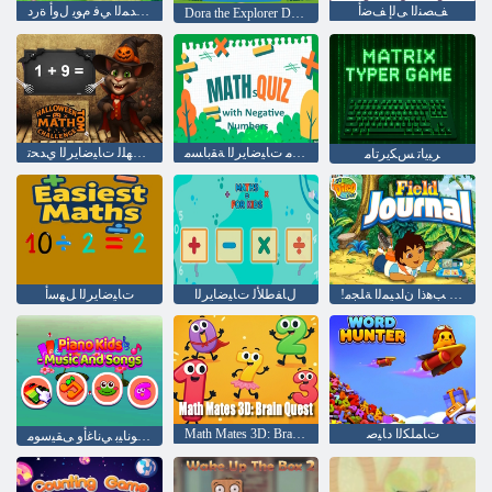
ﻒﺼﻨﻟﺍ ﻰﻟﺇ ﻒﺿﺃ
ﺔﺳﺭﺪﻤﻟﺍ ﻲﻓ ﺔﺳﺭﺪﻤﻟﺍ ﻲﻓ ﺔﺳﺭﺪﻤﻟﺍ ﻲﻓ ﻡﻮﻳ ﻝﻭﺃ ﺓﺭﺩ
Dora the Explorer Dora's Ride-Along City Adventure
ﺔﺒﻟﺎﺴﻟﺍ ﻡﺎﻗﺭﻷ ﺍ ﻊﻣ ﺕﺎﻴﺿﺎﻳﺮﻟﺍ ﺔﻘﺑﺎﺴﻣ
ﻡﻮﺗ ﻦﻳﻮﻟﺎﻬﻠﻟ ﺕﺎﻴﺿﺎﻳﺮﻟﺍ ﻱﺪﺤﺗ
ﺮﺒﻳﺎﺗ ﺲﻜﻳﺮﺗﺎﻣ
!ﺐﻫﺫﺍ ﻮﻐﻴﻳﺩ ﺐﻫﺫﺍ ﻥﺍﺪﻴﻤﻟﺍ ﺔﻠﺠﻣ
ﻝﺎﻔﻃﻸ ﻟ ﺕﺎﻴﺿﺎﻳﺮﻟﺍ
ﺕﺎﻴﺿﺎﻳﺮﻟﺍ ﻞﻬﺳﺃ
ﺕﺎﻤﻠﻜﻟﺍ ﺩﺎﻴﺻ
Math Mates 3D: Brain Quest
ﻝﺎﻔﻃﻸ ﻟ ﻮﻧﺎﻴﺑ ﻲﻧﺎﻏﺃﻭ ﻰﻘﻴﺳﻮﻣ