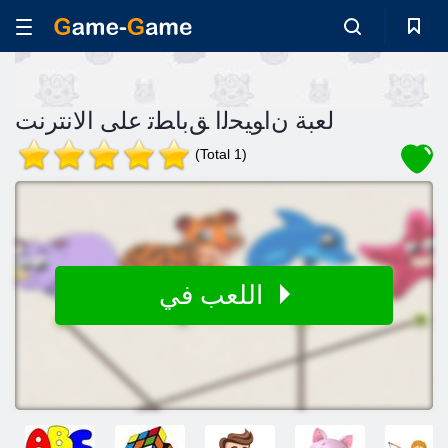
لعبة ﻥﺍﻮﻴﺤﻟﺍ ﻖﺑﺎﻄﺗ على الانترنت
(Total 1)
اللعب في