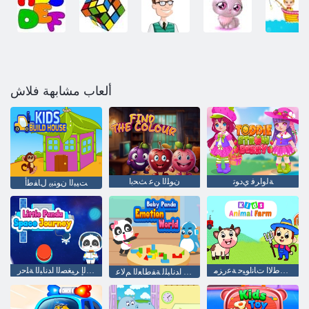
ألعاب مشابهة فلاش
ﺔﻟﻭﺍﺮﻓ ﻱﺩﻮﺗ
ﻥﻮﻠﻟﺍ ﻦﻋ ﺚﺤﺑﺍ
ﺖﻴﺒﻟﺍ ﻥﻮﻨﺒﻳ ﻝﺎﻔﻃﺃ
ﻝﺎﻔﻃﻻ ﺍ ﺕﺎﻧﺍﻮﻴﺣ ﺔﻋﺭﺰﻣ
ءﺎﻀﻔﻟﺍ ﻰﻟﺇ ﺮﻴﻐﺼﻟﺍ ﺍﺪﻧﺎﺒﻟﺍ ﺔﻠﺣﺭ
ﺮﻴﻐﺼﻟﺍ ﺍﺪﻧﺎﺒﻠﻟ ﺔﻔﻃﺎﻌﻟﺍ ﻢﻟﺎﻋ