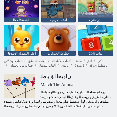
ليزر كانون
ﻝﺎﻔﻃﻸ ﻟ ﺪﻌﻟﺍ
2 أعقاب مربع
2048 نقاط
خطوط الحيوانات
أعلى المفضلة الأصدقاء
ذكي
لغز
ﻢﻠﻌﺗ
ألعاب للأطفال
ألعاب المنطق
العاب اون لاين
ﺮﻬﻈﻤﻟﺍ ﻱﺮﻛﺫ
5 ﻞﻤﺘﻫ
تربوي
ألعاب للصغار
جماعة من الحيوان
ﻥﺍﻮﻴﺤﻟﺍ ﻖﺑﺎﻄﺗ
Match The Animal
.ﺡﺮﻣ ﺎﻨﺑ ﺔﺻﺎﺨﻟﺍ ﺕﺎﻧﺍﻮﻴﺤﻟﺍ ﺔﻘﻳﺪﺣ ﻦﻣ ﺭﻮﻴﻄﻟﺍﻭ ﺔﻧﻮﻠﻤﻟﺍ
ﺕﺎﻧﺍﻮﻴﺤﻟﺍ ﺓﺭﺎﻳﺯ ﻭ ﺭﻮﻀﺤﻠﻟ ﻮﻋ .ﺰﻐﻠﻟﺍ ﻞﺣ ﻲﻓ ﻡﺪﻘﺗﻭ ، ﺮﻜﻔﺗ
ﻚﻠﻌﺠﺗ ﻭ ﻚﻟ ﻪﻴﻓﺮﺗ ﺎﻬﻧﺃ .ﺓﺪﻘﻌﻤﻟﺍ ﺕﺍﺭﺎﺒﺘﺧﻻ ﺍ ﻦﻣ ﺪﻳﺰﻤﻟﺍ ﺭﺎﻈﺘﻧﺍ ﻲﻓ ﺖﻨﻛ ﻙﺎﻨﻫ ﻭ ،ﺓﺪﻳﺪﺟ
ﺕﺎﻳﻮﺘﺴﻣ ﻰﻟﺇ ﻝﺎﻘﺘﻧﻻ ﺍﻭ .ﺎﺌﻄﺨﻣ ﻥﻮﻜﻳ ﻻ ﻭ ﺱﻭﺎﻤﻟﺍ ﻡﺍﺪﺨﺘﺳﺍ ﻝﻮﻠﺣ ﻰﻠﻋ ﻝﻮﺼﺤﻠﻟ