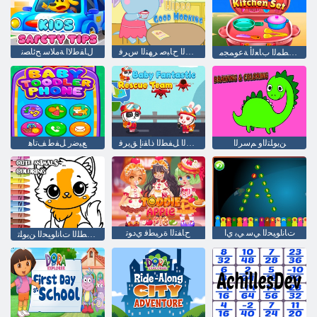
ﺮﻴﺨﻟﺍ ﺡﺎﺒﺻ ﺮﻬﻨﻟﺍ ﺱﺮﻓ
ﻝﺎﻔﻃﻻ ﺍ ﺔﻣﻼ ﺳ ﺢﺋﺎﺼﻧ
ﻝﺎﻔﻃﻸ ﻟ ﺦﺒﻄﻤﻟﺍ ﺏﺎﻌﻟﺃ ﺔﻋﻮﻤﺠﻣ
ﻦﻳﻮﻠﺘﻟﺍﻭ ﻢﺳﺮﻟﺍ
ﻊﺋﺍﺮﻟﺍ ﻞﻔﻄﻟﺍ ﺫﺎﻘﻧﺇ ﻖﻳﺮﻓ
ﻊﻴﺿﺭ ﻞﻔﻃ ﻒﺗﺎﻫ
ﺕﺎﻧﺍﻮﻴﺤﻟﺍ ﻲﺳ ﻲﺑ ﻱﺍ
ﺡﺎﻔﺘﻟﺍ ﺓﺮﻴﻄﻓ ﻱﺩﻮﺗ
ﺔﻔﻴﻄﻠﻟﺍ ﺕﺎﻧﺍﻮﻴﺤﻟﺍ ﻦﻳﻮﻠﺗ