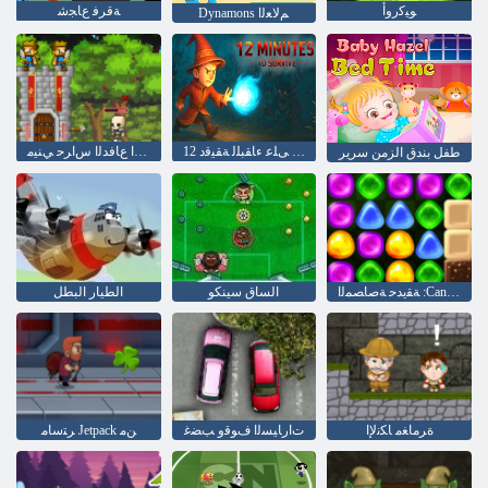
ﻮﻴﻛﺭﻭﺃ
ﺔﻗﺮﻓ ﻉﺎﺠﺷ
Dynamons ﻢﻟﺎﻌﻟﺍ
ﺓﺎﻴﺤﻟﺍ ﺪﻴﻗ ﻰﻠﻋ ءﺎﻘﺒﻠﻟ ﺔﻘﻴﻗﺩ 12
ﺔﻌﻠﻘﻟﺍ ﻉﺎﻓﺪﻟﺍ ﺱﺍﺮﺣ ﻲﻨﻴﻣ
طفل بندق الزمن سرير
ﺔﻘﻳﺪﺣ ﺔﺻﺎﺼﻤﻟﺍ :Candyland 4 ﻰﻟﺇ ﺓﺩﻮﻌﻟﺍ
الساق سينكو
الطيار البطل
ﺓﺮﻣﺎﻐﻣ ﺎﻜﻧﻹ ﺍ
ﺕﺍﺭﺎﻴﺴﻟﺍ ﻑﻮﻗﻭ ﺐﻀﻏ
ﺮﺘﺳﺎﻣ Jetpack ﻦﻣ