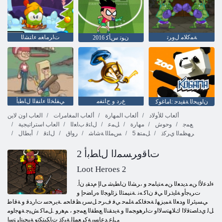
ﺔﻤﻛﻼ ﻣ ﻝﻭﺮﺗ
ﺕﺍﺮﻣﺎﻐﻣ ءﺎﺘﺸﻟﺍ
2016 ﻥﻮﺗ ﺱﺄﻛ
ﻉﺭﺩ ﻭ ﺡﺎﺘﻔﻣ
ﻲﻔﻠﺨﻟﺍ ءﺎﻨﻔﻟﺍ ﻝﺎﻄﺑﺃ
ﻥﺍﻮﻴﺤﻟﺍ ﺔﻘﻳﺪﺣ :ﺎﻣﺎﻏﻮﻛ
ألعاب للأولاد
ألعاب المهارة
ألعاب المغامرات
العاب اون لاين
ﻊﻤﺟ
وحوش
مهارة
ﻞﻤﻋ
ﻝﺎﺘﻗ ﺏﺎﻌﻟﺍ
العاب استراتيجية
ﺮﻬﻈﻤﻟﺍ ﻱﺮﻛﺫ
5 ﻞﻤﺘﻫ
ﺲﻤﻠﻟﺍ ﺔﺷﺎﺷ
رواق
ﻝﺎﺘﻗ
أبطال
2 ﺕﺎﻗﻭﺮﺴﻤﻟﺍ ﻝﺎﻄﺑﺃ
Loot Heroes 2
.ءﺍﺪﻋﻷ ﺍ ﻦﻣ ﺪﻳﺪﻌﻟﺍ ﻦﻣ ﻪﺘﻳﺎﻤﺣ ﻭ ،ﺮﺸﻟﺍ ﻥﺎﻄﻴﺷ ﻰﻟﺇ ﻡﺪﻘﻳ ﻥﺃ
ﺕﺮﺒﺟﺃﻭ ﺔﻠﻳﺫﺮﻟﺍ ﻲﻓ ﻥﺎﻛ ﻪﻧ .ﺔﻨﻴﻤﺜﻟﺍ ﺰﺋﺍﻮﺠﻟﺍ ﻩﺭﺎﻀﺣﺇ ﻭ
ﻲﺴﻴﺋﺮﻟﺍ ﻭﺪﻌﻟﺍ ﺔﻤﻳﺰﻬﻟ ﺔﺤﻓﺎﻜﻣ ﺔﻠﻤﺣ ﻲﻓ ﻑﺮﺣ ﻞﺳﺮﻳ ﻆﻓﺎﺤﻣ .ﺔﻳﺮﺤﺳ ﺕﺍﺭﺪﻗ ﻭ ﺔﻗﺎﻃ
ﻞﻟ ﻱﺩﺎﺼﺘﻗﻻ ﺍ ﻙﻼ ﻬﺘﺳﻻ ﺍﻭ ﺕﺍﺮﻫﻮﺠﻤﻟﺍ ﻭ ﺔﻳﺪﻘﻨﻟﺍ ﻊﻄﻘﻟﺍ ﻊﻤﺟﻭ ، ﻢﻫﺭﻭ .ﻞﻣﺎﻛ ﺶﻴﺟ ﺔﻬﺟﺍﻮﻣ
ﻰﻠﻋ ﺪﻋﺎﺴﻳ ﺔﻛﺮﻌﻤﻠﻟ ﺔﻴﻛﺫ ﺕﺎﻜﻴﺘﻜﺗﻭ ﺔﻴﺠﻴﺗﺍﺮﺘﺳﺍ