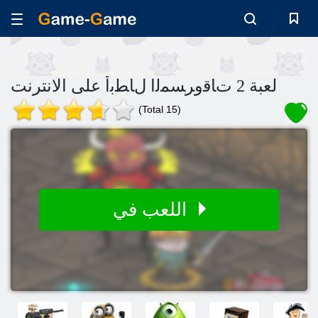
لعبة 2 ﺕﺎﻗﻭﺮﺴﻤﻟﺍ ﻝﺎﻄﺑﺃ على الانترنت
(Total 15)
اللعب في