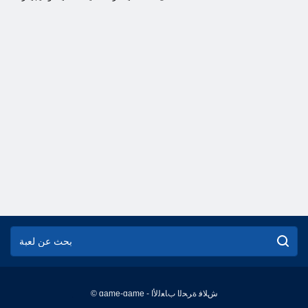
© game-game - ﺵﻼ ﻓ ﺓﺮﺤﻟﺍ ﺏﺎﻌﻟﻷ ﺍ