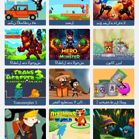
ﻞﺼﺘﻳ
ﺐﻌﻠﻟﺍ ﻂﻘﻓ ﺮﻴﻃﺎﺳﻸ ﻟ ﻦﻜﻤﻳ
ﻝﺎﺘﻘﻟﺍ ﺔﻗﺭﺎﺧ ﺔﻛﺮﻌﻣ ﺞﻣﺩ
ليزر كانون
ﺶﺣﻮﻟﺍ ﺪﺿ ﻝﺎﻄﺑﻷ ﺍ
ﺵﻮﺣﻮﻟﺍ ﺪﺿ ﻝﺎﻄﺑﻷ ﺍ
2 ﻦﻣ ﺕﻮﻤﻠﻟ ﻕﺮﻃ ﺔﻔﻴﺨﺳ
الكسالى لا يستطيع القفز
Transmorpher 3