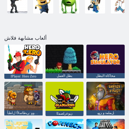
ألعاب مشابهة فلاش
محاكاة البطل
بطل العمل
IPlayer: Hero Zero
ﻞﻤﻠﻤﺗ ﻭ ﺰﻬﻳ
ﺔﻬﻟﻵ ﺍ ﺯﺭﻮﻳﺭﻭﻭ :ﺮﻴﻃﺎﺳﻷ ﺍ ﻝﺎﻄﺑﺃ
ﻥﻮﻋﺭﺎﺼﻤﻟﺍ