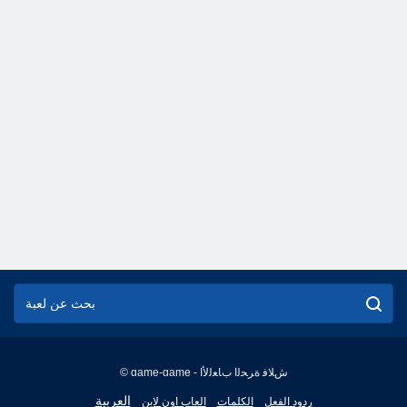
© game-game - ﺵﻼ ﻓ ﺓﺮﺤﻟﺍ ﺏﺎﻌﻟﻷ ﺍ
English
العربية
ردود الفعل
الكلمات
العاب اون لاين