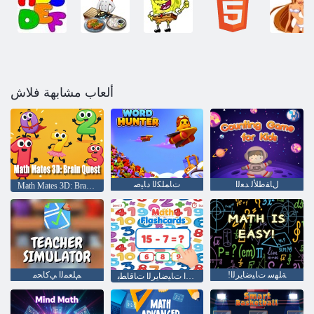
ألعاب مشابهة فلاش
ﻝﺎﻔﻃﻸ ﻟ ﺪﻌﻟﺍ
ﺕﺎﻤﻠﻜﻟﺍ ﺩﺎﻴﺻ
Math Mates 3D: Brain Quest
!ﺔﻠﻬﺳ ﺕﺎﻴﺿﺎﻳﺮﻟﺍ
ﻢﻠﻌﻤﻟﺍ ﻲﻛﺎﺤﻣ
ﺔﻴﻤﻴﻠﻌﺘﻟﺍ ﺕﺎﻴﺿﺎﻳﺮﻟﺍ ﺕﺎﻗﺎﻄﺑ