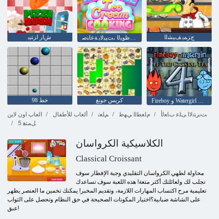
ﺝﺰﻤﻳ ﻒﻴﺸﻟﺍ
ﺵﺍﺭ ﺍﺰﺘﻴﺑ
ﻎﻨﻴﻛﻮﻛ ،ﺔﻇﻮﺒﻟﺍ ،ﺖﻴﺒﻟﺎﺑ ﺔﻋﺎﻨﺻ
كريس جونغ
خط 98
Fireboy ﻭ Watergirl 4: Crystal Temple
ﺖﻧﺮﺘﻧﻻ ﺍ ﻰﻠﻋ ﺏﺎﻌﻟﺃ
ﻡﺎﻌﻄﻟﺍ ﻲﻬﻃ
ﻢﻠﻌﺗ
ألعاب للأطفال
العاب اون لاين
5 ﻞﻤﺘﻫ
الكلاسيكية الكرواسان
Classical Croissant
محاولة لطهي الكرواسان التقليدي وجبة الإفطار سوف
تجلب لك ولعائلتك أكثر متعة! هذه اللعبة سوف تساعدك
تعليمية مرح اكتساب المهارات اللازمة، وتقديم المخبر! يمكنك تخمين ما العنصر يظهر
على الشاشة ضبابية؟اختيار المكونات الصحيحة في حق النظام وتحصل على الثواب
عبق!