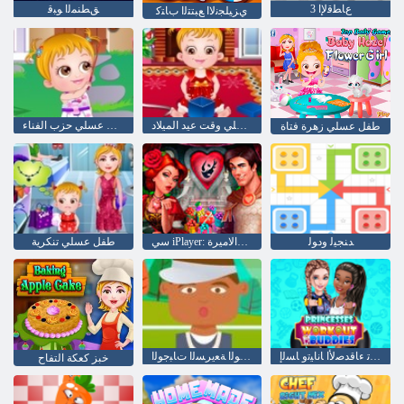
3 ﻉﺎﻄﻗﻹ ﺍ
ﻖﻄﻨﻤﻟﺍ ﻮﺒﻗ
ﻱﺰﻴﻠﺠﻧﻻ ﺍ ﻊﺒﺘﺘﻟﺍ ﺏﺎﺘﻛ
طفل عسلي وقت عيد الميلاد
طفل عسلي حزب الفناء
طفل عسلي زهرة فتاة
ﺪﻨﺠﻴﻟ ﻭﺩﻮﻟ
سي iPlayer: الإخلاص: فرسان والاميرة
طفل عسلي تنكرية
ﺐﻳﺮﺠﺗ ءﺎﻗﺪﺻﻷ ﺍ ﺎﻧﺎﻴﺗﻭ ﺎﺴﻟﺇ
ﺓﺰﻫﺎﺠﻟﺍ ﺕﺎﺒﺟﻮﻟﺍ ﺔﻌﻳﺮﺴﻟﺍ ﺕﺎﺒﺟﻮﻟﺍ
خبز كعكة التفاح