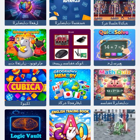
ﺔﻣﺪﻘﺘﻤﻟﺍ ﺕﺎﻴﺿﺎﻳﺮﻟﺍ
ﻞﻘﻌﻟﺍ ﺕﺎﻴﺿﺎﻳﺮﻟﺍ
ﺔﻴﻛﺬﻟﺍ ﺔﻠﺴﻟﺍ ﺓﺮﻛ
ﻊﻳﺮﺳ ﻞﺣ
ﺮﺗﻮﻴﺒﻤﻜﻟﺍ ﺕﺎﻧﻮﻜﻣ ﺔﻘﺑﺎﺴﻣ ﻦﻴﻤﺨﺗ
ﻡﺍﺮﻏﻮﻧﻮﻧ - ﻥﺍﺮﺌﻔﻟﺍ ﺖﻴﺑ
ﺕﺎﻴﺿﺎﻳﺮﻟﺍ ﺔﻘﺑﺎﺴﻣ
ﺎﻴﻓﺍﺮﻐﺠﻟﺍ ﺓﺮﻛﺍﺫ
ﺎﻜﻴﺑﻮﻛ