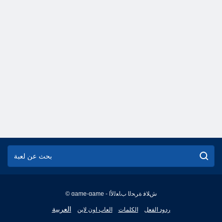
© game-game - ﺵﻼ ﻓ ﺓﺮﺤﻟﺍ ﺏﺎﻌﻟﻷ ﺍ
English
العربية
ردود الفعل
الكلمات
العاب اون لاين