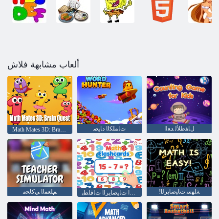
ألعاب مشابهة فلاش
ﻝﺎﻔﻃﻸ ﻟ ﺪﻌﻟﺍ
ﺕﺎﻤﻠﻜﻟﺍ ﺩﺎﻴﺻ
Math Mates 3D: Brain Quest
!ﺔﻠﻬﺳ ﺕﺎﻴﺿﺎﻳﺮﻟﺍ
ﻢﻠﻌﻤﻟﺍ ﻲﻛﺎﺤﻣ
ﺔﻴﻤﻴﻠﻌﺘﻟﺍ ﺕﺎﻴﺿﺎﻳﺮﻟﺍ ﺕﺎﻗﺎﻄﺑ