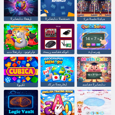
ﺔﻣﺪﻘﺘﻤﻟﺍ ﺕﺎﻴﺿﺎﻳﺮﻟﺍ
ﻞﻘﻌﻟﺍ ﺕﺎﻴﺿﺎﻳﺮﻟﺍ
ﺔﻴﻛﺬﻟﺍ ﺔﻠﺴﻟﺍ ﺓﺮﻛ
ﻊﻳﺮﺳ ﻞﺣ
ﺮﺗﻮﻴﺒﻤﻜﻟﺍ ﺕﺎﻧﻮﻜﻣ ﺔﻘﺑﺎﺴﻣ ﻦﻴﻤﺨﺗ
ﻡﺍﺮﻏﻮﻧﻮﻧ - ﻥﺍﺮﺌﻔﻟﺍ ﺖﻴﺑ
ﺕﺎﻴﺿﺎﻳﺮﻟﺍ ﺔﻘﺑﺎﺴﻣ
ﺎﻴﻓﺍﺮﻐﺠﻟﺍ ﺓﺮﻛﺍﺫ
ﺎﻜﻴﺑﻮﻛ