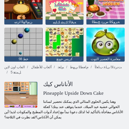
ﺔﻳﺭﻮﻜﻟﺍ ﺱﺭﺩ ﺦﺒﻄﻟﺍ
ﻦﻳﻮﻟﺎﻬﻟﺍ ﺍﺰﺘﻴﺑ
ﻪﻴﻓﺎﻛ ﻚﻴﺷ ﻚﻠﻴﻣ
مغامرة العصير التوت
كريس جونغ
خط 98
ﺖﻧﺮﺘﻧﻻ ﺍ ﻰﻠﻋ ﺏﺎﻌﻟﺃ
ﻡﺎﻌﻄﻟﺍ ﻲﻬﻃ
ﻢﻠﻌﺗ
ألعاب للأطفال
العاب اون لاين
5 ﻞﻤﺘﻫ
الأناناس كيك
Pineapple Upside Down Cake
وهنا يكمن الحلوى المثالي الذي يمكنك تحضير لسانتا
الخوالي عشية عيد الميلاد، عندما يتوقف عند بيتك! كعكة
الأناناس مفاجأة بالتأكيد له! لذلك دعونا نبدأ مع إعداد أدوات المطبخ والمكونات لذيذ! أين
يمكن أن الأناناس؟لقد نظرت في الثلاجة؟