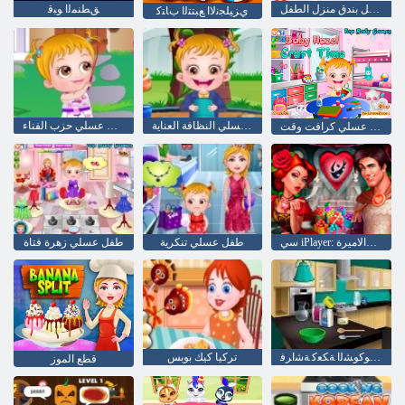
الزنجبيل بندق منزل الطفل
ﻖﻄﻨﻤﻟﺍ ﻮﺒﻗ
ﻱﺰﻴﻠﺠﻧﻻ ﺍ ﻊﺒﺘﺘﻟﺍ ﺏﺎﺘﻛ
طفل عسلي النظافة العناية
طفل عسلي حزب الفناء
طفل عسلي كرافت وقت
سي iPlayer: الإخلاص: فرسان والاميرة
طفل عسلي تنكرية
طفل عسلي زهرة فتاة
ﺎﻤﻳﺇ ﻊﻣ ﺦﺒﻄﻟﺍ :ﺔﺗﻻ ﻮﻛﻮﺸﻟﺍ ﺔﻜﻌﻛ ﺔﺷﺍﺮﻓ
تركيا كيك بوبس
قطع الموز