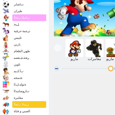
ﺕﺎﺿﺎﻳﺭ
طيران
ﺕﺎﻨﺒﻠﻟ ﺏﺎﻌﻟﺃ
ﻞﻴﺧ
ترجمة حرفية
تلبيس
باربي
طهي الطعام
ﺮﻌﺷ ﻒﻔﺼﻣ
ماريو
مغامرات
ماريو
تلوين
ﺏﺃ ﻚﻴﻣ
ﺓﺪﻤﺠﻣ
2 ﻢﺳﻮﻤﻟﺍ :ﺰﻐﻠﻟﺍ ﻮﻳﺭﺎﻣ ﺮﺑﻮﺳ
ﺔﻧﻮﻠﻣ ﻞﺘﻛ
ﺕﺍﺭﻮﺻﺎﻨﻳﺪﻟﺍ
مغامرة
ﻦﻴﻨﺛﻻ ﺏﺎﻌﻟﺃ
الصبي و فتاة