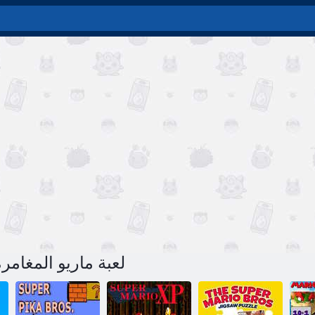
لعبة ماريو المغامرة 2 ويوشي على الانت