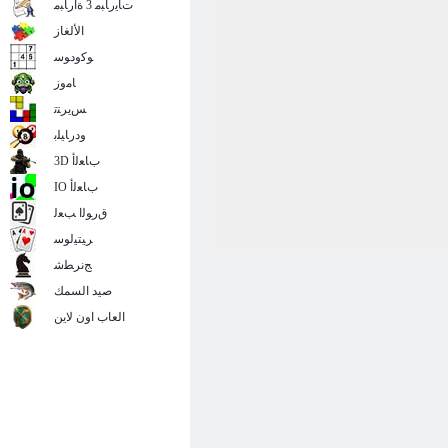
ﺕﺎﻳﺭﺎﺒﻣ 3 ﺓﺍﺭﺎﺒﻣ
الألغاز
ﻮﻛﻭﺩﻮﺳ
ﺎﻣﻭﺯ
ﺲﻳﺮﺘﺗ
ﻭﺩﺭﺎﻴﻠﺑ
3D ﺏﺎﻌﻟﺃ
IO ﺏﺎﻌﻟﺃ
ﻕﺭﻮﻟﺍ ﺐﻌﻟ
ﺮﻴﺘﻴﻟﻮﺳ
ﺞﻧﺮﻄﺷ
صيد السمك
العاب اون لاين