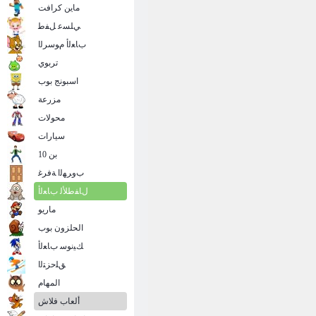
ماين كرافت
ﻲﻠﺴﻋ ﻞﻔﻃ
ﺏﺎﻌﻟﺃ ﻡﻮﺳﺮﻟﺍ
تربوي
اسبونج بوب
مزرعة
محولات
سيارات
بن 10
ﺏﻭﺮﻬﻟﺍ ﺔﻓﺮﻏ
ﻝﺎﻔﻃﻸ ﻟ ﺏﺎﻌﻟﺃ
ماريو
الحلزون بوب
ﻚﻴﻧﻮﺳ ﺏﺎﻌﻟﺃ
ﻖﻠﺣﺰﺘﻟﺍ
المهام
ألعاب فلاش