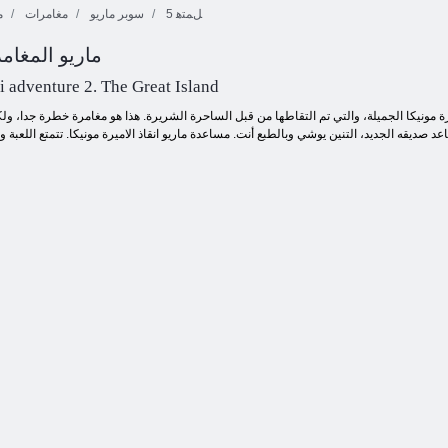
5 ﻞﻤﺘﻫ
سوبر ماريو
مغامرات
م
ماريو المغامرة 2 و
ﺓﺮﻣﺎﻐﻣ ﺎﻜﻧﻹ ﺍ
الاثارة 4
3 ﻉﺎﻄﻗﻹ ﺍ
 adventure 2. The Great Island
رة مونيكا الجميلة، والتي تم التقاطها من قبل الساحرة الشريرة. هذا هو مغامرة خطرة جدا، ول