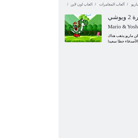
اريو
ألعاب المغامرات
العاب اون لاين
يوشي
Mario & Yoshi
كن ماريو يذهب هناك
FNF ﺺﻗﺮﻟﺍ ﻚﻴﻧﻮﺳﻭ ﻮﻳﺭﺎﻣ ﺮﺑﻮﺳ