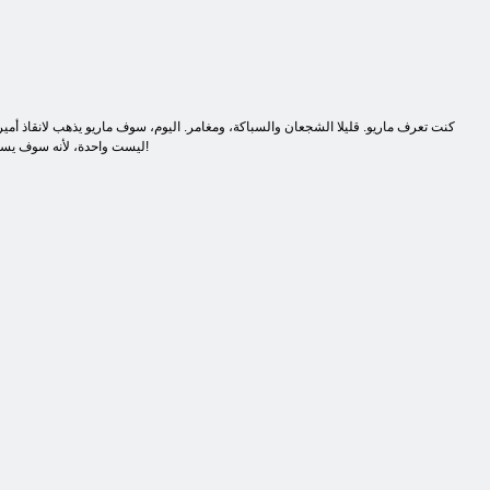
كنت تعرف ماريو. قليلا الشجعان والسباكة، ومغامر. اليوم، سوف ماريو يذهب لانقاذ أمي
ليست واحدة، لأنه سوف يساعد صديقه الجديد، التنين يوشي وبالطبع أنت. مساعدة ماريو انقاذ الاميرة مونيكا. تتمتع اللعبة والأصدقاء حظا سعيدا!