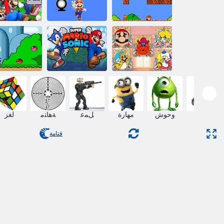
ﻦﻴﺒﻋﻻ ﻙﺎﻫ
:ﺱﻭﺮﺑ ﻮﻳﺭﺎﻣ
ﻕﺮﻔﻟﺍ ﺵﺍﺭ
ﺕﺎﻴﺿﺎﻳﺮﻟﺍ ﻮﻳﺭ
ﺮﺑﻮﺳ
ﻮﻳﺭﺎﻣ ﺮﺑﻮﺳ
ﺔﺒﻌﻟ
ﺪﻟﺭﻭﻭ ﻮﻳﺭﺎﻣ
ﻚﻴﻧﻮﺳﻭ ﻮﻳﺭﺎﻣ
ﺮﺑﻮﺳ ﻲﻓ
ﺡﺮﻣ ﻙﺎﺒﺳ ﻦﻳﻮﻠﺗ
ﺮﺑﻮﺳ
ﻚﻴﻧﻮﺳ
ﻊﻤﺟ
وحوش
مهارة
ﻞﻤﻋ
ﺔﻫﺎﺘﻣ
لغز
قتامة