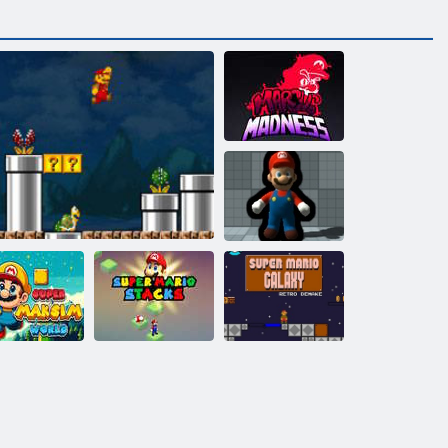
FNF ﺲﻧﺩﺎﻣ
ﺱﻮﻛﺭﺎﻣ
ﺔﻧﺮﻤﻟﺍ ﻦﻴﻛﺎﺒﺴﻟﺍ
ﻲﺴﻛﻻ ﺎﺟ ﻮﻳﺭﺎﻣ
ﺲﻛﺎﺘﺳ ﻮﻳﺭﺎﻣ
ﺪﻟﺭﻭﻭ ﻢﻴﺴﻜ
ﺮﺑﻮﺳ
ﺮﺑﻮﺳ
ﺮﺘﺴﻣﺭ :ﻲﺑ ﺲﻛﺇ ﻮﻳﺭﺎﻣ
ﺮﺑﻮﺳ