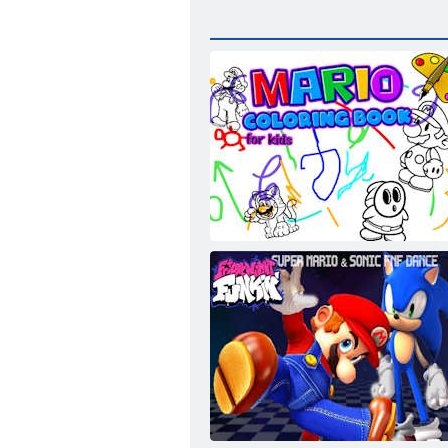
ﻝﺎﻔﻃﻸ ﻟ ﻮﻳﺭﺎﻣ ﻦﻳﻮﻠﺗ ﺏﺎﺘﻛ