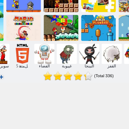
ﺎﻣ
ﺱﻭﺮﺑ ﻮﻳﺭﺎﻣ
.ﺱﻭﺮﺑ ﺎﻜﻴﺑ
ﺮﺑﻮﺳ ﺰﻐﻠﻟﺍ ﺔﺒﻌﻟ
XP ﻮﻳﺭﺎﻣ ﺮﺑﻮﺳ
ﺮﺑﻮﺳ
ﺵﺍﺭ ﻮﻳﺭﺎﻣ ﻦﻳﻮﻠﺗ
ﺎﺠﻨﻴﻨﻟﺍ ﻙﺎﺒﺳ
63 ﻮﻳﺭﺎﻣ ﺮﺑﻮﺳ
ﺏﺎﺘﻛ
القفز
النينجا
غيبوبة
الفضاء
5 ﻞﻤﺘﻫ
سوبر 
(Total 336)