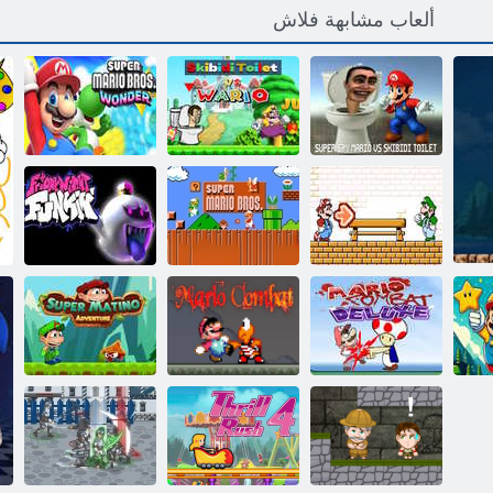
ألعاب مشابهة فلاش
ﻱﺪﻴﺒﻴﻜﺳ ﺪﺿ
ﻮﻳﺭﺍﻭ ﻞﺑﺎﻘﻣ
ﻮﻳﺭﺎﻣ ﻱﺎﺒﺳ
ﻱﺪﻴﺒﻴﻜﺳ
.ﺱﻭﺮﺑ ﻮﻳﺭﺎﻣ
ﺮﺑﻮﺳ ﺽﺎﺣﺮﻣ
ﺽﺎﺣﺮﻣ
ﺮﺑﻮﺳ ﻝءﺎﺴﺘﻳ 2
FNF BOO:
FNF ﺯﻮﻠﺒﻟﺍ ﺔﺒﻌﻟ
.ﺱﻭﺮﺑ ﻮﻳﺭﺎﻣ
ﻮﺒﺠﻨﻴﻛ ﺪﺿ
ﺔﻗﺎﻄﺑ
ﺮﺑﻮﺳ
ﻲﺠﻳﻮﻟ
ﻣ
ﺲﻛﻮﻠﻳﺩ ﺕﺎﺒﻣﻮﻛ
ﻮﻨﻴﺗﺎﻣ ﺮﺑﻮﺳ
ﻮﻳﺭﺎﻣ
ﺕﺎﺒﻣﻮﻛ ﻮﻳﺭﺎﻣ
ﺓﺮﻣﺎﻐﻣ