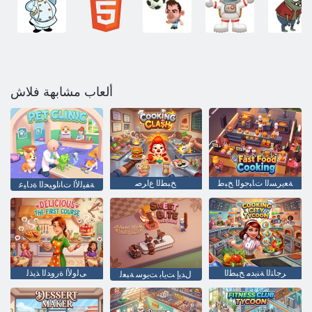
ألعاب مشابهة فلاش
ﺔﻌﻳﺮﺴﻟﺍ ﺕﺎﺒﺟﻮﻟﺍ ﺦﺒﻃ
ﺦﺒﻄﻟﺍ ﻉﺍﺮﺻ
ﺔﻔﻴﻟﻷ ﺍ ﺕﺎﻧﺍﻮﻴﺤﻟﺍ ﺓﺩﺎﻴﻋ
ﺮﺟﺎﺘﻟﺍ ﺔﻨﻳﺪﻣ ﺦﺒﻄﻟﺍ
ﻰﻟﻭﻷ ﺍ ﺓﺭﻭﺪﻟﺍ ﺬﻳﺬﻟ
ﻝﺪﻳﺇ ﺖﻳﺎﺑ ﺖﻳﻮﺳ ﺔﺒﻌﻟ