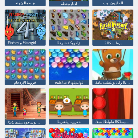
الحلزون بوب
ﺦﺒﻄﻤﻟﺍ ﻥﻮﻨﺟ
ﺍﺪﻧﺎﺑ ﻢﻌﻄﻣ
ﻱﺍﺩﻮﻴﻛ ﺔﺷﺍﺮﻔﻟﺍ
Fireboy ﻭ Watergirl 4: Crystal Temple
2 ﻦﻌﻟ ﺰﻨﻜﻟﺍ
ﺎﻬﻟ ﺔﻳﺎﻬﻧ ﻻ ﻲﺘﻟﺍ ﺭﺎﻨﻟﺍ ﻖﻠﻄﻣ ﺔﻋﺎﻘﻓ
ﺎﻬﻟ ﺔﻳﺎﻬﻧ ﻻ ﺕﺎﻋﺎﻘﻓ
فرويتا الإزدحام
ﺔﻴﻜﻴﺳﻼ ﻜﻟﺍ ﺔﻟﻭﺎﻄﻟﺍ ﺔﺒﻌﻟ
ﺔﻋﺭﺰﻣ ﻝﺎﻘﺗﺮﺒﻟﺍ
ﻡﻮﻫ ﺖﻳﻮﺳ ﻡﻮﻫ ﻲﻠﻴﻣﺍ ﺬﻳﺬﻟ