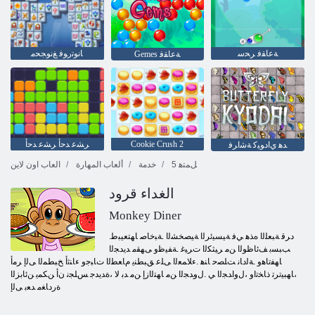
ﺔﻋﺎﻘﻓ ﺮﺤﺳ
ﺎﻧﻮﺗﺭﻮﻓ ﻎﻧﻮﺠﺤﻣ
Gemes ﺔﻋﺎﻘﻓ
Cookie Crush 2
ﺮﺸﻋ ﺪﺣﺃ ﺮﺸﻋ ﺪﺣﺃ
ﺪﻫ ﻱﺍﺩﻮﻴﻛ ﺔﺷﺍﺮﻓ
5 ﻞﻤﺘﻫ
خدمة
ألعاب المهارة
العاب اون لاين
الغداء قرود
Monkey Diner
.ﺩﺮﻗ ﺔﺒﻌﻠﻟﺍ ﻩﺬﻫ ﻲﻓ ﺔﻴﺴﻴﺋﺮﻟﺍ ﺔﻴﺼﺨﺸﻟﺍ .ﺔﺒﺧﺎﺻ ﺎﻬﺘﻌﻴﺒﻃ
ﺐﺒﺴﺑ ﻒﺋﺎﻇﻮﻟﺍ ﻦﻣ ﺮﻴﺜﻜﻟﺍ ﺕﺮﻴﻏ .ﺔﻔﻴﻇﻭ ﻰﻬﻘﻣ ﺪﻳﺪﺠﻟﺍ
ﺎﻬﻔﺗﺎﻫﻭ .ﺔﻟﺩﺎﻧ ﺖﻠﺼﺣ ﺎﻨﻫ .ءﻼ ﻤﻌﻟﺍ ﻰﻠﻋ ﻖﺒﻄﻨﻳ ﻡﺎﻌﻄﻟﺍ ﺕﺎﺒﺟﻭ ءﺎﻨﺛﺃ ﺦﺒﻄﻤﻟﺍ ﻰﻟﺇ ﺮﻣﺃ
،ﺎﻬﺒﻴﺗﺮﺗ ﺫﺎﺨﺗﺍﻭ ،ﻝﻭﺍﺪﺠﻟﺍ ﻲ .ﻝﻭﺪﺠﻟﺍ ﻦﻣ ﺎﻬﺘﻟﺍﺯﺇ ﻦﻣ ﺪﺑ ﻻ ،ﺓﺪﻳﺪﺟ ﺲﻠﺠﻧ ﻥﺃ ﻦﻜﻤﻳ ﻦﺋﺎﺑﺰﻟﺍ
ﺓﺭﺩﺎﻐﻣ ﺪﻌﺑ ﻰﻟﺇ