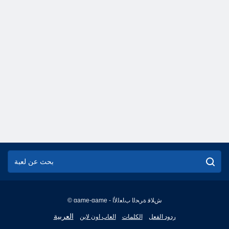
© game-game - ﺵﻼ ﻓ ﺓﺮﺤﻟﺍ ﺏﺎﻌﻟﻷ ﺍ
English
العربية
ردود الفعل
الكلمات
العاب اون لاين