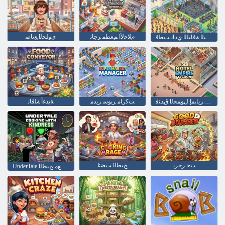
ﻡﻼ ﺣﻷ ﺍ ﻢﻌﻄﻣ ﺮﺟﺎﺗ
ﻯﻮﻠﺤﻟﺍ ﻊﻧﺎﺻ
ﺔﻴﻧﺪﺒﻟﺍ ﺔﻗﺎﻴﻠﻟﺍ ﻱﺩﺎﻧ ﺐﻄﻗ
ﻥﻮﻜﻳﺎﺗ ﺮﻳﺎﺒﻣﺇ ﻝﻮﻤﺨﻟﺍ ﻕﺪﻨﻓ
ﺖﻛﺭﺎﻣ ﺮﺑﻮﺳ ﺮﻳﺪﻣ
ﺔﻳﺬﻏﺃ ﺔﻠﻗﺎﻧ
ﺪﻴﺟ ﺮﺟﺮﺑ
ﺦﺒﻄﻟﺍ ﺐﻀﻏ
UnderTale ﻒﻄﻠﻟﺍ ﻊﻣ ﺦﺒﻄﻟﺍ