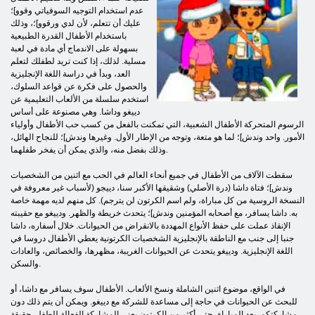
عدم استخدام التوجيه السوفياتي وقوو]؛
عليك أن تتعلم، لأن لدي ورقوو]؛، وذلك
باستخدام الأطفال القدرة الطبيعية
بسهولة على الاندماج أي مادة في لعبة
مسلية. لذلك، إذا كنت تريد لطفلك لتعلم
العد، وبدأ في دراسة اللغة الإنجليزية
والحصول على فكرة عن قواعد السلوك،
استخدم سلسلة من الألعاب التعليمية عن
دييغو وداشا. وهي مصنوعة على أساس
الرسوم المتحركة الأطفال الشعبية، التي تمكنت بالفعل من كسب حب الأطفال وأولياء
الأمور. واحد وندش]؛ لما هو متعة، وتوجه من الإطار الأول. وغيرها وندش]؛ للنجاح الهائل،
وذلك بفضل منه، والذي يمكن أن يفخر طفلهما.
سقطت الآلاف من الأطفال في جميع أنحاء العالم في الحب مع اثنين من الشخصيات
وندش]؛ فتاة داشا (درة الأصلي) وشقيقها الأكبر سنا، دييجو (لأسباب غير معروفة في
النسخة الروسية من كل مباراة، ولم اسم الكرتون لن يترجم). كل منهم لديه مهمة خاصة
به. داشا يسافر، مع أصحابه المؤمنين وندش]؛ يتحدث خريطة والظهر. ودييغو مع حقيبته
الإنقاذ عملت على حفظ الأنواع المهددة بالانقراض من الحيوانات. خلال أسفاره، داشا
جنبا إلى جنب مع الناطقة بالإنجليزية الشخصيات الكرتونية يعطي الأطفال دروسا في
اللغة الإنجليزية. ودييغو يتحدث عن الحيوانات الغريبة، مظهرها، والخصائص، والعادات
والسكن.
في الواقع، موضوع اثنين الشاملة ونسخ الألعاب. الأطفال سوف يسافر مع داشا، أو
للبحث عن الحيوانات في حاجة إلى مساعدة للشركة مع دييغو. ويمكن أن يتم ذلك دون
مشاركتكم. بعد المباراة، حتى أكثر من الكرتون يعني المشاركة الفعالة للطفل. حقيقة