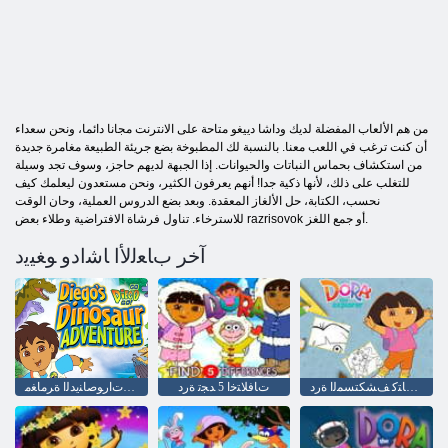
من هم الألعاب المفضلة لديك وداشا دييغو متاحة على الانترنت مجانا دائما، ونحن سعداء
أن كنت ترغب في اللعب معنا. بالنسبة لك المطبوخة بضع جريئة الطبيعة مغامرة جديدة
من استكشاف بحماس النباتات والحيوانات. إذا الجبهة لديهم حاجز، وسوف تجد وسيلة
للتغلب على ذلك، لأنها ذكية جدا! أنهم يعرفون الكثير، ونحن مستعدون ليعلمك كيف
نحسب، الكتابة، حل الألغاز المعقدة. وبعد بضع الدروس العملية، وحان الوقت
للاسترخاء. تناول فرشاة الافتراضية وطلاء بعض razrisovok أو جمع اللغز.
آخر ﺏﺎﻌﻟﻷ ﺍ ﺎﺷﺍﺩﻭ ﻮﻐﻴﻳﺩ
ﻦﻳﻮﻠﺘﻟﺍ ﺏﺎﺘﻛ ﻒﺸﻜﺘﺴﻤﻟﺍ ﺓﺭﺩ
ﺕﺎﻓﻼ ﺘﺧﺍ 5 ﺪﺠﺗ ﺓﺭﺩ
ﻮﻐﻴﻳﺩ ﺕﺍﺭﻮﺻﺎﻨﻳﺪﻟﺍ ﺓﺮﻣﺎﻐﻣ