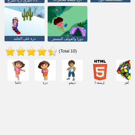
سعيدة 6 الفرق درة المرح
درة على الجليد
دورا والغولف المصغر
(Total 10)
لغز
5 ﻞﻤﺘﻫ
دييغو
درة
داشا