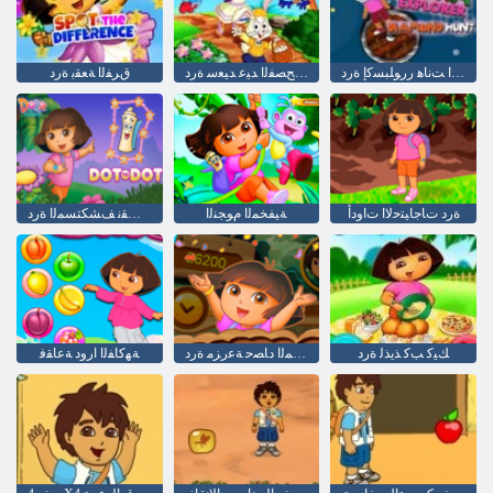
ﺱﺎﻤﻟﺍ ﺖﻧﺎﻫ ﺭﺭﻮﻠﺒﺴﻛﺇ ﺓﺭﺩ
ﻕﺮﻔﻟﺍ ﺔﻌﻘﺑ ﺢﺼﻔﻟﺍ ﺪﻴﻋ ﺪﻴﻌﺳ ﺓﺭﺩ
ﻕﺮﻔﻟﺍ ﺔﻌﻘﺑ ﺓﺭﺩ
ﺓﺭﺩ ﺕﺎﺟﺎﻴﺘﺣﻻ ﺍ ﺕﺍﻭﺩﺃ
ﺔﻴﻔﺨﻤﻟﺍ ﻡﻮﺠﻨﻟﺍ
ﺔﻄﻘﻧ ﻰﻟﺇ ﺔﻄﻘﻧ ﻒﺸﻜﺘﺴﻤﻟﺍ ﺓﺭﺩ
ﻚﻴﻛ ﺐﻛ ﺬﻳﺬﻟ ﺓﺭﺩ
ﻢﺳﻮﻤﻟﺍ ﺩﺎﺼﺣ ﺔﻋﺭﺰﻣ ﺓﺭﺩ
ﺔﻬﻛﺎﻔﻟﺍ ﺍﺭﻭﺩ ﺔﻋﺎﻘﻓ