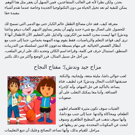
بحذر، ولكن نظرا لأنه في الغالب المتقاعدين، فمن السهل أن يغفر مثل هذا الوهم.
يمكن للبقية لم تعد تخيل الحياة من دون التكنولوجيا الجديدة وخاصة عندما تقدم أشياء
مفيدة حقا.
معرفة كيف، فقد حان مصالح الطفل عالم الكبار حتى مع الدمى التي تسمح لك
للحصول على اتصال مع شيء جديد ولهم أن يشعر يساوي الديهم. ألعاب دييغو وداشا
وندش]؛ انها ليست مجرد الشبه من الكرتون، والدليل على التعليم. الآن الاطفال أنها لا
ترى كيف قواعد التعلم والرياضيات، فقط يقوم بهذه المهمة بحماس، جنبا إلى جنب مع
أبطال القصص الخيالية. في مهام بسيطة مدعوون للاعبين لسلسلة من التدريبات
المنطق، استبدال حرف في كلمة، وقراءة اسم الكائن وتحديد ذلك على ارض الملعب،
من أجل حل سبيل المثال، فرز الوضع وأكثر من ذلك بكثير.
مزاج جيد وندش]؛ مفتاح النجاح
لعب حوالي داشا، مليئة متعة، وإيجابية، والنكتة.
صديقتها الثابت النعال وندش]؛ قرد لطيف، فتاة
يساعد بالتأكيد في حل المهام، وأنه كإجراء
الصداقة، وأننا معا يمكنك التغلب على أي
صعوبات.
الفتيات سوف تكون مثيرة للاهتمام لطهي
الطعام، ومحاكاة والدتها. جنبا إلى جنب مع داشا،
وأنها سوف تذهب في المطبخ الظاهري وسوف
ابحث عن المكونات المحددة، ومن ثم ربطها في
مراحل. للقيام بذلك، وأنها تساعد النصائح وعليك أن تتبع التعليمات.