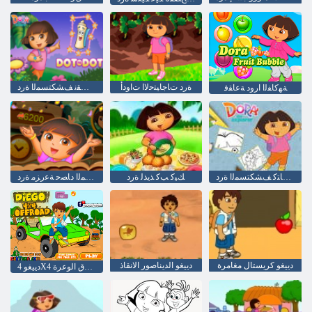
ﺓﺭﺩ ﺕﺎﺟﺎﻴﺘﺣﻻ ﺍ ﺕﺍﻭﺩﺃ
ﺔﻄﻘﻧ ﻰﻟﺇ ﺔﻄﻘﻧ ﻒﺸﻜﺘﺴﻤﻟﺍ ﺓﺭﺩ
ﺔﻬﻛﺎﻔﻟﺍ ﺍﺭﻭﺩ ﺔﻋﺎﻘﻓ
ﻦﻳﻮﻠﺘﻟﺍ ﺏﺎﺘﻛ ﻒﺸﻜﺘﺴﻤﻟﺍ ﺓﺭﺩ
ﻚﻴﻛ ﺐﻛ ﺬﻳﺬﻟ ﺓﺭﺩ
ﻢﺳﻮﻤﻟﺍ ﺩﺎﺼﺣ ﺔﻋﺭﺰﻣ ﺓﺭﺩ
دييغو كريستال مغامرة
دييغو الديناصور الانقاذ
دييغو 4X4 على الطرق الوعرة