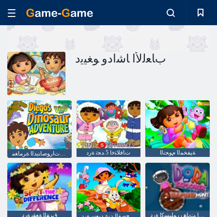
ﺏﺎﻌﻟﻷ ﺍ ﺎﺷﺍﺩﻭ ﻮﻐﻴﻳﺩ
ﺔﻴﻔﺨﻤﻟﺍ ﻡﻮﺠﻨﻟﺍ
ﺕﺎﻓﻼ ﺘﺧﺍ 5 ﺪﺠﺗ ﺓﺭﺩ
ﻮﻐﻴﻳﺩ ﺕﺍﺭﻮﺻﺎﻨﻳﺪﻟﺍ ﺓﺮﻣﺎﻐﻣ
ﺱﺎﻤﻟﺍ ﺖﻧﺎﻫ ﺭﺭﻮﻠﺒﺴﻛﺇ ﺓﺭﺩ
ﻕﺮﻔﻟﺍ ﺔﻌﻘﺑ ﺓﺭﺩ
ﻕﺮﻔﻟﺍ ﺔﻌﻘﺑ ﺢﺼﻔﻟﺍ ﺪﻴﻋ ﺪﻴﻌﺳ ﺓﺭﺩ