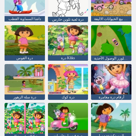
درة محال بيع الحيوانات الاليفة
داشا السماوية القطب
درة لعبة تلوين حارس
درة Kliks
درة القوس
درة إكسبلورر الوصول الأحذية
أرقام درة مغامرة
درة كوك
درة سلة الزهور
المستكشفة دورا
درة فيسبا مغامرات