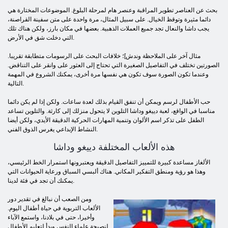
بحث عن العناصر تطوير المراقبة وعنصر هام لمرحلة البلوغ. الموضوعات المختارة هي
دائما مثيرة وتوقظ الخيال. على سبيل المثال، مرة واحدة على متن سفينة القراصنة،
يجب داشا والنعال تجد جميع العملات الذهبية. بعضها في مكان بارز، ولكن هناك تلك
التي دخلت شق في الأرض.
مثال آخر على الملاحظة وندش]؛ خلافات البحث على الرسومات متطابقة تقريبا.
الصورتين تختلف في التفاصيل الصغيرة التي تحتاج إلى العثور على وانقر على التناقض.
وعندما تكون الصورة سوف تكون هي نفسها مرة أخرى، يمكنك الشروع في المهمة
التالية.
حب الأطفال لرسم ويمكن أن تنفق القيام بذلك لعدة ساعات. ولكن إذا لم يكن دائما
مناسبا في الواقع، لعبة دييغو وداشا التلوين لا يتحول منزلك إلى كارثة. والتلوين تساعد
الطفل على تذكر اسم الألوان وتنمية المهارات الحركية الدقيقة الأيدي، ولكن أيضا
النشاط الإبداعي يغرس الذوق الفني.
هذه الألعاب المختلفة دييغو وداشا
الألغاز مساعدة كبيرة للتمييز التفاصيل الدقيقة ويعتبرونها استمرار الخط الرئيسي،
وهذا هو رؤية ومنطق التفكير المكاني. هناك ألبسي السباق ورعاية الحيوانات التي
يمكنك أن تجد في فئة لدينا.
ومن الصعب أن نبالغ في تقدير دور
الألعاب التربوية في حياة أطفال اليوم.
وأخيرا، حتى في بلادنا، واستمع الآباء
لنصيحة علماء النفس وبدأ لتعليم الأطفال