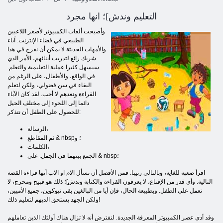
التعليم وندش]؛ انها مجرد
وأصبحت ألعاب الكمبيوتر لأصغر اللاعبين
الطبيعي في فضاء الإنترنت. آباء
والأمهات الحديثة لا يمكن أن نفرح في هذا
شريك رائع لتدريب أبنائهم، الأمر الذي
سيسهل كثيرا عملية التعليمية والتعلم.
في الواقع، والأطفال، على الرغم من
البقاء في سن فضولي، ولكن لتعلم
القراءة ونعدهم لا أحب. لقد كان الآباء
دائما إلى اللجوء إلى مختلف الحيل
للحصول على الطفل أن نتذكر:
الرسالة،
ثم المقاطع & nbsp؛ و
الكلمات،
الجمع بينهما في الجمل. على & nbsp؛
اقرأ صعبة للغاية، وبالتالي رتيبا. فمن الأفضل أن نسأل الام او الاب أنها قراءة القصة
التالية. وأي قدر من الإقناع، لا يعرفون القراءة والكتابة وندش]؛ ذلك هو قبيح ومحرج، لا
تعمل على الطفل. وبطبيعة الحال، فإن أيا من البالغين بقي نيوكوين، جميع الأميين،
ولكن الجهد يستحق الديهم لتعليم ذلك!
وقد أدى عصر الكمبيوتر المعرفة الجديدة. لنفترض أنه لا تزال هناك أولئك الذين تعاملهم