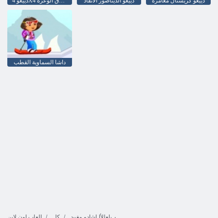
دييغو كريستال مغامرة
دييغو الديناصور الانقاذ
دييغو 4X4 على الطرق الوعرة
داشا السماوية القطب
ﺏﺎﻌﻟﻷ ﺍ ﺎﺷﺍﺩﻭ ﻮﻐﻴﻳﺩ
كل
العاب اون لاين