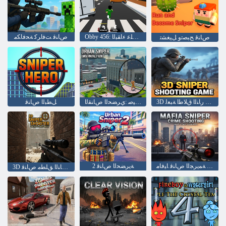
Obby 456: ﺭﺎﺒﺤﻟﺍ ﺔﺒﻌﻟ ﻲﻓ ﺹﺎﻨﻘﻟﺍ ﻦﻣ ﺓﺎﻴﺤﻟﺍ ﺪﻴﻗ ﻰﻠﻋ ءﺎﻘﺒﻟﺍ
ﺹﺎﻨﻗ ﺖﻓﺍﺮﻛ ﺔﺤﻓﺎﻜﻣ
ﺹﺎﻨﻗ ﺢﺒﺼﺗﻭ ﻞﻴﻐﺸﺗ
3D ﺹﺎﻨﻗ ﺭﺎﻨﻟﺍ ﻕﻼ ﻃﺍ ﺔﺒﻌﻟ
ﻲﻠﻔﺴﻟﺍ ﻢﻟﺎﻌﻟﺍ ﺪﻴﺻ :ﻱﺮﻀﺤﻟﺍ ﺹﺎﻨﻘﻟﺍ
ﻞﻄﺒﻟﺍ ﺹﺎﻨﻗ
ﺭﺎﻨﻟﺍ ﻕﻼ ﻃﺍ ﺔﻤﻳﺮﺠﻟﺍ ﺹﺎﻨﻗ ﺎﻴﻓﺎﻣ
2 ﺔﻳﺮﻀﺤﻟﺍ ﺹﺎﻨﻗ
3D ﻝﺎﺼﺗﺍ ﻥﻭﺩ ﺔﻳﺎﻣﺮﻟﺍ ﺏﺎﻌﻟﺃ ﺭﺎﻨﻟﺍ ﻖﻠﻄﻣ ﺹﺎﻨﻗ