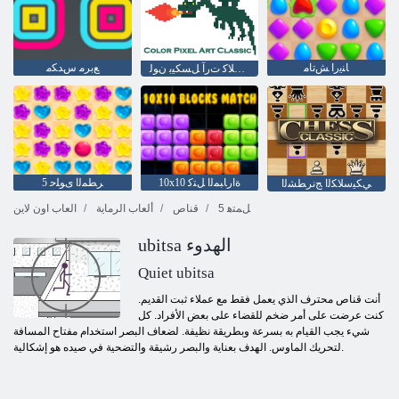
ﺎﻨﻳﺭﺍ ﺶﺗﺎﻣ
ﻊﺑﺮﻣ ﺱﺪﻜﻣ
ﻚﻴﺳﻼ ﻛ ﺕﺭﺁ ﻞﺴﻜﻴﺑ ﻥﻮﻟ
10x10 ﺓﺍﺭﺎﺒﻤﻟﺍ ﻞﺘﻛ
5 ﺮﻄﻤﻟﺍ ﻯﻮﻠﺣ
ﻲﻜﻴﺳﻼ ﻜﻟﺍ ﺞﻧﺮﻄﺸﻟﺍ
5 ﻞﻤﺘﻫ
قناص
ألعاب الرماية
العاب اون لاين
ubitsa الهدوء
Quiet ubitsa
أنت قناص محترف الذي يعمل فقط مع عملاء ثبت القديم.
كنت عرضت على أمر ضخم للقضاء على بعض الأفراد. كل
شيء يجب القيام به بسرعة وبطريقة نظيفة. لضعاف البصر استخدام مفتاح المسافة
لتحريك الماوس. الهدف بعناية والبصر رشيقة والتضحية في صيده هو إشكالية.