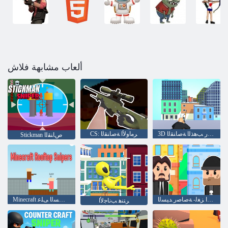
ألعاب مشابهة فلاش
3D ﺵﺍﺭ ﺐﻫﺬﻟﺍ ﺔﺻﺎﻨﻘﻟﺍ
CS: ﺮﻣﺍﻭﻷ ﺍ ﺔﺻﺎﻨﻘﻟﺍ
Stickman ﺹﺎﻨﻘﻟﺍ
ﺱﻮﺳﺎﺠﻟﺍ ﺰﻐﻟ- ﺔﺻﺎﺻﺭ ﺪﻴﺴﻟﺍ
Minecraft ﺔﺻﺎﻨﻘﻟﺍ ﺢﻄﺴﻟﺍ ﻰﻠﻋ
ﺮﺘﻨﻫ ﺐﻧﺎﺟﻷ ﺍ