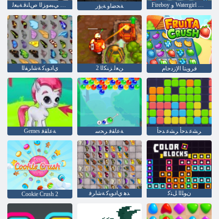
Fireboy ﻭ Watergirl 4: Crystal Temple
ﺭﺎﻨﻟﺍ ﻖﻠﻄﻣ ﻲﺒﻣﻭﺰﻟﺍ ﺹﺎﻨﻗ ﺔﺒﻌﻟ
ﺔﺤﺿﺍﻭ ﺔﻳﺅﺭ
2 ﻦﻌﻟ ﺰﻨﻜﻟﺍ
ﻱﺍﺩﻮﻴﻛ ﺔﺷﺍﺮﻔﻟﺍ
فرويتا الإزدحام
ﺮﺸﻋ ﺪﺣﺃ ﺮﺸﻋ ﺪﺣﺃ
ﺔﻋﺎﻘﻓ ﺮﺤﺳ
Gemes ﺔﻋﺎﻘﻓ
ﻥﻮﻠﻟﺍ ﻞﺘﻛ
ﺪﻫ ﻱﺍﺩﻮﻴﻛ ﺔﺷﺍﺮﻓ
Cookie Crush 2