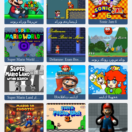
ﻞﻴﺳﺍﺭﺪﻐﻳ ﻮﻳﺭﺎﻣ
ﺱﺮﻔﻟﺍ ﻮﻳﺭﺎﻣ ﺮﺑﻮﺳ
Sonic Jam 6
ﻮﻧﺎﻣ ﺱﻭﺮﺑ ﺭﻮﺘﻛﺩ ﺮﺑﻮﺳ
Deltarune: Eram Boss in Mario
Super Mario World Legend of the Four Keys
ﺔﺠﻬﺒﻟﺍ ﻙﺎﺒﺳ
ﻙﺎﺒﺳ ﺕﺎﻓﻼ ﺘﺧﻻ ﺍ
Super Mario Land ﺮﻔﺼﻟﺍ ﻞﺧﺍﺩ