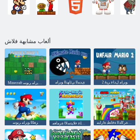
ألعاب مشابهة فلاش
2 ﻮﻳﺭﺎﻣ ﻝﺩﺎﻋ ﺮﻴﻏ
ﻯﺪﻤﻟﺍ ﻲﺋﺎﻬﻨﻟﺍ ﻮﻳﺭﺎﻣ
Minecraft ﺔﻌﺒﻄﻟﺍ ﻮﻳﺭﺎﻣ ﺮﺑﻮﺳ
ﻮﻳﺭﺎﻣ ﺮﺑﻮﺳ ﺓﺮﻛﺍﺬﻟﺍ ﺔﻗﺎﻄﺑ ﺓﺍﺭﺎﺒﻣ
ﺰﻐﻠﻟﺍ ﻮﻳﺭﺎﻣ ﺮﺑﻮﺳ
ﻮﻳﺭﺎﻣ ﻰﻠﻋ ءﻼ ﻴﺘﺳﻻ ﺍ ﺓﺮﻣﺎﻐﻣ