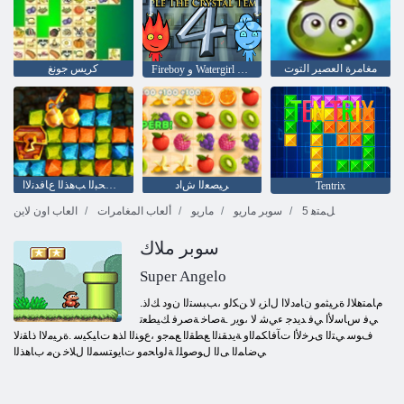
مغامرة العصير التوت
كريس جونغ
Fireboy ﻭ Watergirl 4: Crystal Temple
ﺮﻴﺼﻌﻟﺍ ﺵﺍﺩ
ﺰﻨﻜﻟﺍ ﻦﻋ ﺚﺤﺒﻟﺍ ﺐﻫﺬﻟﺍ ﻉﺎﻓﺪﻧﻻ ﺍ
Tentrix
5 ﻞﻤﺘﻫ
سوبر ماريو
ماريو
ألعاب المغامرات
العاب اون لاين
سوبر ملاك
Super Angelo
.ﻡﺎﻤﺘﻫﻼ ﻟ ﺓﺮﻴﺜﻣﻭ ﻥﺎﻣﺩﻻ ﺍ ﻝﺍﺰﻳ ﻻ ﻦﻜﻟﻭ ،ﺐﺒﺴﺘﻟﺍ ﻥﻭﺩ ﻚﻟﺫ
ﻲﻓ ﺱﺎﺳﻷ ﺍ ﻲﻓ ﺪﻳﺪﺟ ءﻲﺷ ﻻ ،ﻮﻳﺭ .ﺔﺻﺎﺧ ﺔﺻﺮﻓ ﻚﻴﻄﻌﺗ
ﻑﻮﺳ ﻲﺘﻟﺍ ﻯﺮﺧﻷ ﺍ ﺕﺂﻓﺎﻜﻤﻟﺍﻭ ﺔﻳﺪﻘﻨﻟﺍ ﻊﻄﻘﻟﺍ ﻊﻤﺟﻭ ،ﻉﻮﻨﻟﺍ ﺍﺬﻫ ﺕﺎﻴﻜﻴﺳ .ﺓﺮﻴﻣﻻ ﺍ ﺫﺎﻘﻧﻻ
ﻲﺿﺎﻤﻟﺍ ﻰﻟﺍ ﻝﻮﺻﻮﻠﻟ ﺔﻟﻭﺎﺤﻣﻭ ﺕﺎﻳﻮﺘﺴﻤﻟﺍ ﻝﻼ ﺧ ﻦﻣ ﺏﺎﻫﺬﻟﺍ