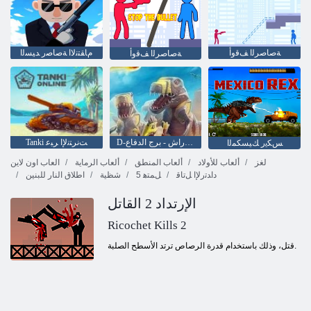
ﺔﺻﺎﺻﺮﻟﺍ ﻒﻗﻭﺃ
ﻡﺎﻘﺘﻧﻻ ﺍ ﺔﺻﺎﺻﺭ ﺪﻴﺴﻟﺍ
ﺔﺻﺎﺻﺮﻟﺍ ﻒﻗﻭﺃ
D-يوم: راش - برج الدفاع
Tanki ﺖﻧﺮﺘﻧﻹ ﺍ ﺮﺒﻋ
ﺲﻜﻳﺭ ﻚﻴﺴﻜﻤﻟﺍ
لغز
ألعاب للأولاد
ألعاب المنطق
ألعاب الرماية
العاب اون لاين
ﺩﺍﺪﺗﺭﻹ ﺍ ﻞﺗﺎﻗ
5 ﻞﻤﺘﻫ
شظية
اطلاق النار للبنين
الإرتداد 2 القاتل
Ricochet Kills 2
قتل، وذلك باستخدام قدرة الرصاص ترتد الأسطح الصلبة.