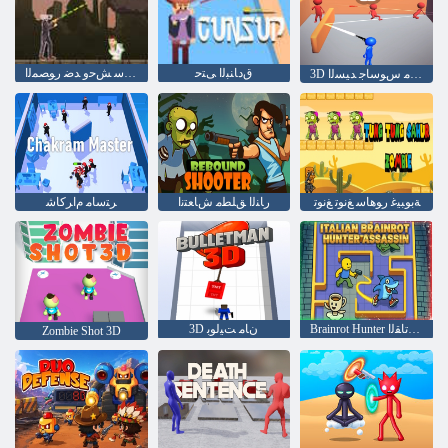
ﻕﺩﺎﻨﺒﻟﺍ ﻰﺘﺣ
ﺔﻌﺘﻤﻣ ﺔﻛﺮﻌﻣ :ﻱﺪﻴﺒﻴﻜﺳ ﺶﺣﻭ ﺪﺿ ﺭﻮﺼﻤﻟﺍ
3D ﺭﺎﻨﻟﺍ ﻖﻠﻄﻣ ﺱﻮﺳﺎﺟ ﺪﻴﺴﻟﺍ
ﺔﺑﻮﺒﻴﻏ ﺭﻮﻫﺎﺳ ﻎﻧﻮﺗ ﻎﻧﻮﺗ
ﺭﺎﻨﻟﺍ ﻖﻠﻄﻣ ﺵﺎﻌﺘﻧﺍ
ﺮﺘﺳﺎﻣ ﻡﺍﺮﻛﺎﺷ
Brainrot Hunter ﻲﻟﺎﻄﻳﻹ ﺍ ﻞﺗﺎﻘﻟﺍ
3D ﻥﺎﻣ ﺖﻴﻟﻮﺑ
Zombie Shot 3D