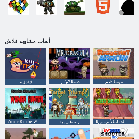
ألعاب مشابهة فلاش
ﻢﻬﺴﻟﺍ ﺩﺍﺪﺗﺭﺍ
.ﺪﻴﺴﻟﺍ ﻻ ﻮﻛﺍﺭﺩ
ﻚﻟﺫ ﻞﺘﻗﺍ
ﺖﻧﺮﺘﻧﻹ ﺍ ﻰﻠﻋ ءﺎﻴﺒﻏﻷ ﺍ ﻲﺒﻣﻭﺰﻟﺍ
Zombie Ricochet Women Hunter
ﺭﺎﺼﺘﻧﺍ ﻑﺪﻬﻟﺍ