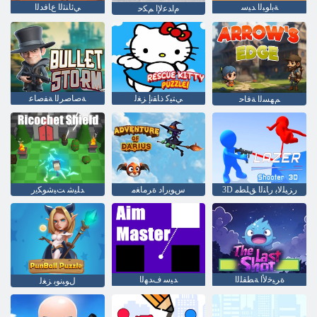
ﺔﺑﺍﻮﺒﻟﺍ ﺪﻴﺳ
ﻲﺋﺎﻨﺜﻟﺍ ﻉﺎﻓﺪﻟﺍ
ﻡﺍﺪﻋﻹ ﺍ ﻢﻜﺣ
ﻲﺘﻴﻛ ﺫﺎﻘﻧﺇ ﺰﻐﻟ
ﺔﺻﺎﺻﺮﻟﺍ ﺔﻔﺻﺎﻋ
ﻢﻬﺴﻟﺍ ﺔﻓﺎﺣ
3D ﺭﺰﻴﻠﻟﺎﺑ ﺭﺎﻨﻟﺍ ﻖﻠﻄﻣ
ﺱﻮﻳﺭﺍﺩ ﺓﺮﻣﺎﻐﻣ
ﺪﻠﻴﺷ ﺖﻴﺷﻮﻜﻳﺭ
ﺓﺮﻴﺧﻷ ﺍ ﺔﻄﻘﻠﻟﺍ
ﺪﻴﺳ ﻑﺪﻬﻟﺍ
ﻝﻮﺒﻧﻮﺑ ﺰﻐﻟ