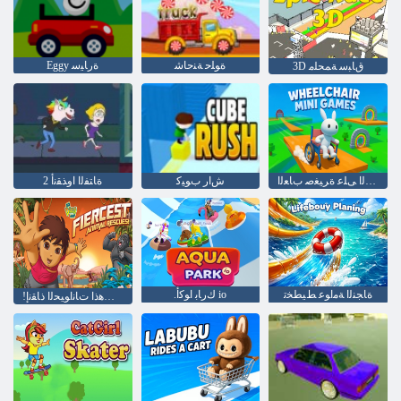
ﺓﻮﻠﺣ ﺔﻨﺣﺎﺷ
Eggy ﺓﺭﺎﻴﺳ
3D ﻕﺎﺒﺳ ﺔﻤﺤﻠﻣ
ﺔﻛﺮﺤﺘﻤﻟﺍ ﻲﺳﺍﺮﻜﻟﺍ ﻰﻠﻋ ﺓﺮﻴﻐﺻ ﺏﺎﻌﻟﺍ
ﺵﺍﺭ ﺏﻮﻴﻛ
2 ﺓﺎﺘﻔﻟﺍ ﺍﻭﺬﻘﻧﺃ
ﺓﺎﺠﻨﻟﺍ ﺔﻣﺍﻮﻋ ﻂﻴﻄﺨﺗ
.ﻙﺭﺎﺑ ﺍﻮﻛﺃ io
!ﺐﻫﺫﺍ ﻮﻐﻴﻳﺩ ﺐﻫﺫﺍ ﺕﺎﻧﺍﻮﻴﺤﻟﺍ ﺫﺎﻘﻧﺇ