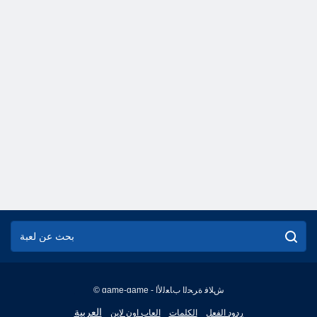
© game-game - ﺵﻼ ﻓ ﺓﺮﺤﻟﺍ ﺏﺎﻌﻟﻷ ﺍ
English
العربية
ردود الفعل
الكلمات
العاب اون لاين