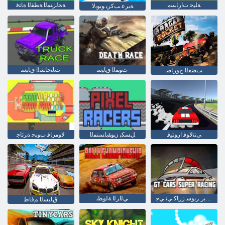
ﺔﻠﻴﺣ ﺕﺍﺭﺎﺴﻣ
ﺔﺠﻟﺰﺘﻤﻟﺍ ﺔﻄﻘﻟﺍ ﺓﺎﺘﻓ
ﺕﻮﻤﻟﺍ ﻕﺎﺒﺳ
ﺕﺎﻨﺣﺎﺸﻟﺍ ﻕﺎﺒﺳ
ﺐﻀﻐﻟﺍ ﺥﻭﺭﺎﺻ
ﻲﺘﻧﻻ ﻮﻓ ﺍﺭﻮﺘﻴﻓ
ﻞﺴﻜﺑ ﻥﻮﻘﺑﺎﺴﺘﻤﻟﺍ
ﻻ ﻮﻣﺭﺎﻓ ﺏﻮﺒﺣ ﺓﺰﺋﺎﺟ
ﻎﻨﻴﺴﻳﺭ ﺮﺑﻮﺳ ﺯﺭﺎﻛ ﻲﺗ ﻲﺟ
ﻲﻟﺍﺮﻟﺍ ﺔﻟﻮﻄﺑ
ﻕﺎﺒﺴﻟﺍ ﻢﻗﺎﻃ