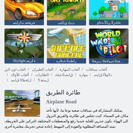
ﺔﻠﺣﺮﻟﺍ ﺮﺜﻛﺃ ﺪﺣﺍﻭ
ﺓﺮﻴﻐﺻ ﺕﺍﺭﺎﻴﺳ
ﺖﻳﺎﻧ ﻱﺎﻜﺳ
ﺭﺎﻄﻤﻟﺍ ﺔﺒﻗﺍﺮﻣ
Skyfight ﺔﻛﺮﻌﻣ
ﺔﻴﺒﻳﺮﺠﺘﻟﺍ ﺔﻴﻤﻟﺎﻌﻟﺍ ﺏﺮﺤﻟﺍ
ألعاب سباقات
ألعاب المهارة
ألعاب الطيران
العاب اون لاين
ﺩﻻ ﻭﻸ ﻟ ﻕﺎﺒﺳ
مهارة
ﻕﺎﺒﺴﻟﺍ ﺔﺒﻠﺣ
الطائرات
ألعاب للأولاد
5 ﻞﻤﺘﻫ
ﻝﺎﻔﻃﻻ ﺍ ﻕﺎﺒﺳ
طائرة الطريق
Airplane Road
يمكنك المشاركة في سباقات صعبة نوعا ما، لأنها تأخذ
مكان في السماء. كنت تجلس في طائرته والفريق النزول
الى الهواء. نكون حذرين للغاية عندما رفع والمنعطفات المختلفة. التركيز على الخريطة،
تمتد المسافة المطلوبة والعودة إلى المهبط. إعادة شحن تجربتك مغامرة أخرى.