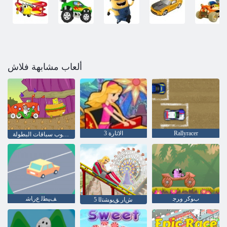
ألعاب مشابهة فلاش
Rallyracer
الاثارة 3
سبونجبوب سباقات البطولة
ﺏﻮﻛﺭ ﻭﺮﺟ
ﻒﻴﻄﻟ ﻉﺭﺎﺷ
5 ﺵﺍﺭ ﻖﻳﻮﺸﺘﻟﺍ