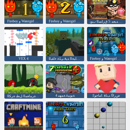
Fireboy ﻭ Watergirl 2: ﻒﻴﻔﺨﻟﺍ ﺪﺒﻌﻤﻟﺍ
Fireboy ﻭ Watergirl 1: ﺔﺑﺎﻐﻟﺍ ﺪﺒﻌﻣ
ﺓﺮﻣﺎﻐﻤﻟﺍ ﺪﺒﻌﻣ :5 ﻕﺭﺎﺴﻟﺍ ﺏﻮﺑ
Fireboy ﻭ Watergirl 5: ﺮﺻﺎﻨﻋ
ﻞﺴﻜﺑ ﺓﺎﻴﺤﻟﺍ ﺪﻴﻗ ﻰﻠﻋ ءﺎﻘﺒﻟﺍ
VEX 4
ﺽﺭﻷ ﺍ ﺐﻠﻗ :ﺎﻣﺎﺟﻮﻛ
4 ﺔﺑﻮﺒﻴﻏ ﺔﻤﻬﻣ
ﺮﻤﺣﻷ ﺍ ﺪﺗﺮﺗ ﺓﺮﻜﻟﺍ :ﺓﺮﻣﺎﻐﻤﻟﺍ ﻞﻄﺑ ﺓﺮﻜﻟﺍ