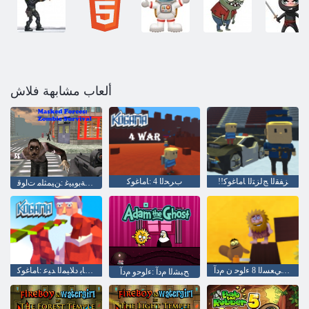
ألعاب مشابهة فلاش
!!ﺰﻔﻘﻟﺍ ﺞﻟﺰﺘﻟﺍ ﺎﻣﺎﻏﻮﻛ
ﺏﺮﺤﻟﺍ 4 :ﺎﻣﺎﻏﻮﻛ
ﺓﺎﻴﺤﻟﺍ ﺪﻴﻗ ﻰﻠﻋ ءﺎﻘﺒﻟﺍ ﺔﺑﻮﺒﻴﻏ :ﻦﻴﻤﺜﻠﻣ ﺕﺍﻮﻗ
ﺐﺤﻟﺍ ﻲﻌﺴﻟﺍ 8 ءﺍﻮﺣ ﻥ ﻡﺩﺁ
ﺭﻮﻛﺭﺎﺑ ﺩﻼ ﻴﻤﻟﺍ ﺪﻴﻋ :ﺎﻣﺎﻏﻮﻛ
ﺢﺒﺸﻟﺍ ﻡﺩﺁ :ءﺍﻮﺣﻭ ﻡﺩﺁ