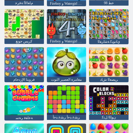
خط 98
ﻡﺎﻐﻟﻷ ﺍ ﺔﻓﺮﺣ
Fireboy ﻭ Watergirl 6: ﺔﻴﻓﺍﺮﺧ ﺕﺎﻳﺎﻜﺣ
Fireboy ﻭ Watergirl 4: Crystal Temple
كريس جونغ
ﻱﺍﺩﻮﻴﻛ ﺔﺷﺍﺮﻔﻟﺍ
ﺮﻴﺼﻌﻟﺍ ﺵﺍﺩ
مغامرة العصير التوت
فرويتا الإزدحام
ﻥﻮﻠﻟﺍ ﻞﺘﻛ
ﺮﺸﻋ ﺪﺣﺃ ﺮﺸﻋ ﺪﺣﺃ
ﺔﻋﺎﻘﻓ ﺮﺤﺳ