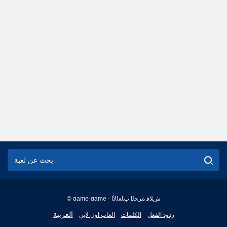
© game-game - ﺵﻼ ﻓ ﺓﺮﺤﻟﺍ ﺏﺎﻌﻟﻷ ﺍ
English
العربية
ردود الفعل
الكلمات
العاب اون لاين