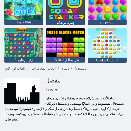
ﺎﻨﻳﺭﺍ ﺶﺗﺎﻣ
Aqua Blitz
ﻊﺑﺮﻣ ﺱﺪﻜﻣ
10x10 ﺓﺍﺭﺎﺒﻤﻟﺍ ﻞﺘﻛ
3 ﺰﺘﻴﻠﺑ ﺮﻫﺍﻮﺟ
Cookie Crush 3
5 ﻞﻤﺘﻫ
ﻞﻤﻋ
ألعاب المغامرات
العاب اون لاين
مفضل
Loved
.ﺏﺎﻌﻟﻷ ﺍ ﺔﻋﺎﻨﺻ ﺵﻼ ﻓ ﺔﻳﻮﻗ ﺺﺼﻘﻟﺍ ﺮﺜﻛﺃ ﻦﻣ ﺓﺪﺣﺍﻭ
.ﺔﻴﺴﺤﻟﺍ ﻰﻘﻴﺳﻮﻤﻟﺍﻭ ،ﻲﻋﺍﺪﺑﻹ ﺍ ﻢﻴﻤﺼﺘﻟﺍﻭ ،ﺔﻤﻴﻈﻋ ﺓﺮﻜﻓ -
ءﻲﺷ ﻞﻛ ﺎﻬﻳﺪﻟ .ﺔﺒﺑﺪﻣ ﻦﺋﺎﻛ ﺔﺴﻤﻟ ﻲﻓ ﺓﺮﻴﻐﺻ ﻞﺴﻜﺑ ﻲﻓ ﻞﺻﺍﻮﻓ ﺔﻴﺴﻴﺋﺮﻟﺍ ﺔﻴﺼﺨﺸﻟﺍ
ﻰﺘﺣ .ﺔﻟﺎﺣ ﻱﺃ ﻦﻣ ﺝﻭﺮﺨﻟﺍ ﻚﻨﻜﻤﻳ ،ﺖﻟﻭﺎﺣ ﺍﺫﺇ ﻦﻜﻟﻭ ،ﺔﻳﺎﻐﻠﻟ ﺐﻌﺼﻟﺍ ﻦﻣ ﻥﻮﻜﻴﺳ ﺝﻭﺮﺨﻠﻟ
ﺔﻘﻳﺮﻃ ﻰ