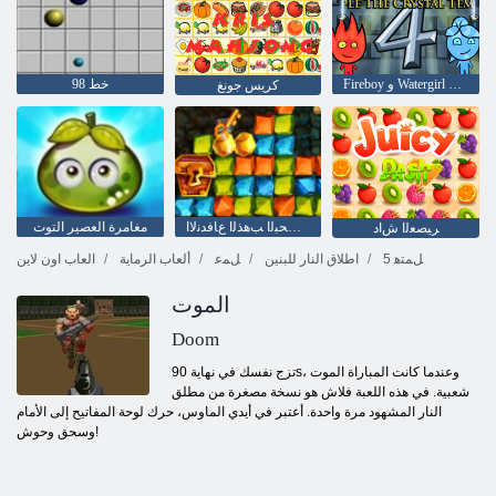
Fireboy ﻭ Watergirl 4: Crystal Temple
خط 98
كريس جونغ
ﺰﻨﻜﻟﺍ ﻦﻋ ﺚﺤﺒﻟﺍ ﺐﻫﺬﻟﺍ ﻉﺎﻓﺪﻧﻻ ﺍ
مغامرة العصير التوت
ﺮﻴﺼﻌﻟﺍ ﺵﺍﺩ
5 ﻞﻤﺘﻫ
اطلاق النار للبنين
ﻞﻤﻋ
ألعاب الرماية
العاب اون لاين
الموت
Doom
تزج نفسك في نهاية 90s، وعندما كانت المباراة الموت
شعبية. في هذه اللعبة فلاش هو نسخة مصغرة من مطلق
النار المشهود مرة واحدة. أعتبر في أيدي الماوس، حرك لوحة المفاتيح إلى الأمام
وسحق وحوش!