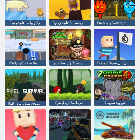
ﺐﺤﻟﺍ ﻲﻌﺴﻟﺍ 8 ءﺍﻮﺣ ﻥ ﻡﺩﺁ
ﺮﻛﺍﻮﺒﻴﻠﺳ :ءﺍﻮﺣﻭ ﻡﺩﺁ
Fireboy ﻭ Watergirl 1: ﺔﺑﺎﻐﻟﺍ ﺪﺒﻌﻣ
ﻢﻠﻌﻟﺍ ﻰﻟﺇ ﻝﻮﺻﻮﻟﺍ :ﺎﻣﺎﻏﻮﻛ
ﺓﺮﻣﺎﻐﻤﻟﺍ ﺪﺒﻌﻣ :5 ﻕﺭﺎﺴﻟﺍ ﺏﻮﺑ
.ﺓﻮﺠﻔﻟﺍ ﺔﻴﻋﻮﺘﻟﺍﻭ ﻡﻼ ﻋﻹ ﺍ
4 ﺔﺑﻮﺒﻴﻏ ﺔﻤﻬﻣ
ﺮﻤﺣﻷ ﺍ ﺪﺗﺮﺗ ﺓﺮﻜﻟﺍ :ﺓﺮﻣﺎﻐﻤﻟﺍ ﻞﻄﺑ ﺓﺮﻜﻟﺍ
ﻞﺴﻜﺑ ﺓﺎﻴﺤﻟﺍ ﺪﻴﻗ ﻰﻠﻋ ءﺎﻘﺒﻟﺍ