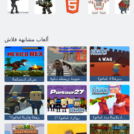
ألعاب مشابهة فلاش
ﺏﺮﺤﻟﺍ 4 :ﺎﻣﺎﻏﻮﻛ
ﺓﺎﻴﺤﻟﺍ ﺪﻴﻗ ﻰﻠﻋ ءﺎﻘﺒﻟﺍ ﺔﺑﻮﺒﻴﻏ :ﻦﻴﻤﺜﻠﻣ ﺕﺍﻮﻗ
ﺲﻜﻳﺭ ﻚﻴﺴﻜﻤﻟﺍ
ﺭﻮﻛﺭﺎﺑ ﺩﻼ ﻴﻤﻟﺍ ﺪﻴﻋ :ﺎﻣﺎﻏﻮﻛ
!!ﺰﻔﻘﻟﺍ ﺞﻟﺰﺘﻟﺍ ﺎﻣﺎﻏﻮﻛ
27 ﺭﻮﻛﺭﺎﺑ :ﺎﻣﺎﻏﻮﻛ