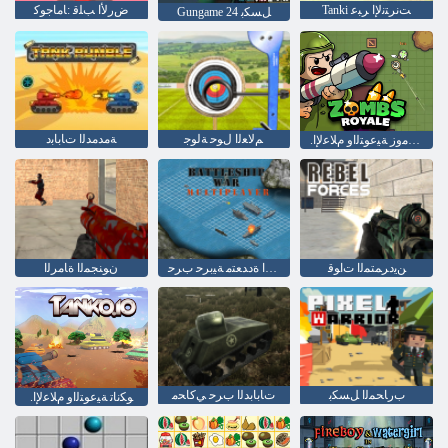
Tanki ﺖﻧﺮﺘﻧﻹ ﺍ ﺮﺒﻋ
ﺽﺭﻷ ﺍ ﺐﻠﻗ :ﺎﻣﺎﺟﻮﻛ
Gungame 24 ﻞﺴﻜﺑ
ﻢﻟﺎﻌﻟﺍ ﻝﻮﺣ ﺔﻟﻮﺟ
ﺔﻣﺪﻣﺪﻟﺍ ﺕﺎﺑﺎﺑﺩ
.ﻝﺎﻳﻭﺭ ﺰﻣﻭﺯ ﺔﻴﻋﻮﺘﻟﺍﻭ ﻡﻼ ﻋﻹ ﺍ
ﻦﻳﺩﺮﻤﺘﻤﻟﺍ ﺕﺍﻮﻗ
ﻦﻴﺒﻋﻼ ﻟﺍ ﺓﺩﺪﻌﺘﻣ ﺔﻴﺑﺮﺣ ﺏﺮﺣ
ﻥﻮﻨﺠﻤﻟﺍ ﺓﺎﻣﺮﻟﺍ
ﺏﺭﺎﺤﻤﻟﺍ ﻞﺴﻜﺑ
ﺕﺎﺑﺎﺑﺪﻟﺍ ﺏﺮﺣ ﻲﻛﺎﺤﻣ
.ﻮﻜﻧﺎﺗ ﺔﻴﻋﻮﺘﻟﺍﻭ ﻡﻼ ﻋﻹ ﺍ