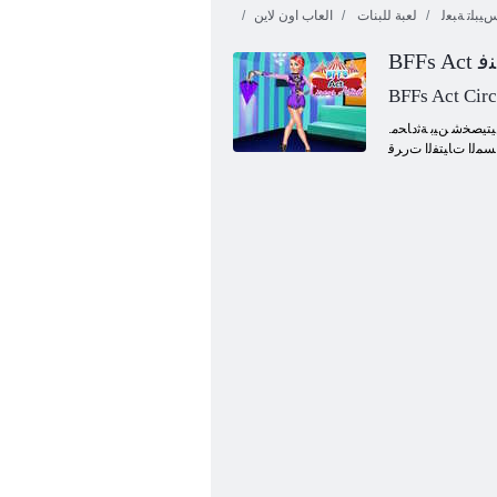
ﻴﺒﻠﺗ ﺔﺒﻌﻟ
لعبة للبنات
العاب اون لاين
ﺎﻨﻓ
BFFs Act Circ
.ﻝﻭﻷ ﺍ ﺽﺮﻌﻟﺍ ﺮﻛﺍﺬﺗ ءﺍﺮﺸﺑ ﺭﻮﻔﻟﺍ ﻰﻠﻋ ﺍﻮﻣﺎﻗ ، ﻢﻬﺘﻨﻳﺪﻣ ﻰﻟﺇ ﺮﻴﺒﻜﻟﺍ ﻙﺮﻴ .ءﺍﺩﻸ ﻟ ﻙﺮﻴﺴﻟﺍ ﻲﻧﺎﻨﻓ ﺪﻌﺘﺴﻳ ﻒﻴﻛ ﺔﻓﺮﻌﻤﻟ ، ﺔﻘﻄﻨﻤﻟﺍ ﻲﻓ ﻝﻮﺠﺘﻟﺍ ﺕﺎﻴﺘﻔﻟﺍ .ﻙﺮﻴﺴﻟﺍ ﺮﻳﺪﻣ ﺪﻴﻛﺄﺘﻟﺎﺑ ﻥﺎﻛ ﺎﻤﻫﺪﺣﺃ ، ﻦﻴﺘﻴﺼﺨﺷ ﻦﻴﺑ ﺔﺛﺩﺎﺤﻣ
ﺱﺎﺒﻠﻟﺍ ﺊﻃﺎﺷ