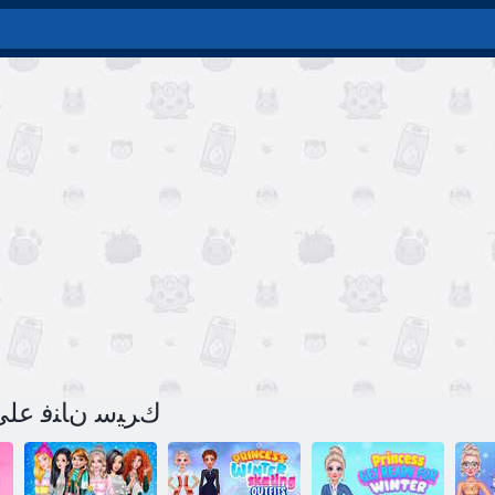
لعبة BFFs Act ﻙﺮﻴﺳ ﻥﺎﻨ