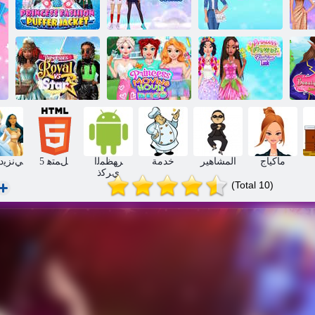
ﺪﻴﻠﺠﻟﺍ ﻰﻠﻋ
ﻴﻟ
ءﺎﺘﺸﻟﺍ ﻞﺼﻔﻟ
ﺞﻟﺰﺘﻠﻟ ﺔﻳﻮﺘﺸﻟﺍ
ﺔﺨﻔﺘﻨﻣ ﺓﺮﺘﺳ
 ﺍ
ﺪﻌﺘﺴﺗ ﺓﺮﻴﻣﻷ ﺍ
ﺓﺮﻴﻣﻷ ﺍ ﺲﺑﻼ ﻣ
ﺕﺍﺮﻴﻣﻷ ﺍ ءﺎﻳﺯﺃ
ﻪﻛﺮﺤﺘﻤﻟﺍ
ﺓﺮﻫﺯ ﺓﺮﻴﻣﻷ ﺍ
ﺕﺍﺮﻴﻣﻻ ﺍ ﺖﻴﺑ
ﺭﺎﺘﺳ ﻞﺑﺎﻘﻣ
ﺎﻣ
ءﺎﻳﺯﺃ ﺓﺮﻈﻧ
ﺕﺍﺭﻮﻜﻳﺩ
ﻲﻜﻠﻤﻟﺍ ﺕﺍﺮﻴﻣﻷ ﺍ
ماكياج
المشاهير
خدمة
ﺮﻬﻈﻤﻟﺍ
5 ﻞﻤﺘﻫ
ﻲﻧﺰﻳﺩ 
ﻱﺮﻛﺫ
(Total 10)