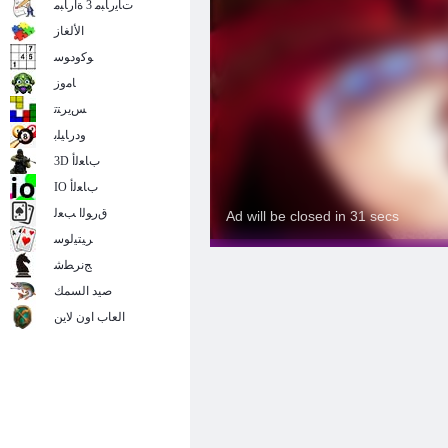
ﺕﺎﻳﺭﺎﺒﻣ 3 ﺓﺍﺭﺎﺒﻣ
الألغاز
ﻮﻛﻭﺩﻮﺳ
ﺎﻣﻭﺯ
ﺲﻳﺮﺘﺗ
ﻭﺩﺭﺎﻴﻠﺑ
3D ﺏﺎﻌﻟﺃ
IO ﺏﺎﻌﻟﺃ
ﻕﺭﻮﻟﺍ ﺐﻌﻟ
ﺮﻴﺘﻴﻟﻮﺳ
ﺞﻧﺮﻄﺷ
صيد السمك
العاب اون لاين