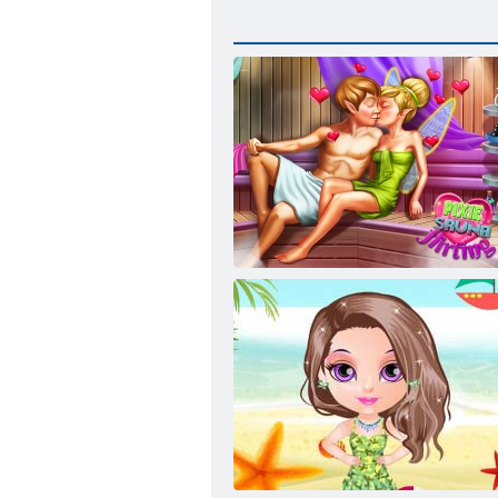
ﺡﺰﻤﻳ ﺎﻧﻭﺎﺳ ﺚﺑﺎﻋ