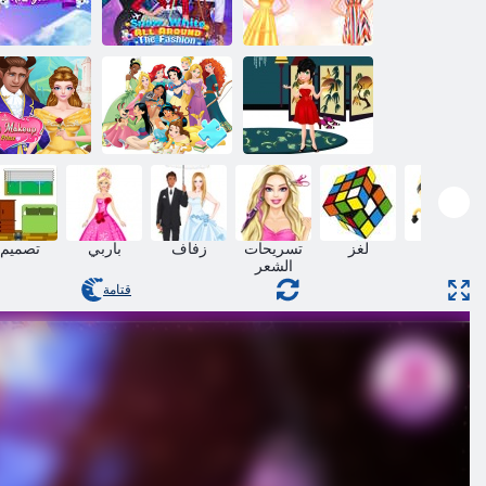
ﺔﺿﻮﻤﻟﺍ ءﺎﺤﻧﺃ
ﺝﺎﻴﻜﻤﻠﻟ ﺓﺮﻴﻣﻷ ﺍ
ﻊﻴﻤﺟ ﻲﻓ ﺖﻳﺍﻭ
ﺔﻨﺴﻟﺍ ﺱﺃﺭ ﺔﻠ
ﻥﻮﻟﺎﺻ
ﻮﻨﺳ
ﺓﺪﻤﺠﻤﻟﺍ ﺓﺮﻴﻣﻷ
ﺱﺎﺒﻠﻟﺍ ﻰﺘﺣ
ﻲﻧﺰﻳﺩ ﺓﺮﻴﻣﺃ
ﺮﻴﻣﻷ ﺍ ﻆﻔﺣ
ﺓﺎﺘﻓ ﻲﺘﻛ
:ﺰﻐﻠﻟﺍ
ﻝﺎﻤﺠﻟﺍ ﺝﺎﻴﻛ
مهارة
لغز
تسريحات
زفاف
باربي
تصميم
الشعر
قتامة