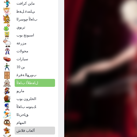
ماين كرافت
ﻲﻠﺴﻋ ﻞﻔﻃ
ﺏﺎﻌﻟﺃ ﻡﻮﺳﺮﻟﺍ
تربوي
اسبونج بوب
مزرعة
محولات
سيارات
بن 10
ﺏﻭﺮﻬﻟﺍ ﺔﻓﺮﻏ
ﻝﺎﻔﻃﻸ ﻟ ﺏﺎﻌﻟﺃ
ماريو
الحلزون بوب
ﻚﻴﻧﻮﺳ ﺏﺎﻌﻟﺃ
ﻖﻠﺣﺰﺘﻟﺍ
المهام
ألعاب فلاش