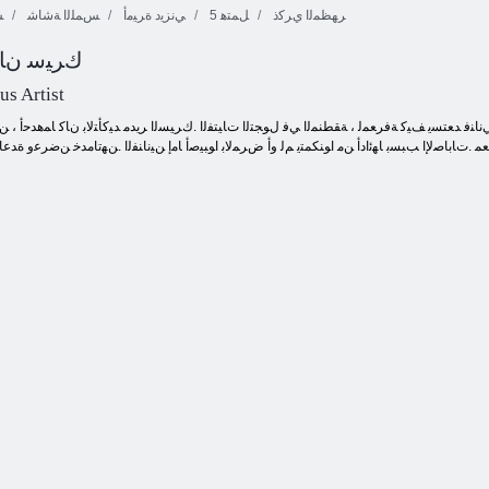
ﺮﻬﻈﻤﻟﺍ ﻱﺮﻛﺫ
5 ﻞﻤﺘﻫ
ﻲﻧﺰﻳﺩ ﺓﺮﻴﻣﺃ
ﺲﻤﻠﻟﺍ ﺔﺷﺎﺷ
ﺲ
BFFs Act ﻙﺮﻴﺳ ﻥ
ﺰﻨﻜﻟﺍ ﻦﻋ ﺚﺤﺒﻟﺍ
ﺐﻫﺬﻟﺍ ﻉﺎﻓﺪﻧﻻ ﺍ
ﺲﻤﻴﺟ ﺮﺘﺴﺘﻣ
2 ﺽﺭﻷ ﺍ ﻎﻧﺩﻮﺑ
us Artist