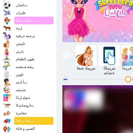
ﺕﺎﺿﺎﻳﺭ
طيران
ﺕﺎﻨﺒﻠﻟ ﺏﺎﻌﻟﺃ
ﻞﻴﺧ
ترجمة حرفية
تلبيس
باربي
طهي الطعام
ﺮﻌﺷ ﻒﻔﺼﻣ
ﺓﺮﻴﻣﺃ
ﺲﻤﻠﻟﺍ
ﺲﻴﺒﻠﺗ ﺔﺒﻌﻟ
ﺔﺷﺎﺷ
تلوين
ﺏﺃ ﻚﻴﻣ
ﺓﺪﻤﺠﻣ
ﻮﺗﻮﺗ ﺔﻗﺭﺎﺧ ﺲﺑﻼ ﻣ ﻲﻌﻣ ﻢﻴﻤﺼﺗ
ﺔﻧﻮﻠﻣ ﻞﺘﻛ
ﺕﺍﺭﻮﺻﺎﻨﻳﺪﻟﺍ
مغامرة
ﻦﻴﻨﺛﻻ ﺏﺎﻌﻟﺃ
الصبي و فتاة