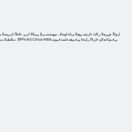
ﺕﻼ ﻄﺒﻟﺍ ﺖﻌﻤ .ﺕﺎﺑﺎﺻﻹ ﺍ ﺐﺒﺴﺑ ﺎﻬﺋﺍﺩﺃ ﻦﻣ ﺍﻮﻨﻜﻤﺘﻳ ﻢﻟ ﻭﺃ ﺽﺮﻤﻟﺎﺑ ﺍﻮﺒﻴﺻﺃ ﺎﻣﺇ ﻦﻴﻧﺎﻨﻔﻟﺍ .ﻦﻬﺗﺎﻣﺪﺧ ﻦﺿﺮﻋﻭ ﺓﺪﻋﺎﺴﻤﻟﺍ ﺕﺎﻴﺘﻔﻟﺍ ﺕﺭﺮﻗ .BFFs Act Circus Artist ﻲﻓ ﻢﺋﺎﻋﺪﻟﺍﻭ ءﺎﻳﺯﻷ ﺍ ﺭﺎﻴﺘﺧﺍ ﻲﻓ ﻢﻫﺪﻋﺎﺴﺗ ﻑﻮﺳ