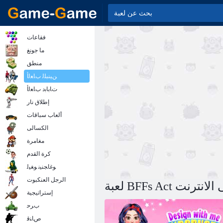
فقاعات
ما جونغ
منطق
ﻦﻴﻨﺒﻠﻟ ﺏﺎﻌﻟﺃ
ﺕﺎﺑﺎﺑﺩ ﺏﺎﻌﻟﺃ
إطلاق نار
ألعاب سباقات
الكسالى
مغامرة
كرة القدم
ﻮﻏﺎﺠﻨﻴﻧ ﻮﻐﻴﻟ
الرجل العنكبوت
ﻓ على الانترنت
إستراتيجية
ﺏﺮﺣ
ﺹﺎﻨﻗ