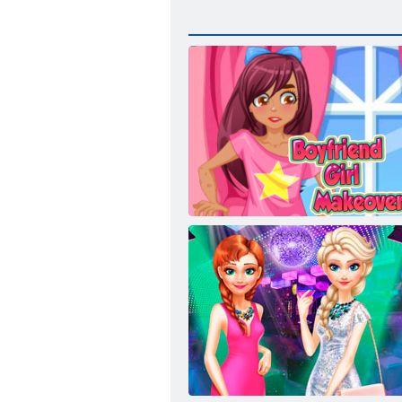
فتاة ترتيبات صديقها