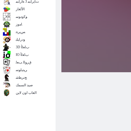
ﺕﺎﻳﺭﺎﺒﻣ 3 ﺓﺍﺭﺎﺒﻣ
الألغاز
ﻮﻛﻭﺩﻮﺳ
ﺎﻣﻭﺯ
ﺲﻳﺮﺘﺗ
ﻭﺩﺭﺎﻴﻠﺑ
3D ﺏﺎﻌﻟﺃ
IO ﺏﺎﻌﻟﺃ
ﻕﺭﻮﻟﺍ ﺐﻌﻟ
ﺮﻴﺘﻴﻟﻮﺳ
ﺞﻧﺮﻄﺷ
صيد السمك
العاب اون لاين