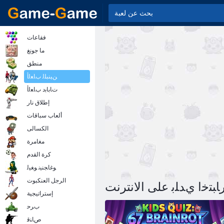
فقاعات
ما جونغ
منطق
ﻦﻴﻨﺒﻠﻟ ﺏﺎﻌﻟﺃ
ﺕﺎﺑﺎﺑﺩ ﺏﺎﻌﻟﺃ
إطلاق نار
ألعاب سباقات
الكسالى
مغامرة
كرة القدم
ﻮﻏﺎﺠﻨﻴﻧ ﻮﻐﻴﻟ
الرجل العنكبوت
ﺎﺒﺘﺧﺍ ﻱﺪﻠﺑ على الانترنت
إستراتيجية
ﺏﺮﺣ
ﺹﺎﻨﻗ