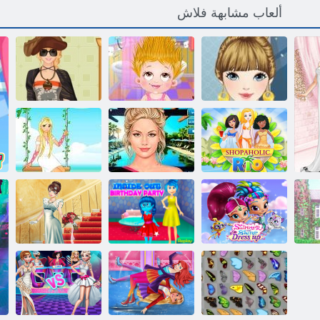
ألعاب مشابهة فلاش
ﺱﺎﺒﻠﻟﺍ ءﺎﻳﺯﺃ
ﻲﻠﺴﻋ ﻞﻔﻄﻟﺍ
ستايل العسكرية
ﺔﺿﺭﺎﻋ
ﻡﻮﻳ
الأسبوع
ريو محبي
التسوق
ﻲﻘﻴﻘﺤﻟﺍ ﺝﺎﻴﻛﺎﻣ
ﺓﺮﻴﻣﻷ ﺍ ﺔﻘﻳﺪﺣ
ﺱﺎﺒﻠﻟﺍ ﻖﻟﺄﺗﻭ
ﺝﺭﺎﺧ ﺩﻼ ﻴﻤﻟﺍ ﺪﻴﻋ
ﺾﻴﻣﻭ
ﺔﻠﻔﺣ ﻞﺧﺍﺩ
ﻰﻠﻴﻟ ﻑﺎﻓﺯ ﻞﻔﺣ