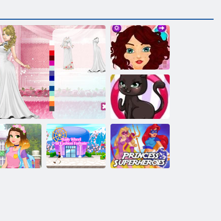
ﻢﻴﻤﺼﺘﻟﺍ ﻞﻫ
ﺮﻌﺸﻟﺍ
ءﺎﻳﺯﻷ ﺍ ﻢﻤﺼﻣ
ﻂﻘﻟﺍ
ﺏﺎﻫﺬﻟﺍ ﻰﻠﻋ
ﻮﻴﻛﻮﻃ
ﺎﺘﺴﻴﻧﻮﻴﺷﺎﻓ
ﻦﻴﻗﺭﺎﺨﻟﺍ ﻩﺮﻴﻣﻻ ﺍ
:ﻚﻴﻟﻮﻫﺎﺑﻮﺷ
2 ﻰﻠﻴﻟ ﻑﺎﻓﺯ ﻞﻔﺣ
ﻞﻳﺰﻧﻮﺑﺍﺭ