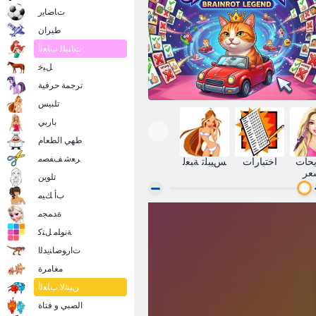
ﺕﺎﺿﺎﻳﺭ
طيران
ﺕﺎﻨﺒﻠﻟ ﺏﺎﻌﻟﺃ
ﻞﻴﺧ
ترجمة حرفية
تلبيس
باربي
طهي الطعام
ﺮﻌﺷ ﻒﻔﺼﻣ
حات
اختبارات
ﺲﻴﺒﻠﺗ ﺔﺒﻌﻟ
عر
تلوين
ﺏﺃ ﻚﻴﻣ
ﺓﺪﻤﺠﻣ
Brainrot ﺓﺭﻮﻄﺳﺃ 67 :ﻝﺎﻔﻃﻻ ﺍ ﺔﻘﺑﺎﺴﻣ
ﺔﻧﻮﻠﻣ ﻞﺘﻛ
ﺕﺍﺭﻮﺻﺎﻨﻳﺪﻟﺍ
مغامرة
ﻦﻴﻨﺛﻻ ﺏﺎﻌﻟﺃ
الصبي و فتاة