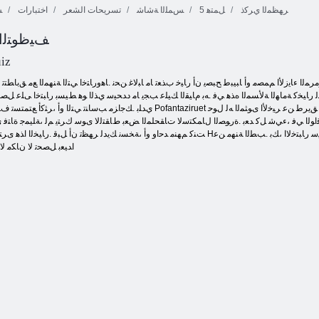
ﺮﻬﻈﻤﻟﺍ ﻱﺮﻛﺫ
5 ﻞﻤﺘﻫ
ﺲﻤﻠﻟﺍ ﺔﺷﺎﺷ
تسريحات الشعر
اختبارات
ﺲ
ءﺎﺘﺸﻟﺍ ﻞﺼﻓ ﻲﻓ
ﻒﻴﻇﻮﺘﻟﺍ 
ﺪﻴﻠﺠﻟﺍ ﻰﻠﻋ
ﻱﺍﺩﻮﻴﻛ ﺔﺷﺍﺮﻔﻟﺍ
ﺞﻟﺰﺘﻟﺍ
ﺔﺿﻮﻤﻟﺍ ﺔﻛﺮﻌﻣ
iz
ﺭﺎﻴﺨﻛ ﺔﻣﺎﻬﻟﺍ ﺔﻟﺄﺴﻤﻟﺍ ﻩﺬﻫ ﻲﻓ .ﻪﺑ ﻡﺎﻴﻘﻟﺍ ﻚﻴﻠﻋ ﺐﺠﻳ ﺎﻣ ﺩﺪﺤﻴﺳ ﻱﺬﻟﺍ ﻮﻫ ﻂﻴﺴﺑ ﺭﺎﺒﺘﺧﺍ ﻰﻠﻋ ﻞﺼ
ﻱﺪﻠﺑ .ﻚﺟﺍﺰﻣ ﺐﺳﺎﻨﺗ ﻲﺘﻟﺍ ﻭﺃ ،ﺮﺜﻛﺃ ﻊﺘﻤﺘﺴﺗ ﻑﻮﺳ ﻲﺘﻟﺍﻭ ،ﺭﻮﺻ ﺙﻼ ﺛ ﻦﻣ ﺓﺪﺣﺍﻭ ﺮﺘﺧﺍ ﻂﻘﻓ ،ﺔﻠﺌﺳﻷ ﺍ Pofantaziruet
ﻗﺍﻮﻟﺍ ﻲﻓ ،ءﻲﺷ ﻞﻛ ﺪﻌﺑ .ﺓﺭﻮﺼﻟﺍ ﻝﺎﻤﻜﺘﺳﻻ ﺕﺎﻘﺤﻠﻤﻟﺍ ﺾﻌﺑ ﻁﺎﻘﺘﻟﻻ ﻯﻮﺳ ﻙﺮﺘﻳ ﻢﻟ ،ﺔﻠﻴﻤﺟ ﺓﺎﺘﻓ ﻯ
ﺖﻨﻛ ﻢﻬﻨﻣ ﺪﺣﺍﻭ ﻭﺃ ،ﺔﺨﺴﻧ ﻚﻳﺪﻟ ﺮﻬﻈﺗ ﻥﺃ ﻞﺒﻗ .ﺭﺎﻴﺨﻟﺍ ﺍﺬﻫ ﻯﺮﺘﺳﻭ ،ﺔﻨﻬﻤﻠﻟ ﺭﺎﺒﺘﺧﺍ ﺔﺒﻌﻟ ﻲﻓ ﻦﻜﻟﻭ ،ﺐﻴﺒﻄﻟﺍ ﻞﺜﻣ ﻮﻫ Hﻭ ،ﺪﻘﺘﻋﺃ ﻻ ﺖﻨﻛ 
ﺍﺪﻴﻌﺑ ﻞﺼﺤﺗ ﻻ ﻥﺎﻜﻣ ﻻ 