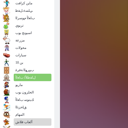
ماين كرافت
ﻲﻠﺴﻋ ﻞﻔﻃ
ﺏﺎﻌﻟﺃ ﻡﻮﺳﺮﻟﺍ
تربوي
اسبونج بوب
مزرعة
محولات
سيارات
بن 10
ﺏﻭﺮﻬﻟﺍ ﺔﻓﺮﻏ
ﻝﺎﻔﻃﻸ ﻟ ﺏﺎﻌﻟﺃ
ماريو
الحلزون بوب
ﻚﻴﻧﻮﺳ ﺏﺎﻌﻟﺃ
ﻖﻠﺣﺰﺘﻟﺍ
المهام
ألعاب فلاش