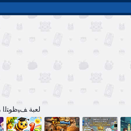
لعبة ﻒﻴﻇﻮﺘﻟﺍ ﺭ