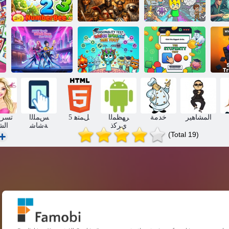
ﻑﺎﻄﻤﻟﺍ ﺔﻳﺎﻬﻧ
ﻲﻓ ﺎﻤﺠﻴﺳ ﺢﺒﺻﺃ
ﻱﺬﻟﺍ ﻞﻴﺤﺘﺴﻤﻟﺍ
ﻱﺪﺤﺘﻟﺍ
ﻞﻘﻌﻟﺍ ﺮﺼﻋ
ﻞﺤﻨﻟﺍ ﻢﻗﺭ
؟ﺖﻧﺃ ﻲﻜﻧﻭﺮﺒﺳ
ﻁﻮﻘﺳ
ﻱﺃ :ﺔﻴﺼﺨﺸﻟﺍ
؟ﺖﻧﺃ ﺏﻮﺒﻴﻜﻟﺍ
ءﺎﺒﻐﻟﺍ ﺭﺎﺒﺘﺧﺍ
ﺭﺎﺒﺘﺧﺍ
ﻱﺃ :MBTI ﺭﺎﺒﺘﺧﺍ
المشاهير
خدمة
ﺮﻬﻈﻤﻟﺍ
5 ﻞﻤﺘﻫ
ﺲﻤﻠﻟﺍ
تسري
ﻱﺮﻛﺫ
ﺔﺷﺎﺷ
الش
(Total 19)