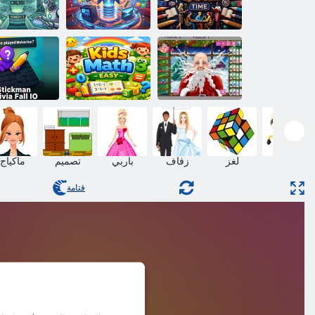
ﺎﻴﺟﻮﻟﻮﻨﻜﺘﻟﺍ
ﺔﻘﺑﺎﺴﻣ
ﻝﻮﻤﺤﻤﻟﺍ
ﻞﻘﻌﻟﺍ ﻪﻓﺍﻮﺘﻟﺍ
ﺮﺗﻮﻴﺒﻤﻜﻟﺍﻭ
ﺕﺎﻴﺿﺎﻳﺮﻟﺍ
ﺔﺒﻌﻟ
ﺮﺗﻮﻴﺒﻤﻜﻟﺍ
ﺓﺯﺭﺎﺒﻣ
ﺮﻌﺸﻟﺍ ﺔﻗﻼ ﺣ
ﺔﻠﻬﺳ ﺕﺎﻴﺿﺎﻳﺮﻟﺍ
Stickman 
ﻝﺎﻳﺭ ﻞﻳﻮﻧ ﺎﺑﺎﺑ
ﻝﺎﻔﻃﺃ
ﻪﻓﺍﻮﺘﻟﺍ IO
مهارة
لغز
زفاف
باربي
تصميم
ماكياج
قتامة