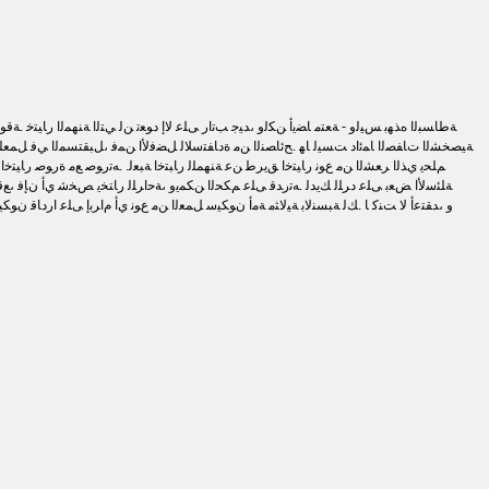
ﺔﻴﺼﺨﺸﻟﺍ ﺕﺎﻔﺼﻟﺍ ﺎﻤﺋﺍﺩ ﺖﺴﻴﻟ ﺎﻬ .ﺢﺋﺎﺼﻨﻟﺍ ﻦﻣ ﺓﺩﺎﻔﺘﺳﻼ ﻟ ﻞﻀﻓﻷ ﺍ ﻦﻤﻓ ،ﻞﺒﻘﺘﺴﻤﻟﺍ ﻲﻓ ﻞﻤﻌﻠﻟ 
ﺔﻠﺌﺳﻷ ﺍ ﺾﻌﺑ ﻰﻠﻋ ﺩﺮﻠﻟ ﻚﻳﺪﻟ .ﻪﺗﺭﺪﻗ ﻰﻠﻋ ﻢﻜﺤﻟﺍ ﻦﻜﻤﻳﻭ ،ﺔﺣﺍﺮﻠﻟ ﺭﺎﺘﺨﻳ ﺺﺨﺷ ﻱﺃ ﻥﺈﻓ ،ﻊ