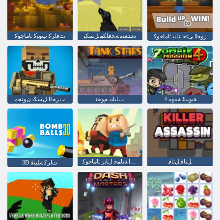
ﺓﺩﺪﻌﺘﻣ ﺔﺤﻓﺎﻜﻣ ﻞﺴﻜﺑ
ﺖﻓﺍﺮﻛ ﺏﻮﻴﻛ :ﺎﻣﺎﺟﻮﻛ
ﺯﻮﻔﻟﺍ ﻰﺘﺣ ءﺎﻨﺑ :ﺎﻣﺎﺟﻮﻛ
4 ﺔﺑﻮﺒﻴﻏ ﺔﻤﻬﻣ
ﺕﺎﺑﺎﺑﺩ ﻡﻮﺠﻧ
ﺏﺮﺤﻟﺍ ﻞﺴﻜﺑ ﻥﻮﻨﺠﻣ
ﻞﺗﺎﻗ ﻞﺗﺎﻗ
ﺔﻴﺗﺎﺒﻨﻟﺍ ﻑﺎﻨﺻﻷ ﺍ ﺔﻳﺎﻤﺣ ﻝﺎﻳﺭ :ﺎﻣﺎﺟﻮﻛ
3D ﺕﺍﺮﻛ ﺔﻠﺒﻨﻗ