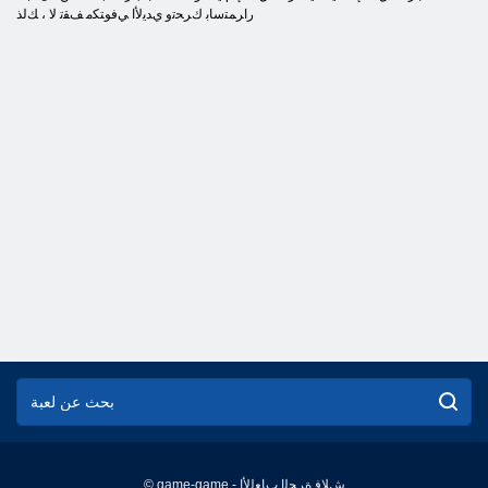
ﺭﺍﺮﻤﺘﺳﺎﺑ ﻙﺮﺤﺗﻭ ﻱﺪﻳﻷ ﺍ ﻲﻓﻮﺘﻜﻣ ﻒﻘﺗ ﻻ ، ﻚﻟﺬ
© game-game - ﺵﻼ ﻓ ﺓﺮﺤﻟﺍ ﺏﺎﻌﻟﻷ ﺍ