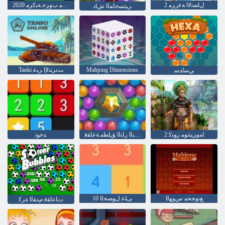
2 ﻝﺎﺼﺗﻻ ﺍ ﺔﻋﺭﺰﻣ
2020 ﺓﺩﺪﻌﺘﻣ ﺏﻭﺮﺣ ﺔﺒﻛﺮﻣ
ﺮﻴﺘﺴﺟﺎﻤﻟﺍ ﺵﺍﺩ
Mahjong Dimensions
Tanki ﺖﻧﺮﺘﻧﻹ ﺍ ﺮﺒﻋ
ﻲﺳﺍﺪﺳ
2 ﺎﻣﻭﺰﻴﺘﻧﻮﻣ ﺯﻮﻨﻛ
ﺮﺤﺒﻟﺍ ﺭﺎﻨﻟﺍ ﻖﻠﻄﻣ ﺔﻋﺎﻘﻓ
ﺪﺣﻮﺗ
ﻎﻧﻮﺠﺤﻣ ﺱﻮﻬﻟﺍ
10 ﻰﻠﻋ ﻝﻮﺼﺤﻟﺍ
ﺕﺎﻋﺎﻘﻓ ﻡﺪﻘﻟﺍ ﺓﺮﻛ