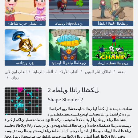
ﻲﻔﻠﺨﻟﺍ ءﺎﻨﻔﻟﺍ ﻝﺎﻄﺑﺃ
ﺮﺘﺳﺎﻣ Jetpack ﻦﻣ
طفل عسلي حزب شاطئ
ﻥﻮﻌﻠﻤﻟﺍ ﻡﺎﺧﺮﻟﺍ :ﺎﻴﻤﻴﺗﻮﺗ
ﻉﺭﺩ ﻭ ﺡﺎﺘﻔﻣ
ﻰﻣﺮﻤﻟﺍ ﺔﺳﺍﺮﺣ ﻞﻄﺑ
بقعة
اطلاق النار للبنين
ألعاب للأولاد
ألعاب الرماية
العاب اون لاين
رواق
2 ﻞﻜﺸﻟﺍ ﺭﺎﻨﻟﺍ ﻖﻠﻄﻣ
Shape Shooter 2
.ﺔﻔﻠﺘﺨﻣ ﺔﻴﺳﺪﻨﻫ ﻝﺎﻜﺷﺃ ﺎﻬﻟ ﻲﺘﻟﺍ ﺕﺎﻴﺼﺨﺸﻟﺍ ﻦﻴﺑ ﻙﺭﺎﻌﻤﻟﺍ
ﻲﻓ ﺔﻛﺭﺎﺸﻤﻟﺍ ﻲ .ﻚﺘﻴﺼﺨﺷ ﺎﻬﻴﻓ ﻊﻘﺘﺳ ﺔﻨﻴﻌﻣ ﺔﻘﻄﻨﻣ ﻲﻓ
ﺔﺷﺎﺸﻟﺍ ﻰﻠﻋ ﺮﻬﻈﺗ ﻥﺃ ﻞﺒﻗ .ﻪﻟﺎﻌﻓﺃ ﻪﺟﻮﺘﺳ ، ﻢﻜﺤﺘﻟﺍ ﺢﻴﺗﺎﻔﻣ ﻡﺍﺪﺨﺘﺳﺎﺑ .ﻥﺎﻜﻣ ﻞﻛ ﻲﻓ
ﺮﺸﺘﻨﺘﺳ ﻲﺘﻟﺍ ﺓﺪﻴﻔﻤﻟﺍ ﺔﺤﻠﺳﻷ ﺍﻭ ﺮﺻﺎﻨﻌﻟﺍ ﻒﻠﺘﺨﻣ ﻊﻤﺟﻭ ، ﻖﻳﺮ .ﻪﻴﻠﻋ ﺭﺎﻨﻟﺍ ﻕﻼ ﻃﻹ ﺔﻓﺎﺴﻣ
ﻰﻠﻋ ﻅﺎﻔﺤﻟﺍ ﻝﻭﺎﺣ ، ﻭﺪﻌﻟﺍ ﻞﺑﺎﻘﺗ ﻥﺃ ﺩﺮﺠﻤﺑ .ﻚﻟﺬﻟ ﻁﺎﻘﻧ ﻰﻠﻋ ﻞﺼﺤﺗﻭ ﻭﺪﻌﻟﺍ ﺮﻣﺪﺗ ﻑﻮﺳ ،
ﺔﻗﺪﺑ ﺭﺎﻨﻟﺍ ﻕﻼ ﻃﺇ .ﺎﻀﻳﺃ ﻚﻴﻠﻋ ﺭﺎﻨﻟﺍ ﻕﻼ ﻃﺇ ﻢﺘﻳ ﻑﻮﺳ .ﻚﻠﻄﺑ ﺏﺮﺿ ﺐﻌﺼﻟﺍ ﻦﻣ ﻞﻌﺠﺘﻟ