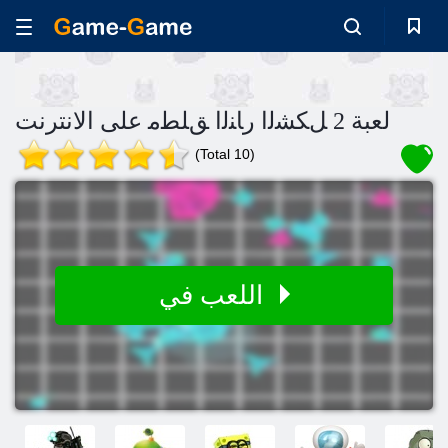
لعبة 2 ﻞﻜﺸﻟﺍ ﺭﺎﻨﻟﺍ ﻖﻠﻄﻣ على الانترنت
(Total 10)
اللعب في