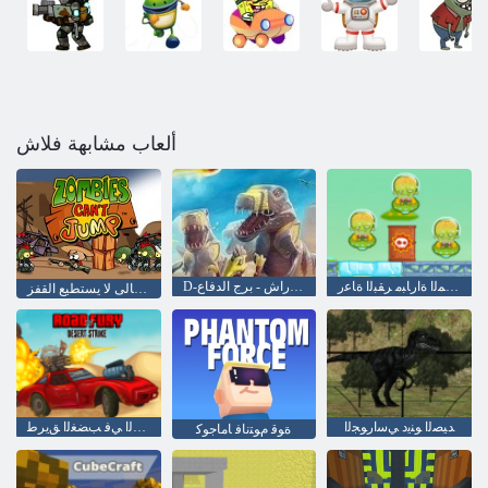
ألعاب مشابهة فلاش
ﺦﻳﺮﻤﻟﺍ ﺓﺍﺭﺎﺒﻣ ﺮﻘﺒﻟﺍ ﺓﺎﻋﺭ
D-يوم: راش - برج الدفاع
الكسالى لا يستطيع القفز
ﺪﻴﺼﻟﺍ ﻮﻨﻳﺩ ﻲﺳﺍﺭﻮﺠﻟﺍ
ءﺍﺮﺤﺼﻟﺍ ﻲﻓ ﺐﻀﻐﻟﺍ ﻖﻳﺮﻃ
ﺓﻮﻗ ﻡﻮﺘﻧﺎﻓ ﺎﻣﺎﺟﻮﻛ