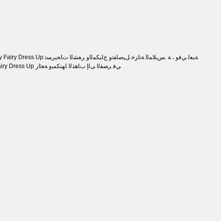
ﺕﺍﺭﺎﻴﺧ ﺽﺮﻋ ﺎﻬﻟﻼ ﺧ ﻦﻣ .ﻚﻟﺬﻟ ﺕﺍﺮﻫﻮﺠﻤﻟﺍﻭ ﺔﻳﺬﺣﻷ ﺍ ﺭﺎﻴﺘﺧﺍﻭ ﺔﻴﻨﺠﻟﺍ ﻱﺯ ﻦﻴﺑ ﻊﻤﺠﻟﺍ ﻰﻟﺇ ﺝﺎﺘﺤﺗ ﻑﻮ .Stella Beauty Fairy Dress Up ﻲﻓ ﺮﺼﻘﻟﺍ ﻰﻟﺇ ﺏﺎﻫﺬﻟﺍ ﺎﻬﻨﻜﻤﻳﻭ ﺔﻌﺋﺍﺭ