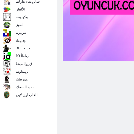
ﺕﺎﻳﺭﺎﺒﻣ 3 ﺓﺍﺭﺎﺒﻣ
الألغاز
ﻮﻛﻭﺩﻮﺳ
ﺎﻣﻭﺯ
ﺲﻳﺮﺘﺗ
ﻭﺩﺭﺎﻴﻠﺑ
3D ﺏﺎﻌﻟﺃ
IO ﺏﺎﻌﻟﺃ
ﻕﺭﻮﻟﺍ ﺐﻌﻟ
ﺮﻴﺘﻴﻟﻮﺳ
ﺞﻧﺮﻄﺷ
صيد السمك
العاب اون لاين