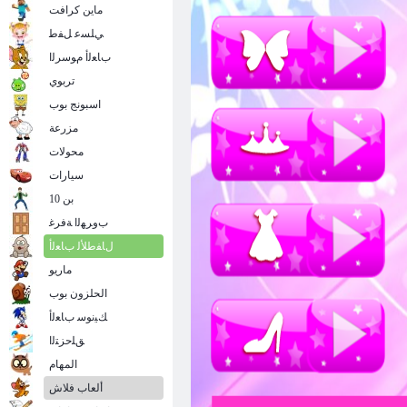
ماين كرافت
ﻲﻠﺴﻋ ﻞﻔﻃ
ﺏﺎﻌﻟﺃ ﻡﻮﺳﺮﻟﺍ
تربوي
اسبونج بوب
مزرعة
محولات
سيارات
بن 10
ﺏﻭﺮﻬﻟﺍ ﺔﻓﺮﻏ
ﻝﺎﻔﻃﻸ ﻟ ﺏﺎﻌﻟﺃ
ماريو
الحلزون بوب
ﻚﻴﻧﻮﺳ ﺏﺎﻌﻟﺃ
ﻖﻠﺣﺰﺘﻟﺍ
المهام
ألعاب فلاش