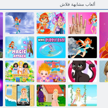
ألعاب مشابهة فلاش
Winx Nail
ﻖﻴﻧﻷ ﺍ ﺲﻜﻨﻳﻭ
ﻲﺳﺭﺍﺩ ﺓﺮﺣﺎﺴﻟﺍ
Makeover
ﻥﺎﺘﺴﻓ
ﺕﺎﻤﺠﻫ
Winx Bubble
ﺓﺮﻣﺎﻐﻣ ﻱﺎﻜﺳ
Race. ﺔﺒﻌﻟ Winx
ﻡﻮﻠﺑ
Bubble Race
ﻱﺮﺤﺳ ﻡﻮﺠﻫ
ﺃ
ءﺎﻳﺯﻷ ﺍ ﻢﻤﺼﻣ
ﻲﻠﺴﻋ ﻞﻔﻄﻟﺍ
ريو محبي
ﻂﻘﻟﺍ
ﻡﻮﻳ
التسوق