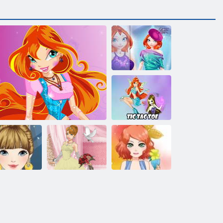
ﻝﺮﻴﺟ ﻢﻳﺭﺩ ﻡﻮﻠﺑ
ﺲﻜﻨﻳﻭ
ﻮﺗ ﻙﺎﺗ ﻚﻴﺗ
ﺲﻜﻨﻳﻭ
2 ﻰﻠﻴﻟ ﻑﺎﻓﺯ
ﺱﺎﺒﻠﻟﺍ ءﺎﻳﺯ
ﺪﻴﻌﻟﺍ ﻒﻴﺼﻟﺍ
ﻞﻔﺣ
ﺮﻓﻮﻴﻜﻣ ﺲﻜﻨﻳﻭ
ﺔﺿﺭﺎﻋ