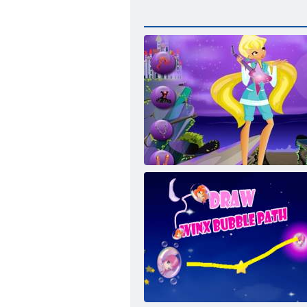
ﺲﻴﺒﻠﺗ ﺓﺎﺘﻓ ﻼ ﻴﺘﺳ