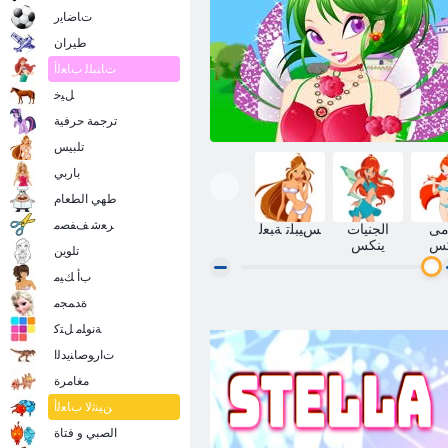
ﺕﺎﺿﺎﻳﺭ
طيران
ﺕﺎﻨﺒﻠﻟ ﺏﺎﻌﻟﺃ
ﻞﻴﺧ
ترجمة حرفية
تلبيس
باربي
طهي الطعام
ﺮﻌﺷ ﻒﻔﺼﻣ
مى
الجنيات
ﺲﻴﺒﻠﺗ ﺔﺒﻌﻟ
كس
ينكس
تلوين
ﺏﺃ ﻚﻴﻣ
ﺓﺪﻤﺠﻣ
Winx ﻱﻮﻴﺳﻵ ﺍ ﻂﻤﻨﻟﺍ
ﺔﻧﻮﻠﻣ ﻞﺘﻛ
ﺕﺍﺭﻮﺻﺎﻨﻳﺪﻟﺍ
مغامرة
ﻦﻴﻨﺛﻻ ﺏﺎﻌﻟﺃ
الصبي و فتاة