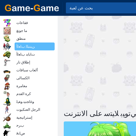
فقاعات
ما جونغ
منطق
ﻦﻴﻨﺒﻠﻟ ﺏﺎﻌﻟﺃ
ﺕﺎﺑﺎﺑﺩ ﺏﺎﻌﻟﺃ
إطلاق نار
ألعاب سباقات
الكسالى
مغامرة
كرة القدم
ﻮﻏﺎﺠﻨﻴﻧ ﻮﻐﻴﻟ
الرجل العنكبوت
ﺗﻮﻴﺑ ﻼ ﻴﺘﺳ على الانترنت
إستراتيجية
ﺏﺮﺣ
ﺹﺎﻨﻗ