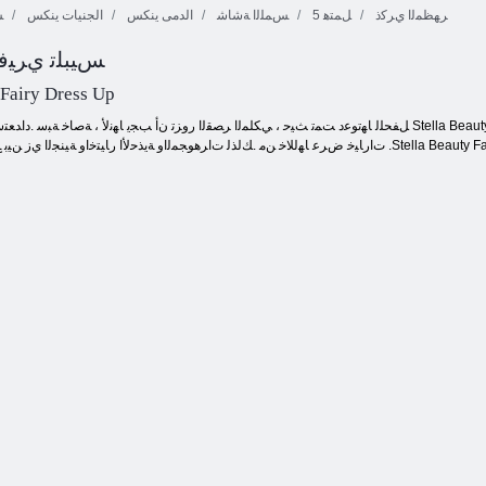
ﺮﻬﻈﻤﻟﺍ ﻱﺮﻛﺫ
5 ﻞﻤﺘﻫ
ﺲﻤﻠﻟﺍ ﺔﺷﺎﺷ
الدمى ينكس
الجنيات ينكس
ﺲ
ﺲﻴﺒﻠﺗ ﻱﺮﻴﻓ 
ﺔﻴﻔﻴﺼﻟﺍ ﺔﻠﻄﻌﻟﺍ
ﺓﺮﻴﻣﻷ ﺍ ﺔﻘﻳﺪﺣ
ﺔﻨﻌﻟ ﺓﺮﻴﻣﻷ ﺍ
ﺔﻌﺘﻣ
 Fairy Dress Up