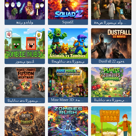
SquadZ
ﻮﻠﺑﺎﻳﺩﻭ ﺮﺘﻨﻫ
ءﺎﻘﺒﻟﺍ ﻯﻭﺄﻣ :ﻲﺒﻣﻭﺰﻟﺍ ﺺﺤﻓ
DustFall 22 ﺔﺟﻮﻣ
ﻲﺒﻣﻭﺰﻟﺍ ﺪﺿ ﺕﺎﻧﺍﻮﻴﺤﻟﺍ
ﻚﻴﺑﻮﻧ ﻲﺒﻣﻭﺯ
ﺔﻨﻴﺠﻬﻟﺍ ﻲﺒﻣﻭﺰﻟﺍ ﺪﺿ ﺕﺎﺗﺎﺒﻨﻟﺍ
Mine Miner 3D: ﻡﻼ ﺣﻷ ﺍ ﺓﺮﻳﺰﺟ ﺓﺪﻤﻋ
ﺱﻮﺑﺎﻛ ﻦﺟﻮﻴﻓ ﻲﺒﻣﻭﺰﻟﺍ ﺪﺿ ﺕﺎﺗﺎﺒﻨﻟﺍ