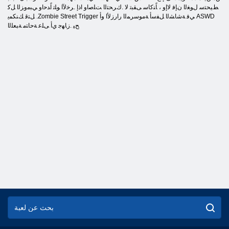
ﻂﻴﺤﺘﺳ ﻝﻮﻐﻟﺍ ﻥﺈﻓ ﻻ ﺇﻭ ، ﺎًﻨﻛﺎﺳ ﻰﻘﺒﺗ ﻻ .ﻙﺮﺤﺘﻟﺍ ﺖﻠﺻﺍﻭ ﺍﺫﺇ .ﺮﺧﻵ ﺍ ﻮﻠﺗ ﺍًﺪﺣﺍﻭ ﻲﺒﻣﻭﺰﻟﺍ ﻞﻛ
ﻞﺘﻗ ﻚﻨﻜﻤﻳ .Zombie Street Trigger ﻲﻓ ﺔﺷﺎﺸﻟﺍ ﻞﻔﺳﺃ ﺔﻣﻮﺳﺮﻤﻟﺍ ﺭﺍﺭﺯﻷ ﺍ ﻭﺃ ASWD
ﺢﻴ .ﺯﺎﻬﺟ ﻱﺃ ﻰﻠﻋ ﺔﺣﺎﺘﻣ ﺔﺒﻌﻠﻟﺍ