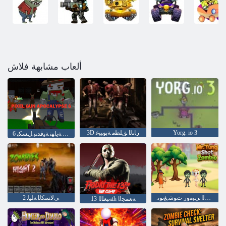
ألعاب مشابهة فلاش
Yorg. io 3
3D ﺭﺎﻨﻟﺍ ﻖﻠﻄﻣ ﺔﺑﻮﺒﻴﻏ
6 ﻢﻟﺎﻌﻟﺍ ﺔﻳﺎﻬﻧ ﺔﻴﻗﺪﻨﺑ ﻞﺴﻜﺑ
.ﺪﻴﺴﻟﺍ ﻲﺒﻣﻭﺯ ﺕﻮﺷ ﻎﻧﻮﺗ
2 ﻰﻟﺎﺴﻜﻟﺍ ﺔﻠﻴﻟ
ﺔﺒﻌﻠﻟﺍ 13th ﺔﻌﻤﺠﻟﺍ