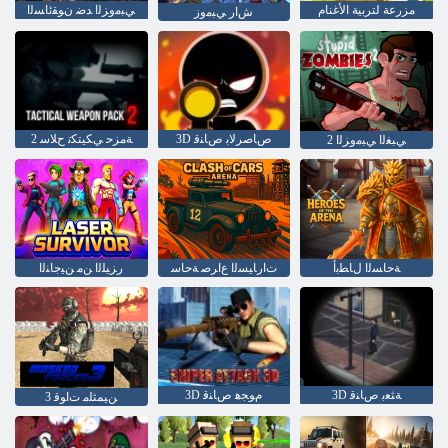
مزرعة لتربية الأغنام
ﻲﺒﻣﻭﺰﻟﺍ ﺪﺿ ﻥﻮﻘﺋﺎﺴﻟﺍ
ﺵﺍﺭ ﻲﺒﻣﻭﺯ
3D ﺹﺎﺻﺮﻟﺎﺑ ﺹﺎﻨﻗ
2 ﺔﻣﺰﺣ ﻲﻜﻴﺘﻜﺗ ﺡﻼ ﺳ
2 ﻲﺒﻐﻟﺍ ﻲﺒﻣﻭﺰﻟﺍ
ﺔﺣﺎﺴﻟﺍ ﻝﺎﻄﺑﺃ
ﺕﺍﺭﺎﻴﺴﻟﺍ ﻉﺍﺮﺻ ﺔﺣﺎﺳ
ﺭﺰﻴﻠﻟﺍ ﻦﻣ ﻦﻴﺟﺎﻨﻟﺍ
3D ﺔﺜﻌﺑ ﺹﺎﻨﻗ
3D ﻡﻮﺠﻫ ﺹﺎﻨﻗ
3 ﻦﻴﻤﺜﻠﻣ ﺕﺍﻮﻗ