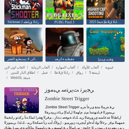
2025 ﺩﺎﻌﺑﻷ ﺍ ﺔﻴﺛﻼ ﺛ ﺔﻌﻳﺮﺴﻟﺍ ﻕﺮﻄﻟﺍ ﻰﻠﻋ ﺕﺍﺭﺎﻴﺴﻟﺍ ﻰﻠﻋ ﺭﺎﻨﻟﺍ ﻕﻼ ﻃﺇ ﺔﺒﻌﻟ
Stickman 2 ﺭﺎﻨﻟﺍ ﻖﻠﻄﻣ
PUBG Pixel 3
ﺔﻘﻄﻨﻣ ﺔﻛﺮﻌﻣ
الكسالى لا يستطيع القفز
ﻊﻓﺪﻣ ﻱﺪﻨﻳﺇ
غيبوبة
ألعاب للأولاد
ألعاب المهارة
ألعاب الرماية
العاب اون لاين
5 ﻞﻤﺘﻫ
رواق
ﺭﺎﻨﻟﺍ ﻕﻼ ﻃﺍ
عمل
اطلاق النار للبنين
WebGL ﺔﻴﻨﻘﺗ
ﺮﺠﻳﺮﺗ ﺖﻳﺮﺘﺳ ﻲﺒﻣﻭﺯ
Zombie Street Trigger
.Zombie Street Trigger ﻲﻓ ﺓﺮﻤﻟﺍ ﻩﺬﻫ ﻯﺮﺧﺃ ﺓﺮﻣ
ﻲﺒﻣﻭﺰﻟﺍ ﻑﺍﺪﻬﺘﺳﺍ ﻢﺘﻴ .ﻡﺎﻬﻤﻟﺍ ﻝﺎﻤﻛﺇ ﻰﻠﻋ ﻦﻴﻳﺩﺮﻔﻟﺍ
ﻝﺎﻄﺑﻷ ﺍ ﺓﺪﻋﺎﺴﻣ ﻱﺭﻭﺮﻀﻟﺍ ﻦﻣ .ﻚﻟﺫ ﺔﺑﻮﻌﺻ ﺕﺩﺍﺯ ، ﻢﻗﺮﻟﺍ ﻊﻔﺗﺭﺍ ﺎﻤﻠﻛ ﻪﻧﺃ ﺮﻛﺬﺗﻭ ﺭﺎﺘﺨﻤﻟﺍ
ﺔﻤﻬﻤﻟﺍ ﻢﻗﺭ .ﺮﺧﻵ ﺍ ﻮﻠﺗ ﺍًﺪﺣﺍﻭ ﺎًﻴﺠﻳﺭﺪﺗ ﻥﻭﺮﻤﻳﻭ ، ﻝﻭﻷ ﺎﺑ ﺃﺪﺒﻧ ﻥﺃ ﺔﻤﻜﺤﻟﺍ ﻦﻣ ، ﻚﻟﺬﻟ .ﻲﺒﻣﻭﺰﻟﺍ
ﻦﻣ ﻦﻴﻌﻣ ﺩﺪﻋ ﺮﻴﻣﺪﺗ ﻰﻟﺇ ﺝﺎﺘﺤﺗ - ﺱﺎﺳﻷ ﺍ ﻲﻓ ﺎﻬﺴﻔﻧ ﻲﻫ ﺕﺎﻤﻬﻤﻟﺍ .ﻪﻠﻛﺄﺗﻭ ﺔﻋﺮﺴﺑ ﻞﻄﺒﻟﺎﺑ