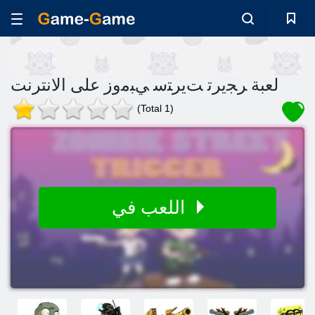
لعبة ﺮﺠﻳﺮﺗ ﺖﻳﺮﺘﺳ ﻲﺒﻣﻭﺯ على الانترنت
(Total 1)
اللعب في