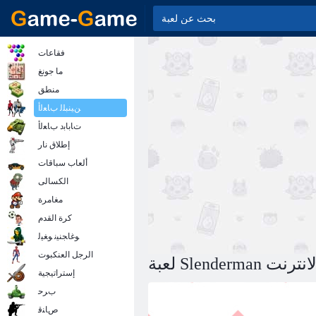
فقاعات
ما جونغ
منطق
ﻦﻴﻨﺒﻠﻟ ﺏﺎﻌﻟﺃ
ﺕﺎﺑﺎﺑﺩ ﺏﺎﻌﻟﺃ
إطلاق نار
ألعاب سباقات
الكسالى
مغامرة
كرة القدم
ﻮﻏﺎﺠﻨﻴﻧ ﻮﻐﻴﻟ
الرجل العنكبوت
الانترنت
إستراتيجية
ﺏﺮﺣ
ﺹﺎﻨﻗ