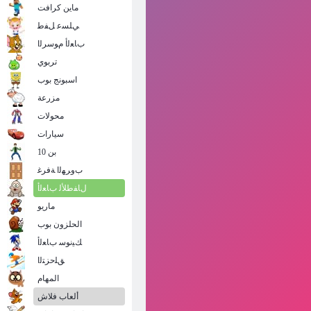
ماين كرافت
ﻲﻠﺴﻋ ﻞﻔﻃ
ﺏﺎﻌﻟﺃ ﻡﻮﺳﺮﻟﺍ
تربوي
اسبونج بوب
مزرعة
محولات
سيارات
بن 10
ﺏﻭﺮﻬﻟﺍ ﺔﻓﺮﻏ
ﻝﺎﻔﻃﻸ ﻟ ﺏﺎﻌﻟﺃ
ماريو
الحلزون بوب
ﻚﻴﻧﻮﺳ ﺏﺎﻌﻟﺃ
ﻖﻠﺣﺰﺘﻟﺍ
المهام
ألعاب فلاش