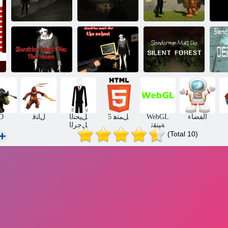
Slenderman
Slenderman ﻭ
ﺓﺭﻮﺠﻬﻤﻟﺍ
ﺔﺘﻣﺎﺼﻟﺍ ﻉﺭﺍﻮﺸﻟﺍ
Slendr
ﻱﺪﻳﺮﻓ ﻞﺑﺎﻘﻣ
ﺓﺮﺒﻘﻤﻟﺍ :ﺕﻮﻤﻳ
:ﺕﻮﻤﻳ ﻥﺃ ﺐﺠﻳ
Fazbear
ﻥﺃ ﺐﺠﻳ
ﻥﺎﻣﺭﺪﻨﻠﺳ
ﺔﺘﻣﺎﺼﻟﺍ ﺔﺑﺎﻐﻟﺍ
Slendrina
ﻝﺰﻨﻤﻟﺍ ﻲﻓ
ﺍ
:ﺕﻮﻤﻳ ﻥﺃ ﺐﺠﻳ
ﺔﺳﺭﺪﻤﻟﺍ :ﺕﻮﻤﻳ
ﺕﻮﻤﺗ ﻥﺃ ﺐﺠﻳ
ﻳ
ﻥﺎﻣﺭﺪﻨﻠﺳ
ﻥﺃ ﺐﺠﻳ
ﺎﻨﻳﺭﺪﻨﻠﺳ
الفضاء
WebGL
5 ﻞﻤﺘﻫ
ﻞﻴﺤﻨﻟﺍ
ﻝﺎﺘﻗ
D
ﺔﻴﻨﻘﺗ
ﻞﺟﺮﻟﺍ
(Total 10)