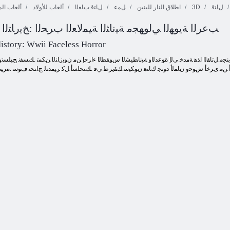
ﻝﺎﺘﻗ
3D
اطلاق النار للبنين
ﻞﻤﻋ
ﻝﺎﺘﻗ ﺏﺎﻌﻟﺍ
ألعاب للأولاد
ألعاب ال
Slenderman ﺐﻋﺮﻟﺍ ﺔﻳﻮﻬﻟﺍ ﻲﻟﻮﻬﺠﻣ ﺔﻴﻧﺎﺜﻟﺍ ﺔﻴﻤﻟﺎﻌﻟﺍ ﺏﺮﺤﻟﺍ :ﺦﻳﺭﺎﺘﻟﺍ
Mahjong
ﺦﻳﺮﻤﻟﺍ ﺓﺍﺭﺎﺒﻣ
Dimensions
ﺔﻴﺑﺮﺣ ﺏﺮﺤﻟﺍ
ﺮﻘﺒﻟﺍ ﺓﺎﻋﺭ
istory: Wwii Faceless Horror
ﺎﺒﺗﺃ ﻦﻣ ﻯﺮﺧﺃ ﺵﻮﺣﻭ ﻥﺎﻤﻟﺃ ﺩﻮﻨﺟ ﻙﺎﻨﻫ ﻥﻮﻜﻴﺳ ﻚﻘﻳﺮﻃ ﻲﻓ .ﻚﺘﺤﻠﺳﺃ ﻞﻛ ﺮﻴﻣﺪﺘﻟ ﺝﺎﺘﺤﺗ ﻑﻮﺳ .ﻩﺮﻴ