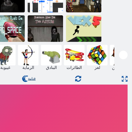
ﻚﻟﺫ ﻦﻣ ﺎﻔﺋﺎﺧ
ﻦﻛ :ﻒﻫﺮﻣ
ﺎﻨﻫ ina
ﺝﺮﻬﻣ
VEX 4
:ﻡﺎﻨﻧ ﺎﻤﻨﻴﺑ
Slenderman
ءﻮﺠﻠﻟﺍ Slendrina
ﺖﻴﻤﻟﺍ ءﺎﻀﻔﻟ
VEX 5
ﺕﻮﻤﻳ ﻥﺃ ﺐﺠﻳ
ﺕﻮﻤﻳ ﻥﺃ ﺐﺠ
الدفاع عن
لغز
الطائرات
البنادق
الرماية
غيبوبة
البرج
قتامة