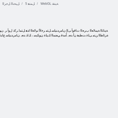
WebGL ﺔﻴﻨﻘﺗ
5 ﻞﻤﺘﻫ
ﻞﻴﺤﻨﻟﺍ ﻞﺟﺮﻟﺍ
ﺓﺮﺋﺎﻄﻟﺍ ﻦﺘﻣ ﻰﻠﻋ ﺖﻄﺒﻫ ﻥﺃ ﺪﻌﺑ .ﺎًﻣﺪﻗ ﻲﻀﻤﻟﺍ ﻚﻴﻠﻋ ﻥﻮﻜﻴﺳ ، ﻚﻟﺫ ﺪﻌﺑ .ﻥﺎﻣﺭﺪﻨﻴﻠﺳ ﻉ