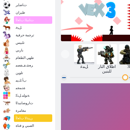
ﺕﺎﺿﺎﻳﺭ
طيران
ﺕﺎﻨﺒﻠﻟ ﺏﺎﻌﻟﺃ
ﻞﻴﺧ
ترجمة حرفية
تلبيس
باربي
طهي الطعام
ﺮﻌﺷ ﻒﻔﺼﻣ
3
اطلاق النار
ﻞﻤﻋ
للبنين
تلوين
ﺏﺃ ﻚﻴﻣ
ﺓﺪﻤﺠﻣ
VEX 3
ﺔﻧﻮﻠﻣ ﻞﺘﻛ
ﺕﺍﺭﻮﺻﺎﻨﻳﺪﻟﺍ
مغامرة
ﻦﻴﻨﺛﻻ ﺏﺎﻌﻟﺃ
الصبي و فتاة