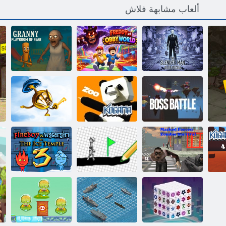
ألعاب مشابهة فلاش
ﻑﻮﺨﻟﺍ ﻦﻣ
ﻒﻴﺤﻨﻟﺍ ﻞﺟﺮﻟﺍ
ﺪﻟﺭﻭﻭ ﻲﺑﻭﺃ ﻲﻓ
ﺓﺪﺠﻟﺍ ﺏﺎﻌﻟﺃ
ﺔﺤﻳﺮﺷ ﺰﻐﻟ
ﻱﺪﻳﺮﻓ
ﺔﻓﺮﻏ
ءﺎﻤﻋﺰﻟﺍ ﺔﻛﺮﻌﻣ
ﻥﺍﻮﻴﺤﻟﺍ ﺔﻘﻳﺪﺣ
:ﺎﻣﺎﻏﻮﻛ
:ﺎﻣﺎﻏﻮﻛ
ﻉﺭﺩ ﻭ ﺡﺎﺘﻔﻣ
ﺓﺎﻴﺤﻟﺍ ﺪﻴﻗ ﻰﻠﻋ
Fireboy ﻭ
ءﺎﻘﺒﻟﺍ ﺔﺑﻮﺒﻴﻏ
Watergirl 3:
:ﻦﻴﻤﺜﻠﻣ ﺕﺍﻮﻗ
رسم اللعب
ﺪﻴﻠﺠﻟﺍ ﺪﺒﻌﻣ