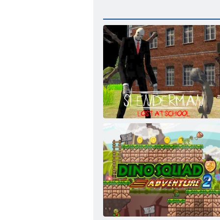
ﺔﺳﺭﺪﻤﻟﺍ ﻲﻓ ﺮﺴﺧ ﻥﺎﻣ ﺭﺪﻨﻠﺳ