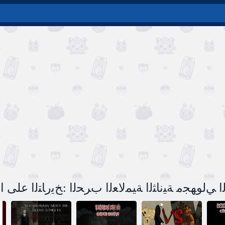
 ﺐﻋﺮﻟﺍ ﺔﻳﻮﻬﻟﺍ ﻲﻟﻮﻬﺠﻣ ﺔﻴﻧﺎﺜﻟﺍ ﺔﻴﻤﻟﺎﻌﻟﺍ ﺏﺮﺤﻟﺍ :ﺦﻳﺭﺎﺘﻟﺍ على 