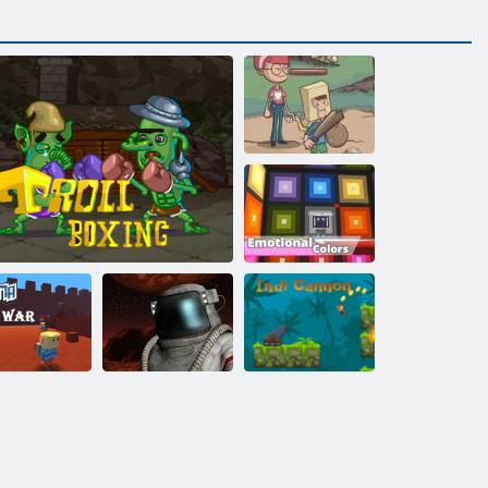
ﻲﻔﻠﺨﻟﺍ ءﺎﻨﻔﻟﺍ
ﻝﺎﻄﺑﺃ
ﺔﻴﻔﻃﺎﻌﻟﺍ ﻥﺍﻮﻟﻷ ﺍ
:ﺎﻣﺎﺟﻮﻛ
ﻊﻓﺪﻣ ﻱﺪﻨﻳﺇ
ﺔﻘﻄﻨﻣ ﺔﻛﺮﻌﻣ
ﺔﻤﻛﻼ ﻣ ﻝﻭﺮﺗ
ﺏﺮﺤﻟﺍ 4 :ﺎﻣﺎﻏﻮﻛ