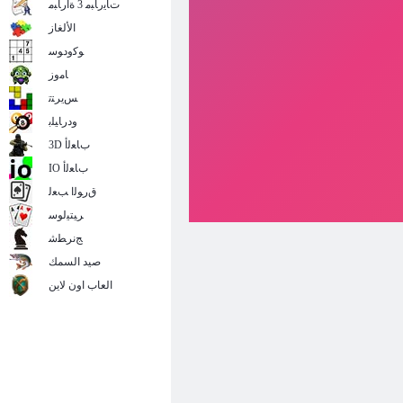
ﺕﺎﻳﺭﺎﺒﻣ 3 ﺓﺍﺭﺎﺒﻣ
الألغاز
ﻮﻛﻭﺩﻮﺳ
ﺎﻣﻭﺯ
ﺲﻳﺮﺘﺗ
ﻭﺩﺭﺎﻴﻠﺑ
3D ﺏﺎﻌﻟﺃ
IO ﺏﺎﻌﻟﺃ
ﻕﺭﻮﻟﺍ ﺐﻌﻟ
ﺮﻴﺘﻴﻟﻮﺳ
ﺞﻧﺮﻄﺷ
صيد السمك
العاب اون لاين