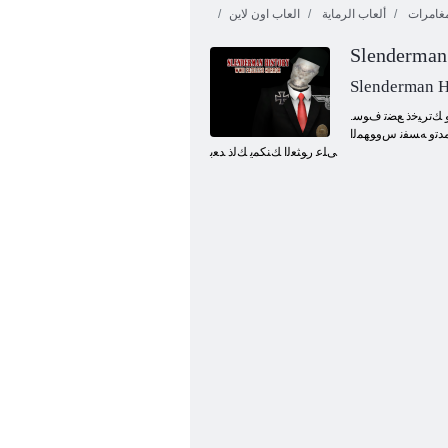
مغامرات
ألعاب الرماية
العاب اون لاين
Slenderman H
.ﺔﻴﻧﺎﺜﻟﺍ ﺔﻴﻤﻟﺎﻌﻟﺍ ﺏﺮﺤﻟﺍ ﺕﺎﻗﻭﺃ ﻰﻟﺇ ﻥﺎﻣﺭﺪﻨﻴﻠﺳ ﻞﺜﻣ ﺮﺧﻵ ﺍ ﻢﻟﺎﻌﻟﺍ ﺍﺬﻫ ﻞﺜﻤﻟ ﺮﻛﺫ ﻝﻭﺃ ﺮ .ﻥﻮﻨﺠﻣ ﻞﺗﺎﻘﻟﺍ ﺍﺬﻫ ﺔﻣﺪﺧ ﻰﻟﺇ ﺓﻮﻋﺪﻟﺍﻭ ﺔﻴﻧﺎﻄﻴﺸﻟﺍ ﺱﻮﻘﻄﻟﺍ ءﺍﺮﺟﺇ ﻦﻣ ﻥﻮﻳﺯﺎﻨﻟﺍ ﻦﻜﻤﺗ .ﻚﺴﻔﻧ ﺢﻴﻠﺴﺗﻭ ﻚﺗﺮﻴﺧﺫ ﻊﻀﺗ ﻑﻮﺳ
ﻣﺪﺗﻭ ﻪﺴﻔﻧ ﺱﻭﻮﻬﻤﻟﺍ
ﻰﻠﻋ ﺭﻮﺜﻌﻟﺍ ﻚﻨﻜﻤﻳ ﻚﻟﺫ ﺪﻌﺑ
2 ﺓﺮﻣﺎﻐﻣ ﺔﻗﺮﻓ ﻮﻨﻳﺩ