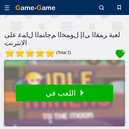
لعبة ﺮﻤﻘﻟﺍ ﻰﻟﺇ ﻝﻮﻤﺨﻟﺍ ﻢﺟﺎﻨﻤﻟﺍ ﻝﺎﻤﻋ على
الانترنت
(Total 2)
اللعب في