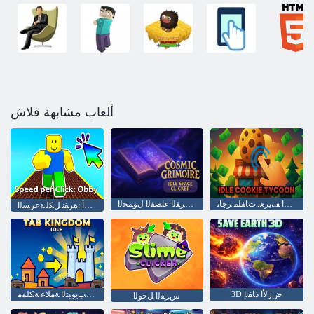
ألعاب مشابهة فلاش
ﻞﻣﺎﺨﻟﺍ ﻁﺎﺒﺗﺭﻻ ﺍ ﻒﻳﺮﻌﺗ ﺕﺎﻔﻠﻣ ﺮﺟﺎﺗ
ﺱﺮﻔﻟﺍ ءﺎﻀﻔﻟﺍ ﻝﻮﻤﺨﻟﺍ Grimoire ﺔﻴﻧﻮﻜﻟﺍ
ﻲﺑﻭﺃ :ﺓﺮﻘﻧ ﻞﻜﻟ ﺔﻋﺮﺴﻟﺍ
3D ﺽﺭﻷ ﺍ ﺫﺎﻘﻧﺇ
ﺔﻠﻣﺎﺧ :ﺐﻳﻮﺒﺘﻟﺍ ﺔﻣﻼ ﻋ ﺔﻜﻠﻤﻣ
ﺱﺮﻔﻟﺍ ﻞﺣﻮﻟﺍ