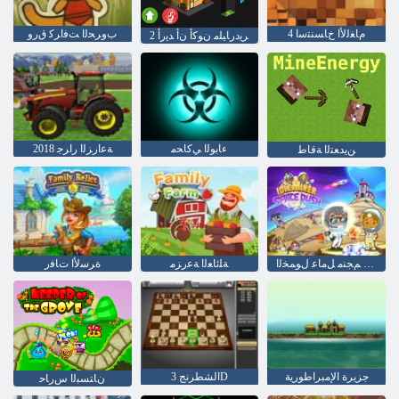
4 ﻡﺎﻐﻟﻷ ﺍ ﺥﺎﺴﻨﺘﺳﺍ
ﺏﻭﺮﺤﻟﺍ ﺖﻓﺍﺮﻛ ﻕﺭﻭ
2 ﺮﻳﺩﺭﺎﻴﻠﻣ ﻥﻮﻛﺃ ﻥﺃ ﺪﻳﺭﺃ
ءﺎﺑﻮﻟﺍ ﻲﻛﺎﺤﻣ
2018 ﺔﻋﺍﺭﺰﻟﺍ ﺭﺍﺮﺟ
ﻦﻳﺪﻌﺘﻟﺍ ﺔﻗﺎﻃ
ﺵﺍﺭ ءﺎﻀﻔﻟﺍ ﻢﺠﻨﻣ ﻞﻣﺎﻋ ﻝﻮﻤﺨﻟﺍ
ﺔﻠﺋﺎﻌﻟﺍ ﺔﻋﺭﺰﻣ
ﺓﺮﺳﻷ ﺍ ﺕﺎﻓﺭ
جزيرة الإمبراطورية
الشطرنج 3D
ﻥﺎﺘﺴﺒﻟﺍ ﺱﺭﺎﺣ