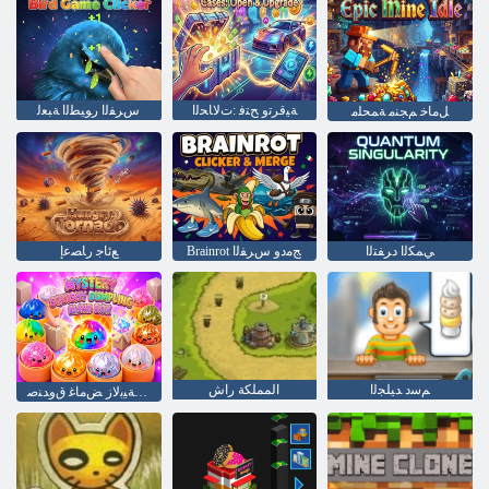
ﺔﻴﻗﺮﺗﻭ ﺢﺘﻓ :ﺕﻻ ﺎﺤﻟﺍ
ﺱﺮﻔﻟﺍ ﺭﻮﻴﻄﻟﺍ ﺔﺒﻌﻟ
ﻞﻣﺎﺧ ﻢﺠﻨﻣ ﺔﻤﺤﻠﻣ
ﻲﻤﻜﻟﺍ ﺩﺮﻔﺘﻟﺍ
Brainrot ﺞﻣﺩﻭ ﺱﺮﻔﻟﺍ
ﻊﺋﺎﺟ ﺭﺎﺼﻋﺇ
ﻢﺳﺩ ﺪﻴﻠﺠﻟﺍ
المملكة راش
ﻰﻤﻋﺃ ﻲﺠﻨﻔﺳﺍ ﺔﻴﺑﻻ ﺯ ﺾﻣﺎﻏ ﻕﻭﺪﻨﺻ