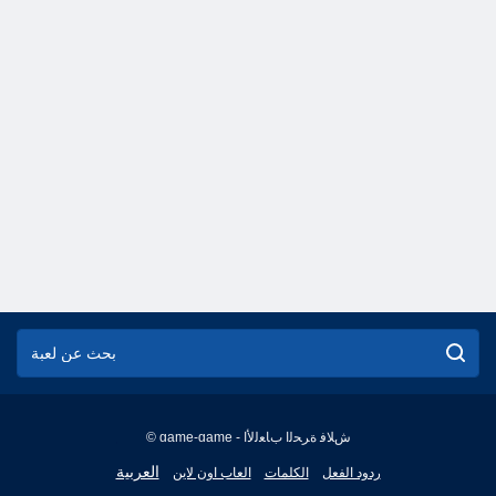
© game-game - ﺵﻼ ﻓ ﺓﺮﺤﻟﺍ ﺏﺎﻌﻟﻷ ﺍ
English
العربية
ردود الفعل
الكلمات
العاب اون لاين