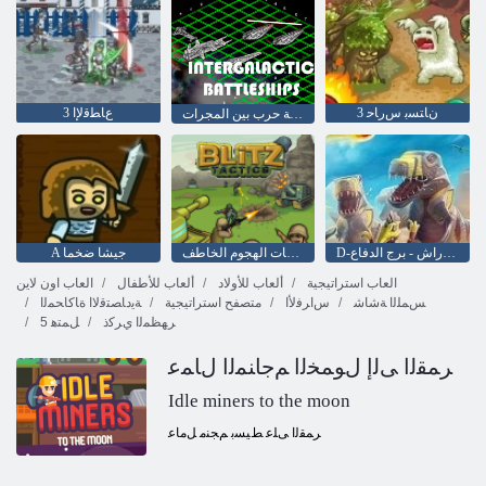
3 ﻥﺎﺘﺴﺑ ﺱﺭﺎﺣ
3 ﻉﺎﻄﻗﻹ ﺍ
لعبة حرب بين المجرات
D-يوم: راش - برج الدفاع
تكتيكات الهجوم الخاطف
A جيشا ضخما
العاب استراتيجية
ألعاب للأولاد
ألعاب للأطفال
العاب اون لاين
ﺲﻤﻠﻟﺍ ﺔﺷﺎﺷ
ﺱﺍﺮﻓﻷ ﺍ
متصفح استراتيجية
ﺔﻳﺩﺎﺼﺘﻗﻻ ﺍ ﺓﺎﻛﺎﺤﻤﻟﺍ
ﺮﻬﻈﻤﻟﺍ ﻱﺮﻛﺫ
5 ﻞﻤﺘﻫ
ﺮﻤﻘﻟﺍ ﻰﻟﺇ ﻝﻮﻤﺨﻟﺍ ﻢﺟﺎﻨﻤﻟﺍ ﻝﺎﻤﻋ
Idle miners to the moon
ﺮﻤﻘﻟﺍ ﻰﻠﻋ ﻂﻴﺴﺑ ﻢﺠﻨﻣ ﻞﻣﺎﻋ