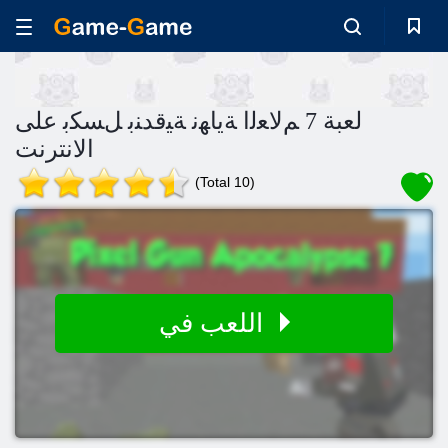
لعبة 7 ﻢﻟﺎﻌﻟﺍ ﺔﻳﺎﻬﻧ ﺔﻴﻗﺪﻨﺑ ﻞﺴﻜﺑ على
الانترنت
(Total 10)
اللعب في