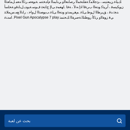
ﻚﻴﻠﻋ ﻦﻴﻌﺘﻴﺳ ، ﺊﺟﻼ ﻤﻛ ﺔﻔﻠﺘﺨﻤﻟﺍ ﺮﺻﺎﻨﻌﻟﺍﻭ ﻲﻧﺎﺒﻤﻟﺍ ﻡﺍﺪﺨﺘﺳ .ﺔﺑﻮﻌﺻ ﺮﺜﻛﺃ ﻪﻌﻣ ﻞﻣﺎﻌﺘﻟﺍ
ﻥﻮﻜﻴﺴﻓ ، ﺍًﺮﻴﺜﻛ ﻭﺪﻌﻟﺍ ﺏﺮﺘﻗﺍ ﺍﺫﺇ ﻪﻧﻷ ، ﺔﻓﺎ .ﺎﻬﻌﻤﺟ ﻰﻟﺇ ﺝﺎﺘﺤﺗ ﻑﻮﺳ ﺔﻳﻭﺪﻳ ﻞﺑﺎﻨﻗﻭ ﺔﺤﻠﺳﺃ
ﺪﺠﺗ ﺪﻗ ، ﻖﻳﺮﻄﻟﺍ ﻝﻮﻃ ﻰﻠﻋ .ﻢﻫﺮﻴﻣﺪﺗﻭ ﻭﺪﻌﻟﺍ ﻰﻠﻋ ﺐﻳﻮﺼﺘﻟﺍ ﻝﻭﺎﺣ ، ﺭﺎﻨﻟﺍ ﻊﻣ ﺲﻣﻼ ﺘﺗ
ﺎﻣﺪﻨﻋ .Pixel Gun Apocalypse 7 play ﻲﻓ ﺯﻮﻔﻟﺍﻭ ﺮﺜﻛﺃ ﺭﻮﻄﺘﻠﻟ ﺔﺻﺮﻔﻟﺍ ﻚﺤﻨﻤﺘ