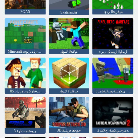
ﺔﻴﻓﺮﺤﻟﺍ ﺰﺘﺟﺍ
PGA5
Skatelander
ﻢﻟﺎﻌﻟﺍ ﻙﻮﻠﺑ
Minecraft ﺔﻌﺒﻄﻟﺍ ﻮﻳﺭﺎﻣ ﺮﺑﻮﺳ
ﻞﻄﺒﻟﺍ ﻞﺴﻜﺑ ﺏﺮﺣ
ﺏﺮﺤﻟﺍ ﺏﺮﺣ ﻰﻛﻮﻠﺑ ﺔﺑﻮﺒﻴﻏ ﺔﻳﺎﻣﺮﻟﺍ
ﺖﻓﺍﺮﻛ ﻙﻮﻠﺑ
ﺖﻓﺍﺮﻛ ﻦﻳﺎﻣ ﻦﺘﺑﺎﻜﻟﺍ
2 ﺔﻣﺰﺣ ﻲﻜﻴﺘﻜﺗ ﺡﻼ ﺳ
3D ﻡﻮﺠﻫ ﺹﺎﻨﻗ
3 ﻦﻴﻤﺜﻠﻣ ﺕﺍﻮﻗ