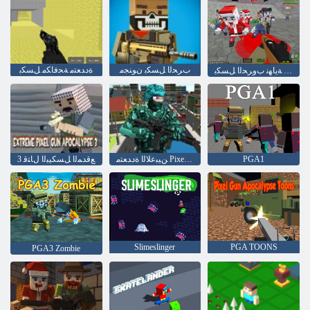
ﺏﺮﺤﻟﺍ ﻞﺴﻜﺑ ﻥﻮﻨﺠﻣ
ﺓﺩﺪﻌﺘﻣ ﺔﺤﻓﺎﻜﻣ ﻞﺴﻜﺑ
ﺔﺑﻮﺒﻴﻏ ﻢﻟﺎﻌﻟﺍ ﺔﻳﺎﻬﻧ ﺏﻭﺮﺤﻟﺍ ﻞﺴﻜﺑ
PGA1
ﻦﻴﺒﻋﻼ ﻟﺍ ﺓﺩﺪﻌﺘﻣ Pixel Combat ﺔﺒﻌﻟ
3 ﻊﻗﺪﻤﻟﺍ ﻞﺴﻜﻴﺒﻟﺍ ﻝﺎﺘﻗ
Slimeslinger
PGA TOONS
PGA3 Zombie