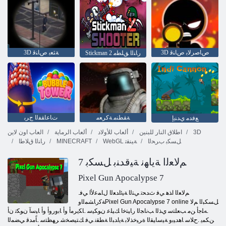
3D ﺹﺎﺻﺮﻟﺎﺑ ﺹﺎﻨﻗ
3D ﺔﺜﻌﺑ ﺹﺎﻨﻗ
Stickman 2 ﺭﺎﻨﻟﺍ ﻖﻠﻄﻣ
ﺔﻘﻄﻨﻣ ﺔﻛﺮﻌﻣ
ﺕﺎﻋﺎﻘﻔﻟﺍ ﺝﺮﺑ
ﻊﻓﺪﻣ ﻱﺪﻨﻳﺇ
3D
اطلاق النار للبنين
ألعاب للأولاد
ألعاب الرماية
العاب اون لاين
ﻞﺴﻜﺑ ﺏﺮﺤﻟﺍ
WebGL ﺔﻴﻨﻘﺗ
MINECRAFT
ﺭﺎﻨﻟﺍ ﻕﻼ ﻃﺍ
7 ﻢﻟﺎﻌﻟﺍ ﺔﻳﺎﻬﻧ ﺔﻴﻗﺪﻨﺑ ﻞﺴﻜﺑ
Pixel Gun Apocalypse 7
.ﻢﻟﺎﻌﻟﺍ ﺍﺬﻫ ﻲﻓ ﺙﺪﺤﺗ ﻲﺘﻟﺍ ﺔﻴﺋﺍﺪﻌﻟﺍ ﻝﺎﻤﻋﻷ ﺍ ﻲﻓ
ﺔﻛﺭﺎﺸﻤﻟﺍﻭPixel Gun Apocalypse 7 online ﻞﺴﻜﺒﻟﺍ ﻢﻟﺎ
.ﻪﻠﺟﺃ ﻦﻣ ﺐﻌﻠﺘﺳ ﻱﺬﻟﺍ ﺐﻧﺎﺠﻟﺍ ﺭﺎﻴﺘﺧﺍ ﻚﻴﻠﻋ ﻥﻮﻜﻴﺳ .ﺎﻜﻳﺮﻣﺃ ﻭﺃ ﺎﺑﻭﺭﻭﺃ ﻭﺃ ﺎﻴﺳﺁ ﻥﻮﻜﺗ ﻥﺃ
ﻦﻜﻤﻳ .ﺡﻼ ﺳ ﺎﻫﺪﻴﺑﻭ ﺔﻴﺳﺎﻴﻘﻟﺍ ﺓﺮﻴﺧﺬﻟﺎﺑ ﺔﻳﺍﺪﺒﻟﺍ ﺔﻄﻘﻧ ﻲﻓ ﻚﺘﻴﺼﺨﺷ ﺮﻬﻈﺘﺳ .ﺎًﻣﺪﻗ ﻲﻀﻤﻟﺍ