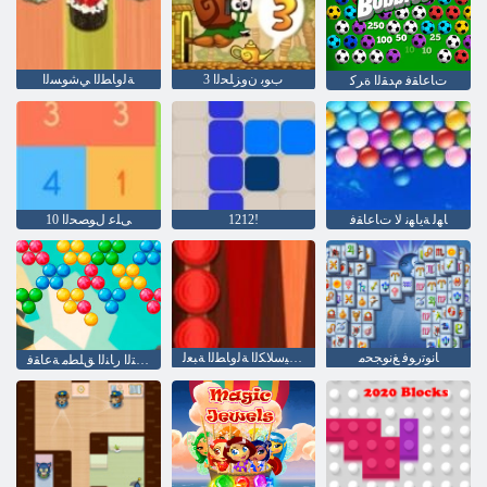
3 ﺏﻮﺑ ﻥﻭﺰﻠﺤﻟﺍ
ﺔﻟﻭﺎﻄﻟﺍ ﻲﺷﻮﺴﻟﺍ
ﺕﺎﻋﺎﻘﻓ ﻡﺪﻘﻟﺍ ﺓﺮﻛ
ﺎﻬﻟ ﺔﻳﺎﻬﻧ ﻻ ﺕﺎﻋﺎﻘﻓ
1212!
10 ﻰﻠﻋ ﻝﻮﺼﺤﻟﺍ
ﺎﻧﻮﺗﺭﻮﻓ ﻎﻧﻮﺠﺤﻣ
ﺔﻴﻜﻴﺳﻼ ﻜﻟﺍ ﺔﻟﻭﺎﻄﻟﺍ ﺔﺒﻌﻟ
ﺎﻬﻟ ﺔﻳﺎﻬﻧ ﻻ ﻲﺘﻟﺍ ﺭﺎﻨﻟﺍ ﻖﻠﻄﻣ ﺔﻋﺎﻘﻓ