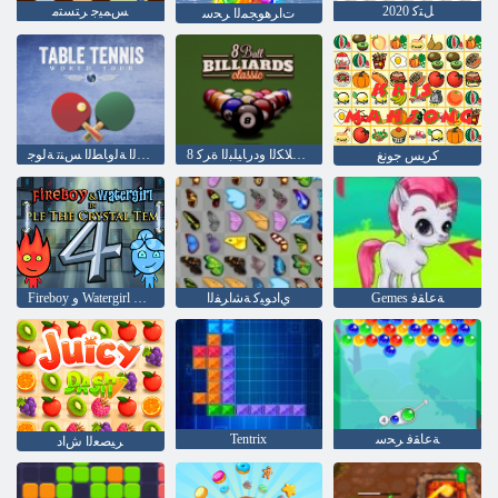
ﻞﺘﻛ 2020
ﺲﻤﻴﺟ ﺮﺘﺴﺘﻣ
ﺕﺍﺮﻫﻮﺠﻤﻟﺍ ﺮﺤﺳ
ﺔﻴﻜﻴﺳﻼ ﻜﻟﺍ ﻭﺩﺭﺎﻴﻠﺒﻟﺍ ﺓﺮﻛ 8
ﺔﻴﻤﻟﺎﻌﻟﺍ ﺔﻟﻭﺎﻄﻟﺍ ﺲﻨﺗ ﺔﻟﻮﺟ
كريس جونغ
Gemes ﺔﻋﺎﻘﻓ
ﻱﺍﺩﻮﻴﻛ ﺔﺷﺍﺮﻔﻟﺍ
Fireboy ﻭ Watergirl 4: Crystal Temple
ﺔﻋﺎﻘﻓ ﺮﺤﺳ
Tentrix
ﺮﻴﺼﻌﻟﺍ ﺵﺍﺩ