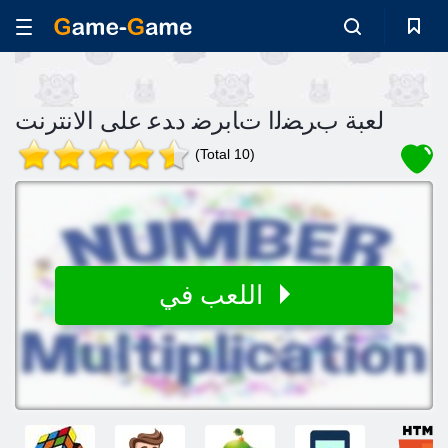
لعبة ﺏﺮﻀﻟﺍ ﺕﺎﺑﺮﺿ ﺩﺪﻋ على الانترنت
(Total 10)
اللعب في