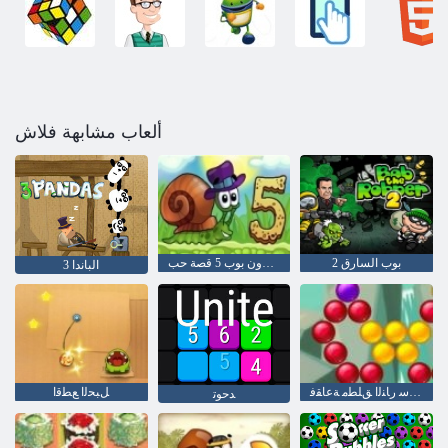
ألعاب مشابهة فلاش
بوب السارق 2
الحلزون بوب 5 قصة حب
3 الباندا
ﺎﻏﺎﺳ ﺭﺎﻨﻟﺍ ﻖﻠﻄﻣ ﺔﻋﺎﻘﻓ
ﻞﺒﺤﻟﺍ ﻊﻄﻗﺍ
ﺪﺣﻮﺗ