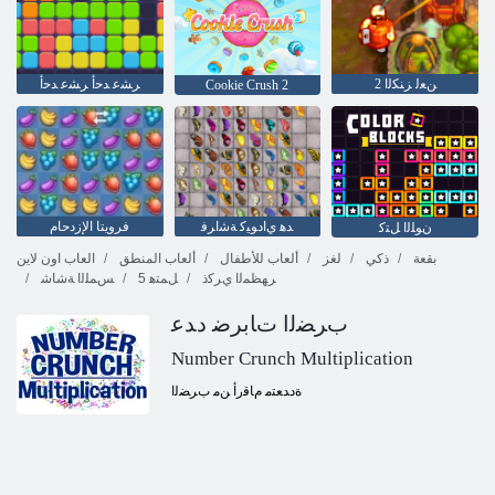
2 ﻦﻌﻟ ﺰﻨﻜﻟﺍ
ﺮﺸﻋ ﺪﺣﺃ ﺮﺸﻋ ﺪﺣﺃ
Cookie Crush 2
ﺪﻫ ﻱﺍﺩﻮﻴﻛ ﺔﺷﺍﺮﻓ
فرويتا الإزدحام
ﻥﻮﻠﻟﺍ ﻞﺘﻛ
بقعة
ذكي
لغز
ألعاب للأطفال
ألعاب المنطق
العاب اون لاين
ﺮﻬﻈﻤﻟﺍ ﻱﺮﻛﺫ
5 ﻞﻤﺘﻫ
ﺲﻤﻠﻟﺍ ﺔﺷﺎﺷ
ﺏﺮﻀﻟﺍ ﺕﺎﺑﺮﺿ ﺩﺪﻋ
Number Crunch Multiplication
ﺓﺩﺪﻌﺘﻣ ﻡﺎﻗﺭﺃ ﻦﻣ ﺏﺮﻀﻟﺍ