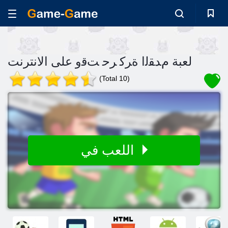
لعبة ﻡﺪﻘﻟﺍ ﺓﺮﻛ ﺮﺣ ﺖﻗﻭ على الانترنت
(Total 10)
اللعب في