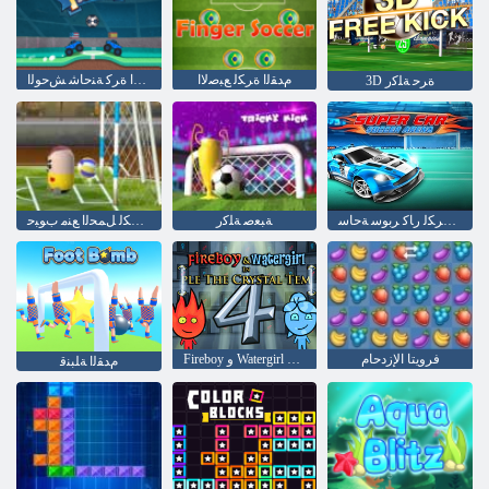
ﻡﺪﻘﻟﺍ ﺓﺮﻜﻟ ﻊﺒﺻﻻ ﺍ
ﻡﺪﻘﻟﺍ ﺓﺮﻛ ﺔﻨﺣﺎﺷ ﺶﺣﻮﻟﺍ
3D ﺓﺮﺣ ﺔﻠﻛﺭ
ﻡﺪﻘﻟﺍ ﺓﺮﻜﻟ ﺭﺎﻛ ﺮﺑﻮﺳ ﺔﺣﺎﺳ
ﺔﺒﻌﺻ ﺔﻠﻛﺭ
ﻡﺪﻘﻟﺍ ﺓﺮﻜﻟ ﻞﻤﺤﻟﺍ ﻊﻨﻣ ﺏﻮﺒﺣ
فرويتا الإزدحام
Fireboy ﻭ Watergirl 4: Crystal Temple
ﻡﺪﻘﻟﺍ ﺔﻠﺒﻨﻗ