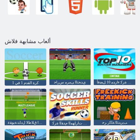
ألعاب مشابهة فلاش
ﻡﺪﻘﻟﺍ ﺓﺮﻛ ءﺍﺭﺪﻣ 10 ﻞﻀﻓﺃ
ﻱﺪﺤﺘﻟﺍ ﻰﻣﺮﻣ ﺱﺭﺎﺣ
كرة القدم 1 في 1
ﺐﻳﺭﺪﺘﻟﺍ ﺔﻠﻛﺭ ﺮﺣ
ﺩﺪﻌﺘﻣ ﻱﺭﻭﺩ :ﺭﺎﻨﻟﺍ ﻕﻼ ﻃﻻ ﻝﺩﺎﺒﺗ ﺔﺑﻮﻘﻋ
ءﺍﺪﻋ ﺕﺍﺭﺎﻬﻤﻟﺍ ﻡﺪﻘﻟﺍ ﺓﺮﻛ