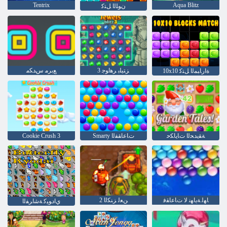
Tentrix
Aqua Blitz
ﻥﻮﻠﻟﺍ ﻞﺘﻛ
3 ﺰﺘﻴﻠﺑ ﺮﻫﺍﻮﺟ
ﻊﺑﺮﻣ ﺱﺪﻜﻣ
10x10 ﺓﺍﺭﺎﺒﻤﻟﺍ ﻞﺘﻛ
ﺔﻘﻳﺪﺤﻟﺍ ﺕﺎﻳﺎﻜﺣ
Smarty ﺕﺎﻋﺎﻘﻔﻟﺍ
Cookie Crush 3
ﺎﻬﻟ ﺔﻳﺎﻬﻧ ﻻ ﺕﺎﻋﺎﻘﻓ
2 ﻦﻌﻟ ﺰﻨﻜﻟﺍ
ﻱﺍﺩﻮﻴﻛ ﺔﺷﺍﺮﻔﻟﺍ