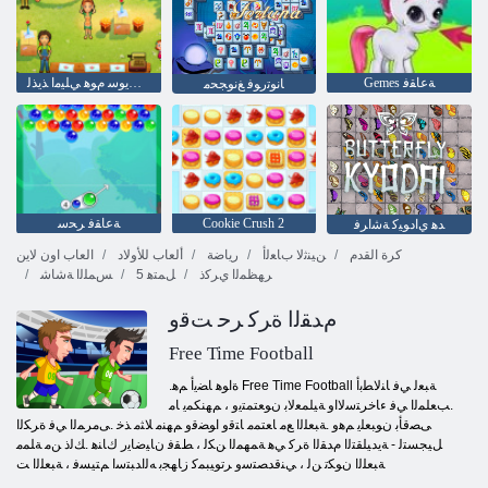
Gemes ﺔﻋﺎﻘﻓ
ﻡﻮﻫ ﺖﻳﻮﺳ ﻡﻮﻫ ﻲﻠﻴﻣﺍ ﺬﻳﺬﻟ
ﺎﻧﻮﺗﺭﻮﻓ ﻎﻧﻮﺠﺤﻣ
Cookie Crush 2
ﺔﻋﺎﻘﻓ ﺮﺤﺳ
ﺪﻫ ﻱﺍﺩﻮﻴﻛ ﺔﺷﺍﺮﻓ
كرة القدم
ﻦﻴﻨﺛﻻ ﺏﺎﻌﻟﺃ
رياضة
ألعاب للأولاد
العاب اون لاين
ﺮﻬﻈﻤﻟﺍ ﻱﺮﻛﺫ
5 ﻞﻤﺘﻫ
ﺲﻤﻠﻟﺍ ﺔﺷﺎﺷ
ﻡﺪﻘﻟﺍ ﺓﺮﻛ ﺮﺣ ﺖﻗﻭ
Free Time Football
.ﺓﺍﻮﻫ ﺎﻀﻳﺃ ﻢﻫ Free Time Football ﺔﺒﻌﻟ ﻲﻓ ﺎﻨﻟﺎﻄﺑﺃ
.ﺐﻌﻠﻤﻟﺍ ﻲﻓ ءﺎﺧﺮﺘﺳﻻ ﺍﻭ ﺔﻴﻠﻤﻌﻟﺎﺑ ﻥﻮﻌﺘﻤﺘﻳﻭ ، ﻢﻬﻨﻜﻤﻳ ﺎﻣ
ﻰﺼﻗﺄﺑ ﻥﻮﺒﻌﻠﻳ ﻢﻫﻭ .ﺔﺒﻌﻠﻟﺍ ﻊﻣ ﺎﻌﺘﻤﻣ ﺎﺘﻗﻭ ﺍﻮﻀﻗﻭ ﻢﻬﻨﻣ ﻼ ﺜﻣ ﺬﺧ .ﻰﻣﺮﻤﻟﺍ ﻲﻓ ﺓﺮﻜﻟﺍ
ﻞﻴﺠﺴﺘﻟ - ﺔﻳﺪﻴﻠﻘﺘﻟﺍ ﻡﺪﻘﻟﺍ ﺓﺮﻛ ﻲﻫ ﺔﻤﻬﻤﻟﺍ ﻦﻜﻟ ، ﻂﻘﻓ ﻥﺎﻴﺿﺎﻳﺭ ﻙﺎﻨﻫ .ﻚﻟﺫ ﻦﻣ ﺔﻠﻤﻣ
ﺔﺒﻌﻠﻟﺍ ﻥﻮﻜﺗ ﻦﻟ ، ﻲﻨﻗﺪﺼﺘﺳﻭ ﺮﺗﻮﻴﺒﻤﻛ ﺯﺎﻬﺠﺑ ﻪﻟﺍﺪﺒﺘﺳﺍ ﻢﺘﻴﺴﻓ ، ﺔﺒﻌﻠﻟﺍ ﺖ