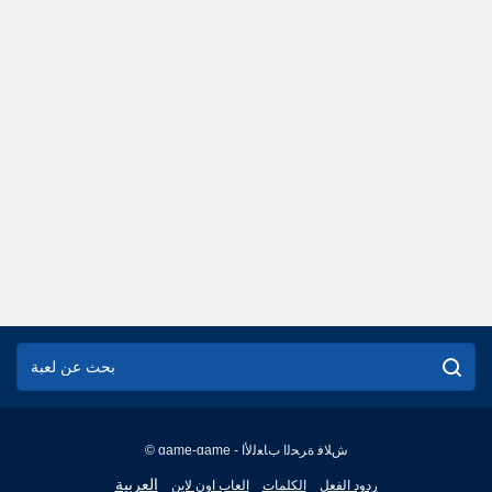
© game-game - ﺵﻼ ﻓ ﺓﺮﺤﻟﺍ ﺏﺎﻌﻟﻷ ﺍ
English
العربية
ردود الفعل
الكلمات
العاب اون لاين