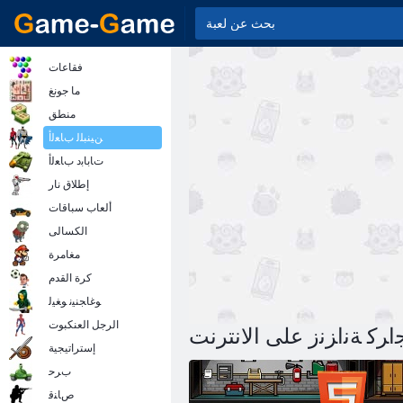
فقاعات
ما جونغ
منطق
ﻦﻴﻨﺒﻠﻟ ﺏﺎﻌﻟﺃ
ﺕﺎﺑﺎﺑﺩ ﺏﺎﻌﻟﺃ
إطلاق نار
ألعاب سباقات
الكسالى
مغامرة
كرة القدم
ﻮﻏﺎﺠﻨﻴﻧ ﻮﻐﻴﻟ
الرجل العنكبوت
ﺍﺮﻛ ﺔﻧﺍﺰﻧﺯ على الانترنت
إستراتيجية
ﺏﺮﺣ
ﺹﺎﻨﻗ