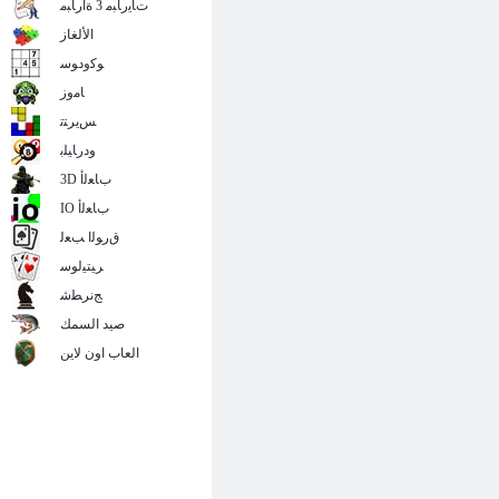
ﺕﺎﻳﺭﺎﺒﻣ 3 ﺓﺍﺭﺎﺒﻣ
الألغاز
ﻮﻛﻭﺩﻮﺳ
ﺎﻣﻭﺯ
ﺲﻳﺮﺘﺗ
ﻭﺩﺭﺎﻴﻠﺑ
3D ﺏﺎﻌﻟﺃ
IO ﺏﺎﻌﻟﺃ
ﻕﺭﻮﻟﺍ ﺐﻌﻟ
ﺮﻴﺘﻴﻟﻮﺳ
ﺞﻧﺮﻄﺷ
صيد السمك
العاب اون لاين