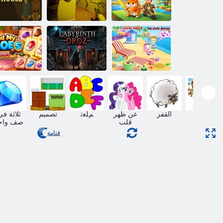
ﺔﺒﻳﺮﻐﻟﺍ ﺓﺎﺘﻔﻟ
ﻲﺑﻭﺃ ﺕﻭﺮﻨﻳﺮﺑ
1 ﺔﻴﻔﻠﺨﻟﺍ ﻑﺮﻐﻟﺍ
ﻝﺰﻨﻣ ﻦﻣ
ﻦﻋ ﺚﺤﺑﺍ
ﻦﻣ ﺏﻭﺮﻬﻟﺍ
ﺏﻭﺮﻬﻟﺍ
بندق طفل على
ﻲﺋﺍﺬﺣ ﻰﻠﻋ
شاطئ
ﺯﻭﺭﺩ ﺔﻫﺎﺘﻣ
ﺭﻮﺜﻌﻟﺍ
ﺯﺎﻐﻟﻷ ﺍ
القفز
عن ظهر
ﻢﻠﻌﺗ
تصميم
ثلاثة في
قلب
صف واح
قتامة