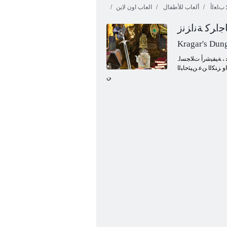
ﺏﺎﻌﻟﺃ
ألعاب للأطفال
العاب اون لاين
ﺟﺍﺮﻛ ﺔﻧﺍﺰﻧﺯ
Kragar's Dun
.ﻙﺎﻨﻫ ﺪﺣﺃ ﻙﺎﻨﻫ ﻦﻜﻳ ﻢﻟ ﻦﻜﻟﻭ ، ﺍﺮﻴﺜﻛ ﺭﺎﺟﺍﺮﻛ ﻒﻬﻜﻟﺍ ﻦﻋ ﺖﻌﻤﺳ .ﻞﺧﺪﻤﻟﺍ ﻰﻠﻋ ﺭﻮﺜﻌﻟﺍ ﻞﻴﺤﺘﺴﻤﻟﺍ ﻦﻣ ﻦﻜﻟﻭ ، ﻑﻭﺮﻌﻣ ﻪﻌﻗﻮﻣ .ﻒﺻﻮﺗ ﻻ ﻲﺘﻟﺍ ﺕﺍﻭﺮﺜﻟﺍ ﻦﻳﺰﺨﺗ ﻢﺘﻳ ، ﺔﻧﺍﺰﻧﺯ ﻦﻣ ﺕﺎﻫﺎﺘﻤﻟﺍ ﻲﻓ ، ﺔﻴﻔﻴﺷﺭﺃ ﺕﻼ ﺠﺴﻟ
 ﺰﻨﻜﻟﺍ ﻦﻋ ﻦﻴﺜﺣﺎﺒﻟﺍ
ﻦ
ﺏﻭﺮﻬﻟﺍ Html5 ﺓﺭﻮﺠﻬﻣ ﺔﻌﻣﺎﺟ