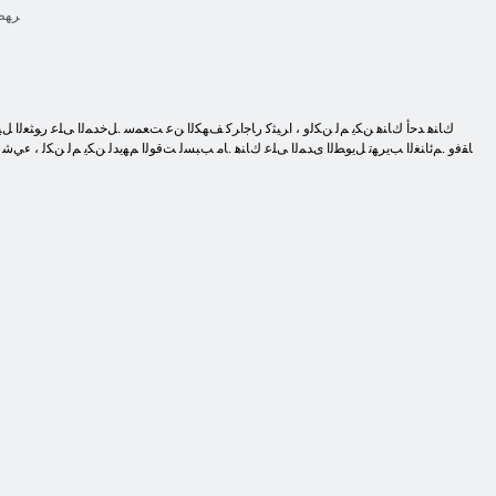
ﺮﻬﻈ
ﺎﻘﻓﻭ .ﻢﺋﺎﻨﻐﻟﺍ ﺐﻳﺮﻬﺗ ﻞﻳﻮﻄﻟﺍ ﻯﺪﻤﻟﺍ ﻰﻠﻋ ﻙﺎﻨﻫ .ﺎﻣ ﺐﺒﺴﻟ ﺖﻗﻮﻟﺍ ﻢﻬﻳﺪﻟ ﻦﻜﻳ ﻢﻟ ﻦﻜﻟ ، ءﻲﺷ 