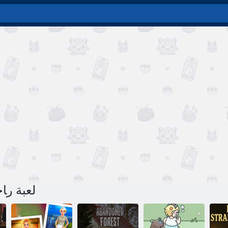
لعبة ﺭﺎﺟ