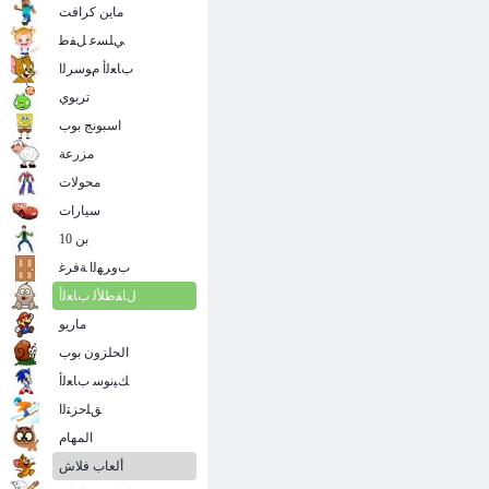
ماين كرافت
ﻲﻠﺴﻋ ﻞﻔﻃ
ﺏﺎﻌﻟﺃ ﻡﻮﺳﺮﻟﺍ
تربوي
اسبونج بوب
مزرعة
محولات
سيارات
بن 10
ﺏﻭﺮﻬﻟﺍ ﺔﻓﺮﻏ
ﻝﺎﻔﻃﻸ ﻟ ﺏﺎﻌﻟﺃ
ماريو
الحلزون بوب
ﻚﻴﻧﻮﺳ ﺏﺎﻌﻟﺃ
ﻖﻠﺣﺰﺘﻟﺍ
المهام
ألعاب فلاش