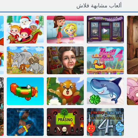
ألعاب مشابهة فلاش
ﺯﻮﻨﻛ ﻦﻣ ﻼ ﻴﻠﻗ
ﻞﻤﻌﻟﺍ ﺐﻨﺠﺗ
ﺓﺄﺟﺎﻔﻣ ﺩﻼ ﻴﻤﻟﺍ
ﺮﺠﺘﻣ
ﺔﺒﻌﻟ ﺔﺳﺭﺪﻤﻟﺍ
ﺪﻴﻋ ﻲﻠﺴﻋ ﻞﻔﻃ
ﺕﺎﻓﻼ ﺘﺧﻻ ﺍ 10
الاثارة 4
ﺹﺎﺧ ﻡﻮﻳ
ﻦﻋ ﺚﺤﺒﻟﺍ
ر،
تحلق القرش
السنجاب البطل
أكرر مرة أخرى