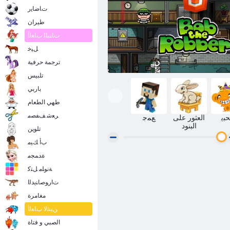
ﺕﺎﺿﺎﻳﺭ
طيران
ﺕﺎﻨﺒﻠﻟ ﺏﺎﻌﻟﺃ
ﻞﻴﺧ
ترجمة حرفية
تلبيس
باربي
طهي الطعام
ﺮﻌﺷ ﻒﻔﺼﻣ
ﺒﻳ
العثور على
ﻊﻤﺟ
البنود
تلوين
ﺏﺃ ﻚﻴﻣ
ﺓﺪﻤﺠﻣ
H5 ﻕﺭﺎﺴﻟﺍ ﺏﻮﺑ
ﺔﻧﻮﻠﻣ ﻞﺘﻛ
ﺕﺍﺭﻮﺻﺎﻨﻳﺪﻟﺍ
مغامرة
ﻦﻴﻨﺛﻻ ﺏﺎﻌﻟﺃ
الصبي و فتاة