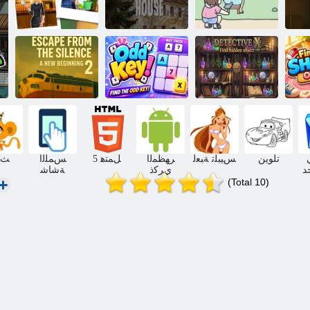
ﺍ
2 ﻂﻘﻟﺍ ﻰﻠﻋ
ﺖﻴﺒﻟﺍ ﺔﺑﺎﻏ
ﺭﻮﺜﻌﻟﺍ
ﺭﻮﺠﻬﻣ
ﺮﺒﺨﻤﻟﺍ ﺎﻨﻴﻧ
ﺔﻴﻔﺨﻤﻟﺍ ءﺎﻴﺷﻷ ﺍ
ﺓﺪﻳﺪﺟ ﺔﻳﺍﺪﺑ 2
ﻦﻋ ﺚﺤﺑﺍ X
ﺖﻤﺼﻟﺍ ﻦﻣ
ﻖﻘﺤﻤﻟﺍ
!ﺐﻳﺮﻏ ﺡﺎﺘﻔﻣ
ﺏﻭﺮﻬﻟﺍ
تلوين
ﺲﻴﺒﻠﺗ ﺔﺒﻌﻟ
ﺮﻬﻈﻤﻟﺍ
5 ﻞﻤﺘﻫ
ﺲﻤﻠﻟﺍ
ﺚﺤ
د
ﻱﺮﻛﺫ
ﺔﺷﺎﺷ
(Total 10)