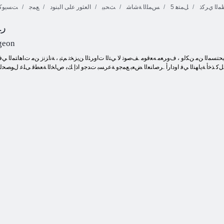
ﻤﻟﺍ ﻱﺮﻛﺫ
5 ﻞﻤﺘﻫ
ﺲﻤﻠﻟﺍ ﺔﺷﺎﺷ
ﺚﺤﺒﻳ
العثور على البنود
ﻊﻤﺟ
ﺖﺴﻳﻮﻛ 
Fireboy ﻭ
ﺭﺎ
PirateBattle.
Watergirl 4:
Crystal Temple
ﻮﻨﻴﻧﺍﺮﺑ
ﺔﻴﻋﻮﺘﻟﺍﻭ ﻡﻼ ﻋﻹ ﺍ
geon
ﻞﻛ ﺬﺧﺃ ﺔﻳﺎﻬﻨﻟﺍ ﻲﻓ ﺍﻭﺩﺍﺭﺃ .ﺮﺻﺎﻨﻌﻟﺍ ﺾﻌﺑ ﻊﻤﺟﻭ ﺔﻋﺮﺴﺑ ﺕﺪﺟﻭ ﺍﺫﺇ ﻚﺑ ﺹﺎﺨﻟﺍ ﺔﻌﻄﻗ ﻰﻠﻋ ﻝﻮﺼﺤﻟﺍﻭ