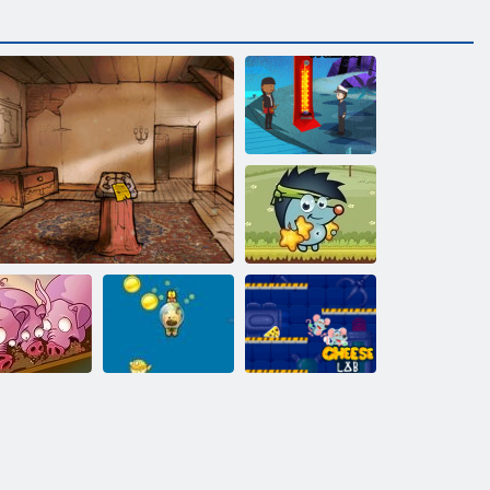
ﻮﻳﺎﺑ ﺓﺮﻳﺰﺟ
التفاح Sboschik
تشغيل، خنزي
ﺞﻧﺮﻄﺸﻟﺍ ﺮﺒﺘﺨﻣ
ﺹﻮﻐﻟﺍ ﺐﻠﻜﻟﺍ
ﺓﺮﺳﻷ ﺍ ﻲﻠﻴﻛ ﺡﺍﻭﺭﺃ
تشغيل