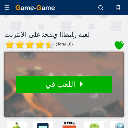
لعبة ﺭﺎﻴﻄﻟﺍ ﻱﺪﺤﺗ على الانترنت
(Total 10)
اللعب في