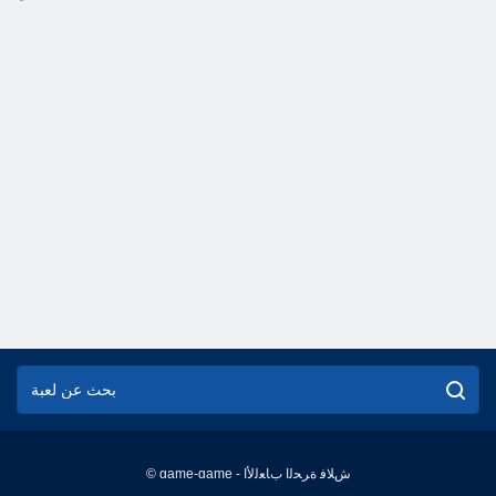
© game-game - ﺵﻼ ﻓ ﺓﺮﺤﻟﺍ ﺏﺎﻌﻟﻷ ﺍ