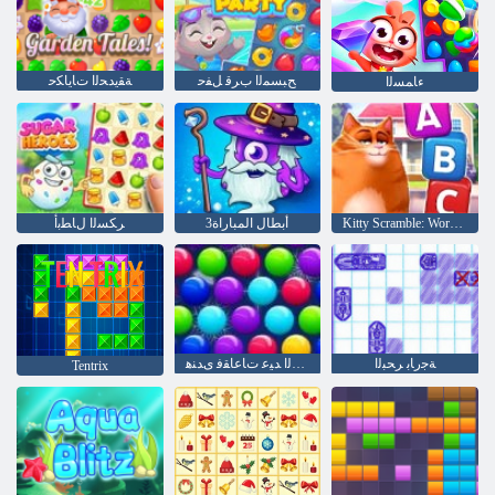
ﺢﺒﺴﻤﻟﺍ ﺏﺮﻗ ﻞﻔﺣ
ﺔﻘﻳﺪﺤﻟﺍ ﺕﺎﻳﺎﻜﺣ
ءﺎﻤﺴﻟﺍ
Kitty Scramble: Word Stacks
3أبطال المباراة
ﺮﻜﺴﻟﺍ ﻝﺎﻄﺑﺃ
ﺔﺟﺭﺎﺑ ﺮﺤﺒﻟﺍ
ﺔﻌﺒﻄﻟﺍ ﺩﻼ ﻴﻤﻟﺍ ﺪﻴﻋ ﺕﺎﻋﺎﻘﻓ ﻯﺪﻨﻫ
Tentrix