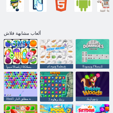
ألعاب مشابهة فلاش
ﻚﻴﺳﻼ ﻛ ﻮﻨﻴﻣﻭﺪﻟﺍ
ﺦﺒﻄﻤﻟﺍ ﻎﻧﻮﺟ ﺎﻣ
ﺔﻴﻜﻴﺳﻼ ﻜﻟﺍ ﻝﺎﺼﺗﻻ ﺍ ﻪﻴﻧﻭﺃ
ﺯﺩﻭﻭ ﻞﺑﺎﺑ
Html5 ﺭفقاعة مطلق النار
3 ﺰﺘﻴﻠﺑ ﺮﻫﺍﻮﺟ