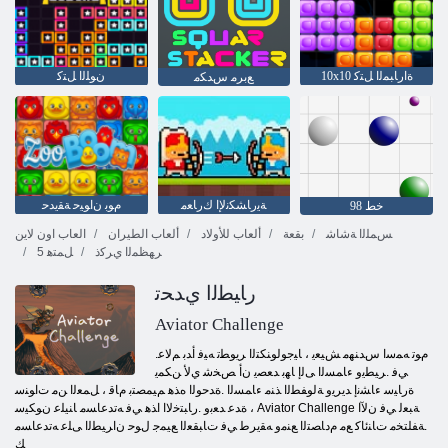
10x10 ﺓﺍﺭﺎﺒﻤﻟﺍ ﻞﺘﻛ
ﻥﻮﻠﻟﺍ ﻞﺘﻛ
ﻊﺑﺮﻣ ﺱﺪﻜﻣ
ﺔﻳﺭﺎﺸﻜﻧﻹ ﺍ ﻙﺭﺎﻌﻣ
ﻡﻮﺑ ﻥﺍﻮﻴﺣ ﺔﻘﻳﺪﺣ
خط 98
ﺲﻤﻠﻟﺍ ﺔﺷﺎﺷ
بقعة
ألعاب للأولاد
ألعاب الطيران
العاب اون لاين
ﺮﻬﻈﻤﻟﺍ ﻱﺮﻛﺫ
5 ﻞﻤﺘﻫ
ﺭﺎﻴﻄﻟﺍ ﻱﺪﺤﺗ
Aviator Challenge
.ﻡﻮﺗ ﻪﻤﺳﺍ ﺱﺪﻨﻬﻣ ﺶﻴﻌﻳ ، ﺎﻴﺟﻮﻟﻮﻨﻜﺘﻟﺍ ﺮﻳﻮﻄﺗ ﻪﻴﻓ ﺃﺪﺑ ﻢﻟﺎﻋ
ﻲﻓ .ﺮﻴﻄﻳﻭ ءﺎﻤﺴﻟﺍ ﻰﻟﺇ ﺎﻬﺑ ﺪﻌﺼﻳ ﻥﺃ ﺺﺨﺷ ﻱﻷ ﻦﻜﻤﻳ
ﺓﺭﺎﻴﺳ ءﺎﺸﻧﺇ ﺪﻳﺮﻳﻭ ﺔﻟﻮﻔﻄﻟﺍ ﺬﻨﻣ ءﺎﻤﺴﻟﺍ .ﺓﺪﺣﻮﻟﺍ ﻩﺬﻫ ﻢﻴﻤﺼﺘﺑ ﻡﺎﻗ ، ﻞﻤﻌﻟﺍ ﻦﻣ ﺕﺍﻮﻨﺳ
ﺓﺪﻋ ﺪﻌﺑﻭ .ﺭﺎﺒﺘﺧﻻ ﺍ ﺍﺬﻫ ﻲﻓ ﻪﺗﺪﻋﺎﺴﻣ ﺎﻨﻴﻠﻋ ﻥﻮﻜﻴﺳ ، Aviator Challenge ﺔﺒﻌﻟ ﻲﻓ ﻥﻵ ﺍ
.ﺔﻔﻠﺘﺨﻣ ﺕﺎﻨﺋﺎﻛ ﻊﻣ ﻡﺩﺎﺼﺘﻟﺍ ﻊﻨﻣﻭ ﻪﻘﻳﺮﻃ ﻲﻓ ﺕﺎﺒﻘﻌﻟﺍ ﻊﻴﻤﺟ ﻝﻮﺣ ﻥﺍﺮﻴﻄﻟﺍ ﻰﻠﻋ ﻪﺗﺪﻋﺎﺴﻣ
ﻚ