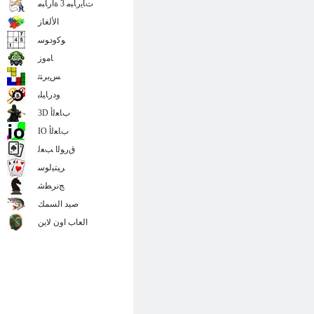
ﺕﺎﻳﺭﺎﺒﻣ 3 ﺓﺍﺭﺎﺒﻣ
الألغاز
ﻮﻛﻭﺩﻮﺳ
ﺎﻣﻭﺯ
ﺲﻳﺮﺘﺗ
ﻭﺩﺭﺎﻴﻠﺑ
3D ﺏﺎﻌﻟﺃ
IO ﺏﺎﻌﻟﺃ
ﻕﺭﻮﻟﺍ ﺐﻌﻟ
ﺮﻴﺘﻴﻟﻮﺳ
ﺞﻧﺮﻄﺷ
صيد السمك
العاب اون لاين