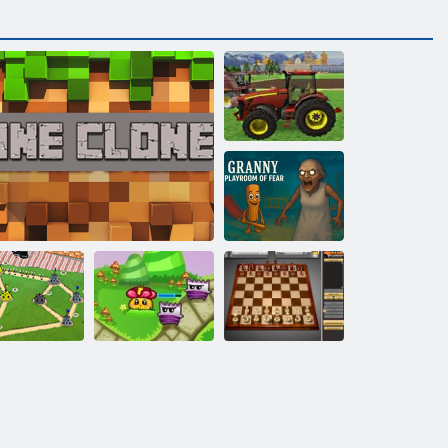
2018 ﺔﻋﺍﺭﺰﻟﺍ
ﺭﺍﺮﺟ
ﻑﻮﺨﻟﺍ ﻦﻣ
ﺓﺪﺠﻟﺍ ﺏﺎﻌﻟﺃ
ﺔﻓﺮﻏ
الخنافس الح
الشطرنج 3D
ﻥﺎﺘﺴﺒﻟﺍ ﺱﺭﺎﺣ
4 ﻡﺎﻐﻟﻷ ﺍ ﺥﺎﺴﻨﺘﺳﺍ
(2)