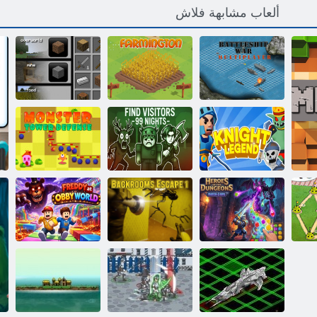
ألعاب مشابهة فلاش
ﻦﻴﺒﻋﻼ ﻟﺍ ﺓﺩﺪﻌﺘﻣ
ﺔﻴﺑﺮﺣ ﺏﺮﺣ
ﻥﻮﺘﻐﻨﻴﻣﺭﺎﻓ
ﻦﺤﻃ
ﺱﺭﺎﻔﻟﺍ
ﺔﻠﻴﻟ 99 ﺭﺍﻭﺰﻟﺍ
ﺶﺣﻮﻟﺍ ﻉﺎﻓﺪﻟﺍ
ﺓﺭﻮﻄﺳﺃ
ﻦﻋ ﺚﺤﺒﻟﺍ
ﺝﺮﺑ
ﻲﺟ ﻲﺑ ﺭﺁ 3
رب
ﺓﺍﺭﺎﺒﻤﻟﺍ
1 ﺔﻴﻔﻠﺨﻟﺍ ﻑﺮﻐﻟﺍ
ﺪﻟﺭﻭﻭ ﻲﺑﻭﺃ ﻲﻓ
:ﺕﺎﻧﺍﺰﻧﺰﻟﺍ ﻝﺎﻄﺑﺃ
ﻦﻣ ﺏﻭﺮﻬﻟﺍ
ﻱﺪﻳﺮﻓ