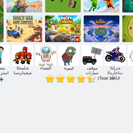
ﺁ
ءﺍﺬﻐﻟﺍ ﺩﻮﻨﺟ
ﻦﻳﺪﻌﺘﻟﺍ ﺔﻗﺎﻃ
ﺝﺮﺒﻟﺍ ﻖﺤﺳ
ﺔﻴﻤﻟﺎﻌﻟﺍ ﺏﺮﺤﻟﺍ
ش
ﻢﻟﻮﻬﺴﻜﻴﻫ
ﻩﻮﺒﺸﻤﻟﺍ ﺝﺎﺟﺪﻟﺍ
ﺮﻜﺴﻌﻣ ﺔﻛﺮﺷ
ﺔﻳﺭﺎﻨﻟﺍ
موقف
غيبوبة
الفضاء
ﺔﻳﺎﻤﺤﻟﺍ
متص
ﺕﺎﺟﺍﺭﺪﻟﺍ
سيارات
ﺔﻴﺠﻴﺗﺍﺮﺘﺳﺍ
استرا
ﻕﺎﺒﺳ
(Total 10)