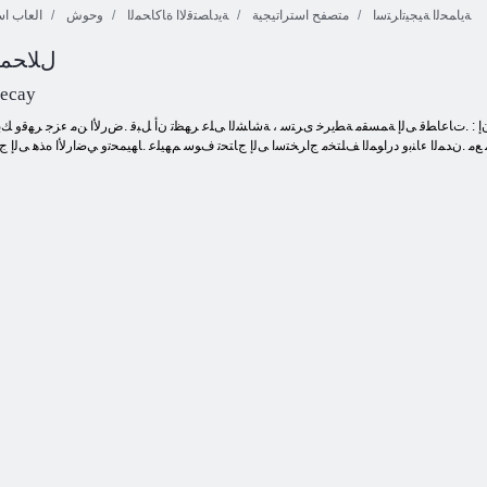
ﺔﻳﺎﻤﺤﻟﺍ ﺔﻴﺠﻴﺗﺍﺮﺘﺳﺍ
متصفح استراتيجية
ﺔﻳﺩﺎﺼﺘﻗﻻ ﺍ ﺓﺎﻛﺎﺤﻤﻟﺍ
وحوش
العاب اس
Entera: ﻝﻼ 
لعبة حرب بين
جزيرة
المجرات
3 ﻉﺎﻄﻗﻹ ﺍ
الإمبراطورية
Decay
 .ﻥﺪﻤﻟﺍ ءﺎﻨﺑﻭ ﺩﺭﺍﻮﻤﻟﺍ ﻒﻠﺘﺨﻣ ﺝﺍﺮﺨﺘﺳﺍ ﻰﻟﺇ ﺝﺎﺘﺤﺗ ﻑﻮﺳ ﻢﻬﻴﻠﻋ .ﺎﻬﻴﻤﺤﺗﻭ ﻲﺿﺍﺭﻷ ﺍ ﻩﺬﻫ ﻰﻟﺇ ﺝﺎﺘ