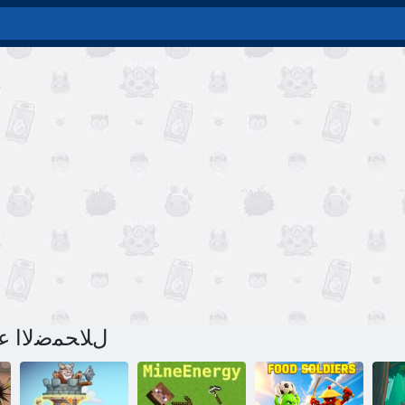
لعبة Entera: ﻝﻼ ﺤﻤ