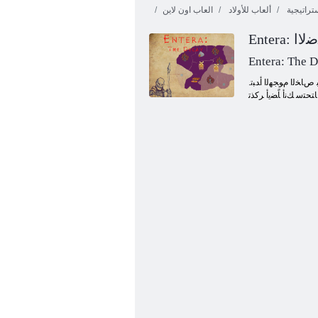
تراتيجية
ألعاب للأولاد
العاب اون لاين
ﺤﻤﺿﻻ ﺍ
Entera: The 
.ﻡﻼ ﻈﻟﺍ ﻯﻮﻗ ﺮﻴﻣﺪﺗﻭ ﺓﺪﻳﺪﺠﻟﺍ ﻲﺿﺍﺭﻷ ﺍ ﻭﺰﻐﻟ ﻲﻫ ﻚﺘﻤﻬﻣﻭ ﻚﻠﻤﻟﺍ ﺭﺎﺸﺘﺴﻣ ﻥﻮﻜﻴﺳ ﺱﻮﺴﺘﻟﺍ ﻥﺇ : .ﺕﺎﻋﺎﻄﻗ ﻰﻟﺇ ﺔﻤﺴﻘﻣ ﺔﻄﻳﺮﺧ ﻯﺮﺘﺳ ، ﺔﺷﺎﺸﻟﺍ ﻰﻠﻋ ﺮﻬﻈﺗ ﻥﺃ ﻞﺒﻗ .ﺽﺭﻷ ﺍ ﻦﻣ ءﺰﺟ ﺮﻬﻗﻭ ﻚﺑ ﺹﺎﺨﻟﺍ ﻡﻮﺠﻬﻟﺍ ﺃﺪﺒﺗ
ﺤﺘﺳ ﻚﻧﺃ ﺎًﻀﻳﺃ ﺮﻛﺬﺗ
ﻱﻭﺮﻓ ﺵﻮﺣﻮﻟﺍ ﺞﻣﺩ