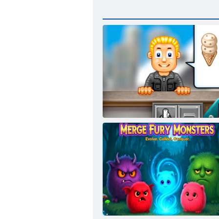
ﻢﺳﺩ ﺪﻴﻠﺠﻟﺍ