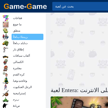
فقاعات
ما جونغ
منطق
ﻦﻴﻨﺒﻠﻟ ﺏﺎﻌﻟﺃ
ﺕﺎﺑﺎﺑﺩ ﺏﺎﻌﻟﺃ
إطلاق نار
ألعاب سباقات
الكسالى
مغامرة
كرة القدم
ﻮﻏﺎﺠﻨﻴﻧ ﻮﻐﻴﻟ
الرجل العنكبوت
ﺿﻻ ﺍ على الانترنت
إستراتيجية
ﺏﺮﺣ
ﺹﺎﻨﻗ