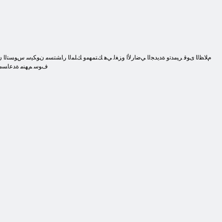
ﻑﻮﺳ ﻢﻬﻨﻣ ﺓﺪﻋﺎﺴﻣ ﻊﻣ