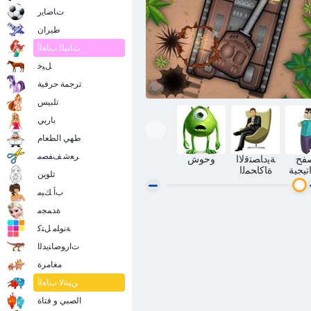
ﺕﺎﺿﺎﻳﺭ
طيران
ﺕﺎﻨﺒﻠﻟ ﺏﺎﻌﻟﺃ
ﻞﻴﺧ
ترجمة حرفية
تلبيس
باربي
طهي الطعام
ﺮﻌﺷ ﻒﻔﺼﻣ
فح
ﺔﻳﺩﺎﺼﺘﻗﻻ ﺍ
وحوش
تيجية
ﺓﺎﻛﺎﺤﻤﻟﺍ
تلوين
ﺏﺃ ﻚﻴﻣ
ﺓﺪﻤﺠﻣ
ﻖﺤﺳ ﻉﺭﺩ
ﺔﻧﻮﻠﻣ ﻞﺘﻛ
ﺕﺍﺭﻮﺻﺎﻨﻳﺪﻟﺍ
مغامرة
ﻦﻴﻨﺛﻻ ﺏﺎﻌﻟﺃ
الصبي و فتاة