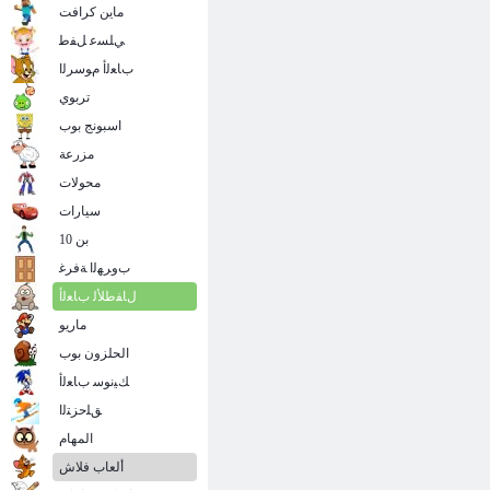
ماين كرافت
ﻲﻠﺴﻋ ﻞﻔﻃ
ﺏﺎﻌﻟﺃ ﻡﻮﺳﺮﻟﺍ
تربوي
اسبونج بوب
مزرعة
محولات
سيارات
بن 10
ﺏﻭﺮﻬﻟﺍ ﺔﻓﺮﻏ
ﻝﺎﻔﻃﻸ ﻟ ﺏﺎﻌﻟﺃ
ماريو
الحلزون بوب
ﻚﻴﻧﻮﺳ ﺏﺎﻌﻟﺃ
ﻖﻠﺣﺰﺘﻟﺍ
المهام
ألعاب فلاش