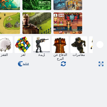
ﺺﻔﻘﻟﺍ ﺔﺣﺍﺮﺘﺳﺍ
ﺐﻄﻗ :ﻦﺠﺴﻟﺍ
ءﺎﻘﺒﻟﺍ ﺱﺮﻔﻟﺍ
ﺱﺪﻨﻬﻣ
:73 ﻦﺋﺎﻜﻟﺍ
ﻉﺎﻓﺪﻟﺍ ﺮﺸﺗﺭ
سي iPlayer
ﺓﺪﻳﺪﺟ ﺔﻳﺍﺪﺑ
الإمبراطورية
ﻲﻠﻴﻣﺍ ﺬﻳﺬﻟ
أون لاين 2
المملكة را
مهارة
مغامرات
الدفاع عن
ﻞﻤﻋ
لغز
القفز
البرج
قتامة