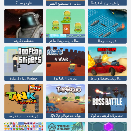
D-يوم: راش - برج الدفاع
7 ءﺍﻮﺣﻭ ﻡﺩﺁ
الكسالى لا يستطيع القفز
ﺦﻳﺮﻤﻟﺍ ﺓﺍﺭﺎﺒﻣ ﺮﻘﺒﻟﺍ ﺓﺎﻋﺭ
ﺔﻘﻄﻨﻣ ﺔﻛﺮﻌﻣ
ﺔﻴﺑﺮﺣ ﺏﺮﺤﻟﺍ
ءﺍﺮﺤﺼﻟﺍ ﻲﻓ ﺐﻀﻐﻟﺍ ﻖﻳﺮﻃ
ﺏﺮﺤﻟﺍ 4 :ﺎﻣﺎﻏﻮﻛ
ﺢﻄﺴﻟﺍ ﻰﻠﻋ ﻞﻳﺩﺎﻨﻗ
ءﺎﻤﻋﺰﻟﺍ ﺔﻛﺮﻌﻣ :ﺎﻣﺎﻏﻮﻛ
.ﻮﻜﻧﺎﺗ ﺔﻴﻋﻮﺘﻟﺍﻭ ﻡﻼ ﻋﻹ ﺍ
ﺓﺮﻴﻐﺻ ﺕﺎﺑﺎﺑﺩ ﺔﻛﺮﻌﻣ