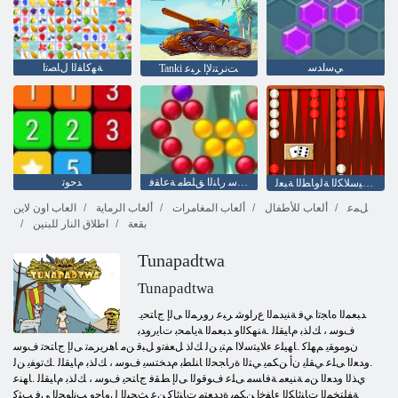
ﻲﺳﺍﺪﺳ
ﺔﻬﻛﺎﻔﻟﺍ ﻝﺎﺼﺗﺍ
Tanki ﺖﻧﺮﺘﻧﻹ ﺍ ﺮﺒﻋ
ﺎﻏﺎﺳ ﺭﺎﻨﻟﺍ ﻖﻠﻄﻣ ﺔﻋﺎﻘﻓ
ﺪﺣﻮﺗ
ﺔﻴﻜﻴﺳﻼ ﻜﻟﺍ ﺔﻟﻭﺎﻄﻟﺍ ﺔﺒﻌﻟ
ﻞﻤﻋ
ألعاب للأطفال
ألعاب المغامرات
ألعاب الرماية
العاب اون لاين
بقعة
اطلاق النار للبنين
Tunapadtwa
Tunapadtwa
.ﺪﺒﻌﻤﻟﺍ ﻩﺎﺠﺗﺍ ﻲﻓ ﺔﻨﻳﺪﻤﻟﺍ ﻉﺭﺍﻮﺷ ﺮﺒﻋ ﺭﻭﺮﻤﻟﺍ ﻰﻟﺇ ﺝﺎﺘﺤﻳ
ﻑﻮﺳ ، ﻚﻟﺬﺑ ﻡﺎﻴﻘﻠﻟ .ﺔﻨﻬﻜﻟﺍﻭ ﺪﺒﻌﻤﻟﺍ ﺔﻳﺎﻤﺤﺑ ﺕﺎﻳﺭﻭﺪﺑ
ﻥﻮﻣﻮﻘﻳ ﻢﻬﻠﻛ .ﺎﻬﻴﻠﻋ ءﻼ ﻴﺘﺳﻻ ﺍ ﻢﺘﻳ ﻦﻟ ﻚﻟﺫ ﻞﻌﻔﺗﻭ ﻞﺒﻗ ﻦﻣ ﺎﻫﺮﻳﺮﻤﺗ ﻰﻟﺇ ﺝﺎﺘﺤﺗ ﻑﻮﺳ
.ﻭﺪﻌﻟﺍ ﻰﻠﻋ ﻲﻘﻠﻳ ﻥﺃ ﻦﻜﻤﻳ ﻲﺘﻟﺍ ﺓﺭﺎﺠﺤﻟﺍ ﺎﻨﻠﻄﺑ ﻡﺪﺨﺘﺴﻳ ﻑﻮﺳ ، ﻚﻟﺬﺑ ﻡﺎﻴﻘﻠﻟ .ﻚﺗﻮﻔﻳ ﻦﻟ
ﻱﺬﻟﺍ ﻭﺪﻌﻟﺍ ﻦﻣ ﺔﻨﻴﻌﻣ ﺔﻓﺎﺴﻣ ﻰﻠﻋ ﻑﻮﻗﻮﻟﺍ ﻰﻟﺇ ﻂﻘﻓ ﺝﺎﺘﺤﻳ ﻑﻮﺳ ، ﻚﻟﺬﺑ ﻡﺎﻴﻘﻠﻟ .ﺎﻬﻨﻋ
ﺔﻔﻠﺘﺨﻤﻟﺍ ﺕﺎﻨﺋﺎﻜﻟﺍ ءﺎﻔﺧﺇ ﻦﻜﻤﻳ ﺓﺩﺪﻌﺘﻣ ﺕﺎﻨﺋﺎﻛ ﻦﻋ ﺚﺤﺒﻟﺍ ﻝﻭﺎﺣﻭ ﺐﻧﺍﻮﺠﻟﺍ ﻲﻓ ﺐﺜﻛ