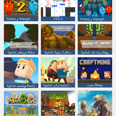
VEX 4
Fireboy ﻭ Watergirl 2: ﻒﻴﻔﺨﻟﺍ ﺪﺒﻌﻤﻟﺍ
Fireboy ﻭ Watergirl 5: ﺮﺻﺎﻨﻋ
ﺯﻮﻔﻟﺍ ﻰﺘﺣ ءﺎﻨﺑ :ﺎﻣﺎﺟﻮﻛ
ﺖﻓﺍﺮﻛ ﺏﻮﻴﻛ :ﺎﻣﺎﺟﻮﻛ
ﺔﺑﺎﻐﻟﺍ ﺓﺮﻣﺎﻐﻣ :ﺎﻣﺎﺟﻮﻛ
ﻡﺎﻐﻟﻷ ﺍ ﺔﻓﺮﺣ
ﺔﻴﺗﺎﺒﻨﻟﺍ ﻑﺎﻨﺻﻷ ﺍ ﺔﻳﺎﻤﺣ ﻝﺎﻳﺭ :ﺎﻣﺎﺟﻮﻛ
ﻝﺎﺒﺠﻟﺍ ﻖﻠﺴﺘﻣ :ﺎﻣﺎﺟﻮﻛ