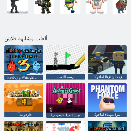
ألعاب مشابهة فلاش
!!ﺰﻔﻘﻟﺍ ﺞﻟﺰﺘﻟﺍ ﺎﻣﺎﻏﻮﻛ
رسم اللعب
Fireboy ﻭ Watergirl 3: ﺪﻴﻠﺠﻟﺍ ﺪﺒﻌﻣ
ﺓﻮﻗ ﻡﻮﺘﻧﺎﻓ ﺎﻣﺎﺟﻮﻛ
4 ءﺍﻮﺣﻭ ﻡﺩﺁ
ﺢﺒﺸﻟﺍ ﻡﺩﺁ :ءﺍﻮﺣﻭ ﻡﺩﺁ