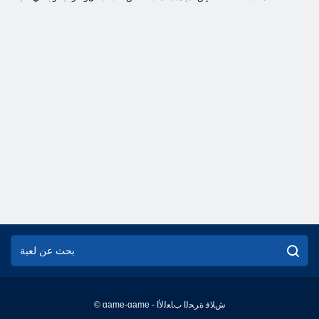
© game-game - ﺵﻼ ﻓ ﺓﺮﺤﻟﺍ ﺏﺎﻌﻟﻷ ﺍ