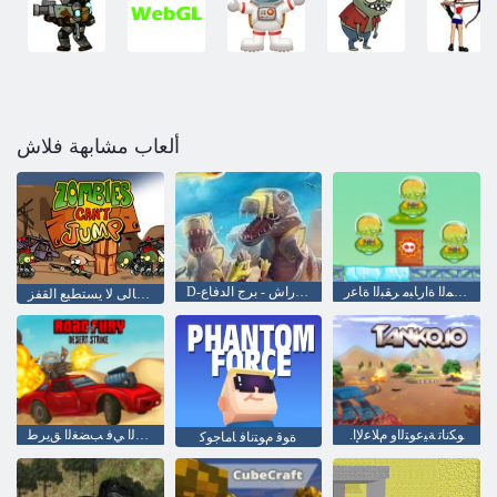
ألعاب مشابهة فلاش
ﺦﻳﺮﻤﻟﺍ ﺓﺍﺭﺎﺒﻣ ﺮﻘﺒﻟﺍ ﺓﺎﻋﺭ
D-يوم: راش - برج الدفاع
الكسالى لا يستطيع القفز
.ﻮﻜﻧﺎﺗ ﺔﻴﻋﻮﺘﻟﺍﻭ ﻡﻼ ﻋﻹ ﺍ
ءﺍﺮﺤﺼﻟﺍ ﻲﻓ ﺐﻀﻐﻟﺍ ﻖﻳﺮﻃ
ﺓﻮﻗ ﻡﻮﺘﻧﺎﻓ ﺎﻣﺎﺟﻮﻛ