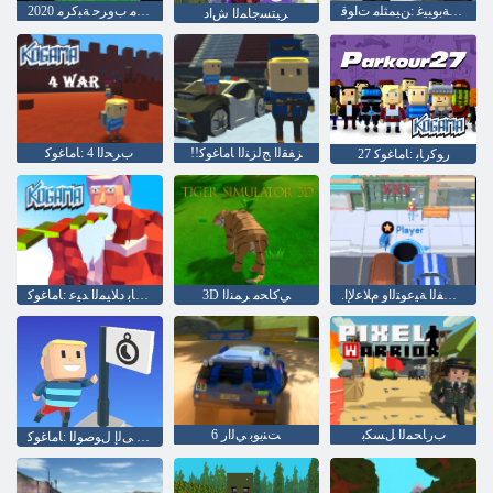
ﺓﺎﻴﺤﻟﺍ ﺪﻴﻗ ﻰﻠﻋ ءﺎﻘﺒﻟﺍ ﺔﺑﻮﺒﻴﻏ :ﻦﻴﻤﺜﻠﻣ ﺕﺍﻮﻗ
2020 ﺓﺩﺪﻌﺘﻣ ﺏﻭﺮﺣ ﺔﺒﻛﺮﻣ
ﺮﻴﺘﺴﺟﺎﻤﻟﺍ ﺵﺍﺩ
!!ﺰﻔﻘﻟﺍ ﺞﻟﺰﺘﻟﺍ ﺎﻣﺎﻏﻮﻛ
ﺏﺮﺤﻟﺍ 4 :ﺎﻣﺎﻏﻮﻛ
27 ﺭﻮﻛﺭﺎﺑ :ﺎﻣﺎﻏﻮﻛ
.ﺓﻮﺠﻔﻟﺍ ﺔﻴﻋﻮﺘﻟﺍﻭ ﻡﻼ ﻋﻹ ﺍ
3D ﻲﻛﺎﺤﻣ ﺮﻤﻨﻟﺍ
ﺭﻮﻛﺭﺎﺑ ﺩﻼ ﻴﻤﻟﺍ ﺪﻴﻋ :ﺎﻣﺎﻏﻮﻛ
ﺏﺭﺎﺤﻤﻟﺍ ﻞﺴﻜﺑ
6 ﺖﻨﻳﻮﺑ ﻲﻟﺍﺭ
ﻢﻠﻌﻟﺍ ﻰﻟﺇ ﻝﻮﺻﻮﻟﺍ :ﺎﻣﺎﻏﻮﻛ