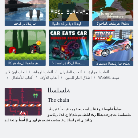
ﺔﺑﺎﻐﻟﺍ ﺓﺮﻣﺎﻐﻣ :ﺎﻣﺎﺟﻮﻛ
ﺏﺭﺎﻘﻟﺍ ﻲﻛﺎﺤﻣ
ﻞﺴﻜﺑ ﺓﺎﻴﺤﻟﺍ ﺪﻴﻗ ﻰﻠﻋ ءﺎﻘﺒﻟﺍ
5 ﺓﺭﺎﻴﺴﻟﺍ ﻞﻛﺄﺗ ﺓﺭﺎﻴﺴﻟﺍ
ﺮﻤﺣﻷ ﺍ ﺪﺗﺮﺗ ﺓﺮﻜﻟﺍ :ﺓﺮﻣﺎﻐﻤﻟﺍ ﻞﻄﺑ ﺓﺮﻜﻟﺍ
2 ﺔﻠﻴﺣ ﺕﺍﺭﺎﻴﺴﻟﺍ ﺔﻨﻳﺪﻣ
ألعاب المهارة
ألعاب الطيران
ألعاب الرماية
العاب اون لاين
WebGL ﺔﻴﻨﻘﺗ
اطلاق النار للبنين
ألعاب للأولاد
ألعاب للأطفال
ﺔﻠﺴﻠﺴﻟﺍ
The chain
.ﻪﻣﺎﻣﺃ ﺔﻠﻳﻮﻃ ﺔﻳﻮﻗ ﺔﻠﺴﻠﺳ ﺖﻌﺿﻭﻭ ، ﺔﻴﻠﺻﺃ ﺔﻘﻳﺮﻄﺑ
ﺔﻠﺴﻠﺴﻟﺍ ﺖﺟﺮﺧ ﺔﺒﻌﻠﻟﺍ ﻲﻓ ﺎﻨﻠﻄﺑ .ﺔﻴﻋﺍﺪﺑﻹ ﺍ ﻉﺎﻓﺪﻟﺍ ﻞﺋﺎﺳﻭ
ﻥﺎﻘﺗﺇ ﻰﻠﻋ ﺭﺎﻴﻄﻟﺍ ﺪﻋﺎﺴﺘﺳﻭ ﺔﻨﻴﻌﻣ ﺓﺭﺎﻬﻣ ﻰﻟﺇ ﺎًﻀﻳﺃ ﺝﺎﺘﺤﺗ ﺎﻨﻫ