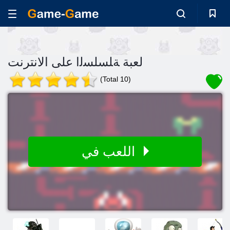
لعبة ﺔﻠﺴﻠﺴﻟﺍ على الانترنت
(Total 10)
اللعب في