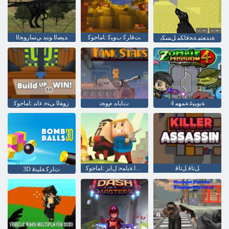
ﺖﻓﺍﺮﻛ ﺏﻮﻴﻛ :ﺎﻣﺎﺟﻮﻛ
ﺪﻴﺼﻟﺍ ﻮﻨﻳﺩ ﻲﺳﺍﺭﻮﺠﻟﺍ
ﺓﺩﺪﻌﺘﻣ ﺔﺤﻓﺎﻜﻣ ﻞﺴﻜﺑ
4 ﺔﺑﻮﺒﻴﻏ ﺔﻤﻬﻣ
ﺕﺎﺑﺎﺑﺩ ﻡﻮﺠﻧ
ﺯﻮﻔﻟﺍ ﻰﺘﺣ ءﺎﻨﺑ :ﺎﻣﺎﺟﻮﻛ
ﻞﺗﺎﻗ ﻞﺗﺎﻗ
ﺔﻴﺗﺎﺒﻨﻟﺍ ﻑﺎﻨﺻﻷ ﺍ ﺔﻳﺎﻤﺣ ﻝﺎﻳﺭ :ﺎﻣﺎﺟﻮﻛ
3D ﺕﺍﺮﻛ ﺔﻠﺒﻨﻗ