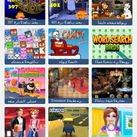
401 ﺔﻠﺣﺮﻤﻟﺍ ﺪﻴﻌﺳ ﺏﺎﻫﺬﻟﺍ ﺩﺮﻗ
397 ﺔﻠﺣﺮﻤﻟﺍ ﺪﻴﻌﺳ ﺏﺎﻫﺬﻟﺍ ﺩﺮﻗ
ﻦﻳﻮﻟﺎﻫ ﺔﻴﻔﺨﻣ ءﺎﻴﺷﺃ
ﺭﻮﻴﻄﻟﺍ ﻦﻋ ﺚﺤﺒﻟﺍ ﺔﻤﻠﻛ
ءﺎﺘﺸﻟﺍ ﻯﻮﻠﺣ
ﺕﺎﻧﺍﻮﻴﺤﻟﺍ ﻒﺸﺘﻜﻣ
ﺰﻨﻜﻟﺍ ﺔﻨﺻﺍﺮﻘﻟﺍ ﺔﻴﻔﺧ ﺕﺎﻨﺋﺎﻛ
Evermoor ﺮﻴﺼﻣ ﻦﻣ ﻂﻴﺨﻟﺍ
طفل عسلي. الشكر متعة