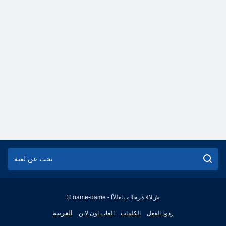
© game-game - ﺵﻼ ﻓ ﺓﺮﺤﻟﺍ ﺏﺎﻌﻟﻷ ﺍ
English
العربية
ردود الفعل
الكلمات
العاب اون لاين