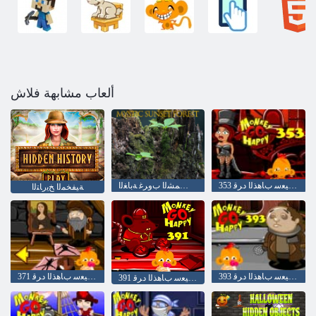
ألعاب مشابهة فلاش
353 ﺔﻠﺣﺮﻤﻟﺍ ﺪﻴﻌﺳ ﺏﺎﻫﺬﻟﺍ ﺩﺮﻗ
ﻲﻓﻮﺼﻟﺍ ﺲﻤﺸﻟﺍ ﺏﻭﺮﻏ ﺔﺑﺎﻐﻟﺍ
ﺔﻴﻔﺨﻤﻟﺍ ﺦﻳﺭﺎﺘﻟﺍ
393 ﺔﻠﺣﺮﻤﻟﺍ ﺪﻴﻌﺳ ﺏﺎﻫﺬﻟﺍ ﺩﺮﻗ
371 ﺔﻠﺣﺮﻤﻟﺍ ﺪﻴﻌﺳ ﺏﺎﻫﺬﻟﺍ ﺩﺮﻗ
391 ﺔﻠﺣﺮﻤﻟﺍ ﺪﻴﻌﺳ ﺏﺎﻫﺬﻟﺍ ﺩﺮﻗ