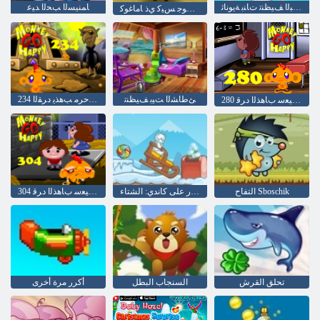
ﺖﻴﺒﻟﺍ ﻒﻴﻈﻨﺗ ﺕﺎﻨﺑ ﺔﻳﻮﻧﺎﺛ
ﺎﻤﻨﻴﺴﻟﺍ ﺐﺤﻟﺍ ﺪﻴﻋ
ﺱﻭﺎﻫ ﺖﺳﻮﺟ ﺲﻴﻛ ﻱﺫ ﺎﻣﺎﻏﻮﻛ
ﺊﻃﺎﺸﻟﺍ ﺖﻴﺑ ﻒﻴﻈﻨﺗ
234 ﺓﺪﻴﻌﺳ ﺔﻠﺣﺮﻣ ﺐﻫﺬﻳ ﺩﺮﻘﻟﺍ
280 ﺔﻠﺣﺮﻤﻟﺍ ﺪﻴﻌﺳ ﺏﺎﻫﺬﻟﺍ ﺩﺮﻗ
التفاح Sboschik
العثور على كاندي: الشتاء
304 ﺔﻠﺣﺮﻤﻟﺍ ﺪﻴﻌﺳ ﺏﺎﻫﺬﻟﺍ ﺩﺮﻗ
تحلق القرش
السنجاب البطل
أكرر مرة أخرى