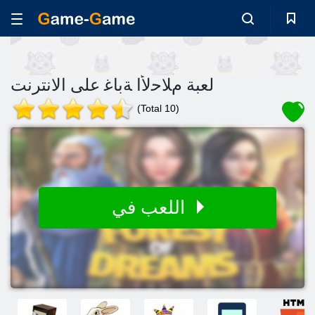
لعبة ﻡﻼ ﺣﻷ ﺍ ﺔﺑﺎﻏ على الانترنت
(Total 10)
اللعب في