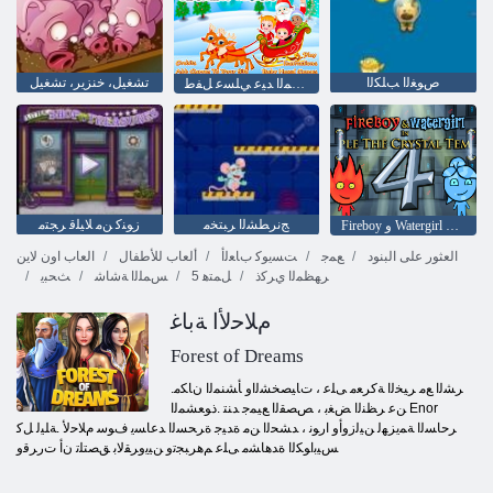
ﺹﻮﻐﻟﺍ ﺐﻠﻜﻟﺍ
تشغيل، خنزير، تشغيل
ﺓﺄﺟﺎﻔﻣ ﺩﻼ ﻴﻤﻟﺍ ﺪﻴﻋ ﻲﻠﺴﻋ ﻞﻔﻃ
ﺞﻧﺮﻄﺸﻟﺍ ﺮﺒﺘﺨﻣ
ﺯﻮﻨﻛ ﻦﻣ ﻼ ﻴﻠﻗ ﺮﺠﺘﻣ
Fireboy ﻭ Watergirl 4: Crystal Temple
العثور على البنود
ﻊﻤﺟ
ﺖﺴﻳﻮﻛ ﺏﺎﻌﻟﺃ
ألعاب للأطفال
العاب اون لاين
ﺮﻬﻈﻤﻟﺍ ﻱﺮﻛﺫ
5 ﻞﻤﺘﻫ
ﺲﻤﻠﻟﺍ ﺔﺷﺎﺷ
ﺚﺤﺒﻳ
ﻡﻼ ﺣﻷ ﺍ ﺔﺑﺎﻏ
Forest of Dreams
.ﺮﺸﻟﺍ ﻊﻣ ﺮﻴﺨﻟﺍ ﺔﻛﺮﻌﻣ ﻰﻠﻋ ، ﺕﺎﻴﺼﺨﺸﻟﺍﻭ ﺄﺸﻨﻤﻟﺍ ﻥﺎﻜﻣ
ﻦﻋ ﺮﻈﻨﻟﺍ ﺾﻐﺑ ، ﺺﺼﻘﻟﺍ ﻊﻴﻤﺟ ﺪﻨﺘ .ﺫﻮﻌﺸﻤﻟﺍ Enor
ﺮﺣﺎﺴﻟﺍ ﺔﻤﻳﺰﻬﻟ ﻦﻴﻟﺯﻭﺃﻭ ﺍﺭﻮﻧ ، ﺪﺸﺤﻟﺍ ﻦﻣ ﺓﺪﻴﺟ ﺓﺮﺤﺴﻟﺍ ﺪﻋﺎﺴﻳ ﻑﻮﺳ ﻡﻼ ﺣﻷ .ﺔﻠﻴﻟ ﻞﻛ
ﺲﻴﺑﺍﻮﻜﻟﺍ ﺓﺪﻫﺎﺸﻣ ﻰﻠﻋ ﻢﻫﺮﺒﺠﺗﻭ ﻦﻴﻳﻭﺮﻘﻟﺎﺑ ﻖﺼﺘﻠﺗ ﻥﺃ ﺕﺭﺮﻗﻭ