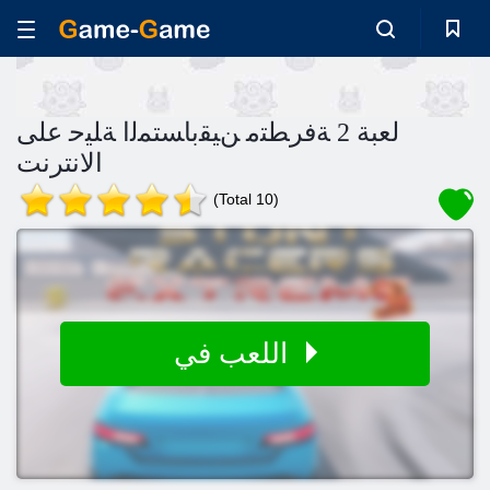
لعبة 2 ﺔﻓﺮﻄﺘﻣ ﻦﻴﻘﺑﺎﺴﺘﻤﻟﺍ ﺔﻠﻴﺣ على
الانترنت
(Total 10)
اللعب في