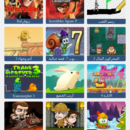
Incredibles Jigsaw Puzzle ﺔﻋﻮﻤﺠﻣ
ﻥﻮﻗﺭﺎﺨﻟﺍ
رسم اللعب
المحركون المال 2
الحلزون بوب 7: قصة خيالية
آدم وحواء 2
الاثارة 4
أرنب الجشع
Transmorpher 3