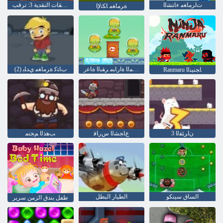
ﺕﺍﺮﻣﺎﻐﻣ ءﺎﺘﺸﻟﺍ
التدفقات النقدية 3: ترقب
ﺓﺮﻣﺎﻐﻣ ﺎﻜﻧﻹ ﺍ
ﺦﻳﺮﻤﻟﺍ ﺓﺍﺭﺎﺒﻣ ﺮﻘﺒﻟﺍ ﺓﺎﻋﺭ
(2) ﺏﺎﺘﻛ ﺓﺮﻣﺎﻐﻣ ﻱﺪﻠﺑ
Ranmaru ﺎﺠﻨﻴﻨﻟﺍ
ﻥﺍﺮﺌﻔﻟﺍ 3
ﻉﺎﺠﺸﻟﺍ ﺱﺭﺎﻓ
ﺐﻫﺬﻟﺍ ﻢﺠﻨﻣ
الساق سينكو
الطيار البطل
طفل بندق الزمن سرير