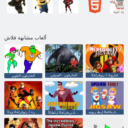
ألعاب مشابهة فلاش
ﺎﻣﺍﺭﻮﻧﺎﺑ 2 ﻥﻮﻗﺭﺎﺨﻟﺍ
الخارقون - الصيفي
الخارقون التلوين
ﺎﻣﺍﺭﻮﻧﺎﺑ ﺔﻠﺋﺎﻌﻟﺍ ﻞﻄﺑ ﺮﺑﻮﺳ
ﺖﻧﺃ ﻞﻫ ﻑﺮﺣ 2 ﻥﻮﻗﺭﺎﺨﻟﺍ ﻱﺬﻟﺍ
ﺎﻣﺍﺭﻮﻧﺎﺑ ﻦﻴﻗﺭﺎﺨﻟﺍ ﻝﺎﻄﺑﻷ ﺍ