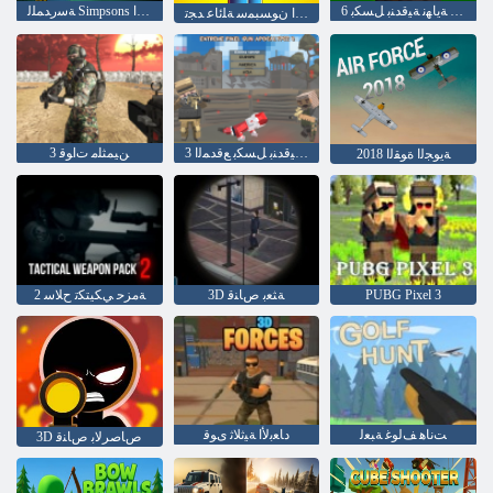
6 ﻢﻟﺎﻌﻟﺍ ﺔﻳﺎﻬﻧ ﺔﻴﻗﺪﻨﺑ ﻞﺴﻜﺑ
ﺔﺳﺭﺪﻤﻠﻟ Simpsons ﻦﻳﻮﻠﺗ ﺏﺎﺘﻛ ﻰﻟﺇ ﺓﺩﻮﻌﻟﺍ
ﻕﺮﻔﻟﺍ ﻥﻮﺴﺒﻤﺳ ﺔﻠﺋﺎﻋ ﺪﺠﺗ
3 ﻢﻟﺎﻌﻟﺍ ﺔﻳﺎﻬﻧ ﺔﻴﻗﺪﻨﺑ ﻞﺴﻜﺑ ﻊﻗﺪﻤﻟﺍ
3 ﻦﻴﻤﺜﻠﻣ ﺕﺍﻮﻗ
2018 ﺔﻳﻮﺠﻟﺍ ﺓﻮﻘﻟﺍ
PUBG Pixel 3
3D ﺔﺜﻌﺑ ﺹﺎﻨﻗ
2 ﺔﻣﺰﺣ ﻲﻜﻴﺘﻜﺗ ﺡﻼ ﺳ
ﺖﻧﺎﻫ ﻒﻟﻮﻏ ﺔﺒﻌﻟ
ﺩﺎﻌﺑﻷ ﺍ ﺔﻴﺛﻼ ﺛ ﻯﻮﻗ
3D ﺹﺎﺻﺮﻟﺎﺑ ﺹﺎﻨﻗ