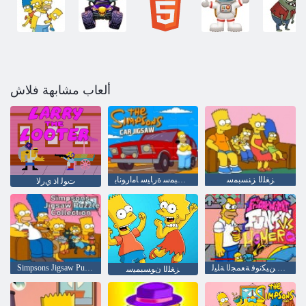
ألعاب مشابهة فلاش
ﺰﻐﻠﻟﺍ ﺰﻨﺴﺒﻤﺳ
ﺰﻨﺴﺒﻤﺳ ﺓﺭﺎﻴﺳ ﺎﻣﺍﺭﻮﻧﺎﺑ
ﻭﺮﻴﻣﻮﻫ ﻞﺑﺎﻘﻣ ﻦﻴﻜﻧﻮﻓ ﺔﻌﻤﺠﻟﺍ ﺔﻠﻴﻟ
Simpsons Jigsaw Puzzle ﺔﻋﻮﻤﺠﻣ
ﺰﻐﻠﻟﺍ ﻥﻮﺴﺒﻤﻴﺳ