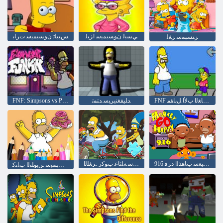
ﻲﺴﺒﻟ ﻥﻮﺴﺒﻤﻴﺳ ﺍﺰﻴﻟ
ﺲﻴﺒﻠﺗ ﻥﻮﺴﺒﻤﻴﺳ ﺕﺭﺎﺑ
ﺰﻨﺴﺒﻤﺳ ﺰﻐﻟ
FNF ﺐﺿﺎﻐﻟﺍ ﺏﻷ ﺍ ﻞﺑﺎﻘﻣ
ﺪﻠﻴﻔﻐﻨﻳﺮﺒﺳ ﺪﺘﻤﺗ
FNF: Simpsons vs Peppa Pig ﺔﻠﺋﺎﻋ ﻲﺴﻓﺎﻨﻣ
916 ﺔﻠﺣﺮﻤﻟﺍ ﺪﻴﻌﺳ ﺏﺎﻫﺬﻟﺍ ﺩﺮﻗ
ﻥﻮﺴﺒﻤﻴﺳ ﺔﻠﺋﺎﻋ ﺏﻮﻛﺭ :ﺰﻐﻠﻟﺍ
ﺕﺎﻧﻭﺩ ﻥﻮﺴﺒﻤﻴﺳ :ﻦﻳﻮﻠﺘﻟﺍ ﺏﺎﺘﻛ