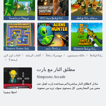
ﺐﻌﻜﻣ ﺭﺎﻨﻟﺍ ﻖﻠﻄﻣ
ﺱﻮﻘﻟﺍ ﺓﺮﺟﺎﺸﻤﻟﺍ
2025 ﺩﺎﻌﺑﻷ ﺍ ﺔﻴﺛﻼ ﺛ ﺔﻌﻳﺮﺴﻟﺍ ﻕﺮﻄﻟﺍ ﻰﻠﻋ ﺕﺍﺭﺎﻴﺴﻟﺍ ﻰﻠﻋ ﺭﺎﻨﻟﺍ ﻕﻼ ﻃﺇ ﺔﺒﻌﻟ
ﺐﻧﺎﺟﻷ ﺍ ﺩﺎﻴﺻ
Brainrot Hunter ﻲﻟﺎﻄﻳﻹ ﺍ ﻞﺗﺎﻘﻟﺍ
!Brainrot ﻰﻠﻋ ﺭﺎﻨﻟﺍ ﻖﻠﻃﺃ
ﺭﺎﻨﻟﺍ ﻕﻼ ﻃﺍ
عائلة سمبسون
ﻡﻮﺳﺮﻟﺍ ﺏﺎﻌﻟﺃ
ألعاب الرماية
العاب اون لاين
5 ﻞﻤﺘﻫ
مطلق النار مع بارت
Simpsons Arcade
تبادل لاطلاق النار مباشرة؟ثم مساعدة بارت لقتل عدد
معين من المعارضين. كل مستوى سوف تزيد من صعوبة.
حظا سعيدا!