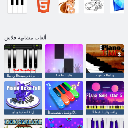
ألعاب مشابهة فلاش
2 ﻮﻧﺎﻴﺒﻟﺍ ﺖﻗﻭ
3 ﻮﻧﺎﻴﺒﻟﺍ ﻁﻼ ﺑ
ﺖﻧﺮﺘﻧﻻ ﺍ ﻰﻠﻋ ﻲﻘﻴﻘﺤﻟﺍ ﻮﻧﺎﻴﺒﻟﺍ
5 ﺭﺎﺘﺳ ﻮﻧﺎﻴﺒﻟﺍ ﺔﺒﻌﻟ
ﻝﺎﻓ ﺎﺴﻜﻴﻫ ﻮﻧﺎﻴﺑ
ﻝﺎﻔﻃﻷ ﺍ ﻮﻧﺎﻴﺒﻟﺍ ﻞﻔﻃ ﺔﻴﻨﻏﺃ