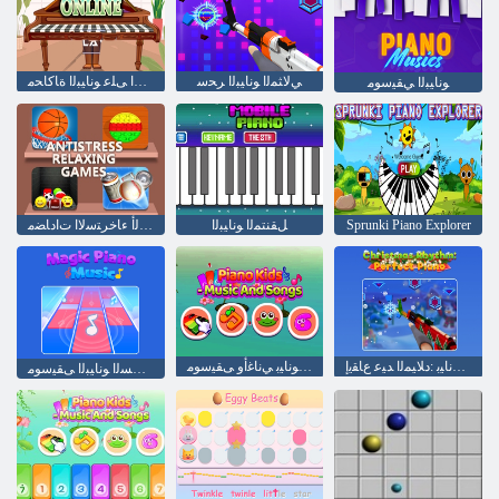
ﻲﻟﺎﺜﻤﻟﺍ ﻮﻧﺎﻴﺒﻟﺍ ﺮﺤﺳ
ﺖﻧﺮﺘﻧﻻ ﺍ ﻰﻠﻋ ﻮﻧﺎﻴﺒﻟﺍ ﺓﺎﻛﺎﺤﻣ
ﻮﻧﺎﻴﺒﻟﺍ ﻲﻘﻴﺳﻮﻣ
Sprunki Piano Explorer
ﻞﻘﻨﺘﻤﻟﺍ ﻮﻧﺎﻴﺒﻟﺍ
ﺏﺎﻌﻟﺃ ءﺎﺧﺮﺘﺳﻻ ﺍ ﺕﺍﺩﺎﻀﻣ
ﻲﻟﺎﺜﻣ ﻮﻧﺎﻴﺑ :ﺩﻼ ﻴﻤﻟﺍ ﺪﻴﻋ ﻉﺎﻘﻳﺇ
ﻝﺎﻔﻃﻸ ﻟ ﻮﻧﺎﻴﺑ ﻲﻧﺎﻏﺃﻭ ﻰﻘﻴﺳﻮﻣ
ﺔﻳﺮﺤﺴﻟﺍ ﻮﻧﺎﻴﺒﻟﺍ ﻰﻘﻴﺳﻮﻣ