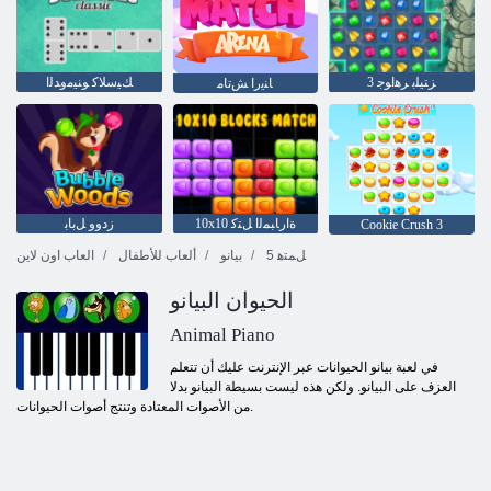
3 ﺰﺘﻴﻠﺑ ﺮﻫﺍﻮﺟ
ﻚﻴﺳﻼ ﻛ ﻮﻨﻴﻣﻭﺪﻟﺍ
ﺎﻨﻳﺭﺍ ﺶﺗﺎﻣ
10x10 ﺓﺍﺭﺎﺒﻤﻟﺍ ﻞﺘﻛ
ﺯﺩﻭﻭ ﻞﺑﺎﺑ
Cookie Crush 3
5 ﻞﻤﺘﻫ
بيانو
ألعاب للأطفال
العاب اون لاين
الحيوان البيانو
Animal Piano
في لعبة بيانو الحيوانات عبر الإنترنت عليك أن تتعلم
العزف على البيانو. ولكن هذه ليست بسيطة البيانو بدلا
من الأصوات المعتادة وتنتج أصوات الحيوانات.