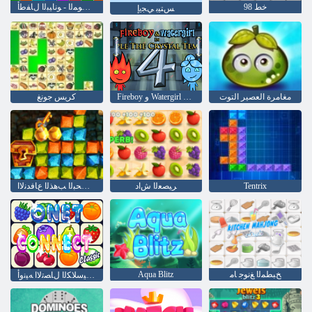
خط 98
ﻲﻧﺎﻏﻷ ﺍﻭ ﻰﻘﻴﺳﻮﻤﻟﺍ - ﻮﻧﺎﻴﺒﻟﺍ ﻝﺎﻔﻃﺃ
ﺲﺘﻴﺑ ﻲﺠﻳﺇ
مغامرة العصير التوت
Fireboy ﻭ Watergirl 4: Crystal Temple
كريس جونغ
Tentrix
ﺮﻴﺼﻌﻟﺍ ﺵﺍﺩ
ﺰﻨﻜﻟﺍ ﻦﻋ ﺚﺤﺒﻟﺍ ﺐﻫﺬﻟﺍ ﻉﺎﻓﺪﻧﻻ ﺍ
ﺦﺒﻄﻤﻟﺍ ﻎﻧﻮﺟ ﺎﻣ
Aqua Blitz
ﺔﻴﻜﻴﺳﻼ ﻜﻟﺍ ﻝﺎﺼﺗﻻ ﺍ ﻪﻴﻧﻭﺃ