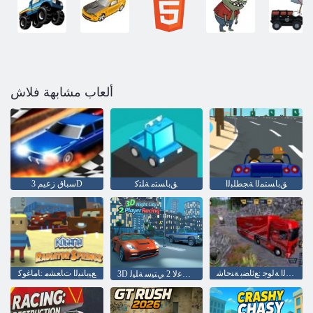
ألعاب مشابهة فلاش
ﻖﺑﺎﺴﺘﻤﻟﺍ ﺔﺠﻄﻠﺒﻟﺍ
ﻖﺑﺎﺴﺘﻣ ﺔﻠﺘﻛ
سباق زعيم 3D
ﺔﻴﻜﻳﺮﻣﻷ ﺍ ﻭﺭﻮﻴﻟﺍ ﺔﻟﻮﺟ :ﻊﺋﺎﻀﺑ ﺔﻨﺣﺎﺷ
ﻊﻴﺑﺎﻨﻴﻟﺍ ﺕﺎﻌﺸﻣ :ﺎﻣﺎﻏﻮﻛ
3D ﻕﺎﺒﺳ ﺐﻋﻻ 2 ﻲﺘﻴﺳ ﺔﻠﻴﻟ