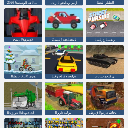
الطيار البطل
2026 ﺔﺜﻳﺪﺤﻟﺍ ﺕﺍﺭﺎﻴﺴﻟﺍ ﻒﻗﺍﻮﻣ ﺔﺒﻌﻟ
ﻞﻣﺭ ﻢﻄﺤﺗﻭ ﻙﺮﺤﻣ
2 ﻞﻴﻫ ﻞﺼﻳ ﻕﺎﺒﺳ
ﻻ ﻮﻣﺭﻮﻔﻟﺍ ﻰﻤﺣ
ﻲﻌﺴﻟﺍ ﻉﺭﺎﺸﻟﺍ
ﻲﻛﺎﺤﻣ ﺕﺎﺑﺎﺑﺩ
ﻕﺎﺒﺳ ﺔﻗﺭﺎﺧ ﻮﻐﻴﻟ
ءﺎﺘﺸﻟﺍ X3M ﻮﺗﻮﻣ
ﻞﺘﻟﺍ ﻖﻠﺴﺗ ﺓﺎﻛﺎﺤﻤﻟﺍ ﺔﻨﺣﺎﺷ ﺓﺮﻋﻮﻟﺍ ﻕﺮﻄﻟﺍ
ﻥﻭﺎﺗ ﺔﻋﺍﺭﺰﻟﺍ
ﻢﻴﺳ ﺔﻣﺎﻤﻘﻟﺍ ﺔﻨﺣﺎﺷ ﺔﻔﻴﻈﻨﻟﺍ ﺓﺮﻳﺰﺠﻟﺍ