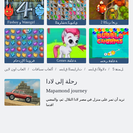
2 ﻦﻌﻟ ﺰﻨﻜﻟﺍ
Fireboy ﻭ Watergirl 4: Crystal Temple
ﻱﺍﺩﻮﻴﻛ ﺔﺷﺍﺮﻔﻟﺍ
Gemes ﺔﻋﺎﻘﻓ
فرويتا الإزدحام
ﺔﻋﺎﻘﻓ ﺮﺤﺳ
5 ﻞﻤﺘﻫ
ﺩﻻ ﻭﻸ ﻟ ﻕﺎﺒﺳ
ﺕﺍﺭﺎﻴﺴﻟﺍ ﻕﺎﺒﺳ
ألعاب سباقات
العاب اون لاين
رحلة إلى لادا
Mapamond journey
تريد أن تمر على منزل في مصر لادا التلال. ثم، والمضي
قدما!