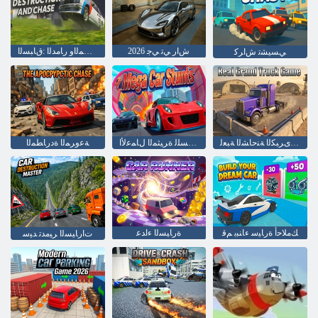
2026 ﺵﺍﺭ ﻲﺗ ﻲﺟ
ﺓﺩﺭﺎﻄﻤﻟﺍﻭ ﺭﺎﻣﺪﻟﺍ :ﻕﺎﺒﺴﻟﺍ
ﻲﺴﻴﺸﺗ ﺵﺍﺮﻛ
ﺔﻴﻘﻴﻘﺤﻟﺍ ﻯﺮﺒﻜﻟﺍ ﺔﻨﺣﺎﺸﻟﺍ ﺔﺒﻌﻟ
ﺔﻤﺨﻀﻟﺍ ﺕﺍﺭﺎﻴﺴﻠﻟ ﺓﺮﻴﺜﻤﻟﺍ ﻝﺎﻤﻋﻷ ﺍ
ﺔﻋﻭﺮﻤﻟﺍ ﺓﺩﺭﺎﻄﻤﻟﺍ
ﻚﻣﻼ ﺣﺃ ﺓﺭﺎﻴﺳ ءﺎﻨﺒﺑ ﻢﻗ
ﺓﺭﺎﻴﺴﻟﺍ ءﺍﺪﻋ
ﺕﺍﺭﺎﻴﺴﻟﺍ ﺮﻴﻣﺪﺗ ﺪﻴﺳ