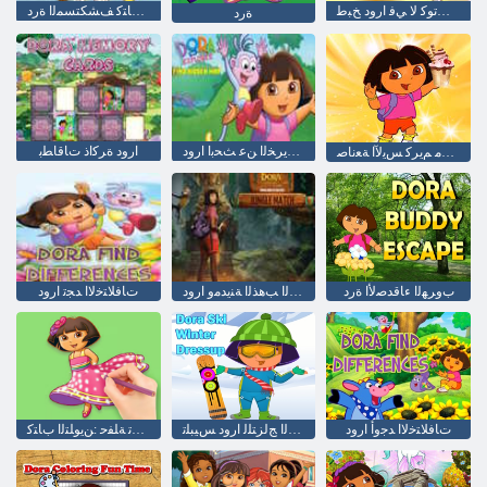
ﺎﻨﻴﺸﺗﻮﻛ ﻻ ﻲﻓ ﺍﺭﻭﺩ ﺦﺒﻃ
ﻦﻳﻮﻠﺘﻟﺍ ﺏﺎﺘﻛ ﻒﺸﻜﺘﺴﻤﻟﺍ ﺓﺭﺩ
ﺓﺭﺩ
ﺔﻴﻔﺨﻤﻟﺍ ﺔﻄﻳﺮﺨﻟﺍ ﻦﻋ ﺚﺤﺑﺍ ﺍﺭﻭﺩ
ﺍﺭﻭﺩ ﺓﺮﻛﺍﺫ ﺕﺎﻗﺎﻄﺑ
ﺍﺭﻭﺩ ﻊﻣ ﻢﻳﺮﻛ ﺲﻳﻵ ﺍ ﺔﻌﻧﺎﺻ
ﺏﻭﺮﻬﻟﺍ ءﺎﻗﺪﺻﻷ ﺍ ﺓﺭﺩ
ﺔﺑﺎﻐﻟﺍ ﺓﺍﺭﺎﺒﻣ :ﺓﺩﻮﻘﻔﻤﻟﺍ ﺐﻫﺬﻟﺍ ﺔﻨﻳﺪﻣﻭ ﺍﺭﻭﺩ
ﺕﺎﻓﻼ ﺘﺧﻻ ﺍ ﺪﺠﺗ ﺍﺭﻭﺩ
ﺕﺎﻓﻼ ﺘﺧﻻ ﺍ ﺪﺟﻭﺃ ﺍﺭﻭﺩ
ﻱﻮﺘﺸﻟﺍ ﺞﻟﺰﺘﻠﻟ ﺍﺭﻭﺩ ﺲﻴﺒﻠﺗ
ﺍﺭﻭﺩ ﺮﻴﻀﺤﺗ ﺔﻠﻔﺣ :ﻦﻳﻮﻠﺘﻟﺍ ﺏﺎﺘﻛ