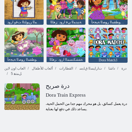
ﺪﻧﻻ ﺭﺪﻧﻭ ﺍﺭﻭﺩ :ﺔﻋﻮﻄﻘﻤﻟﺍ ﺭﻮﺼﻟﺍ ﺔﻴﺠﺣﺃ
ﺔﻨﻳﺪﻤﻟﺍ ﻲﻓ ﺍﺭﻭﺩ :ﺰﻐﻠﻟﺍ
ﻊﺘﻤﻤﻟﺍ ﻦﻳﻮﻠﺘﻟﺍ ﺖﻗﻭ ﺍﺭﻭﺩ
ﺔﻔﺸﻜﺘﺴﻤﻟﺍ ﺍﺭﻭﺩ :ﺰﻐﻠﻟﺍ
ﺍﺭﻭﺩ ﺓﺮﻴﺤﺑ ﺔﺼﻗﺭ :ﺔﻋﻮﻄﻘﻤﻟﺍ ﺭﻮﺼﻟﺍ ﺔﻴﺠﺣﺃ
Dora Match3
درة
داشا
ﺕﺍﺭﺎﻴﺴﻟﺍ ﻕﺎﺒﺳ
القطارات
ألعاب للأطفال
العاب اون لاين
5 ﻞﻤﺘﻫ
درة صريح
Dora Train Express
درة يعمل كسائق، بل هو محرك مهم جدا من الحمل الحية،
يساعد ذلك في دفع لها بعناية.