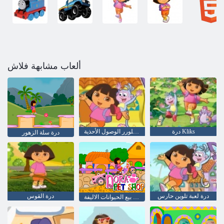
ألعاب مشابهة فلاش
درة Kliks
درة إكسبلورر الوصول الأحذية
درة سلة الزهور
درة لعبة تلوين حارس
درة القوس
درة محال بيع الحيوانات الاليفة