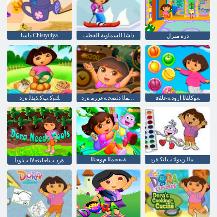
داشا السماوية القطب
داسا Chistyulya
درة منزل
ﺔﻬﻛﺎﻔﻟﺍ ﺍﺭﻭﺩ ﺔﻋﺎﻘﻓ
ﻢﺳﻮﻤﻟﺍ ﺩﺎﺼﺣ ﺔﻋﺭﺰﻣ ﺓﺭﺩ
ﻚﻴﻛ ﺐﻛ ﺬﻳﺬﻟ ﺓﺭﺩ
ﻒﺸﻜﺘﺴﻤﻟﺍ ﻦﻳﻮﻠﺗ ﺏﺎﺘﻛ ﺓﺭﺩ
ﺔﻴﻔﺨﻤﻟﺍ ﻡﻮﺠﻨﻟﺍ
ﺓﺭﺩ ﺕﺎﺟﺎﻴﺘﺣﻻ ﺍ ﺕﺍﻭﺩﺃ